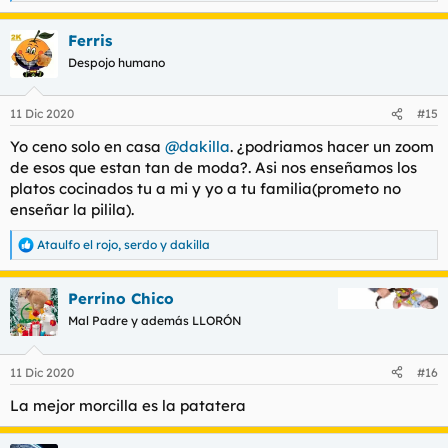
e
a
Ferris
c
c
Despojo humano
i
o
n
11 Dic 2020
#15
e
s
Yo ceno solo en casa
@dakilla
. ¿podriamos hacer un zoom
:
de esos que estan tan de moda?. Asi nos enseñamos los
platos cocinados tu a mi y yo a tu familia(prometo no
enseñar la pilila).
Ataulfo el rojo
,
serdo
y
dakilla
R
e
a
Perrino Chico
c
c
Mal Padre y además LLORÓN
i
o
n
11 Dic 2020
#16
e
s
La mejor morcilla es la patatera
: