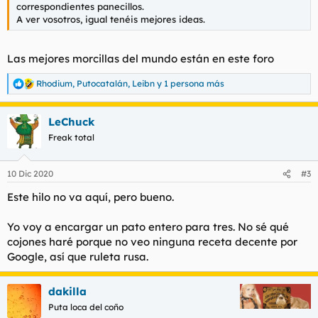
correspondientes panecillos.
A ver vosotros, igual tenéis mejores ideas.
Las mejores morcillas del mundo están en este foro
Rhodium
,
Putocatalán
,
Leibn
y 1 persona más
R
e
a
LeChuck
c
c
Freak total
i
o
n
10 Dic 2020
#3
e
s
Este hilo no va aquí, pero bueno.
:
Yo voy a encargar un pato entero para tres. No sé qué
cojones haré porque no veo ninguna receta decente por
Google, así que ruleta rusa.
dakilla
Puta loca del coño