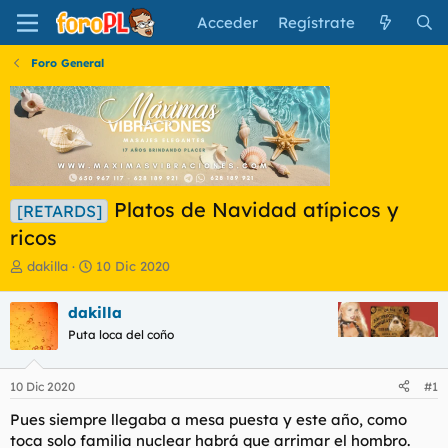
Acceder
Regístrate
Foro General
Platos de Navidad atípicos y
[RETARDS]
ricos
I
F
dakilla
10 Dic 2020
n
e
i
c
dakilla
c
h
Puta loca del coño
i
a
a
d
d
e
10 Dic 2020
#1
o
i
r
n
Pues siempre llegaba a mesa puesta y este año, como
d
i
toca solo familia nuclear habrá que arrimar el hombro.
e
c