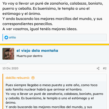
Yo voy a llevar un puré de zanahoria, calabaza, boniato,
l
i
puerro y cebolla. Es buenísimo, le templa a uno el
t
o
e
estómago y el ánimo.
m
Y ando buscando las mejores morcillas del mundo, y sus
a
correspondientes panecillos.
A ver vosotros, igual tenéis mejores ideas.
otilio
R
e
a
el viejo dela montaña
c
c
Muerto por dentro
i
o
n
10 Dic 2020
#2
e
s
dakilla rebuznó:
:
Pues siempre llegaba a mesa puesta y este año, como toca
solo familia nuclear habrá que arrimar el hombro.
Yo voy a llevar un puré de zanahoria, calabaza, boniato, puerro
y cebolla. Es buenísimo, le templa a uno el estómago y el
ánimo.
Y ando buscando las mejores morcillas del mundo, y sus