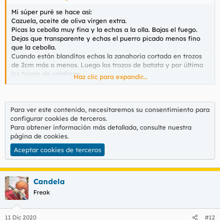
Mi súper puré se hace así:
Cazuela, aceite de oliva virgen extra.
Picas la cebolla muy fina y la echas a la olla. Bajas el fuego.
Dejas que transparente y echas el puerro picado menos fino
que la cebolla.
Cuando están blanditos echas la zanahoria cortada en trozos
de 2cm más o menos. Luego los trozos de batata y por último
los trozos de calabaza.
Haz clic para expandir...
Dejas un rato hasta que huela bien a casa de pueblo. Entonces
sal, pimienta negra, comino, cilantro, poquito todo. Ah, y una
guindilla seca aplastada, espolvoreada. Remueves y a seguir
con lo tuyo, unos 15 min.
Para ver este contenido, necesitaremos su consentimiento para
Ya cuando huele que te mueres echas agua hasta cubrir todo
configurar cookies de terceros.
pero que sobresalga algún trozo sin pasarse.
Para obtener información más detallada, consulte nuestra
Hervir.
página de cookies
.
Cuando esté blando vas recogiendo trozos y a la batidora.
Aceptar cookies de terceros
Luego un poco de parmesano y una mini dosis de leche
evaporada. Volver a calentar.
Eso quita todos los males.
Candela
Freak
11 Dic 2020
#12