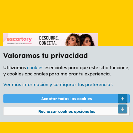
Valoramos tu privacidad
Utilizamos
cookies
esenciales para que este sitio funcione,
y cookies opcionales para mejorar tu experiencia.
Foro General
Ver más información y configurar tus preferencias
Cookies
PL OLDSTYLE AMARILLO
Cambiar fuente
Español (ES)
Arri
Aceptar todas las cookies
Contáctanos
Términos y reglas
Política de privacidad
Ayuda
R
Pie
S
Rechazar cookies opcionales
S
®
Community platform by XenForo
© 2010-2026 XenForo Ltd.