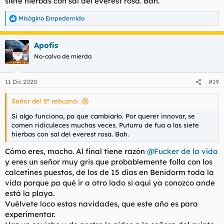
siete hierbas con sal del everest rosa. Bah.
Misógino Empedernido
R
e
a
Apofis
c
c
No-calvo de mierda
i
o
n
11 Dic 2020
#19
e
s
Señor del 5º rebuznó:
:
Si algo funciona, pa que cambiarlo. Por querer innovar, se
comen ridiculeces muchas veces. Puturru de fua a las siete
hierbas con sal del everest rosa. Bah.
Cómo eres, macho. Al final tiene razón
@Fucker de la vida
y eres un señor muy gris que probablemente folla con los
calcetines puestos, de los de 15 días en Benidorm toda la
vida porque pa qué ir a otro lado si aquí ya conozco ande
está la playa.
Vuélvete loco estas navidades, que este año es para
experimentar.