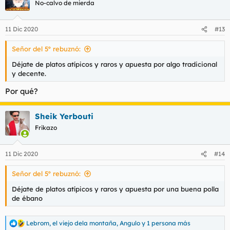
No-calvo de mierda
i
o
n
11 Dic 2020
#13
e
s
Señor del 5º rebuznó:
:
Déjate de platos atípicos y raros y apuesta por algo tradicional
y decente.
Por qué?
Sheik Yerbouti
Frikazo
11 Dic 2020
#14
Señor del 5º rebuznó:
Déjate de platos atípicos y raros y apuesta por una buena polla
de ébano
Lebrom
,
el viejo dela montaña
,
Angulo
y 1 persona más
R