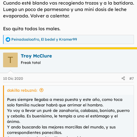
Cuando esté blando vas recogiendo trozos y a la batidora.
Luego un poco de parmesano y una mini dosis de leche
evaporada. Volver a calentar.
Eso quita todos los males.
Peinadoaloafro
,
El bedel
y
Kramer99
R
e
a
Troy McClure
c
T
c
Freak total
i
o
n
10 Dic 2020
#7
e
s
dakilla rebuznó:
:
Pues siempre llegaba a mesa puesta y este año, como toca
solo familia nuclear habrá que arrimar el hombro.
Yo voy a llevar un puré de zanahoria, calabaza, boniato, puerro
y cebolla. Es buenísimo, le templa a uno el estómago y el
ánimo.
Y ando buscando las mejores morcillas del mundo, y sus
correspondientes panecillos.