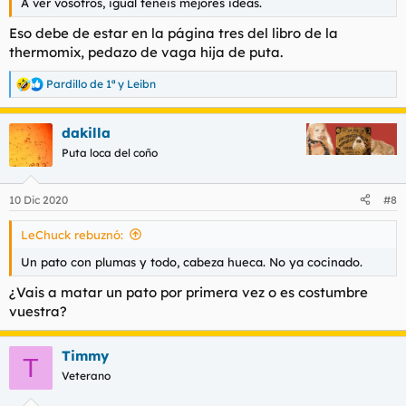
A ver vosotros, igual tenéis mejores ideas.
Eso debe de estar en la página tres del libro de la
thermomix, pedazo de vaga hija de puta.
Pardillo de 1ª
y
Leibn
R
e
a
dakilla
c
c
Puta loca del coño
i
o
n
10 Dic 2020
#8
e
s
LeChuck rebuznó:
:
Un pato con plumas y todo, cabeza hueca. No ya cocinado.
¿Vais a matar un pato por primera vez o es costumbre
vuestra?
Timmy
T
Veterano