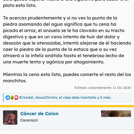
plato esta listo.
Te acercas prudentemente y si no ves la punta de la
piedra asomando del agua significa que tu cena ha
picado el arroz, el anzuelo se le ha clavado en su tracto
digestivo y que en un vano intento de huir del dolor y
desazón que le atenazaba, intentó alejarse de él haciendo
caer la piedra de la punta de la estaca que a su vez
atraerá a la infeliz anátida hasta el tenebroso lecho de
una muerte lenta y agónica por ahogamiento.
Mientras la cena esta lista, puedes comerte el resto del los
monchitos.
Editado cobardemente:
11 Dic 2020
El bedel
,
JesusChristo
,
el viejo dela montaña
y 5 más
R
e
a
Cáncer de Colon
c
c
Cacarazzi
i
o
n