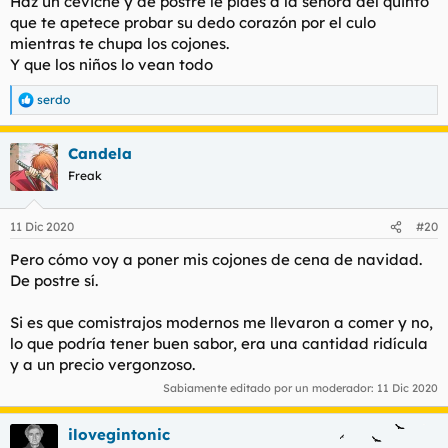
Haz un ceviche y de postre le pides a la señora del quinto
que te apetece probar su dedo corazón por el culo
mientras te chupa los cojones.
Y que los niños lo vean todo
serdo
R
e
a
Candela
c
c
Freak
i
o
n
11 Dic 2020
#20
e
s
Pero cómo voy a poner mis cojones de cena de navidad.
:
De postre sí.
Si es que comistrajos modernos me llevaron a comer y no,
lo que podría tener buen sabor, era una cantidad ridícula
y a un precio vergonzoso.
Sabiamente editado por un moderador:
11 Dic 2020
ilovegintonic