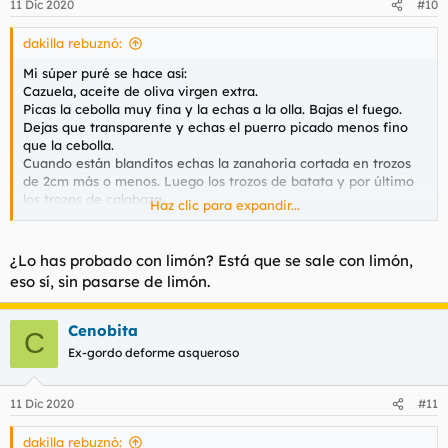
11 Dic 2020
#10
e
s
dakilla rebuznó:
:
Mi súper puré se hace así:
Cazuela, aceite de oliva virgen extra.
Picas la cebolla muy fina y la echas a la olla. Bajas el fuego.
Dejas que transparente y echas el puerro picado menos fino
que la cebolla.
Cuando están blanditos echas la zanahoria cortada en trozos
de 2cm más o menos. Luego los trozos de batata y por último
los trozos de calabaza.
Haz clic para expandir...
Dejas un rato hasta que huela bien a casa de pueblo. Entonces
sal, pimienta negra, comino, cilantro, poquito todo. Ah, y una
guindilla seca aplastada, espolvoreada. Remueves y a seguir
¿Lo has probado con limón? Está que se sale con limón,
con lo tuyo, unos 15 min.
eso sí, sin pasarse de limón.
Ya cuando huele que te mueres echas agua hasta cubrir todo
pero que sobresalga algún trozo sin pasarse.
Hervir.
Cenobita
C
Cuando esté blando vas recogiendo trozos y a la batidora.
Ex-gordo deforme asqueroso
Luego un poco de parmesano y una mini dosis de leche
evaporada. Volver a calentar.
11 Dic 2020
#11
Eso quita todos los males.
dakilla rebuznó: