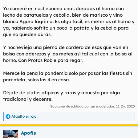
Yo comeré en nochebuena unas doradas al horno con
lecho de patatuelas y cebolla, bien de marisco y vino
blanco Agora lágrima. Es algo fácil, es meterlas al horno y
ya, habiendo sofrito un poco la patata y la cebolla para
que no queden duras.
Y nochevieja una pierna de cordero de esas que van en
bolsa con aderezos y las metes así tal cual con la bolsa al
horno. Con Protos Roble para regar.
Merece la pena la pandemia solo por pasar las fiestas sin
parentela, solos los 4 en casa.
Déjate de platos atípicos y raros y apuesta por algo
tradicional y decente.
Sabiamente editado por un moderador:
11 Dic 2020
Ataulfo el rojo
R
e
a
Apofis
c
c