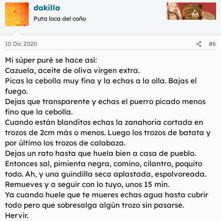
dakilla
Puta loca del coño
10 Dic 2020
#6
Mi súper puré se hace así:
Cazuela, aceite de oliva virgen extra.
Picas la cebolla muy fina y la echas a la olla. Bajas el
fuego.
Dejas que transparente y echas el puerro picado menos
fino que la cebolla.
Cuando están blanditos echas la zanahoria cortada en
trozos de 2cm más o menos. Luego los trozos de batata y
por último los trozos de calabaza.
Dejas un rato hasta que huela bien a casa de pueblo.
Entonces sal, pimienta negra, comino, cilantro, poquito
todo. Ah, y una guindilla seca aplastada, espolvoreada.
Remueves y a seguir con lo tuyo, unos 15 min.
Ya cuando huele que te mueres echas agua hasta cubrir
todo pero que sobresalga algún trozo sin pasarse.
Hervir.