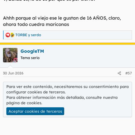
Ahhh porque al viejo ese le gustan de 16 AÑOS, claro,
ahora todo cuedra mariconas
TORBE
y
serdo
R
e
a
GoogleTM
c
c
Tema serio
i
o
n
30 Jun 2026
#57
e
s
:
Para ver este contenido, necesitaremos su consentimiento para
configurar cookies de terceros.
Para obtener información más detallada, consulte nuestra
página de cookies
.
Aceptar cookies de terceros