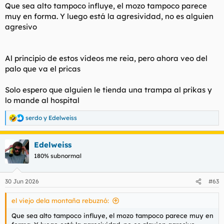
Que sea alto tampoco influye, el mozo tampoco parece
muy en forma. Y luego está la agresividad, no es alguien
agresivo
Al principio de estos vídeos me reia, pero ahora veo del
palo que va el pricas
Solo espero que alguien le tienda una trampa al prikas y
lo mande al hospital
serdo
y
Edelweiss
R
e
a
Edelweiss
c
c
180% subnormal
i
o
n
30 Jun 2026
#63
e
s
el viejo dela montaña rebuznó:
:
Que sea alto tampoco influye, el mozo tampoco parece muy en