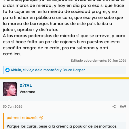
a dos moros de mierda, y hoy en día para eso sí que hace
falta cojones en esta mierda de sociedad progre, y no
para linchar en público a un cura, que eso ya se sabe que
la marea de borregos humanos de este país lo iba a
jalear, aprobar y disfrutar.
A los moros pederastas de mierda sí que se atreve, y para
eso sí hace falta un par de cojones bien puestos en esta
españita progre de mierda, pro musulmana y anti
católica.
Editado cobardemente:
30 Jun 2026
Alduin
,
el viejo dela montaña
y
Bruce Harper
R
e
a
ZiTAL
c
c
Veterano
i
o
n
30 Jun 2026
#69
e
s
pai-mei rebuznó:
:
Porque los curas, pese a la creencia popular de desnortados,