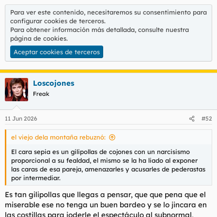
l
i
Para ver este contenido, necesitaremos su consentimiento para
t
o
configurar cookies de terceros.
e
Para obtener información más detallada, consulte nuestra
m
página de cookies
.
a
Aceptar cookies de terceros
Loscojones
Freak
11 Jun 2026
#52
el viejo dela montaña rebuznó:
El cara sepia es un gilipollas de cojones con un narcisismo
proporcional a su fealdad, el mismo se la ha liado al exponer
las caras de esa pareja, amenazarles y acusarles de pederastas
por intermediar.
Es tan gilipollas que llegas a pensar, que que pena que el
miserable ese no tenga un buen bardeo y se lo jincara en
las costillas para joderle el espectáculo al subnormal,