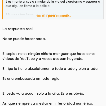
1 es tirarte al suelo simulando la via del cloroformo y esperar a
que alguien llame a la policia
2 llamar directamente a la policia
Haz clic para expandir...
3 Darle una hostia a traición en la mándibula, y correr. puede
salir bien o muy mal
La respuesta real:
La policia va acudir de todas formas porque el sepias lo va a
No se puede hacer nada.
llamar cuando tenga al desgraciado descompuesto y sometido
mentalmente, ser el primero en llamar es una ventaja, luego el
sepias podrá decir lo que quiera, pero todo eso tendrá que
demostrarlo, la policia no puede juzgar una conversacion de
El sepias no es ningún niñato monguer que hace estos
wassap
vídeos de YouTube y a veces acaban huyendo.
Tú que harías?
El tipo lo tiene absolutamente todo atado y bien atado.
Me hace gracia el gordo gallolas haciendose el indignado en el
Es una emboscada en toda regla.
vídeo, menudas pajas se hace le hijoputa
El pedo va a acudir solo a la cita. Esto es obvio.
Asi que siempre va a estar en inferioridad numérica.