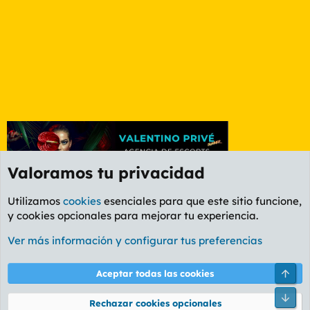
Valoramos tu privacidad
Utilizamos
cookies
esenciales para que este sitio funcione,
y cookies opcionales para mejorar tu experiencia.
Foro General
Ver más información y configurar tus preferencias
Cookies
PL OLDSTYLE AMARILLO
Cambiar fuente
Español (ES)
Arri
Aceptar todas las cookies
Contáctanos
Términos y reglas
Política de privacidad
Ayuda
R
Pie
S
Rechazar cookies opcionales
S