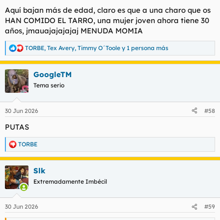
Aquí bajan más de edad, claro es que a una charo que os
HAN COMIDO EL TARRO, una mujer joven ahora tiene 30
años, jmauajajajajaj MENUDA MOMIA
TORBE
,
Tex Avery
,
Timmy O´Toole
y 1 persona más
R
e
a
GoogleTM
c
c
Tema serio
i
o
n
30 Jun 2026
#58
e
s
PUTAS
:
TORBE
R
e
a
Slk
c
c
Extremadamente Imbécil
i
o
n
30 Jun 2026
#59
e
s