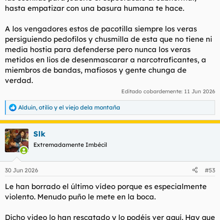
hasta empatizar con una basura humana te hace.
A los vengadores estos de pacotilla siempre los veras
persiguiendo pedofilos y chusmilla de esta que no tiene ni
media hostia para defenderse pero nunca los veras
metidos en lios de desenmascarar a narcotraficantes, a
miembros de bandas, mafiosos y gente chunga de
verdad.
Editado cobardemente:
11 Jun 2026
Alduin
,
otilio
y
el viejo dela montaña
R
e
a
Slk
c
c
Extremadamente Imbécil
i
o
n
30 Jun 2026
#53
e
s
Le han borrado el último vídeo porque es especialmente
:
violento. Menudo puño le mete en la boca.
Dicho video lo han rescatado y lo podéis ver aquí. Hay que