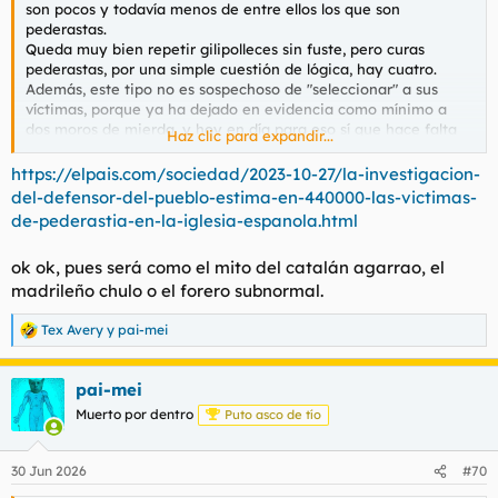
son pocos y todavía menos de entre ellos los que son
pederastas.
Queda muy bien repetir gilipolleces sin fuste, pero curas
pederastas, por una simple cuestión de lógica, hay cuatro.
Además, este tipo no es sospechoso de "seleccionar" a sus
víctimas, porque ya ha dejado en evidencia como mínimo a
dos moros de mierda, y hoy en día para eso sí que hace falta
Haz clic para expandir...
cojones en esta mierda de sociedad progre, y no para linchar
en público a un cura, que eso ya se sabe que la marea de
https://elpais.com/sociedad/2023-10-27/la-investigacion-
borregos humanos de este país lo iba a jalear, aprobar y
del-defensor-del-pueblo-estima-en-440000-las-victimas-
disfrutar.
de-pederastia-en-la-iglesia-espanola.html
A los moros pederastas de mierda sí que se atreve, y para eso
sí hace falta un par de cojones bien puestos en esta españita
ok ok, pues será como el mito del catalán agarrao, el
progre de mierda, pro musulmana y anti católica.
madrileño chulo o el forero subnormal.
Tex Avery
y
pai-mei
R
e
a
pai-mei
c
c
Muerto por dentro
Puto asco de tío
i
o
n
30 Jun 2026
#70
e
s