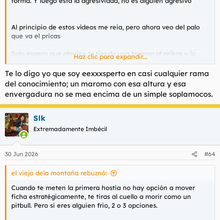
forma. Y luego está la agresividad, no es alguien agresivo
Al principio de estos vídeos me reia, pero ahora veo del palo
que va el pricas
Solo espero que alguien le tienda una trampa al prikas y lo
Haz clic para expandir...
mande al hospital
Te lo digo yo que soy eexxxsperto en casi cualquier rama
del conocimiento; un maromo con esa altura y esa
envergadura no se mea encima de un simple soplamocos.
Slk
Extremadamente Imbécil
30 Jun 2026
#64
el viejo dela montaña rebuznó:
Cuando te meten la primera hostia no hay opción a mover
ficha estratégicamente, te tiras al cuello a morir como un
pitbull. Pero si eres alguien frio, 2 o 3 opciones.