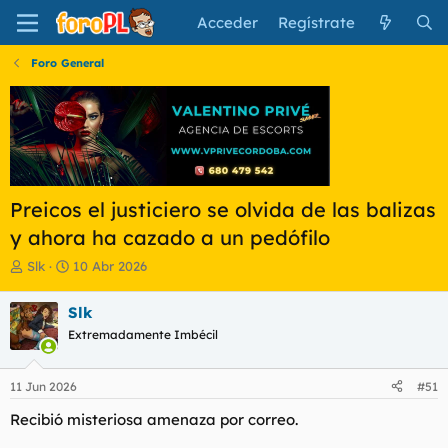
Acceder
Regístrate
Foro General
Preicos el justiciero se olvida de las balizas
y ahora ha cazado a un pedófilo
I
F
Slk
10 Abr 2026
n
e
i
c
Slk
c
h
Extremadamente Imbécil
i
a
a
d
d
e
11 Jun 2026
#51
o
i
r
n
Recibió misteriosa amenaza por correo.
d
i
e
c