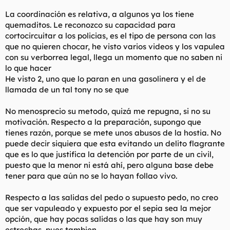
Es una emboscada en toda regla.
La coordinación es relativa, a algunos ya los tiene
quemaditos. Le reconozco su capacidad para
cortocircuitar a los policias, es el tipo de persona con las
El pedo va a acudir solo a la cita. Esto es obvio.
que no quieren chocar, he visto varios videos y los vapulea
con su verborrea legal, llega un momento que no saben ni
Asi que siempre va a estar en inferioridad numérica.
lo que hacer
Número dos: el sepias hace siempre los deberes antes de.
He visto 2, uno que lo paran en una gasolinera y el de
llamada de un tal tony no se que
Antes de plantearse quedar con él, tiene que tener, sí o sí,
pruebas, capturas, videos, WhatsApp... de ese tío interactuando
No menosprecio su metodo, quizá me repugna, si no su
con la menor mientras le dice obscenidades sexuales.
motivación. Respecto a la preparación, supongo que
No vale hablarle solo del tiempo y el fútbol. Ni vale tampoco un
tienes razón, porque se mete unos abusos de la hostia. No
"eres guapa". Tiene que ser algo bien sólido para no jugarsela.
puede decir siquiera que esta evitando un delito flagrante
que es lo que justifica la detención por parte de un civil,
También evidentemente tiene que tener algo que es básico y
puesto que la menor ni está ahí, pero alguna base debe
tú que eres vigilante lo sabes: la garantía de que la parte
tener para que aún no se lo hayan follao vivo.
afectada va a denunciar. Porque si no es así no hay nada que
hacer y se la come.
Respecto a las salidas del pedo o supuesto pedo, no creo
Luego en este video su coordinación con la policía es relativa,
que ser vapuleado y expuesto por el sepia sea la mejor
pero en otros videos esa coordinación con la policía está
opción, que hay pocas salidas o las que hay son muy
planificada con el propio jefe policial de la zona, con el que
estrechas, pues tambien.