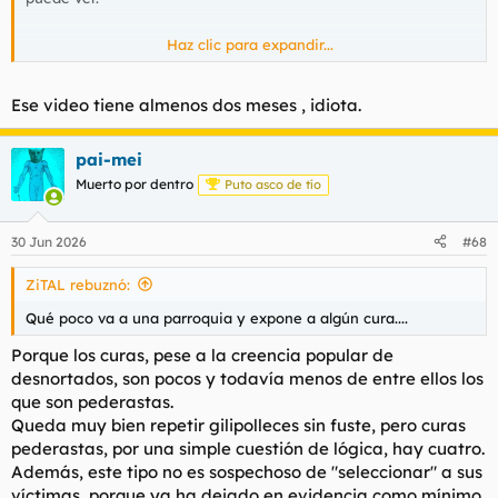
Haz clic para expandir...
Para ver este contenido, necesitaremos su consentimiento
para configurar cookies de terceros.
Ese video tiene almenos dos meses , idiota.
Para obtener información más detallada, consulte nuestra
página de cookies
.
pai-mei
Aceptar cookies de terceros
Muerto por dentro
Puto asco de tío
30 Jun 2026
Ponedlo en el 12.10 aproximadamente.
#68
ZiTAL rebuznó:
Qué poco va a una parroquia y expone a algún cura....
Porque los curas, pese a la creencia popular de
desnortados, son pocos y todavía menos de entre ellos los
que son pederastas.
Queda muy bien repetir gilipolleces sin fuste, pero curas
pederastas, por una simple cuestión de lógica, hay cuatro.
Además, este tipo no es sospechoso de "seleccionar" a sus
víctimas, porque ya ha dejado en evidencia como mínimo