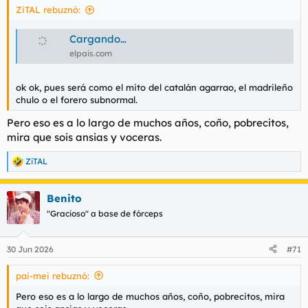
ZiTAL rebuznó:
:
Cargando…
elpais.com
ok ok, pues será como el mito del catalán agarrao, el madrileño
chulo o el forero subnormal.
Pero eso es a lo largo de muchos años, coño, pobrecitos,
mira que sois ansias y voceras.
ZiTAL
R
e
a
Benito
c
c
"Gracioso" a base de fórceps
i
o
n
30 Jun 2026
#71
e
s
pai-mei rebuznó:
:
Pero eso es a lo largo de muchos años, coño, pobrecitos, mira