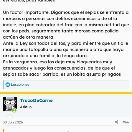
días antes se ha sentado.
Un factor importante. Digamos que el sepias se enfrenta a
Después, es un tío que sabe controlar la situación al milímetro.
morosos o personas con delitos económicos o de otra
Sabes por qué le golpea? Le golpea porque cuando le entra, el
índole, en plan cobrador del frac con la misma actitud que
tipo le responde poniendo su brazo de barrera, en un lenguaje
con los peds, seguramente tanto moroso como policia
corporal muy defensivo, mientras intenta acelerar el paso.
actúen de otra manera
Ante la Ley son todos delitos, y para mi entre que un tio le
Tú que eres vigilante lo sabes de sobra. Es la reacción del
mande una fotopolla a una quincieñera u otro que haya
escaqueado.
arruinado a una familia, lo tengo claro.
El sepias sabe que en el momento en que un tío grandote le
Es la vergüenza, eso los deja muy bloqueados muy
pone así el brazo como barrera, si no hace explotar la situación
atenazados y luego las consecuencias, de las que el
con un volantazo absoluto, el otro toma el control. Y sepias con
sepias sabe sacar partido, es un lobito asusta pringaos
la nata que le mete lo que hace es enderezar la situación en el
camino que a él le conviene, porque es evidente que con ese
Loscojones
tío la fase del forcejeo y el puñetazo no se puede esquivar.
R
e
Tiene que suceder sí o sí. Y ante esa situación el sepias toma
a
ventaja en el momento en que él decide cuándo se escala
TrozoDeCarne
c
violentamente.
c
Asiduo
i
Desprecias mucho al sepias, pero el sepias es un crack. Sabe
o
moverse, sabe cómo y qué hacer y cuando, siempre.
n
30 Jun 2026
#66
e
s