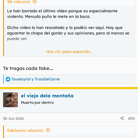
Slk rebuznó:
Le han borrado el último vídeo porque es especialmente
violento. Menudo puño le mete en la boca.
Dicho video lo han rescatado y lo podéis ver aquí. Hay que
aguantar la chapa del gordo y sus opiniones, pero al menos se
puede ver.
Haz clic para expandir...
Para ver este contenido, necesitaremos su consentimiento
para configurar cookies de terceros.
Te tragas cada fake....
Para obtener información más detallada, consulte nuestra
página de cookies
.
Tauelaytal
y
TrozoDeCarne
R
Aceptar cookies de terceros
e
a
el viejo dela montaña
c
c
Muerto por dentro
i
Ponedlo en el 12.10 aproximadamente.
o
n
30 Jun 2026
#55
e
s
Edelweiss rebuznó:
: