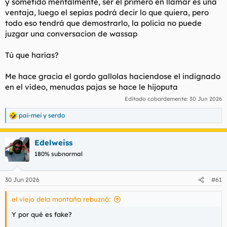
y sometido mentalmente, ser el primero en llamar es una
ventaja, luego el sepias podrá decir lo que quiera, pero
todo eso tendrá que demostrarlo, la policia no puede
juzgar una conversacion de wassap
Tú que harías?
Me hace gracia el gordo gallolas haciendose el indignado
en el vídeo, menudas pajas se hace le hijoputa
Editado cobardemente:
30 Jun 2026
pai-mei
y
serdo
R
e
a
Edelweiss
c
c
180% subnormal
i
o
n
30 Jun 2026
#61
e
s
el viejo dela montaña rebuznó:
:
Y por qué es fake?