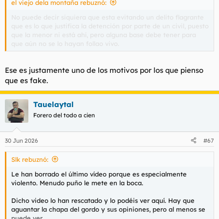
el viejo dela montaña rebuznó:
:
No puede decir siquiera que esta evitando un delito flagrante
que es lo que justifica la detención por parte de un civil, puesto
que la menor ni está ahí, pero alguna base debe tener para
que aún no se lo hayan follao vivo.
Ese es justamente uno de los motivos por los que pienso
que es fake.
Tauelaytal
Forero del todo a cien
30 Jun 2026
#67
Slk rebuznó:
Le han borrado el último vídeo porque es especialmente
violento. Menudo puño le mete en la boca.
Dicho video lo han rescatado y lo podéis ver aquí. Hay que
aguantar la chapa del gordo y sus opiniones, pero al menos se
puede ver.