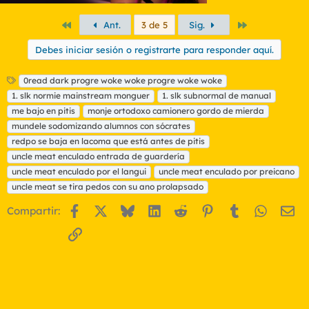
Primero
Último
Ant.
3 de 5
Sig.
Debes iniciar sesión o registrarte para responder aquí.
E
0read dark progre woke woke progre woke woke
t
1. slk normie mainstream monguer
1. slk subnormal de manual
i
me bajo en pitis
monje ortodoxo camionero gordo de mierda
q
mundele sodomizando alumnos con sócrates
u
redpo se baja en lacoma que está antes de pitis
e
t
uncle meat enculado entrada de guardería
a
uncle meat enculado por el langui
uncle meat enculado por preicano
s
uncle meat se tira pedos con su ano prolapsado
Facebook
X
Bluesky
LinkedIn
Reddit
Pinterest
Tumblr
WhatsA
Em
Compartir:
Enlace