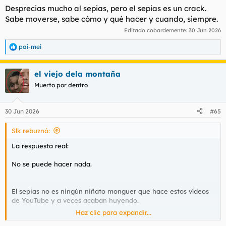
Desprecias mucho al sepias, pero el sepias es un crack.
Sabe moverse, sabe cómo y qué hacer y cuando, siempre.
Editado cobardemente:
30 Jun 2026
pai-mei
R
e
a
el viejo dela montaña
c
c
Muerto por dentro
i
o
n
30 Jun 2026
#65
e
s
Slk rebuznó:
:
La respuesta real:
No se puede hacer nada.
El sepias no es ningún niñato monguer que hace estos vídeos
de YouTube y a veces acaban huyendo.
Haz clic para expandir...
El tipo lo tiene absolutamente todo atado y bien atado.