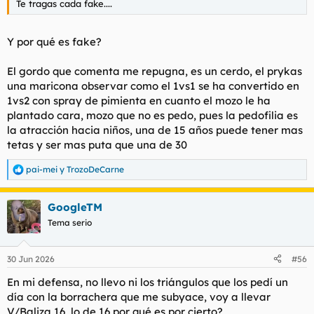
Te tragas cada fake....
Y por qué es fake?
El gordo que comenta me repugna, es un cerdo, el prykas
una maricona observar como el 1vs1 se ha convertido en
1vs2 con spray de pimienta en cuanto el mozo le ha
plantado cara, mozo que no es pedo, pues la pedofilia es
la atracción hacia niños, una de 15 años puede tener mas
tetas y ser mas puta que una de 30
pai-mei
y
TrozoDeCarne
R
e
a
GoogleTM
c
c
Tema serio
i
o
n
30 Jun 2026
#56
e
s
En mi defensa, no llevo ni los triángulos que los pedí un
:
día con la borrachera que me subyace, voy a llevar
V/Baliza 16, lo de 16 por qué es por cierto?