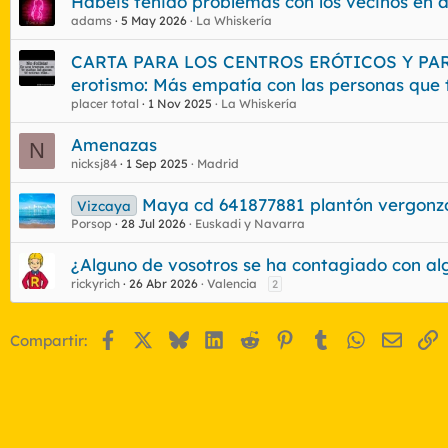
Habéis tenido problemas con los vecinos en a
e
adams
5 May 2026
La Whiskería
t
a
CARTA PARA LOS CENTROS ERÓTICOS Y PAR
s
erotismo: Más empatía con las personas que 
placer total
1 Nov 2025
La Whiskería
Amenazas
N
nicksj84
1 Sep 2025
Madrid
Maya cd 641877881 plantón vergonz
Vizcaya
Porsop
28 Jul 2026
Euskadi y Navarra
¿Alguno de vosotros se ha contagiado con al
rickyrich
26 Abr 2026
Valencia
2
Facebook
X
Bluesky
LinkedIn
Reddit
Pinterest
Tumblr
WhatsApp
Email
E
Compartir: