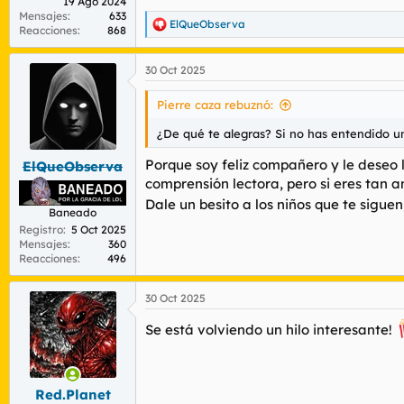
19 Ago 2024
Mensajes
633
ElQueObserva
R
Reacciones
868
e
a
30 Oct 2025
c
c
i
Pierre caza rebuznó:
o
n
¿De qué te alegras? Si no has entendido 
e
s
Porque soy feliz compañero y le deseo 
ElQueObserva
:
comprensión lectora, pero si eres tan
Dale un besito a los niños que te siguen
Baneado
Registro
5 Oct 2025
Mensajes
360
Reacciones
496
30 Oct 2025
Se está volviendo un hilo interesante!
Red.Planet