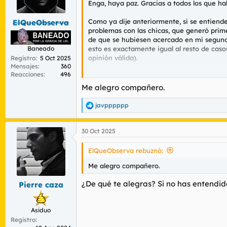
Enga, haya paz. Gracias a todos los que ha
r
n
d
i
Como ya dije anteriormente, si se entiend
ElQueObserva
e
c
problemas con las chicas, que generó prim
l
i
de que se hubiesen acercado en mi segunda 
t
o
esto es exactamente igual al resto de caso
Baneado
e
opinión válida).
m
Registro
5 Oct 2025
Mensajes
360
a
Reacciones
496
Sea como sea, el primer día de acoso term
verdad (grabación en la calle, seguimient
Me alegro compañero.
extrañado que hayan esperado 5 días a co
javpppppp
R
Buena noche a todos.
e
a
30 Oct 2025
c
c
i
ElQueObserva rebuznó:
o
n
Me alegro compañero.
e
s
¿De qué te alegras? Si no has entendi
Pierre caza
:
Asiduo
Registro