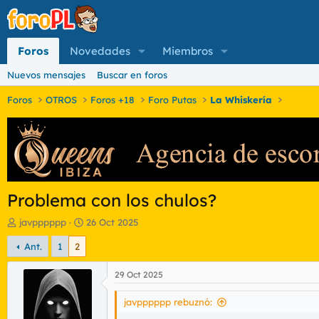
Foros
Novedades
Miembros
Nuevos mensajes
Buscar en foros
Foros
OTROS
Foros +18
Foro Putas
La Whiskería
Problema con los chulos?
I
F
javpppppp
26 Oct 2025
n
e
Ant.
1
2
i
c
c
h
i
a
29 Oct 2025
a
d
d
e
javpppppp rebuznó:
o
i