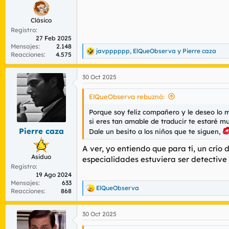
Clásico
Registro
27 Feb 2025
Mensajes
2.148
javpppppp
,
ElQueObserva
y
Pierre caza
R
Reacciones
4.575
e
a
30 Oct 2025
c
c
i
ElQueObserva rebuznó:
o
n
Porque soy feliz compañero y le deseo lo 
e
si eres tan amable de traducir te estaré 
s
Pierre caza
Dale un besito a los niños que te siguen,
:
A ver, yo entiendo que para tí, un crí
Asiduo
especialidades estuviera ser detective 
Registro
19 Ago 2024
Mensajes
633
ElQueObserva
Reacciones
868
R
e
a
30 Oct 2025
c
c