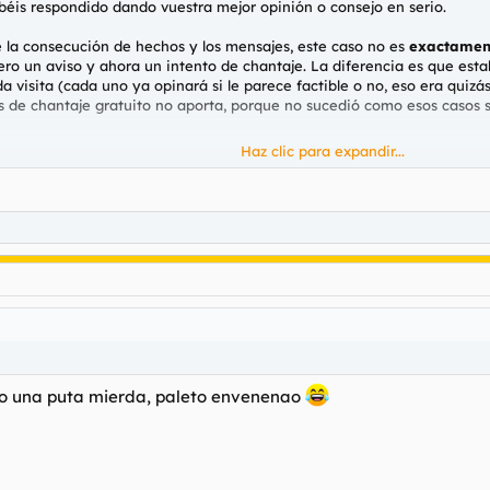
béis respondido dando vuestra mejor opinión o consejo en serio.
e la consecución de hechos y los mensajes, este caso no es
exactamen
ero un aviso y ahora un intento de chantaje. La diferencia es que est
visita (cada uno ya opinará si le parece factible o no, eso era quizás
s de chantaje gratuito no aporta, porque no sucedió como esos casos 
Haz clic para expandir...
ina sin que parezca que muestren que tienen ningún dato de mi que l
o al coche o seguimiento al domicilio). Espero que sigan con amenazas
ntactarme).
do una puta mierda, paleto envenenao