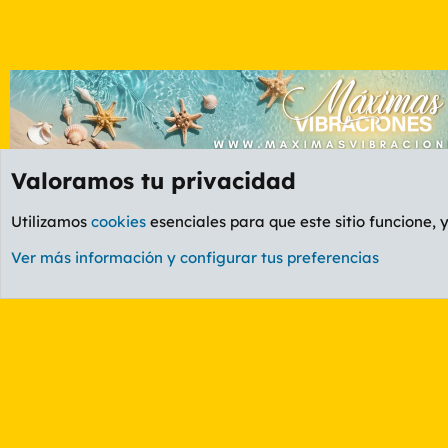
Valoramos tu privacidad
Foros
OTROS
Foros +18
Foro Putas
La Whiskería
Utilizamos
cookies
esenciales para que este sitio funcione, 
Cookies
PL OLDSTYLE AMARILLO
Cambiar fuente
Ver más información y configurar tus preferencias