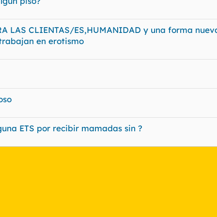
lgún piso?
A LAS CLIENTAS/ES,HUMANIDAD y una forma nuev
trabajan en erotismo
oso
guna ETS por recibir mamadas sin ?
nlace