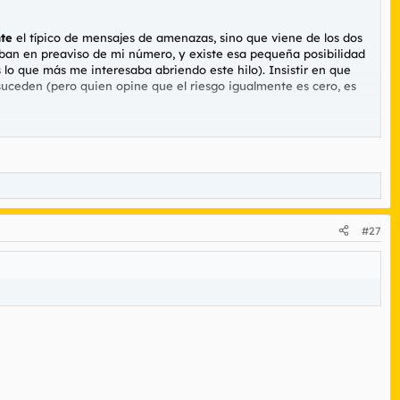
te
el típico de mensajes de amenazas, sino que viene de los dos
aban en preaviso de mi número, y existe esa pequeña posibilidad
 lo que más me interesaba abriendo este hilo). Insistir en que
suceden (pero quien opine que el riesgo igualmente es cero, es
es valga para exponerme y por lo tanto para chantajearme de
 sin base y punto (supongo que así será, pero también me ha
#27