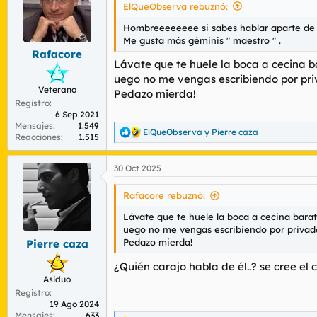
i
ElQueObserva rebuznó:
o
n
Hombreeeeeeee si sabes hablar aparte de da
e
Me gusta más géminis " maestro " .
s
Rafacore
:
Lávate que te huele la boca a cecina b
uego no me vengas escribiendo por priv
Veterano
Pedazo mierda!
Registro
6 Sep 2021
Mensajes
1.549
ElQueObserva
y
Pierre caza
R
Reacciones
1.515
e
a
30 Oct 2025
c
c
i
Rafacore rebuznó:
o
n
Lávate que te huele la boca a cecina barat
e
uego no me vengas escribiendo por privado 
s
Pedazo mierda!
Pierre caza
:
¿Quién carajo habla de él..? se cree el ce
Asiduo
Registro
19 Ago 2024
Mensajes
633