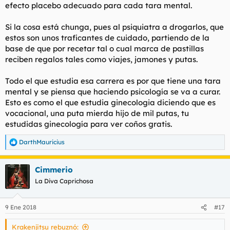
efecto placebo adecuado para cada tara mental.
Si la cosa está chunga, pues al psiquiatra a drogarlos, que
estos son unos traficantes de cuidado, partiendo de la
base de que por recetar tal o cual marca de pastillas
reciben regalos tales como viajes, jamones y putas.
Todo el que estudia esa carrera es por que tiene una tara
mental y se piensa que haciendo psicología se va a curar.
Esto es como el que estudia ginecologia diciendo que es
vocacional, una puta mierda hijo de mil putas, tu
estudidas ginecología para ver coños gratis.
DarthMauricius
R
e
a
Cimmerio
c
c
La Diva Caprichosa
i
o
n
9 Ene 2018
#17
e
s
Krakenjitsu rebuznó:
: