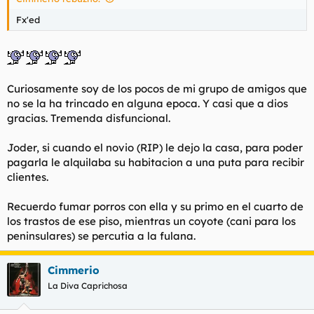
- Loca: Si tia, no me quiere dejar el piso, me dice que como lo
encontro el y que el lo paga que se lo queda y me busque la
Fx'ed
vida
- Amiga: Blablahblah
- Loca: Mira, llamalo y dile que estoy muy mal. Que me he
tomado unas pastillas para dormir y he bebido alcohol, que me
quiero matar.
Curiosamente soy de los pocos de mi grupo de amigos que
- Loca: Pero no le metas mucha presion, eh?
no se la ha trincado en alguna epoca. Y casi que a dios
- Yo: La cuenta por favor!
gracias. Tremenda disfuncional.
Joder, si cuando el novio (RIP) le dejo la casa, para poder
pagarla le alquilaba su habitacion a una puta para recibir
clientes.
Recuerdo fumar porros con ella y su primo en el cuarto de
los trastos de ese piso, mientras un coyote (cani para los
peninsulares) se percutia a la fulana.
Cimmerio
La Diva Caprichosa