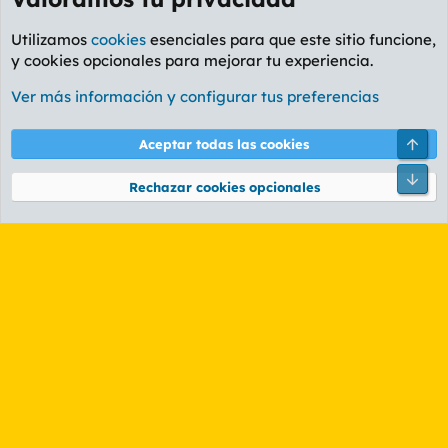
Utilizamos
cookies
esenciales para que este sitio funcione,
y cookies opcionales para mejorar tu experiencia.
Foro General
Ver más información y configurar tus preferencias
Cookies
PL OLDSTYLE AMARILLO
Cambiar fuente
Español (ES)
Arri
Aceptar todas las cookies
Contáctanos
Términos y reglas
Política de privacidad
Ayuda
R
Pie
S
Rechazar cookies opcionales
S
®
Community platform by XenForo
© 2010-2026 XenForo Ltd.