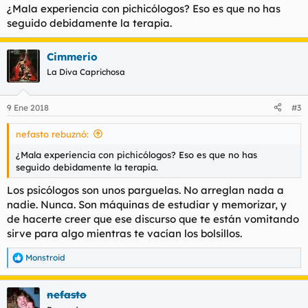
¿Mala experiencia con pichicólogos? Eso es que no has
seguido debidamente la terapia.
Cimmerio
La Diva Caprichosa
9 Ene 2018
#3
nefasto rebuznó:
¿Mala experiencia con pichicólogos? Eso es que no has
seguido debidamente la terapia.
Los psicólogos son unos parguelas. No arreglan nada a
nadie. Nunca. Son máquinas de estudiar y memorizar, y
de hacerte creer que ese discurso que te están vomitando
sirve para algo mientras te vacían los bolsillos.
Monstroid
R
e
a
nefasto
c
c