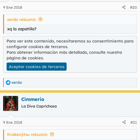
9 Ene 2018
#20
serdo rebuznó:
xq la zapatilla?
Para ver este contenido, necesitaremos su consentimiento para
configurar cookies de terceros.
Para obtener información más detallada, consulte nuestra
página de cookies
.
Aceptar cookies de terceros
serdo
R
e
a
Cimmerio
c
c
La Diva Caprichosa
i
o
n
9 Ene 2018
#21
e
s
Krakenjitsu rebuznó:
: