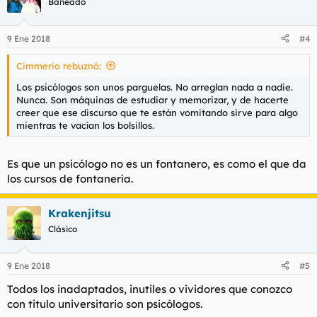
Baneado
i
o
n
9 Ene 2018
#4
e
s
Cimmerio rebuznó:
:
Los psicólogos son unos parguelas. No arreglan nada a nadie.
Nunca. Son máquinas de estudiar y memorizar, y de hacerte
creer que ese discurso que te están vomitando sirve para algo
mientras te vacían los bolsillos.
Es que un psicólogo no es un fontanero, es como el que da
los cursos de fontanería.
Krakenjitsu
Clásico
9 Ene 2018
#5
Todos los inadaptados, inutiles o vividores que conozco
con titulo universitario son psicólogos.