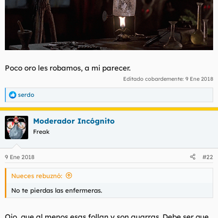
Poco oro les robamos, a mi parecer.
Editado cobardemente:
9 Ene 2018
serdo
R
e
a
Moderador Incógnito
c
c
Freak
i
o
n
9 Ene 2018
#22
e
s
Nueces rebuznó:
:
No te pierdas las enfermeras.
Ojo, que al menos esas follan y son guarras. Debe ser que