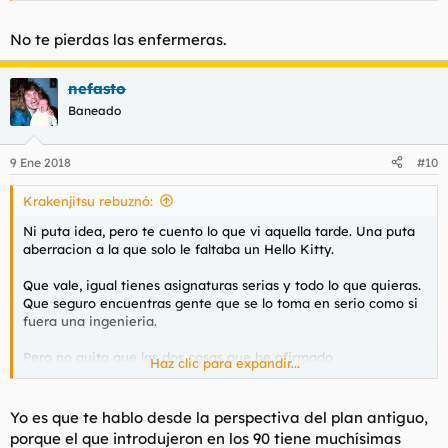
No te pierdas las enfermeras.
nefasto
Baneado
9 Ene 2018
#10
Krakenjitsu rebuznó:
Ni puta idea, pero te cuento lo que vi aquella tarde. Una puta
aberracion a la que solo le faltaba un Hello Kitty.
Que vale, igual tienes asignaturas serias y todo lo que quieras.
Que seguro encuentras gente que se lo toma en serio como si
fuera una ingenieria.
Pero no quita que las dos cosas que he afirmado
Haz clic para expandir...
anteriormente sean ciertas. Inadaptados, frikis, vividores. Y mi
medio hermano, que se especializo en psicologia animal. Hippy
frikazo como pocos.
Yo es que te hablo desde la perspectiva del plan antiguo,
porque el que introdujeron en los 90 tiene muchísimas