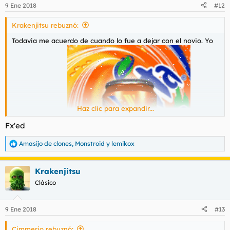
n
9 Ene 2018
#12
e
s
Krakenjitsu rebuznó:
:
Todavia me acuerdo de cuando lo fue a dejar con el novio. Yo
Haz clic para expandir...
Fx'ed
Amasijo de clones
,
Monstroid
y
lemikox
R
e
a
Krakenjitsu
c
c
Clásico
i
o
n
estaba tomando
con ella
9 Ene 2018
#13
e
cuando llama a su mejor amiga y le dice:
s
Cimmerio rebuznó:
: