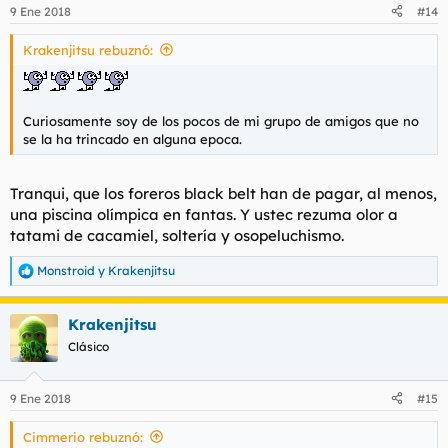
9 Ene 2018
#14
Krakenjitsu rebuznó:
Curiosamente soy de los pocos de mi grupo de amigos que no
se la ha trincado en alguna epoca.
Tranqui, que los foreros black belt han de pagar, al menos,
una piscina olímpica en fantas. Y ustec rezuma olor a
tatami de cacamiel, soltería y osopeluchismo.
Monstroid
y
Krakenjitsu
R
e
a
Krakenjitsu
c
c
Clásico
i
o
n
9 Ene 2018
#15
e
s
Cimmerio rebuznó:
: