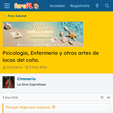
Acceder
Regístrate
Foro General
Psicología, Enfermería y otras artes de
locas del coño.
I
F
Cimmerio
9 Ene 2018
n
e
i
c
Cimmerio
c
h
La Diva Caprichosa
i
a
a
d
d
e
9 Ene 2018
#1
o
i
r
n
Príncipe Nigeriano rebuznó:
d
i
e
c