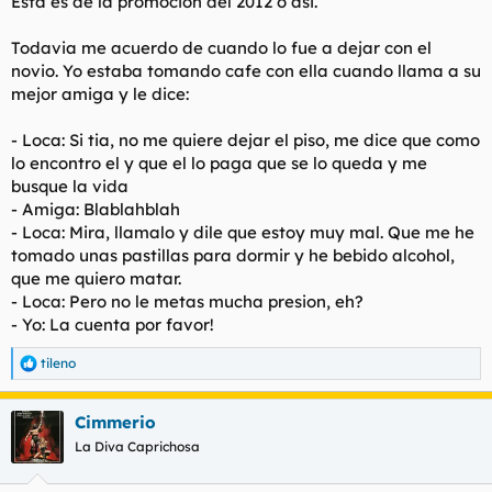
Esta es de la promocion del 2012 o asi.
Todavia me acuerdo de cuando lo fue a dejar con el
novio. Yo estaba tomando cafe con ella cuando llama a su
mejor amiga y le dice:
- Loca: Si tia, no me quiere dejar el piso, me dice que como
lo encontro el y que el lo paga que se lo queda y me
busque la vida
- Amiga: Blablahblah
- Loca: Mira, llamalo y dile que estoy muy mal. Que me he
tomado unas pastillas para dormir y he bebido alcohol,
que me quiero matar.
- Loca: Pero no le metas mucha presion, eh?
- Yo: La cuenta por favor!
tileno
R
e
a
Cimmerio
c
c
La Diva Caprichosa
i
o