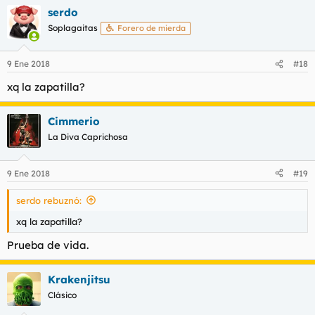
serdo
Soplagaitas
Forero de mierda
9 Ene 2018
#18
xq la zapatilla?
Cimmerio
La Diva Caprichosa
9 Ene 2018
#19
serdo rebuznó:
xq la zapatilla?
Prueba de vida.
Krakenjitsu
Clásico