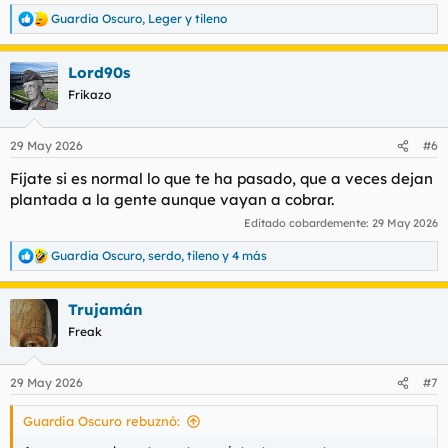
Guardia Oscuro
,
Leger
y
tileno
R
e
a
Lord90s
c
c
Frikazo
i
o
n
29 May 2026
#6
e
s
Fíjate si es normal lo que te ha pasado, que a veces dejan
:
plantada a la gente aunque vayan a cobrar.
Editado cobardemente:
29 May 2026
Guardia Oscuro
,
serdo
,
tileno
y 4 más
R
e
a
Trujamán
c
c
Freak
i
o
n
29 May 2026
#7
e
s
Guardia Oscuro rebuznó:
: