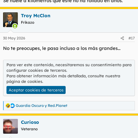
Se huele a kilómetros que este no ha follado en años.
Troy McClon
Frikazo
30 May 2026
#17
No te preocupes, le pasa incluso a los más grandes...
Para ver este contenido, necesitaremos su consentimiento para
configurar cookies de terceros.
Para obtener información más detallada, consulte nuestra
página de cookies
.
Aceptar cookies de terceros
Guardia Oscuro
y
Red.Planet
R
e
a
Curioso
c
c
Veterano
i
o