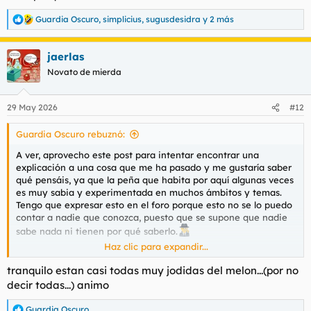
Guardia Oscuro
,
simplicius
,
sugusdesidra
y 2 más
R
e
a
jaerlas
c
c
Novato de mierda
i
o
n
29 May 2026
#12
e
s
Guardia Oscuro rebuznó:
:
A ver, aprovecho este post para intentar encontrar una
explicación a una cosa que me ha pasado y me gustaría saber
qué pensáis, ya que la peña que habita por aquí algunas veces
es muy sabia y experimentada en muchos ámbitos y temas.
Tengo que expresar esto en el foro porque esto no se lo puedo
contar a nadie que conozca, puesto que se supone que nadie
sabe nada ni tienen por qué saberlo.
Haz clic para expandir...
La cosa es que había quedado tal día con una chica, y ese
tranquilo estan casi todas muy jodidas del melon...(por no
mismo día ella no pudo porque estaba ocupada con unos
decir todas...) animo
asuntos personales, entonces después de comunicarnos
decidimos quedar al día siguiente en tal lugar y tal hora.
Guardia Oscuro