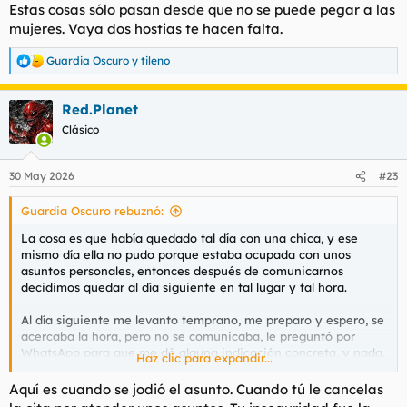
s
Estas cosas sólo pasan desde que no se puede pegar a las
:
mujeres. Vaya dos hostias te hacen falta.
Guardia Oscuro
y
tileno
R
e
a
Red.Planet
c
c
Clásico
i
o
n
30 May 2026
#23
e
s
Guardia Oscuro rebuznó:
:
La cosa es que había quedado tal día con una chica, y ese
mismo día ella no pudo porque estaba ocupada con unos
asuntos personales, entonces después de comunicarnos
decidimos quedar al día siguiente en tal lugar y tal hora.
Al día siguiente me levanto temprano, me preparo y espero, se
acercaba la hora, pero no se comunicaba, le preguntó por
WhatsApp para que me dé alguna indicación concreta, y nada.
Haz clic para expandir...
Yo esperaba que ella me dijera el lugar o lo que sea, pero no
hubo respuesta ninguna.
Aquí es cuando se jodió el asunto. Cuando tú le cancelas