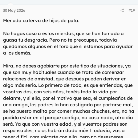
Después de que pasaron dos horas yo ya me tenía que ir del
o
lugar y aún no había obtenido repuesta alguna. Así que
n
30 May 2026
#19
e
entregue las llaves del hotel y me fui a por el autobús
que
s
tarda un huevo en llegar a mi destino por culpa del tráfico de
Menuda caterva de hijos de puta.
:
la mañana. (Podría usar el metro
, pero no lo controlo y
seguro hubiera terminado perdido en el culo del mundo).
No hagas caso a estos mierdas, que se han tomado a
guasa tu desgracia. Pero no te preocupes, todavía
Finalmente, no se comunicó más, supongo que se habrá
quedamos algunos en el foro que sí estamos para ayudar
quedado dormida
, o le surgió algo en ese momento, o
a los demás.
simplemente no le daba las ganas y ya está. Aun así podría
habérmelo comunicado, pues yo lo iba a aceptar si ningún
problema sin malos rollos ni nada. Al final parece una burla
Mira, no debes agobiarte por este tipo de situaciones, ya
innecesaria.
que son muy habituales cuando se trata de comenzar
Doy demasiado margen de maniobra a la gente y aun así me
relaciones de amistad, que después pueden derivar en
chocan.
algo más serio. Lo primero de todo, es que entiendas, que
vosotros dos, con seis años, tenéis toda la vida por
He de decir que creo que el error es mío por no preguntarle a
tiempo, aquí me jugó muy mal cierta timidez, por miedo a
delante, y si ella, por el motivo que sea, el cumpleaños de
molestar y sobrepensar las cosas.
una amiga, los padres la han castigado por portarse mal,
No entiendo lo que ha pasado. Tengo una mezcla de
se ha puesto malita por comer muchas chuches, etc, no ha
culpabilidad, confusión, pena y un mal estar raro por todo esto.
podido estar en el parque contigo, no pasa nada, otro día
será. Ya que con vuestra edad, y si vuestros padres son
No tengo ganas de estar con nadie, solo con mis gatos. Ojalá
responsables, no os habrán dado móvil todavía, vas a
empiece ya la tercera guerra mundial y bombardeen todo.
tener difícil comunicarte con ella, pero no desesperes,