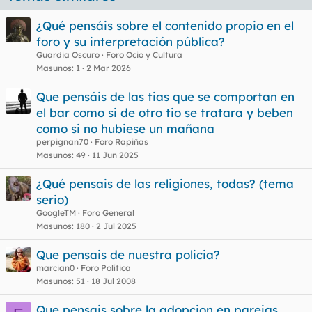
¿Qué pensáis sobre el contenido propio en el
foro y su interpretación pública?
Guardia Oscuro
Foro Ocio y Cultura
Masunos
1
2 Mar 2026
Que pensáis de las tias que se comportan en
el bar como si de otro tio se tratara y beben
como si no hubiese un mañana
perpignan70
Foro Rapiñas
Masunos
49
11 Jun 2025
¿Qué pensais de las religiones, todas? (tema
serio)
GoogleTM
Foro General
Masunos
180
2 Jul 2025
Que pensais de nuestra policia?
marcian0
Foro Política
Masunos
51
18 Jul 2008
Que pensais sobre la adopcion en parejas