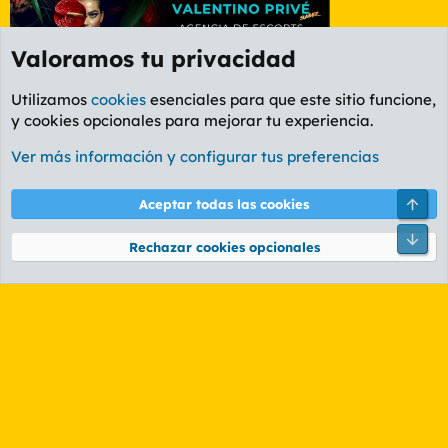
Valoramos tu privacidad
Utilizamos
cookies
esenciales para que este sitio funcione,
y cookies opcionales para mejorar tu experiencia.
Foro General
Ver más información y configurar tus preferencias
Cookies
PL OLDSTYLE AMARILLO
Cambiar fuente
Español (ES)
Arri
Aceptar todas las cookies
Contáctanos
Términos y reglas
Política de privacidad
Ayuda
R
Pie
S
Rechazar cookies opcionales
S
®
Community platform by XenForo
© 2010-2026 XenForo Ltd.