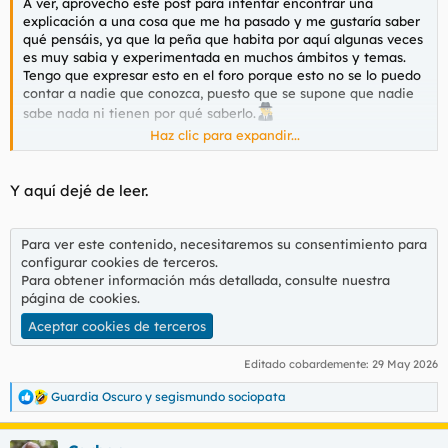
A ver, aprovecho este post para intentar encontrar una
explicación a una cosa que me ha pasado y me gustaría saber
qué pensáis, ya que la peña que habita por aquí algunas veces
es muy sabia y experimentada en muchos ámbitos y temas.
Tengo que expresar esto en el foro porque esto no se lo puedo
contar a nadie que conozca, puesto que se supone que nadie
sabe nada ni tienen por qué saberlo.
Haz clic para expandir...
La cosa es que había quedado tal día con una chica...
Y aquí dejé de leer.
Para ver este contenido, necesitaremos su consentimiento para
configurar cookies de terceros.
Para obtener información más detallada, consulte nuestra
página de cookies
.
Aceptar cookies de terceros
Editado cobardemente:
29 May 2026
Guardia Oscuro
y
segismundo sociopata
R
e
a