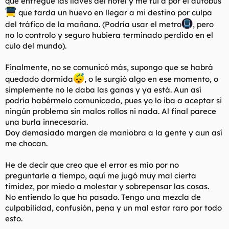
que entregue las llaves del hotel y me fui a por el autobús
que tarda un huevo en llegar a mi destino por culpa
del tráfico de la mañana. (Podría usar el metro
, pero
no lo controlo y seguro hubiera terminado perdido en el
culo del mundo).
Finalmente, no se comunicó más, supongo que se habrá
quedado dormida
, o le surgió algo en ese momento, o
simplemente no le daba las ganas y ya está. Aun así
podría habérmelo comunicado, pues yo lo iba a aceptar si
ningún problema sin malos rollos ni nada. Al final parece
una burla innecesaria.
Doy demasiado margen de maniobra a la gente y aun así
me chocan.
He de decir que creo que el error es mío por no
preguntarle a tiempo, aquí me jugó muy mal cierta
timidez, por miedo a molestar y sobrepensar las cosas.
No entiendo lo que ha pasado. Tengo una mezcla de
culpabilidad, confusión, pena y un mal estar raro por todo
esto.