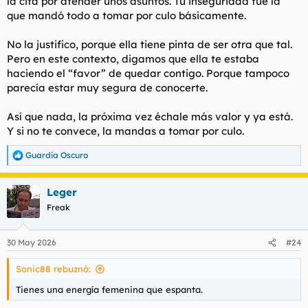
la cita por atender unos asuntos. Tu inseguridad fue la
que mandó todo a tomar por culo básicamente.
No la justifico, porque ella tiene pinta de ser otra que tal.
Pero en este contexto, digamos que ella te estaba
haciendo el “favor” de quedar contigo. Porque tampoco
parecía estar muy segura de conocerte.
Así que nada, la próxima vez échale más valor y ya está.
Y si no te convece, la mandas a tomar por culo.
Guardia Oscuro
R
e
a
Leger
c
c
Freak
i
o
n
30 May 2026
#24
e
s
Sonic88 rebuznó:
:
Tienes una energía femenina que espanta.