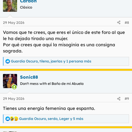
Carbon
c
c
Clásico
i
o
n
29 May 2026
#8
e
s
Vamos que te crees, que eres el único de este foro al que
:
le ha dejado tirado una mujer.
Por qué crees que aquí la misoginia es una consigna
sagrada.
Guardia Oscuro
,
tileno
,
jaerlas
y 1 persona más
R
e
a
Sonic88
c
c
Don't mess with el Baño de mi Abuela
i
o
n
29 May 2026
#9
e
s
Tienes una energía femenina que espanta.
:
Guardia Oscuro
,
serdo
,
Leger
y 5 más
R
e
a