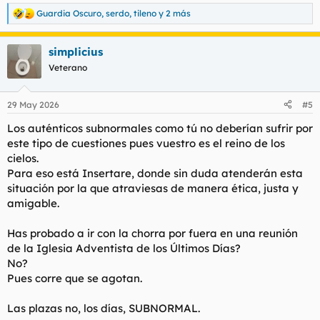
Guardia Oscuro
,
serdo
,
tileno
y 2 más
R
e
a
simplicius
c
c
Veterano
i
o
n
29 May 2026
#5
e
s
Los auténticos subnormales como tú no deberían sufrir por
:
este tipo de cuestiones pues vuestro es el reino de los
cielos.
Para eso está Insertare, donde sin duda atenderán esta
situación por la que atraviesas de manera ética, justa y
amigable.
Has probado a ir con la chorra por fuera en una reunión
de la Iglesia Adventista de los Últimos Días?
No?
Pues corre que se agotan.
Las plazas no, los días, SUBNORMAL.