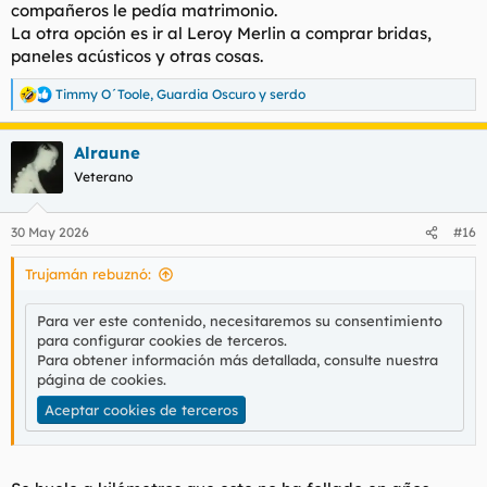
compañeros le pedía matrimonio.
La otra opción es ir al Leroy Merlin a comprar bridas,
paneles acústicos y otras cosas.
Timmy O´Toole
,
Guardia Oscuro
y
serdo
R
e
a
Alraune
c
c
Veterano
i
o
n
30 May 2026
#16
e
s
Trujamán rebuznó:
:
Para ver este contenido, necesitaremos su consentimiento
para configurar cookies de terceros.
Para obtener información más detallada, consulte nuestra
página de cookies
.
Aceptar cookies de terceros