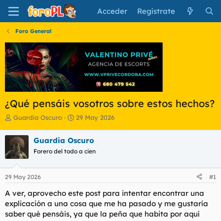
Acceder
Regístrate
Foro General
¿Qué pensáis vosotros sobre estos hechos?
I
F
Guardia Oscuro
29 May 2026
n
e
i
c
Guardia Oscuro
c
h
Forero del todo a cien
i
a
a
d
d
e
29 May 2026
#1
o
i
r
n
A ver, aprovecho este post para intentar encontrar una
d
i
explicación a una cosa que me ha pasado y me gustaría
e
c
saber qué pensáis, ya que la peña que habita por aquí
l
i