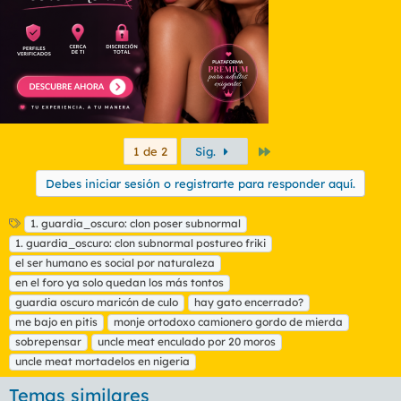
Último
1 de 2
Sig.
Debes iniciar sesión o registrarte para responder aquí.
E
1. guardia_oscuro: clon poser subnormal
t
1. guardia_oscuro: clon subnormal postureo friki
i
el ser humano es social por naturaleza
q
en el foro ya solo quedan los más tontos
u
guardia oscuro maricón de culo
e
hay gato encerrado?
t
me bajo en pitis
monje ortodoxo camionero gordo de mierda
a
sobrepensar
uncle meat enculado por 20 moros
s
uncle meat mortadelos en nigeria
Temas similares