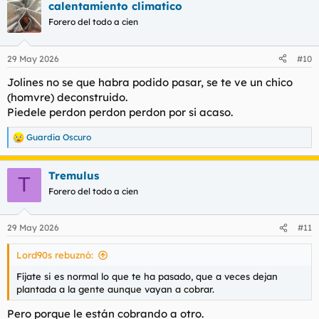
calentamiento climatico
c
c
Forero del todo a cien
i
o
n
29 May 2026
#10
e
s
Jolines no se que habra podido pasar, se te ve un chico
:
(homvre) deconstruido.
Piedele perdon perdon perdon por si acaso.
Guardia Oscuro
R
e
a
Tremulus
c
T
c
Forero del todo a cien
i
o
n
29 May 2026
#11
e
s
Lord90s rebuznó:
:
Fíjate si es normal lo que te ha pasado, que a veces dejan
plantada a la gente aunque vayan a cobrar.
Pero porque le están cobrando a otro.