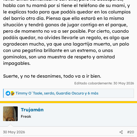
habla con tu mamá por si tiene el teléfono de su mami, y
le explicas todo para que podáis quedar en los columpios
del barrio otro día. Piensa que ella estará en la misma
situación y tendrá ganas de jugar contigo en el parque,
pero de momento no va a ser posible. Por cierto, cuando
podáis quedar, no olvides llevarle un regalo, es algo que
agradecen mucho, ya que una lagartija muerta, un palo
con una pegatina brillante en un extremo, o unas
gominolas, son una muestra de respeto y amistad
impagables.
Suerte, y no te desanimes, todo va a ir bien.
Editado cobardemente:
30 May 2026
Timmy O´Toole
,
serdo
,
Guardia Oscuro
y 6 más
R
e
a
Trujamán
c
c
Freak
i
o
n
30 May 2026
#20
e