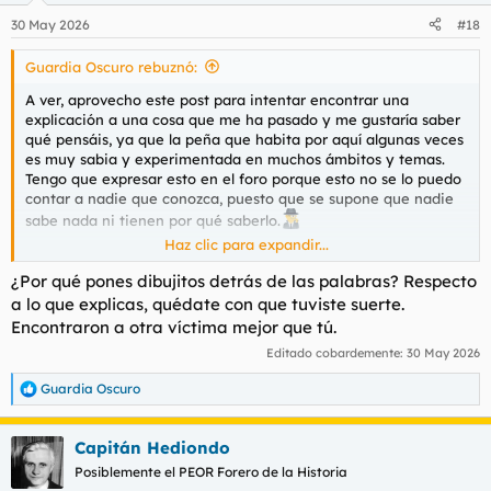
n
30 May 2026
#18
e
s
Guardia Oscuro rebuznó:
:
A ver, aprovecho este post para intentar encontrar una
explicación a una cosa que me ha pasado y me gustaría saber
qué pensáis, ya que la peña que habita por aquí algunas veces
es muy sabia y experimentada en muchos ámbitos y temas.
Tengo que expresar esto en el foro porque esto no se lo puedo
contar a nadie que conozca, puesto que se supone que nadie
sabe nada ni tienen por qué saberlo.
Haz clic para expandir...
La cosa es que había quedado tal día con una chica, y ese
¿Por qué pones dibujitos detrás de las palabras? Respecto
mismo día ella no pudo porque estaba ocupada con unos
a lo que explicas, quédate con que tuviste suerte.
asuntos personales, entonces después de comunicarnos
Encontraron a otra víctima mejor que tú.
decidimos quedar al día siguiente en tal lugar y tal hora.
Editado cobardemente:
30 May 2026
Al día siguiente me levanto temprano, me preparo y espero, se
Guardia Oscuro
R
acercaba la hora, pero no se comunicaba, le preguntó por
e
WhatsApp para que me dé alguna indicación concreta, y nada.
a
Yo esperaba que ella me dijera el lugar o lo que sea, pero no
Capitán Hediondo
c
hubo respuesta ninguna.
c
Posiblemente el PEOR Forero de la Historia
i