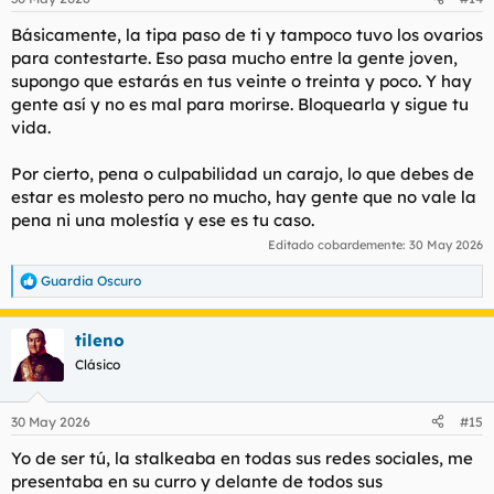
tiempo, aquí me jugó muy mal cierta timidez, por miedo a
e
molestar y sobrepensar las cosas.
s
Básicamente, la tipa paso de ti y tampoco tuvo los ovarios
No entiendo lo que ha pasado. Tengo una mezcla de
:
para contestarte. Eso pasa mucho entre la gente joven,
culpabilidad, confusión, pena y un mal estar raro por todo esto.
supongo que estarás en tus veinte o treinta y poco. Y hay
No tengo ganas de estar con nadie, solo con mis gatos. Ojalá
gente así y no es mal para morirse. Bloquearla y sigue tu
empiece ya la tercera guerra mundial y bombardeen todo.
vida.
Por cierto, pena o culpabilidad un carajo, lo que debes de
estar es molesto pero no mucho, hay gente que no vale la
pena ni una molestía y ese es tu caso.
Editado cobardemente:
30 May 2026
Guardia Oscuro
R
e
a
tileno
c
c
Clásico
i
o
n
30 May 2026
#15
e
s
Yo de ser tú, la stalkeaba en todas sus redes sociales, me
:
presentaba en su curro y delante de todos sus