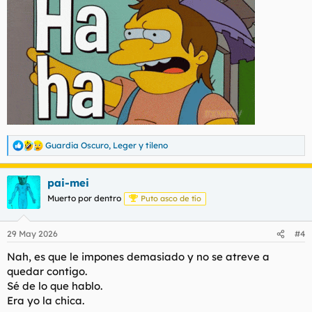
Guardia Oscuro
,
Leger
y
tileno
R
e
a
pai-mei
c
c
Muerto por dentro
Puto asco de tío
i
o
n
29 May 2026
#4
e
s
Nah, es que le impones demasiado y no se atreve a
:
quedar contigo.
Sé de lo que hablo.
Era yo la chica.