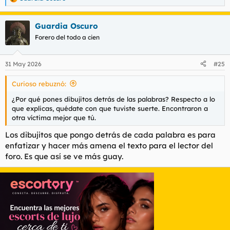
R
e
a
Guardia Oscuro
c
c
Forero del todo a cien
i
o
n
31 May 2026
#25
e
s
Curioso rebuznó:
:
¿Por qué pones dibujitos detrás de las palabras? Respecto a lo
que explicas, quédate con que tuviste suerte. Encontraron a
otra víctima mejor que tú.
Los dibujitos que pongo detrás de cada palabra es para
enfatizar y hacer más amena el texto para el lector del
foro. Es que así se ve más guay.