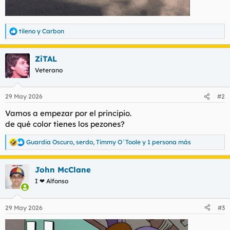
tileno
y
Carbon
R
e
a
ZiTAL
c
c
Veterano
i
o
n
29 May 2026
#2
e
s
Vamos a empezar por el principio.
:
de qué color tienes los pezones?
Guardia Oscuro
,
serdo
,
Timmy O´Toole
y 1 persona más
R
e
a
John McClane
c
c
I ❤ Alfonso
i
o
n
29 May 2026
#3
e
s
: