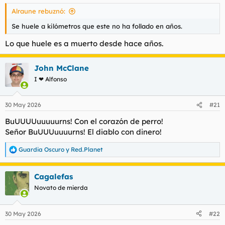
s
Alraune rebuznó:
:
Se huele a kilómetros que este no ha follado en años.
Lo que huele es a muerto desde hace años.
John McClane
I ❤ Alfonso
30 May 2026
#21
BuUUUUuuuuurns! Con el corazón de perro!
Señor BuUUUuuuurns! El diablo con dinero!
Guardia Oscuro
y
Red.Planet
R
e
a
Cagalefas
c
c
Novato de mierda
i
o
n
30 May 2026
#22
e