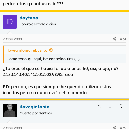
pedorretas q chat usas tu???
daytona
D
Forero del todo a cien
7 May 2008
#34
ilovegintonic rebuznó:
Como todo quisqui, he conocido tías (...)
¿Tú eres el que se había follao a unas 50, así, a ojo, no?
:113:114:140:141:101:102:98:92:taca
PD: perdón, es que siempre he querido utilizar estos
iconitos pero no nunca veía el momento...
ilovegintonic
Muerto por dentro+
7 May 2008
#35