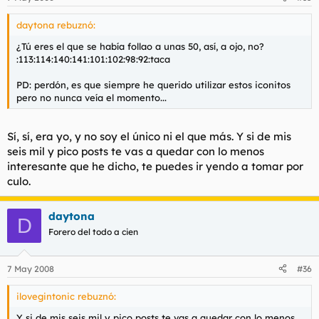
daytona rebuznó:
¿Tú eres el que se había follao a unas 50, así, a ojo, no?
:113:114:140:141:101:102:98:92:taca
PD: perdón, es que siempre he querido utilizar estos iconitos
pero no nunca veía el momento...
Sí, sí, era yo, y no soy el único ni el que más. Y si de mis
seis mil y pico posts te vas a quedar con lo menos
interesante que he dicho, te puedes ir yendo a tomar por
culo.
daytona
D
Forero del todo a cien
7 May 2008
#36
ilovegintonic rebuznó:
Y si de mis seis mil y pico posts te vas a quedar con lo menos