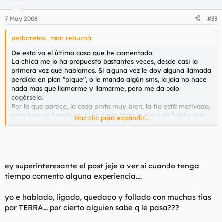
7 May 2008
#33
pedorretas_man rebuznó:
De esto va el último caso que he comentado.
La chica me lo ha propuesto bastantes veces, desde casi la
primera vez que hablamos. Si alguna vez le doy alguna llamada
perdida en plan "pique", o le mando algún sms, la joía no hace
nada mas que llamarme y llamarme, pero me da palo
cogérselo.
Por lo que parece, la cosa pinta muy bien, la tia está motivada,
pero hay un handicap: la tía tiene toda la pinta de hablar por
Haz clic para expandir...
los codos, demasiado diría yo. Así que si quedo con ella, me
tocará aguantar unas cuantas disertaciones... y si no se llega a
nada útil [buena amistad, polvos, etc...] habrá sido una pérdida
de tiempo horrible...
ey superinteresante el post jeje a ver si cuando tenga
Habrá que arriesgarse pues.
tiempo comento alguna experiencia....
yo e hablado, ligado, quedado y follado con muchas tias
por TERRA... por cierto alguien sabe q le pasa???