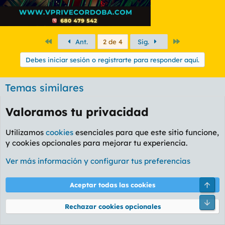
Primero
Último
Ant.
2 de 4
Sig.
Debes iniciar sesión o registrarte para responder aquí.
Temas similares
Paso de tener relaciones serias con tías de mi
Valoramos tu privacidad
J
misma edad o más mayores que yo
Jotaze Rayas
Foro Rapiñas
Utilizamos
cookies
esenciales para que este sitio funcione,
Masunos
25
19 Mar 2025
y cookies opcionales para mejorar tu experiencia.
Ligar de forma clásica. El Old School rapiñero
Ver más información y configurar tus preferencias
Falcó
Foro Rapiñas
Masunos
102
30 May 2026
Arri
Aceptar todas las cookies
Mi hamijo, el sin cojones
Pie
Rechazar cookies opcionales
emperorx
Foro Rapiñas
Masunos
53
21 Jul 2026