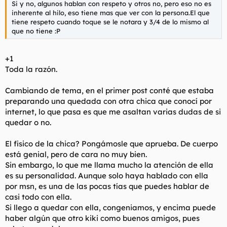
Si y no, algunos hablan con respeto y otros no, pero eso no es
l
i
inherente al hilo, eso tiene mas que ver con la persona.El que
t
o
tiene respeto cuando toque se le notara y 3/4 de lo mismo al
e
que no tiene :P
m
a
+1
Toda la razón.
Cambiando de tema, en el primer post conté que estaba
preparando una quedada con otra chica que conocí por
internet, lo que pasa es que me asaltan varias dudas de si
quedar o no.
El fisico de la chica? Pongámosle que aprueba. De cuerpo
está genial, pero de cara no muy bien.
Sin embargo, lo que me llama mucho la atención de ella
es su personalidad. Aunque solo haya hablado con ella
por msn, es una de las pocas tías que puedes hablar de
casi todo con ella.
Si llego a quedar con ella, congeniamos, y encima puede
haber algún que otro kiki como buenos amigos, pues