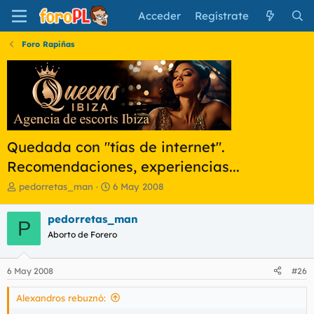
Acceder
Regístrate
Foro Rapiñas
Quedada con "tías de internet".
Recomendaciones, experiencias...
I
F
pedorretas_man
6 May 2008
n
e
i
c
pedorretas_man
P
c
h
Aborto de Forero
i
a
a
d
d
e
6 May 2008
#26
o
i
r
n
Alexandros rebuznó:
d
i
e
c