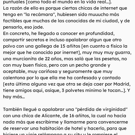
puntuales [como todo el mundo en la vida real...].
La razón de ello es porque ciertas chicas de internet que
tengo en "la recámara", hubiesen sido muuucho más
factibles que muchas de las conocidas de mi ciudad, y de
pensarlo, eso jode.
En concreto, he llegado a conocer en profundidad,
compartir secretos e incluso apalabrar algun que otro
polvo con una gallega de 15 añitos [en cuanto a físico la
mejor que he conocido por inernet], muy muy muy guarra,
una murcianita de 22 años, mas salá que las pesetas, no
con muy buen físico, pero con un pecho grande y
aceptable, muy cariñosa y seguramente que muy
calentona por lo que ella me ha confesado y contado
[esta última alguna vez que otra se deja caer por Madrid,
tiene amigos aquí, asíque, 3 polvetes mínimo le tocan...]. Y
hay más...
También llegué a apalabrar una "pérdida de virginidad"
con una chica de Alicante, de 16 añitos, la cual no hacía
nada más que escribirme y llamarme para convencerme
de reservar una habitación de hotel y hacerlo, para que
hiciese un viaje relámpago a su city y le rompiese el