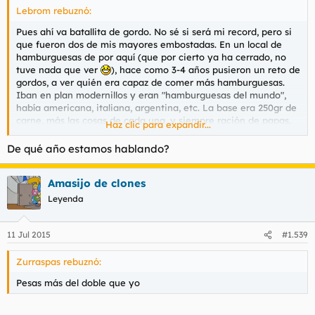
Lebrom rebuznó:
Pues ahí va batallita de gordo. No sé si será mi record, pero si
que fueron dos de mis mayores embostadas. En un local de
hamburguesas de por aquí (que por cierto ya ha cerrado, no
tuve nada que ver
), hace como 3-4 años pusieron un reto de
gordos, a ver quién era capaz de comer más hamburguesas.
Iban en plan modernillos y eran "hamburguesas del mundo",
había americana, italiana, argentina, etc. La base era 250gr de
carne, más las cosas de cada una, y siempre ración de papas,
Haz clic para expandir...
no sé cuántos gramos serían, era un plato mediano bien
cargado.
De qué año estamos hablando?
El record estaba en 5 hamburguesas. Tenían la condición/truco
Amasijo de clones
de no poder pedir la siguiente hasta no haber acabado la
anterior. Después de mi cuarta me dejaron pedirlas de 2 en 2.
Leyenda
Me fuí del local dejando el record en 8, el coma digestivo
estuvo cerca, me dio una especie de borrachera de gordo muy
lol, fue un gran día
11 Jul 2015
#1.539
Y el año pasado o un poco más, volví. No me habían superado.
Zurraspas rebuznó:
Dejé el record en 10.
Pesas más del doble que yo