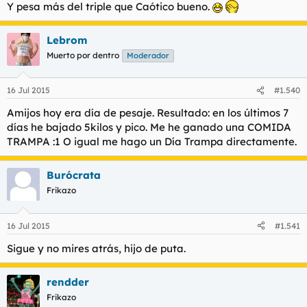
Y pesa más del triple que Caótico bueno.
Gracias a la fuerza del amor.
Lebrom
Muerto por dentro
Moderador
Me suena que cuando puse foto de la báscula en el general me
16 Jul 2015
#1.540
la pediste, pero no h8. Mira, no iba a decir nada porque
queríamos que fuera una sorpresa, pero en Agosto subo a
Amijos hoy era día de pesaje. Resultado: en los últimos 7
Madrid, y estamos trabajando duro para cuadrar y que yo
días he bajado 5kilos y pico. Me he ganado una COMIDA
salga en el video de Cocreta y Benito, así que ahí me verás
TRAMPA :1 O igual me hago un Día Trampa directamente.
hasta en movimiento.
Burócrata
Frikazo
16 Jul 2015
#1.541
Sigue y no mires atrás, hijo de puta.
rendder
Frikazo