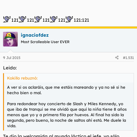
121
121
121
121
121:121
ignaciofdez
Most Scrolleable User EVER
9 Jul 2015
#1.531
Leido:
Kokillo rebuznó:
A ver si os aclaráis, que me estáis mareando y ya no sé si he
hecho bien o mal.
Para redondear hoy concierto de Slash y Miles Kennedy, yo
que iba de tranqui se me olvidó que aquí la niña tiene 8 años
menos que yo y a primera fila por huevos. Al final ha sido la
segunda, pero bueno, la noche de saltos ahí está. Me duele la
vida.
Te dio la welcomida al mundo láctico el jefe, yo sólo