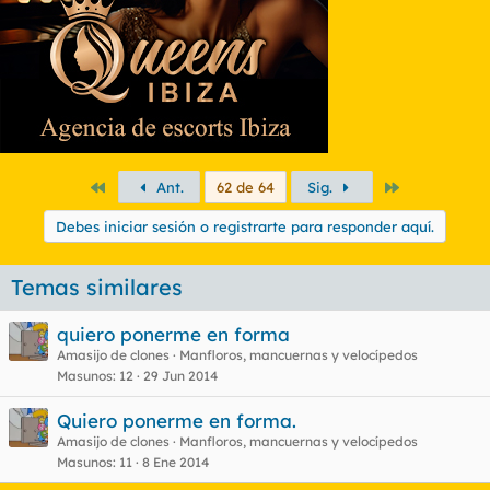
Primero
Último
Ant.
62 de 64
Sig.
Debes iniciar sesión o registrarte para responder aquí.
Temas similares
quiero ponerme en forma
Amasijo de clones
Manfloros, mancuernas y velocípedos
Masunos
12
29 Jun 2014
Quiero ponerme en forma.
Amasijo de clones
Manfloros, mancuernas y velocípedos
Masunos
11
8 Ene 2014