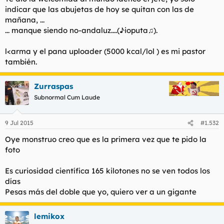
indicar que las abujetas de hoy se quitan con las de
mañana, ...
... manque siendo no-andaluz....(♪ioputa♫).
l<arma y el pana uploader (5000 kcal/lol ) es mi pastor
también.
Zurraspas
Subnormal Cum Laude
9 Jul 2015
#1.532
Oye monstruo creo que es la primera vez que te pido la
foto
Es curiosidad científica 165 kilotones no se ven todos los
días
Pesas más del doble que yo, quiero ver a un gigante
lemikox