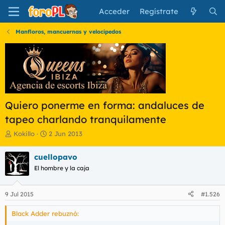
Acceder
Regístrate
Manfloros, mancuernas y velocípedos
Quiero ponerme en forma: andaluces de
tapeo charlando tranquilamente
I
F
Kokillo
2 Jun 2013
n
e
i
c
cuellopavo
c
h
El hombre y la caja
i
a
a
d
d
e
9 Jul 2015
#1.526
o
i
r
n
Black Adder rebuznó:
d
i
e
c