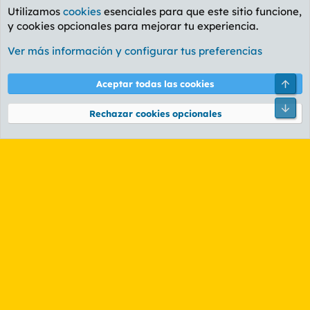
Utilizamos
cookies
esenciales para que este sitio funcione,
y cookies opcionales para mejorar tu experiencia.
Manfloros, mancuernas y velocípedos
Ver más información y configurar tus preferencias
Cookies
PL OLDSTYLE AMARILLO
Cambiar fuente
Español (ES)
Arri
Aceptar todas las cookies
Contáctanos
Términos y reglas
Política de privacidad
Ayuda
R
Pie
S
Rechazar cookies opcionales
S
®
Community platform by XenForo
© 2010-2026 XenForo Ltd.