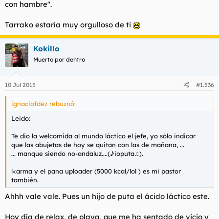
con hambre".
Tarrako estaría muy orgulloso de ti
Kokillo
Muerto por dentro
10 Jul 2015
#1.536
ignaciofdez rebuznó:
Leido:
Te dio la welcomida al mundo láctico el jefe, yo sólo indicar
que las abujetas de hoy se quitan con las de mañana, ...
... manque siendo no-andaluz....(♪ioputa♫).
l<arma y el pana uploader (5000 kcal/lol ) es mi pastor
también.
Ahhh vale vale. Pues un hijo de puta el ácido láctico este.
Hoy día de relax, de playa, que me ha sentado de vicio y