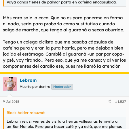
Vaya ganas tienes de palmar pasta en cafeína encapsulada.
l
i
t
o
e
Más cara sale la coca. Que no es para ponerme en forma
m
ni nada, sería para probarla como sustitutivo cuando
a
salgo de marcha, que tengo al guaraná a secas aburrido.
Tengo un colega ciclista que me pasaba cápsulas de
cafeína pura y eran la puta hostia, pero me dejaban bien
jodido el estómago. Cambié al guaraná -un par por copa-
y psé, voy tirando... Pero eso, que ya me cansa; y al ver los
componentes del carallo ese, pues me llamó la atención
Lebrom
Muerto por dentro
Moderador
9 Jul 2015
#1.527
Black Adder rebuznó:
Lebrom rei, si vienes de visita a tierras vallesanas te invito a
un Bar Manolo. Pero para hacer café y ya está, que me plumas