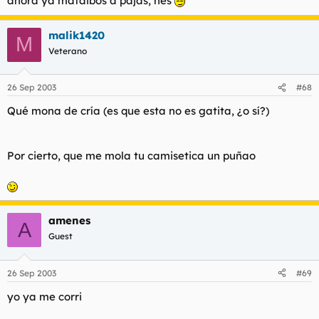
ahora ya mataibos a pajas, nés
malik1420
M
Veterano
26 Sep 2003
#68
Qué mona de cría (es que esta no es gatita, ¿o sí?)
Por cierto, que me mola tu camisetica un puñao
amenes
A
Guest
26 Sep 2003
#69
yo ya me corri