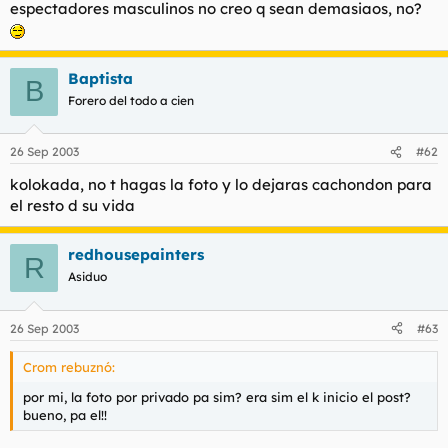
espectadores masculinos no creo q sean demasiaos, no?
Baptista
B
Forero del todo a cien
26 Sep 2003
#62
kolokada, no t hagas la foto y lo dejaras cachondon para
el resto d su vida
redhousepainters
R
Asiduo
26 Sep 2003
#63
Crom rebuznó:
por mi, la foto por privado pa sim? era sim el k inicio el post?
bueno, pa el!!