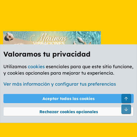
Valoramos tu privacidad
Utilizamos
cookies
esenciales para que este sitio funcione,
y cookies opcionales para mejorar tu experiencia.
Foro General
Ver más información y configurar tus preferencias
Cookies
PL OLDSTYLE AMARILLO
Cambiar fuente
Español (ES)
Arri
Aceptar todas las cookies
Contáctanos
Términos y reglas
Política de privacidad
Ayuda
R
Pie
S
Rechazar cookies opcionales
S
®
Community platform by XenForo
© 2010-2026 XenForo Ltd.