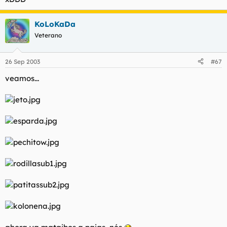
KoLoKaDa
Veterano
26 Sep 2003
#67
veamos...