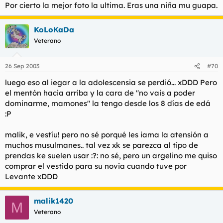
Por cierto la mejor foto la ultima. Eras una niña mu guapa.
KoLoKaDa
Veterano
26 Sep 2003
#70
luego eso al iegar a la adolescensia se perdió... xDDD Pero
el mentón hacia arriba y la cara de "no vais a poder
dominarme, mamones" la tengo desde los 8 días de edá
:P
malik, e vestíu! pero no sé porqué les iama la atensión a
muchos musulmanes.. tal vez xk se parezca al tipo de
prendas ke suelen usar :?: no sé, pero un argelino me quiso
comprar el vestido para su novia cuando tuve por
Levante xDDD
malik1420
M
Veterano