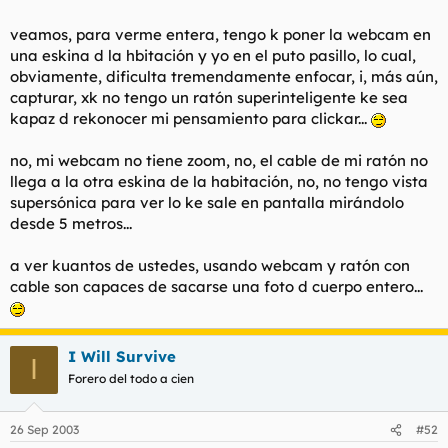
l
i
veamos, para verme entera, tengo k poner la webcam en
t
o
e
una eskina d la hbitación y yo en el puto pasillo, lo cual,
m
obviamente, dificulta tremendamente enfocar, i, más aún,
a
capturar, xk no tengo un ratón superinteligente ke sea
kapaz d rekonocer mi pensamiento para clickar...
no, mi webcam no tiene zoom, no, el cable de mi ratón no
llega a la otra eskina de la habitación, no, no tengo vista
supersónica para ver lo ke sale en pantalla mirándolo
desde 5 metros...
a ver kuantos de ustedes, usando webcam y ratón con
cable son capaces de sacarse una foto d cuerpo entero...
I Will Survive
I
Forero del todo a cien
26 Sep 2003
#52