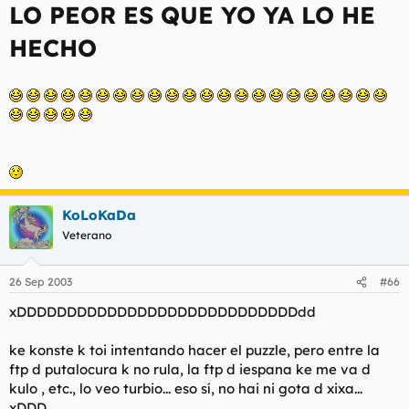
LO PEOR ES QUE YO YA LO HE
HECHO
KoLoKaDa
Veterano
26 Sep 2003
#66
xDDDDDDDDDDDDDDDDDDDDDDDDDDDDdd
ke konste k toi intentando hacer el puzzle, pero entre la
ftp d putalocura k no rula, la ftp d iespana ke me va d
kulo , etc., lo veo turbio... eso sí, no hai ni gota d xixa...
xDDD