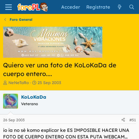
Acceder
Regístrate
Foro General
Quiero ver una foto de KoLoKaDa de
cuerpo entero....
I
F
NeNeTaRo
25 Sep 2003
n
e
i
c
KoLoKaDa
c
h
Veterano
i
a
a
d
d
e
26 Sep 2003
#51
o
i
r
n
io ia no sé komo explicar ke ES IMPOSIBLE HACER UNA
d
i
FOTO DE CUERPO ENTERO CON ESTA PUTA WEBCAM...
e
c