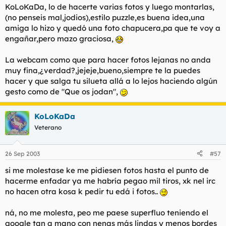
KoLoKaDa, lo de hacerte varias fotos y luego montarlas,
(no penseis mal,jodios),estilo puzzle,es buena idea,una
amiga lo hizo y quedó una foto chapucera,pa que te voy a
engañar,pero mazo graciosa,
La webcam como que para hacer fotos lejanas no anda
muy fina,¿verdad?,jejeje,bueno,siempre te la puedes
hacer y que salga tu silueta allá a lo lejos haciendo algún
gesto como de "Que os jodan",
KoLoKaDa
Veterano
26 Sep 2003
#57
si me molestase ke me pidiesen fotos hasta el punto de
hacerme enfadar ya me habría pegao mil tiros, xk nel irc
no hacen otra kosa k pedir tu edá i fotos..
ná, no me molesta, peo me paese superfluo teniendo el
google tan a mano con nenas más lindas y menos bordes