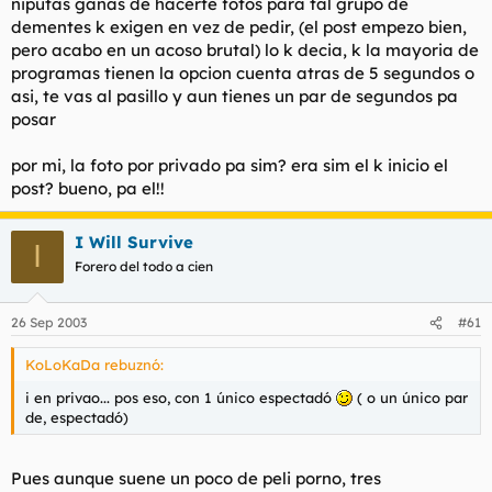
niputas ganas de hacerte fotos para tal grupo de
dementes k exigen en vez de pedir, (el post empezo bien,
pero acabo en un acoso brutal) lo k decia, k la mayoria de
programas tienen la opcion cuenta atras de 5 segundos o
asi, te vas al pasillo y aun tienes un par de segundos pa
posar
por mi, la foto por privado pa sim? era sim el k inicio el
post? bueno, pa el!!
I Will Survive
I
Forero del todo a cien
26 Sep 2003
#61
KoLoKaDa rebuznó:
i en privao... pos eso, con 1 único espectadó
( o un único par
de, espectadó)
Pues aunque suene un poco de peli porno, tres