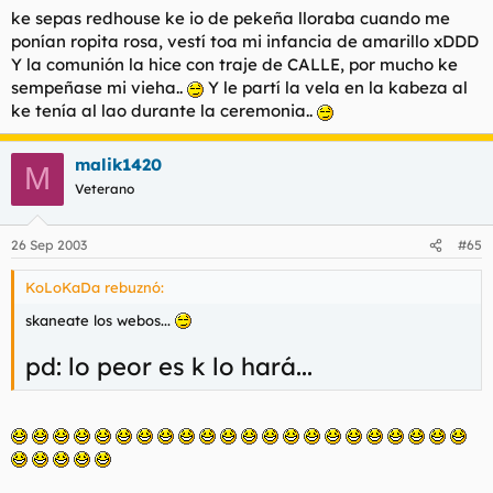
ke sepas redhouse ke io de pekeña lloraba cuando me
ponían ropita rosa, vestí toa mi infancia de amarillo xDDD
Y la comunión la hice con traje de CALLE, por mucho ke
sempeñase mi vieha..
Y le partí la vela en la kabeza al
ke tenía al lao durante la ceremonia..
malik1420
M
Veterano
26 Sep 2003
#65
KoLoKaDa rebuznó:
skaneate los webos...
pd: lo peor es k lo hará...