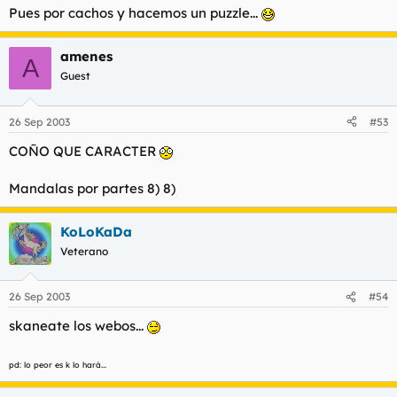
Pues por cachos y hacemos un puzzle...
amenes
A
Guest
26 Sep 2003
#53
COÑO QUE CARACTER
Mandalas por partes 8) 8)
KoLoKaDa
Veterano
26 Sep 2003
#54
skaneate los webos...
pd: lo peor es k lo hará...