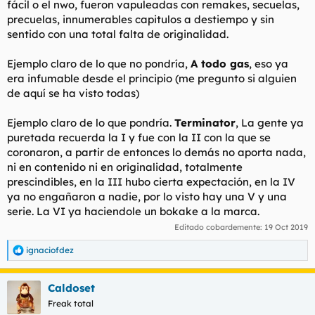
fácil o el nwo, fueron vapuleadas con remakes, secuelas,
t
o
e
precuelas, innumerables capitulos a destiempo y sin
m
sentido con una total falta de originalidad.
a
Ejemplo claro de lo que no pondría,
A todo gas
, eso ya
era infumable desde el principio (me pregunto si alguien
de aquí se ha visto todas)
Ejemplo claro de lo que pondría.
Terminator
, La gente ya
puretada recuerda la I y fue con la II con la que se
coronaron, a partir de entonces lo demás no aporta nada,
ni en contenido ni en originalidad, totalmente
prescindibles, en la III hubo cierta expectación, en la IV
ya no engañaron a nadie, por lo visto hay una V y una
serie. La VI ya haciendole un bokake a la marca.
Editado cobardemente:
19 Oct 2019
ignaciofdez
R
e
a
Caldoset
c
c
Freak total
i