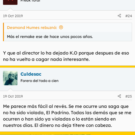
Freak total
i
o
n
19 Oct 2019
#24
e
s
Desmond Humes rebuznó:
:
Más el remake ese de hace unos pocos años.
Y que al director lo ha dejado K.O porque despues de eso
no ha vuelto a cagar nada interesante.
Culdesac
Forero del todo a cien
19 Oct 2019
#25
Me parece más fácil al revés. Se me ocurre una saga que
no ha sido violada, El Padrino. Todas las demás que se me
ocurren o han sido ya violadas o lo están siendo en
nuestros días. El dinero no deja títere con cabeza.