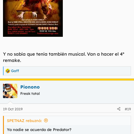
Y no sabía que tenía también musical. Van a hacer el 4º
remake.
Gaff
R
e
a
Pionono
c
c
Freak total
i
o
n
19 Oct 2019
#19
e
s
SPETNAZ rebuznó:
:
Ya nadie se acuerda de Predator?