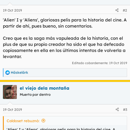
o
n
19 Oct 2019
#2
e
s
'Alien' I y 'Aliens', gloriosas pelis para la historia del cine. A
:
partir de ahí, pues bueno, sin comentarios.
Creo que es la saga más vapuleada de la historia, con el
plus de que su propio creador ha sido el que ha defecado
copiosamente en ella en los últimos intentos de volverla a
levantar.
Editado cobardemente:
19 Oct 2019
Häskelärk
R
e
a
el viejo dela montaña
c
c
Muerto por dentro
i
o
n
19 Oct 2019
#3
e
s
Caldoset rebuznó:
:
'Alien' I y 'Aliens', gloriosas pelis para la historia del cine. A