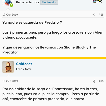
c
Retromoderador
Moderador
i
o
n
19 Oct 2019
#15
e
s
Ya nadie se acuerda de Predator?
:
Las 2 primeras bien, pero ya luego los crossovers con Alien
y demás...cacaceite.
Y que desengaño nos llevamos con Shane Black y The
Predator.
Caldoset
Freak total
19 Oct 2019
#16
Por no hablar de la saga de 'Phantasma', hasta la tres,
pues bueno, pues vale, pues la compro... Pero a partir de
ahí, cacaceite de primera prensada, que horror.