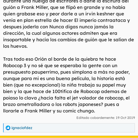
durante una huelga de escritores o darle la escitura del
guión a Frank Miller, que se flipó en grande y no había
quien grabase eso y peor darle a un irvin keshner que
venía en plan estrella de hacer El imperio contraataca y
despues joderla con Nunca digas nunca jamás la
dirección, la cual algunos actores admiten que era
insoportable y hacía los cambios de guión que le salían de
los huevos.
Tras todo eso Orión al borde de la quiebra te hace
Robocop 3 y no sé que se esperaba la gente con un
presupuesto pauperrimo, pues simplona a más no poder,
aunque para mi es una buena película, la historia está
bien (que no excepcional) la niña trabaja su papel muy
bien y la que hace de 100tifica de Robocop ademas de
poiaso lo clava ¿hacía falta el jet volador de robocop, el
brazo ametralladora o los robots japoneses? pues a
llorarle a Frank Miller y su comic chungo.
Editado cobardemente:
19 Oct 2019
ignaciofdez
R
e