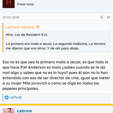
H
c
Freak total
i
o
n
19 Oct 2019
#7
e
s
LeChuck rebuznó:
:
Mira. Las de Resident Evil.
La primera era mala a secas. La segunda malísima. La tercera
me dijeron que era atroz. Y de ahí para abajo.
Eso no es que sea la primera mala a secas, es que todo lo
que hace P.W Anderson es malo ¿sabes cuando se te da
mal algo y sabes que no es lo tuyo? pues él aún no lo han
entendido con eso de ser director de cine, igual que meter
a su mujer Mila jovovich o como se diga en todos los
papeles principales.
LeChuck
R
e
a
Lebrom
c