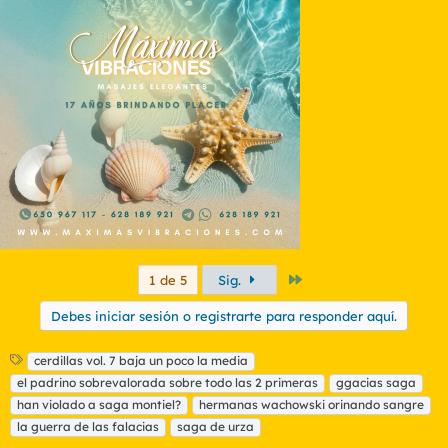
Último
1 de 5
Sig.
Debes iniciar sesión o registrarte para responder aquí.
E
cerdillas vol. 7 baja un poco la media
t
el padrino sobrevalorada sobre todo las 2 primeras
ggacias saga
i
han violado a saga montiel?
hermanas wachowski orinando sangre
q
la guerra de las falacias
saga de urza
u