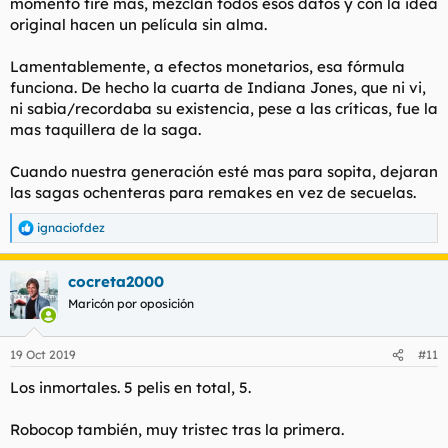
momento tire mas, mezclan todos esos datos y con la idea
original hacen un película sin alma.
Lamentablemente, a efectos monetarios, esa fórmula
funciona. De hecho la cuarta de Indiana Jones, que ni vi,
ni sabia/recordaba su existencia, pese a las críticas, fue la
mas taquillera de la saga.
Cuando nuestra generación esté mas para sopita, dejaran
las sagas ochenteras para remakes en vez de secuelas.
ignaciofdez
R
e
a
cocreta2000
c
c
Maricón por oposición
i
o
n
19 Oct 2019
#11
e
s
Los inmortales. 5 pelis en total, 5.
:
Robocop también, muy tristec tras la primera.