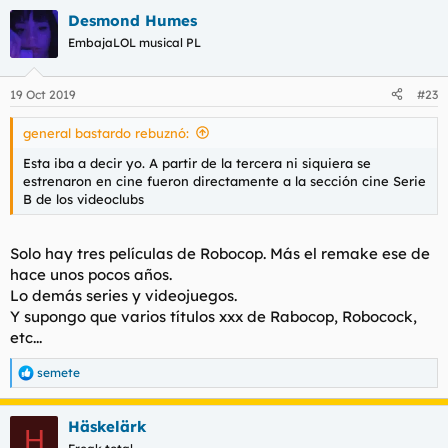
a
Desmond Humes
c
c
EmbajaLOL musical PL
i
o
n
19 Oct 2019
#23
e
s
general bastardo rebuznó:
:
Esta iba a decir yo. A partir de la tercera ni siquiera se
estrenaron en cine fueron directamente a la sección cine Serie
B de los videoclubs
Solo hay tres películas de Robocop. Más el remake ese de
hace unos pocos años.
Lo demás series y videojuegos.
Y supongo que varios títulos xxx de Rabocop, Robocock,
etc...
semete
R
e
a
Häskelärk
c
H
c