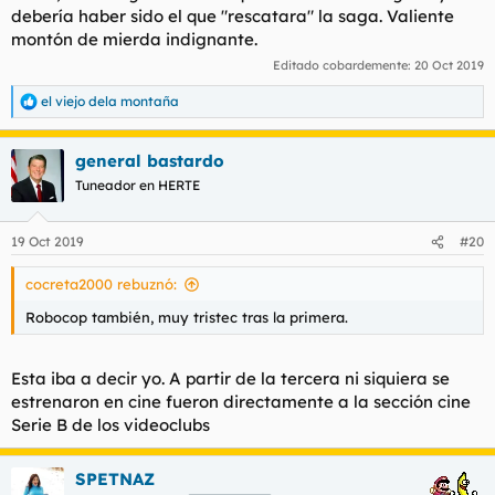
debería haber sido el que "rescatara" la saga. Valiente
montón de mierda indignante.
Editado cobardemente:
20 Oct 2019
el viejo dela montaña
R
e
a
general bastardo
c
c
Tuneador en HERTE
i
o
n
19 Oct 2019
#20
e
s
cocreta2000 rebuznó:
:
Robocop también, muy tristec tras la primera.
Esta iba a decir yo. A partir de la tercera ni siquiera se
estrenaron en cine fueron directamente a la sección cine
Serie B de los videoclubs
SPETNAZ