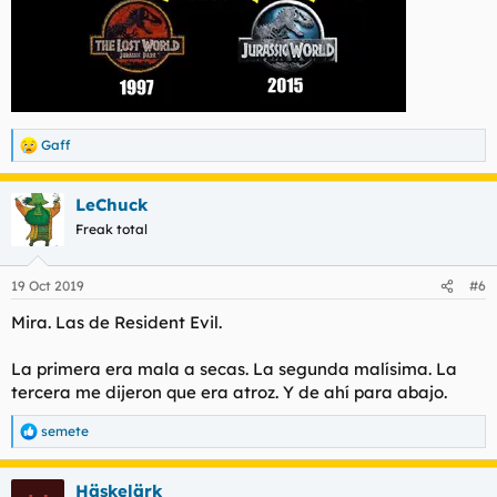
Gaff
R
e
a
LeChuck
c
c
Freak total
i
o
n
19 Oct 2019
#6
e
s
Mira. Las de Resident Evil.
:
La primera era mala a secas. La segunda malísima. La
tercera me dijeron que era atroz. Y de ahí para abajo.
semete
R
e
a
Häskelärk
c