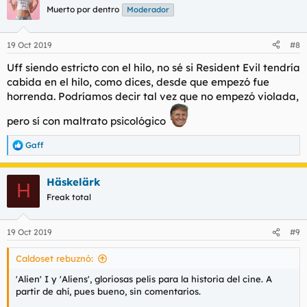
c
Muerto por dentro
Moderador
i
o
n
19 Oct 2019
#8
e
s
Uff siendo estricto con el hilo, no sé si Resident Evil tendría
:
cabida en el hilo, como dices, desde que empezó fue
horrenda. Podríamos decir tal vez que no empezó violada,
pero sí con maltrato psicológico
Gaff
R
e
a
Häskelärk
c
H
c
Freak total
i
o
n
19 Oct 2019
#9
e
s
Caldoset rebuznó:
:
'Alien' I y 'Aliens', gloriosas pelis para la historia del cine. A
partir de ahí, pues bueno, sin comentarios.