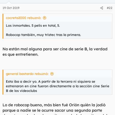
19 Oct 2019
#22
cocreta2000 rebuznó:
Los inmortales. 5 pelis en total, 5.
Robocop también, muy tristec tras la primera.
Pero a partir de la tres en adelante, tela, pero tela, tela,
menudo montón de mierda.... Menuda forma de hundir un
No están mal alguna para ser cine de serie B, la verdad
universo tan rico, interesante y con tantísimas posibilidades
es que entretienen.
como es el de los cenobitas y sus cosillas. Una lástima.
Llevan ya cinco años dándole vueltas a hacer un reboot con
desfile de directores interesados en llevarla a cabo, pero de
momento, nada de nada. No llegan a acuerdo para tirarla
general bastardo rebuznó:
adelante, tema de derechos y contenidos (les cuesta horrores
Esta iba a decir yo. A partir de la tercera ni siquiera se
a las productoras financiar una R como una casa).
estrenaron en cine fueron directamente a la sección cine Serie
B de los videoclubs
Lo de robocop bueno, más bien fué Orión quién la jodió
porque a nadie se le ocurre sacar una segunda parte