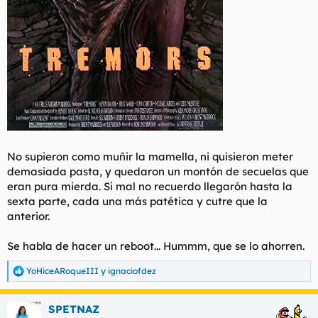
No supieron como muñir la mamella, ni quisieron meter
demasiada pasta, y quedaron un montón de secuelas que
eran pura mierda. Si mal no recuerdo llegarón hasta la
sexta parte, cada una más patética y cutre que la
anterior.
Se habla de hacer un reboot... Hummm, que se lo ahorren.
YoHiceARoqueIII
y
ignaciofdez
R
e
a
SPETNAZ
c