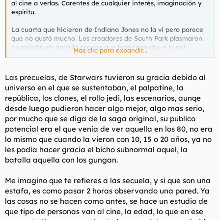
al cine a verlas. Carentes de cualquier interés, imaginación y
espíritu.
La cuarta que hicieron de Indiana Jones no la vi pero parece
que no gustó mucho. Los creadores de South Park plasmaron
su opinión en aquella escena que homenajeaba a la peli
Haz clic para expandir...
Deliverance. Ya sabeis cuál. Y si no lo sabéis, cuando pueda la
pongo por aquí, que ahora ando con el móvil y es un incordio.
Las precuelas, de Starwars tuvieron su gracia debido al
universo en el que se sustentaban, el palpatine, la
república, los clones, el rollo jedi, las escenarios, aunqe
desde luego pudieron hacer algo mejor, algo mas serio,
por mucho que se diga de la saga original, su publico
potencial era el que venía de ver aquella en los 80, no era
lo mismo que cuando la vieron con 10, 15 o 20 años, ya no
les podía hacer gracia el bicho subnormal aquel, la
batalla aquella con los gungan.
Me imagino que te refieres a las secuela, y si que son una
estafa, es como pasar 2 horas observando una pared. Ya
las cosas no se hacen como antes, se hace un estudio de
que tipo de personas van al cine, la edad, lo que en ese