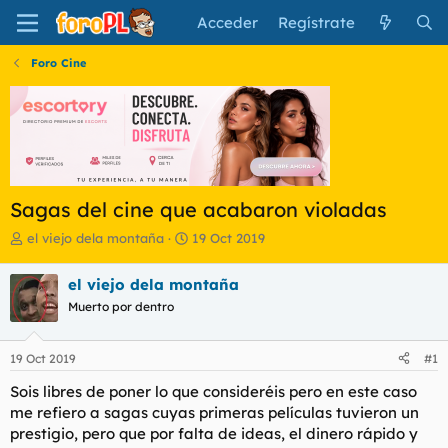
Acceder
Regístrate
Foro Cine
Sagas del cine que acabaron violadas
I
F
el viejo dela montaña
19 Oct 2019
n
e
i
c
el viejo dela montaña
c
h
Muerto por dentro
i
a
a
d
d
e
19 Oct 2019
#1
o
i
r
n
Sois libres de poner lo que consideréis pero en este caso
d
i
me refiero a sagas cuyas primeras películas tuvieron un
e
c
prestigio, pero que por falta de ideas, el dinero rápido y
l
i