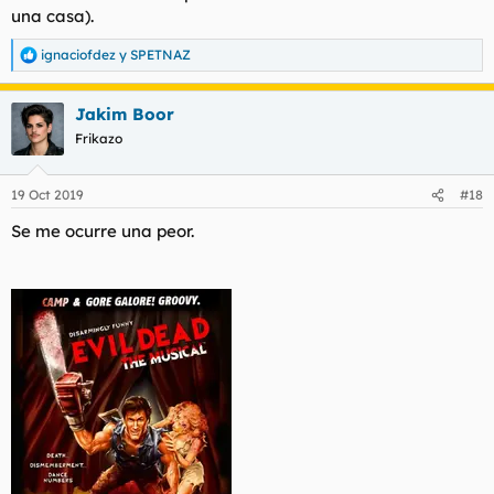
una casa).
ignaciofdez
y
SPETNAZ
R
e
a
Jakim Boor
c
c
Frikazo
i
o
n
19 Oct 2019
#18
e
s
Se me ocurre una peor.
: