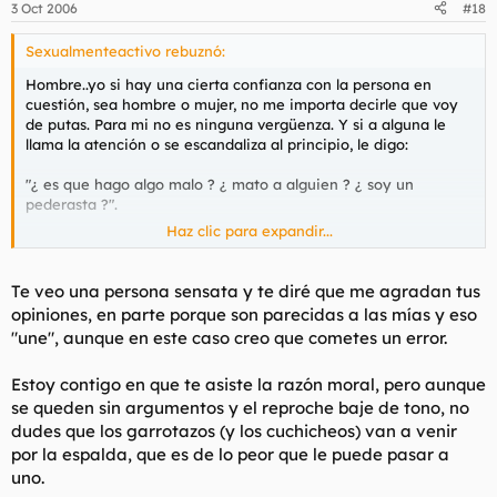
3 Oct 2006
#18
Sexualmenteactivo rebuznó:
Hombre..yo si hay una cierta confianza con la persona en
cuestión, sea hombre o mujer, no me importa decirle que voy
de putas. Para mi no es ninguna vergüenza. Y si a alguna le
llama la atención o se escandaliza al principio, le digo:
"¿ es que hago algo malo ? ¿ mato a alguien ? ¿ soy un
pederasta ?".
Haz clic para expandir...
Claro, la respuesta es no. Entonces, queda claro que si lo que
hago lo hago voluntariamente, con personas que también lo
hacen voluntariamente....con personas encantadoras a las que
Te veo una persona sensata y te diré que me agradan tus
siempre trato lo mejor posible.. y que me consta que se
opiniones, en parte porque son parecidas a las mías y eso
encuentran a gusto conmigo. Entonces....¿ qué hay de malo en
"une", aunque en este caso creo que cometes un error.
ello ?
Estoy contigo en que te asiste la razón moral, pero aunque
Cuando pongo estos argumentos sobre la mesa, el "reproche"
baja..y tan solo te dan la recomendación habitual: "ve con
se queden sin argumentos y el reproche baje de tono, no
cuidado".
dudes que los garrotazos (y los cuchicheos) van a venir
por la espalda, que es de lo peor que le puede pasar a
uno.