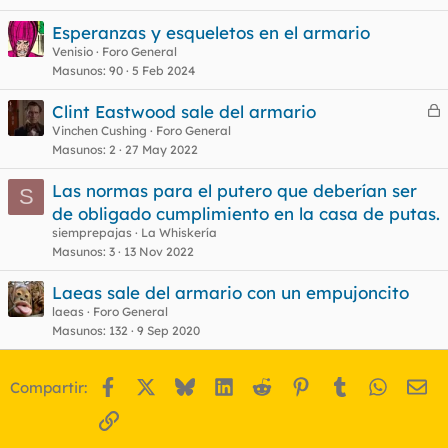
Esperanzas y esqueletos en el armario
Venisio
Foro General
o
Masunos
90
5 Feb 2024
Clint Eastwood sale del armario
e
Vinchen Cushing
Foro General
Masunos
2
27 May 2022
r
r
Las normas para el putero que deberían ser
S
de obligado cumplimiento en la casa de putas.
siemprepajas
La Whiskería
o
Masunos
3
13 Nov 2022
Laeas sale del armario con un empujoncito
laeas
Foro General
Masunos
132
9 Sep 2020
Facebook
X
Bluesky
LinkedIn
Reddit
Pinterest
Tumblr
WhatsA
Em
Compartir:
Enlace