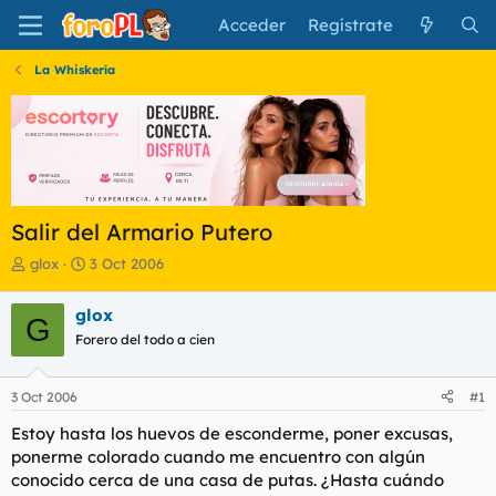
Acceder
Regístrate
La Whiskería
Salir del Armario Putero
I
F
glox
3 Oct 2006
n
e
i
c
glox
G
c
h
Forero del todo a cien
i
a
a
d
d
e
3 Oct 2006
#1
o
i
r
n
Estoy hasta los huevos de esconderme, poner excusas,
d
i
ponerme colorado cuando me encuentro con algún
e
c
conocido cerca de una casa de putas. ¿Hasta cuándo
l
i