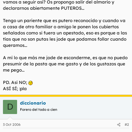
vamos a seguir así? Os propongo salir del almario y
t
o
e
declararnos abiertamente PUTEROS...
m
a
Tengo un pariente que es putero reconocido y cuando va
a casa de otro familiar o amigo le ponen los cubiertos
señalados como si fuera un apestado, eso es porque a las
tías que no son putas les jode que podamos follar cuando
queramos...
A mí lo que más me jode de esconderme, es que no puedo
presumir de la pasta que me gasto y de los gustazos que
me pego...
PD. Así NO;
ASÍ SÍ; :pla
diccionario
D
Forero del todo a cien
3 Oct 2006
#2