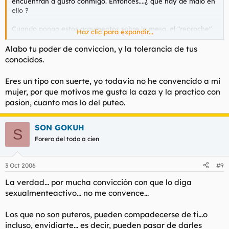
encuentran a gusto conmigo. Entonces....¿ qué hay de malo en
ello ?
Cuando pongo estos argumentos sobre la mesa, el "reproche"
Haz clic para expandir...
baja..y tan solo te dan la recomendación habitual: "ve con
cuidado".
Alabo tu poder de conviccion, y la tolerancia de tus
conocidos.
Eres un tipo con suerte, yo todavia no he convencido a mi
mujer, por que motivos me gusta la caza y la practico con
pasion, cuanto mas lo del puteo.
SON GOKUH
S
Forero del todo a cien
3 Oct 2006
#9
La verdad... por mucha convicción con que lo diga
sexualmenteactivo... no me convence...
Los que no son puteros, pueden compadecerse de ti...o
incluso, envidiarte... es decir, pueden pasar de darles