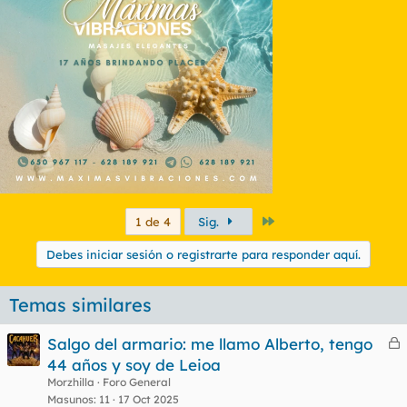
Último
1 de 4
Sig.
Debes iniciar sesión o registrarte para responder aquí.
Temas similares
Salgo del armario: me llamo Alberto, tengo
e
44 años y soy de Leioa
r
Morzhilla
Foro General
r
Masunos
11
17 Oct 2025