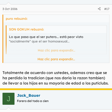
3 Oct 2006
#17
puro rebuznó:
SON GOKUH rebuznó:
Lo que pasa que el ser putero... está peor visto
"socialmente" que el ser homosexual...
¿no creeis?
Haz clic para expandir...
Haz clic para expandir...
Se que lo que voy a decir no es políticamente correcto, pero es
como lo siento y espero que nadie se moleste.
Totalmente de acuerdo con ustedes, ademas creo que se
Yo prefiere antes un hijo putero a uno homosexual.
ha perdido la tradicion (que nos daria la razon tambien)
de llevar a los hijos en su mayoria de edad a los puticlubs.
El putero al menos podrá darme nietos.
Demasiados, si no se anda con cuidado.
Jack_Bauer
J
Forero del todo a cien