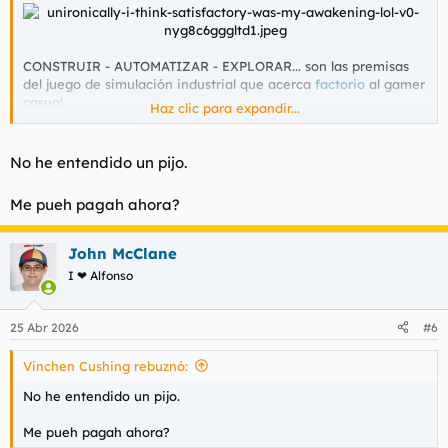
CONSTRUIR - AUTOMATIZAR - EXPLORAR... son las premisas
del juego de simulación industrial que acerca
factorio
al gamer
casual.
Haz clic para expandir...
Satisfactory
es un juego de construcción de fábricas en
primera persona,de mundo abierto y con toques de
exploración -y combate-. El jueguito de la maquinita consiste
No he entendido un pijo.
en lanzar aros y explorar un planeta alienígena, explotar sus
recursos (hierro, cobre, caliza, carbón...), crear fábricas
Me pueh pagah ahora?
pequeñas, medianas, grandes, enormes, masivas, colosales...
unirlo todo con kilómetros de cintas transportadoras y, como
guinda del pastel, consiste en hacer todo eso de manera en la
John McClane
que la eficacia y la eficiencia se den besos y abrazos y se
I ❤ Alfonso
quieran muchísimo. Se amen.
Le he echado treinta horas en ratitos de dos u ocho. El juego,
25 Abr 2026
#6
consciente de su adicción, te avisa cada dos horas para que te
de el aire. Lo que me ha llevado a leerme también 4 o 5
hilo
s
Vinchen Cushing rebuznó:
en reddit sobre el trastorno de déficit de atención y el
obsesivo compulsivo y su relación con este tipo videojuegos.
No he entendido un pijo.
Me pueh pagah ahora?
interior de una fábrica random, usuario de reddit