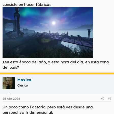
consiste en hacer fábricas
De toda la vida de dios los frikis con autismo hemos estado en
los videojuegos horas y horas siguiendo una exclamación y
una interrogación amarillas por vastos mapas. Al final se puede
entender como una lista de tareas infinitas, mucho tiempo
libre y poquísimas ganas de interactuar con el resto de seres
humanos.
Para ver este contenido, necesitaremos su consentimiento
para configurar cookies de terceros.
Para obtener información más detallada, consulte nuestra
página de cookies
.
¿en esta época del año, a esta hora del día, en esta zona
Aceptar cookies de terceros
del país?
Moxica
Clásico
Abrid hilos. Creo que todo el mundo que tenga una maquinita
o un mínimo interés por los videojuegos debería probar
Satisfactory. Tiene una dificultad exponencial pero el comienzo
25 Abr 2026
#7
es muy cordial. Con mando es una mierda pero en consolas
también está. Pongo unas capturas de mi partida de veinte
Un poco como Factorio, pero está vez desde una
horitas; reinicié para "empezar" mejor y la verdad es que se
perspectiva tridimensional.