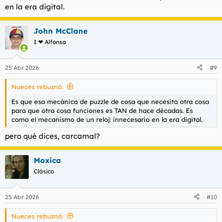
Ver el archivos adjunto 217844
en la era digital.
Esta, p. eje., se come 15 barras de hierro por minuto y caga 60
tornillos por minuto. Al final, consiste en sacar el mínimo
común múltipo de las máquinas, ajustar el terreno, y que las
John McClane
gallinas que salen sean las que entran. Cuando tienes una
I ❤ Alfonso
máquina que hace 4 productos, fetén, cuando avanzas y la
dificultad sube, una
máquina
da una pieza y pide otras dos
que vienen de otra
productora
diferente. Todo esto mientras
25 Abr 2026
#9
mantienes la energía y el orden.
Este productor de arriba está overclockeado para producir un
Nueces rebuznó:
poquito más, de serie, al 100%, da 40 tornillos por minuto y
consume 4MW. Al 150% consume 6.8MW.
Es que esa mecánica de puzzle de cosa que necesita otra cosa
para que otra cosa funciones es TAN de hace décadas. Es
Ver el archivos adjunto 217845
como el mecanismo de un reloj: innecesario en la era digital.
esto es lo que he explorado en dos paseos largos (modo
pero qué dices, carcamal?
pacífico)
Por último la exploración está cojonuda. No contaré más
Moxica
porque encierra muchas sorpresas. El mapa es enorme puesto
que el juego quiere que hagas las cosas a lo jodidamente
Clásico
grande. Quiere que construyas y destruyas con libertad con la
misma filosofía de minecraft; verticalidad, horizontalidad y
25 Abr 2026
#10
creatividad. Juego para adultos retrasaos con autismo ¡es
perfecto para vosotros! Corre y pruébalo, maricón, correeee
coooooOOOOOORRREEEEEE!!
Nueces rebuznó: