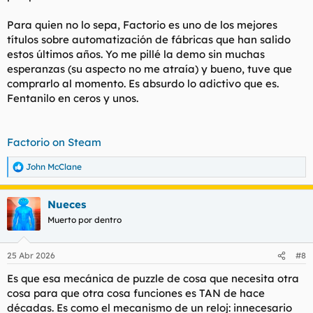
agradece hacer el tutorial dos veces para enterarte bien de las
mecánicas.
Para quien no lo sepa, Factorio es uno de los mejores
títulos sobre automatización de fábricas que han salido
Ver el archivos adjunto 217843
así lucen las primeras 20 horas para hacer el primer objeto
estos últimos años. Yo me pillé la demo sin muchas
especial y alguna pieza suelta. ni un tier 1
esperanzas (su aspecto no me atraía) y bueno, tuve que
(las torres altas se utilizan para tener más visibilidad y
comprarlo al momento. Es absurdo lo adictivo que es.
comodidad a la hora de construir)
Fentanilo en ceros y unos.
He ido con la calma, eso sí, pegando saltos por todo el mapa.
Vemos unas cuantas cintas, unos cuantos productores, un par
de pares de hornos, algún triturador y 4 grandes taladros. Todo
Factorio on Steam
de nivel 1 y una cinta de nivel 2. Lo que veis a la izquierda es
el
ascensor espacial
por el que mandas piezas especiales para
John McClane
R
la tierra y así salvar a la humanidad y a todos los perritos y
e
gatitos de la tierra. Ese ascensor es tu jefe o PATRÓN como
a
acostumbráis los tiesos. FICSIT Inc. es la empresa que te pide
Nueces
c
continuamente piezas y que completes hitos. Esta irónica
c
Muerto por dentro
i
parte, endulzada con una IA a lo Glados muy ácida, me ha
o
parecido exquisita pues el juego es muy serio y da gusto
n
escuchar gilipolleces con doble sentido y crítica al capitalismo
25 Abr 2026
#8
e
cada cierto tiempo. Gráficamente no está nada mal. La miga
s
Es que esa mecánica de puzzle de cosa que necesita otra
de satisfactory es que las máquinas piden una determinada
:
cantidad de comida y a cambio sueltan una determinada
cosa para que otra cosa funciones es TAN de hace
cantidad de kaka:
décadas. Es como el mecanismo de un reloj: innecesario