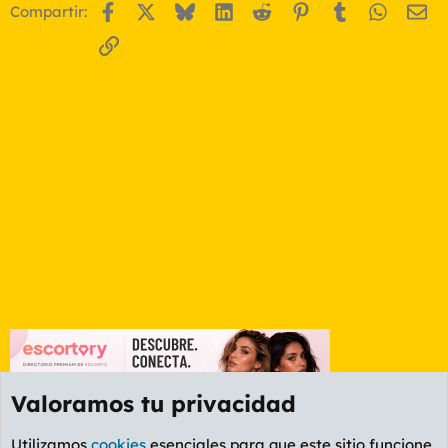
Facebook
X
Bluesky
LinkedIn
Reddit
Pinterest
Tumblr
WhatsA
Em
Compartir:
Enlace
Valoramos tu privacidad
Utilizamos
cookies
esenciales para que este sitio funcione,