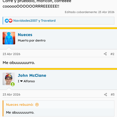
Corre y pruébalo, maricón, correeee
coooooOOOOOORRREEEEEE!!
Editado cobardemente:
23 Abr 2026
Navidades2007
y
Travelord
R
e
a
Nueces
c
c
Muerto por dentro
i
o
n
23 Abr 2026
#2
e
s
Me abuuuuuurro.
:
John McClane
I ❤ Alfonso
23 Abr 2026
#3
Nueces rebuznó:
Me abuuuuuurro.