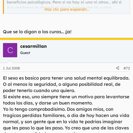
beneficios psicológicos. Pero si no hay ni uno ni otros... ahí sí
que perdemos la chaveta, o por lo menos uno se vuelve
Haz clic para expandir...
completamente insoportable.
De ahí la tan manida expresión "malfollá", tan usual cuando
alguien tiene más mala hostia de lo normal.
Que se lo digan a los curas... ¡ja!
Menos antidepresivos y más orgasmos.
cesarmillan
C
Guest
1 Jul 2008
#72
El sexo es basico para tener una salud mental equilibrada.
O al menos la seguridad, o alguna posibilidad real, de
poder tenerlo cuando uno quiera.
Si existe eso, uno siempre tiene un motivo para levantarse
todos los dias, y darse un buen momento.
Yo lo tengo comprobadisimo. Dos amigos mios, con
tragicas perdidas familiares, a dia de hoy hacen una vida
normal, y son gente que en la vida te podrias imaginar
que les paso lo que les paso. Yo creo que una de las claves