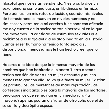
filosofal que nos están vendiendo. Y esto os lo dice un
l
i
sexonoimano como una casa, un libidinoso enfermizo.
t
o
e
Pero aún asi, en mis ratos de lucidez, cuando mis niveles
m
de testosterona se mueven en niveles humanos y no
a
simiescos y permiten a mi cerebro funcionar con eficacia,
me doy cuenta de la sociedad tan hipersexual en la que
nos movemos. La cantidad de estímulos sexuales que
recibimos a lo largo del dia es algo inédito en la Historia.
Jamás el ser humano ha tenido tanto sexo a su
disposición...al menos jamas le han hecho creer que lo
tiene.
Haceros a la idea de que la inmensa mayoría de los
hombres que han habitado el planeta Tierra apenas
tenian ocasión de ver a una mujer desnuda y mucho
menos refolgar con ella, salvo que fuera su mujer. Existian
los prostíbulos, las meretrices de mala reputación, las
cortesanas inalcanzables para la mayoria de los mortales,
pero aquellos que se movían en un medio rural(la
mayoria) apenas podían disfrutar de otro coño que el de
su santa y decrépita esposa.