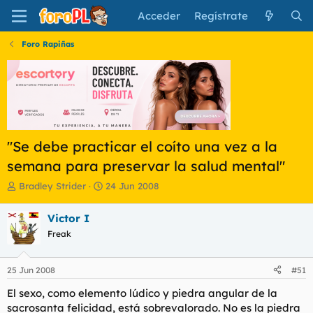
Acceder
Regístrate
Foro Rapiñas
"Se debe practicar el coíto una vez a la
semana para preservar la salud mental"
I
F
Bradley Strider
24 Jun 2008
n
e
i
c
Victor I
c
h
Freak
i
a
a
d
d
e
25 Jun 2008
#51
o
i
r
n
El sexo, como elemento lúdico y piedra angular de la
d
i
sacrosanta felicidad, está sobrevalorado. No es la piedra
e
c