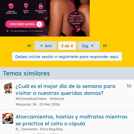
Primero
Último
Ant.
3 de 4
Sig.
Debes iniciar sesión o registrarte para responder aquí.
Temas similares
E
¿Cuál es el mejor día de la semana para
n
visitar a nuestras queridas damas?
c
AficionadoaTodas
Valencia
u
Masunos
34
15 Mar 2026
e
Ahorcamientos, hostias y maltratos mientras
s
se practica el coito o cópula
t
El_Tormento
Foro Rapiñas