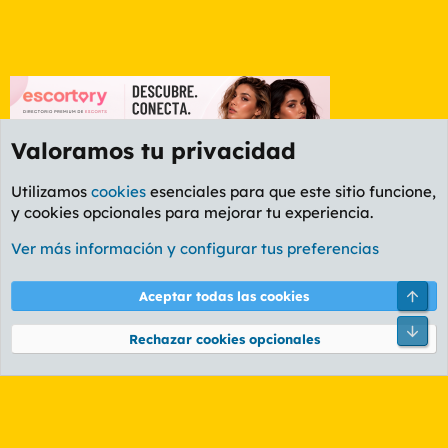
Valoramos tu privacidad
Utilizamos
cookies
esenciales para que este sitio funcione,
y cookies opcionales para mejorar tu experiencia.
Foro Rapiñas
Ver más información y configurar tus preferencias
Cookies
PL OLDSTYLE AMARILLO
Cambiar fuente
Español (ES)
Arri
Aceptar todas las cookies
Contáctanos
Términos y reglas
Política de privacidad
Ayuda
R
Pie
S
Rechazar cookies opcionales
S
®
Community platform by XenForo
© 2010-2026 XenForo Ltd.