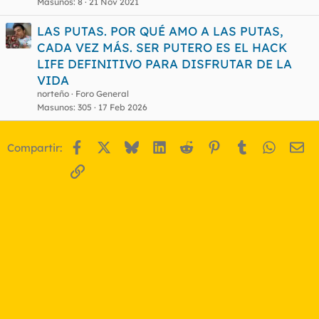
Masunos
8
21 Nov 2021
LAS PUTAS. POR QUÉ AMO A LAS PUTAS,
CADA VEZ MÁS. SER PUTERO ES EL HACK
LIFE DEFINITIVO PARA DISFRUTAR DE LA
VIDA
norteño
Foro General
Masunos
305
17 Feb 2026
Facebook
X
Bluesky
LinkedIn
Reddit
Pinterest
Tumblr
WhatsA
Em
Compartir:
Enlace