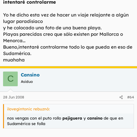
intentaré controlarme
Yo he dicho esta vez de hacer un viaje relajante a algún
lugar paradisíaco
y he colocado una foto de una buena playa.
Playas parecidas creo que sólo existen por Mallorca o
Menorca...
Bueno,intentaré controlarme todo lo que pueda en eso de
Sudamérica.
muahaha
Cansino
C
Asiduo
28 Jun 2008
#64
ilovegintonic rebuznó:
nos vengas con el puto rollo
pejiguera
y
cansino
de que en
Sudamérica se folla