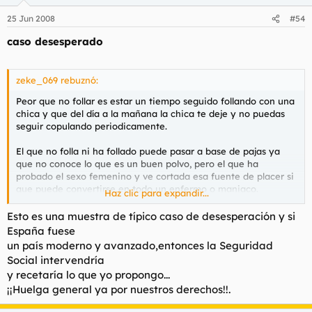
25 Jun 2008
#54
caso desesperado
zeke_069 rebuznó:
Peor que no follar es estar un tiempo seguido follando con una
chica y que del día a la mañana la chica te deje y no puedas
seguir copulando periodicamente.
El que no folla ni ha follado puede pasar a base de pajas ya
que no conoce lo que es un buen polvo, pero el que ha
probado el sexo femenino y ve cortada esa fuente de placer si
que puede convertirse en todo un enfermo o maniaco.
Haz clic para expandir...
Yo me encuentro en esa situación, hace un mes lo dejé con mi
Esto es una muestra de típico caso de desesperación y si
compañera de copula y desde entonces me he folado a todos
España fuese
los peluches de la habitación incluyendo las mamparas de los
un país moderno y avanzado,entonces la Seguridad
baños.
Social intervendría
y recetaría lo que yo propongo...
Una mala época amigos...
¡¡Huelga general ya por nuestros derechos!!.