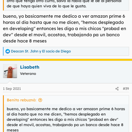
otro que tenga otro curro, salvo la rabia que le dé al personal
de que haya quien viva de lo que le gusta.
bueno, yo basicamente me dedico a ver amazon prime 6
horas al dia hasta que no me dicen, "hemos desplegado
en developing" entonces les digo a mis chicos "probad en
dev" desde el movil, acostao, trabajando pa un banco
desde hace 8 meses
Deacon St. John
y
El socio de Diego
R
e
a
Lisabeth
c
c
Veterano
i
o
n
1 Sep 2021
#39
e
s
Benito rebuznó:
:
bueno, yo basicamente me dedico a ver amazon prime 6 horas
al dia hasta que no me dicen, "hemos desplegado en
developing" entonces les digo a mis chicos "probad en dev"
desde el movil, acostao, trabajando pa un banco desde hace 8
meses