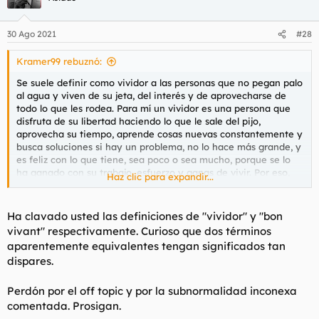
30 Ago 2021
#28
Kramer99 rebuznó:
Se suele definir como vividor a las personas que no pegan palo
al agua y viven de su jeta, del interés y de aprovecharse de
todo lo que les rodea. Para mí un vividor es una persona que
disfruta de su libertad haciendo lo que le sale del pijo,
aprovecha su tiempo, aprende cosas nuevas constantemente y
busca soluciones si hay un problema, no lo hace más grande, y
es feliz con lo que tiene, sea poco o sea mucho, porque se lo
ha ganado con su trabajo, esfuerzo y ganas de vivir. Por eso,
Haz clic para expandir...
viva la vida y vivan los vividores.
Ha clavado usted las definiciones de "vividor" y "
bon
vivant
" respectivamente. Curioso que dos términos
aparentemente equivalentes tengan significados tan
dispares.
Perdón por el off topic y por la subnormalidad inconexa
comentada. Prosigan.