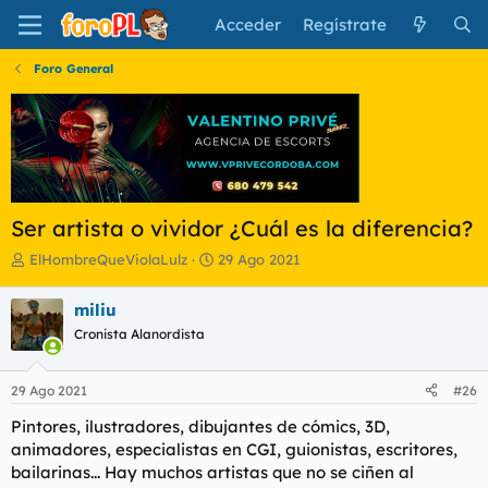
Acceder
Regístrate
Foro General
Ser artista o vividor ¿Cuál es la diferencia?
I
F
ElHombreQueViolaLulz
29 Ago 2021
n
e
i
c
miliu
c
h
Cronista Alanordista
i
a
a
d
d
e
29 Ago 2021
#26
o
i
r
n
Pintores, ilustradores, dibujantes de cómics, 3D,
d
i
animadores, especialistas en CGI, guionistas, escritores,
e
c
bailarinas... Hay muchos artistas que no se ciñen al
l
i