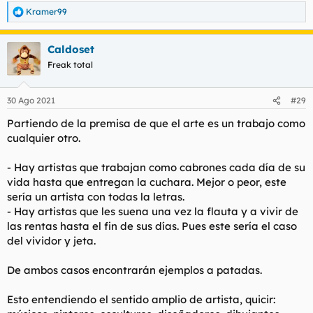
Kramer99
R
e
a
Caldoset
c
c
Freak total
i
o
n
30 Ago 2021
#29
e
s
Partiendo de la premisa de que el arte es un trabajo como
:
cualquier otro.
- Hay artistas que trabajan como cabrones cada día de su
vida hasta que entregan la cuchara. Mejor o peor, este
sería un artista con todas la letras.
- Hay artistas que les suena una vez la flauta y a vivir de
las rentas hasta el fin de sus días. Pues este sería el caso
del vividor y jeta.
De ambos casos encontrarán ejemplos a patadas.
Esto entendiendo el sentido amplio de artista, quicir: