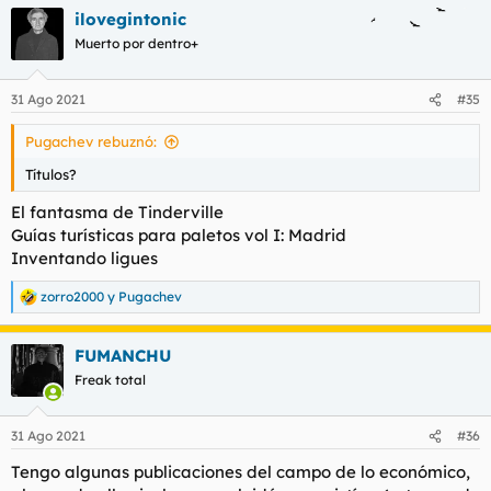
ilovegintonic
Muerto por dentro+
31 Ago 2021
#35
Pugachev rebuznó:
Títulos?
El fantasma de Tinderville
Guías turísticas para paletos vol I: Madrid
Inventando ligues
zorro2000
y
Pugachev
R
e
a
FUMANCHU
c
c
Freak total
i
o
n
31 Ago 2021
#36
e
s
Tengo algunas publicaciones del campo de lo económico,
: