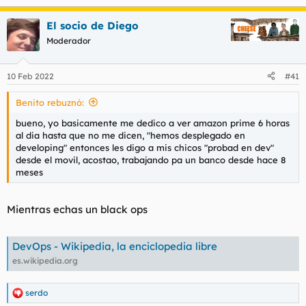
e
a
El socio de Diego
c
c
Moderador
i
o
n
10 Feb 2022
#41
e
s
Benito rebuznó:
:
bueno, yo basicamente me dedico a ver amazon prime 6 horas
al dia hasta que no me dicen, "hemos desplegado en
developing" entonces les digo a mis chicos "probad en dev"
desde el movil, acostao, trabajando pa un banco desde hace 8
meses
Mientras echas un black ops
DevOps - Wikipedia, la enciclopedia libre
es.wikipedia.org
serdo
R