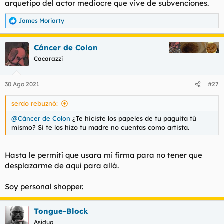
arquetipo del actor mediocre que vive de subvenciones.
t
o
e
m
James Moriarty
R
a
e
a
Cáncer de Colon
c
c
Cacarazzi
i
o
n
30 Ago 2021
#27
e
s
serdo rebuznó:
:
@Cáncer de Colon
¿Te hiciste los papeles de tu paguita tú
mismo? Si te los hizo tu madre no cuentas como artista.
Hasta le permití que usara mi firma para no tener que
desplazarme de aquí para allá.
Soy personal shopper.
Tongue-Block
Asiduo