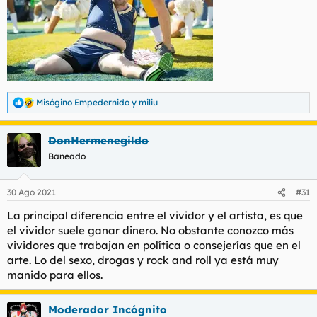
Misógino Empedernido
y
miliu
R
e
a
DonHermenegildo
c
c
Baneado
i
o
n
30 Ago 2021
#31
e
s
La principal diferencia entre el vividor y el artista, es que
:
el vividor suele ganar dinero. No obstante conozco más
vividores que trabajan en política o consejerías que en el
arte. Lo del sexo, drogas y rock and roll ya está muy
manido para ellos.
Moderador Incógnito