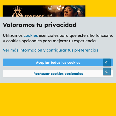
Valoramos tu privacidad
Utilizamos
cookies
esenciales para que este sitio funcione,
y cookies opcionales para mejorar tu experiencia.
Foro General
Ver más información y configurar tus preferencias
Cookies
PL OLDSTYLE AMARILLO
Cambiar fuente
Español (ES)
Arri
Aceptar todas las cookies
Contáctanos
Términos y reglas
Política de privacidad
Ayuda
R
Pie
S
Rechazar cookies opcionales
S
®
Community platform by XenForo
© 2010-2026 XenForo Ltd.