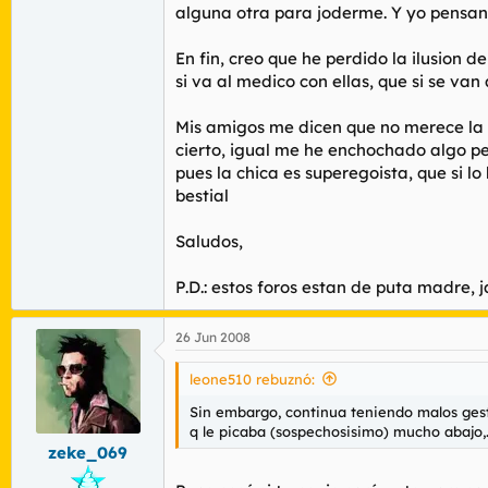
alguna otra para joderme. Y yo pensando 
En fin, creo que he perdido la ilusion
si va al medico con ellas, que si se van 
Mis amigos me dicen que no merece la p
cierto, igual me he enchochado algo pe
pues la chica es superegoista, que si l
bestial
Saludos,
P.D.: estos foros estan de puta madre, j
26 Jun 2008
leone510 rebuznó:
Sin embargo, continua teniendo malos gesto
q le picaba (sospechosisimo) mucho abajo,.
zeke_069