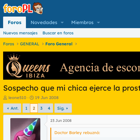
Foros
Novedades
Miembros
Nuevos mensajes
Buscar en foros
Foros
GENERAL
Foro General
Sospecho que mi chica ejerce la pros
I
F
leone510
19 Jun 2008
n
e
Ant.
1
2
3
4
Sig.
i
c
c
h
i
a
23 Jun 2008
a
d
d
e
Doctor Barley rebuznó:
o
i