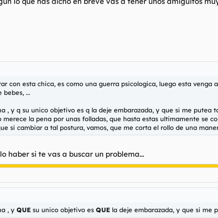
egún lo que has dicho en breve vas a tener unos amiguitos mu
estar con esta chica, es como una guerra psicologica, luego esta veng
 bebes, ...
 , y q su unico objetivo es q la deje embarazada, y que si me putea t
merece la pena por unas folladas, que hasta estas ultimamente se convi
ue si cambiar a tal postura, vamos, que me corta el rollo de una maner
lo haber si te vas a buscar un problema...
a , y
QUE
su unico objetivo es
QUE
la deje embarazada, y que si me p