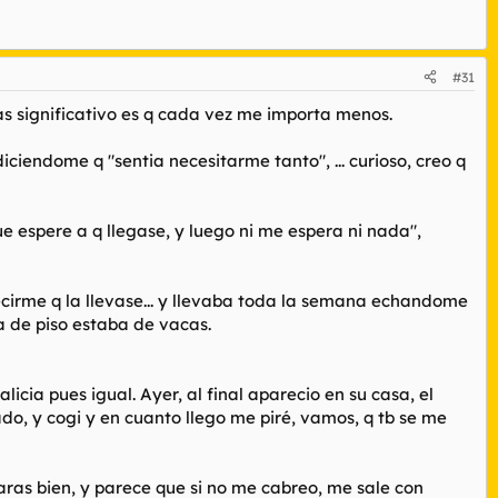
#31
as significativo es q cada vez me importa menos.
endome q "sentia necesitarme tanto", ... curioso, creo q
 espere a q llegase, y luego ni me espera ni nada",
ecirme q la llevase... y llevaba toda la semana echandome
 de piso estaba de vacas.
icia pues igual. Ayer, al final aparecio en su casa, el
o, y cogi y en cuanto llego me piré, vamos, q tb se me
saras bien, y parece que si no me cabreo, me sale con