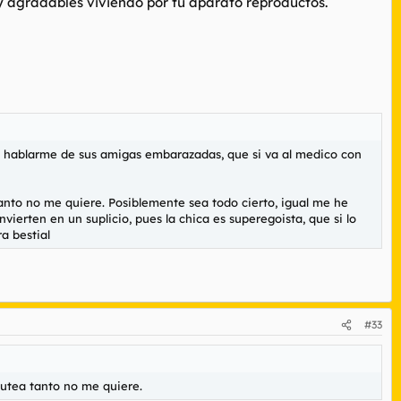
y agradables viviendo por tu aparato reproductos.
a a hablarme de sus amigas embarazadas, que si va al medico con
anto no me quiere. Posiblemente sea todo cierto, igual me he
erten en un suplicio, pues la chica es superegoista, que si lo
a bestial
#33
utea tanto no me quiere.