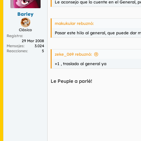
Le aconsejo que lo cuente en el General, p
r
n
d
i
Barley
e
c
l
i
makukular rebuznó:
t
o
Clásico
e
Pasar este hilo al general, que puede dar
Registro
m
29 Mar 2008
a
Mensajes
3.024
Reacciones
5
zeke_069 rebuznó:
+1 , traslado al general ya
Le Peuple a parlé!