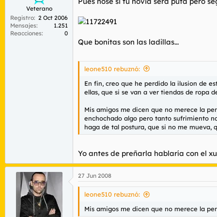
Pues nosé si tu novia será puta pero s
Veterano
Registro
2 Oct 2006
Mensajes
1.251
Reacciones
0
Que bonitas son las ladillas...
leone510 rebuznó:
En fin, creo que he perdido la ilusion de 
ellas, que si se van a ver tiendas de ropa de
Mis amigos me dicen que no merece la pena
enchochado algo pero tanto sufrimiento no 
haga de tal postura, que si no me mueva, q
Yo antes de preñarla hablaría con el xu
27 Jun 2008
leone510 rebuznó:
Mis amigos me dicen que no merece la pen