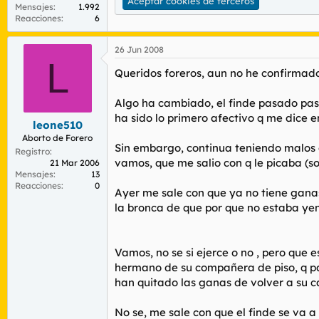
Aceptar cookies de terceros
Mensajes
1.992
Reacciones
6
26 Jun 2008
L
Queridos foreros, aun no he confirmado
Algo ha cambiado, el finde pasado pase
ha sido lo primero afectivo q me dice e
leone510
Aborto de Forero
Sin embargo, continua teniendo malos g
Registro
vamos, que me salio con q le picaba (s
21 Mar 2006
Mensajes
13
Reacciones
0
Ayer me sale con que ya no tiene ganas
la bronca de que por que no estaba ye
Vamos, no se si ejerce o no , pero que e
hermano de su compañera de piso, q par
han quitado las ganas de volver a su c
No se, me sale con que el finde se va a