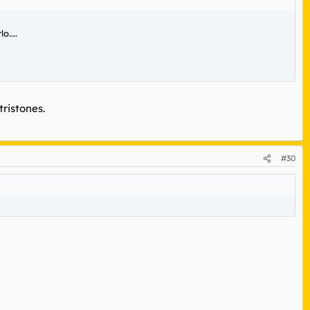
o....
ristones.
#30