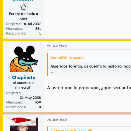
Forero del todo a
cien
Registro
8 Jul 2007
Mensajes
341
Reacciones
1
25 Jun 2008
leone510 rebuznó:
Queridos foreros, os cuento la historia: h
...
Chapinete
el pocero del
A usted qué le preocupa, ¿que sea puta
minecraft
Registro
21 May 2008
Mensajes
459
Reacciones
0
26 Jun 2008
Bettersea rebuznó: