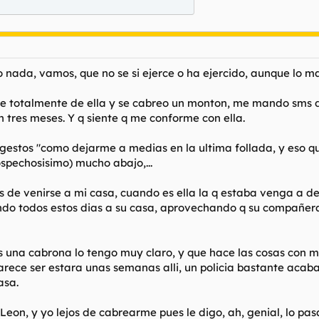
 nada, vamos, que no se si ejerce o ha ejercido, aunque lo m
 totalmente de ella y se cabreo un monton, me mando sms dici
n tres meses. Y q siente q me conforme con ella.
estos "como dejarme a medias en la ultima follada, y eso que
ospechosisimo) mucho abajo,...
 de venirse a mi casa, cuando es ella la q estaba venga a d
ndo todos estos dias a su casa, aprovechando q su compañera
s una cabrona lo tengo muy claro, y que hace las cosas con mal
ece ser estara unas semanas alli, un policia bastante acabad
asa.
 Leon, y yo lejos de cabrearme pues le digo, ah, genial, lo pa