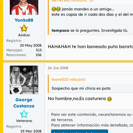
jamás mandes a un amigo...
éste es capaz de ir cada dos días y el del m
Yonks88
tampoco
se lo preguntes. Investígala tú.
Asiduo
Registro
20 May 2008
HAHAHAH te han baneado puta barata, ya
Mensajes
513
Reacciones
106
26 Jun 2008
leone510 rebuznó:
Sospecho que mi chica es puta
No hombre,no.Es costurera
George
Costanza
Para ver este contenido, necesitaremos su
de terceros.
Veterano
Para obtener información más detallada, c
Registro
25 Mar 2008