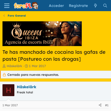
Acceder
Regístrate
Foro General
Te has manchado de cocaina las gafas de
pasta [Postureo con las drogas]
I
F
Häskelärk
1 Mar 2017
n
e
Cerrado para nuevas respuestas.
i
c
c
h
i
a
Häskelärk
a
d
H
d
Freak total
e
o
i
r
n
1 Mar 2017
#1
d
i
e
c