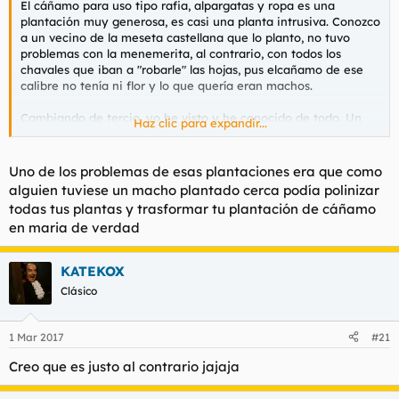
El cáñamo para uso tipo rafia, alpargatas y ropa es una
plantación muy generosa, es casi una planta intrusiva. Conozco
a un vecino de la meseta castellana que lo planto, no tuvo
problemas con la menemerita, al contrario, con todos los
chavales que iban a "robarle" las hojas, pus elcañamo de ese
calibre no tenía ni flor y lo que quería eran machos.
Cambiando de tercio, yo he visto y he conocido de todo. Un
Haz clic para expandir...
amijo imaginario que le ha dado toda la vida a la coqueta, hijo
de guardia civil y buen nivel de vida estudió conmigo y tengo
buena amistad. le va ahora mismo fenómeno, ingeniero
Uno de los problemas de esas plantaciones era que como
industrial, un trabajo de 10, cobra un pastón y todo le va
alguien tuviese un macho plantado cerca podía polinizar
rodado. Al contrario tengo un amijo imaginario que le daba al
todas tus plantas y trasformar tu plantación de cáñamo
speed, ahora es un despojo, no puede mantener una
en maria de verdad
conversación más de 5 minutos de forma coherente. Se nota el
clasismo de las drogas en los diferentes estratos...
KATEKOX
Clásico
1 Mar 2017
#21
Creo que es justo al contrario jajaja