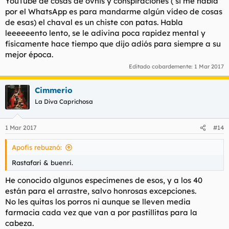
YouTube de cosas de ovnis y conspiraciones ( si me habla
por el WhatsApp es para mandarme algún vídeo de cosas
de esas) el chaval es un chiste con patas. Habla
leeeeeento lento, se le adivina poca rapidez mental y
físicamente hace tiempo que dijo adiós para siempre a su
mejor época.
Editado cobardemente:
1 Mar 2017
Cimmerio
La Diva Caprichosa
1 Mar 2017
#14
Apofis rebuznó:
Rastafari & buenri.
He conocido algunos especímenes de esos, y a los 40
están para el arrastre, salvo honrosas excepciones.
No les quitas los porros ni aunque se lleven media
farmacia cada vez que van a por pastillitas para la
cabeza.