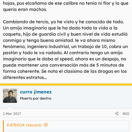
hojas, pus elcañamo de ese calibre no tenía ni flor y lo que
Nos contó el caso de un gallego que teniendolo todo el regla
avisó a la guardia civil de lo que iba a poner, mostrandoles
quería eran machos.
toda la documentación. Pues nada, de como tenian un metro
las plantas se le presentó alli la benemerita a lo grande, lo
Cambiando de tercio, yo he visto y he conocido de todo.
detuvieron, le hicieron mierda media cosecha y fue noticia en
Un amijo imaginario que le ha dado toda la vida a la
los periodicos una semana. No se si llego a pasar a disposicion
coqueta, hijo de guardia civil y buen nivel de vida estudió
judicial.
conmigo y tengo buena amistad. le va ahora mismo
Nos vino a decir que los de verde estan siempre jodiendo, por
fenómeno, ingeniero industrial, un trabajo de 10, cobra un
falta de informacion ya que muchos no saben que ese cultivo
pastón y todo le va rodado. Al contrario tengo un amijo
es legal o por hacer meritos.
imaginario que le daba al speed, ahora es un despojo, no
puede mantener una conversación más de 5 minutos de
El caso es que da bastante dinero ese cultivo
forma coherente. Se nota el clasismo de las drogas en los
diferentes estratos...
curro jimenez
Muerto por dentro
1 Mar 2017
#20
KATEKOX rebuznó: