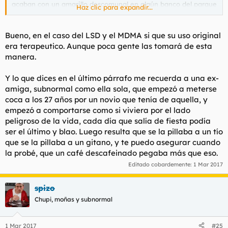
acaban con un amarillo descomunal en algún banco del parque
Haz clic para expandir...
lloriqueando a su amigo para que le meta un donuts en la
boca.
Bueno, en el caso del LSD y el MDMA si que su uso original
Hablemos pues de todas esas medio personas que han tomado
era terapeutico. Aunque poca gente las tomará de esta
las drogas como un divertimento gracioso, que se creen que
manera.
fumar despues de una cena es como jugar al scrabble hace
veinte años, esnifando escayola mezclada con aspirina como si
Y lo que dices en el último párrafo me recuerda a una ex-
fuese cocaina pura o quien lo está poniendo al nivel del palo
selfie o todas esas modas de mierda de internet y necesitan
amiga, subnormal como ella sola, que empezó a meterse
de enseñarte el cogollo en una caja de tabaco entre risas
coca a los 27 años por un novio que tenía de aquella, y
nerviosas para poder justificar su existencia.
empezó a comportarse como si viviera por el lado
peligroso de la vida, cada día que salía de fiesta podía
ser el último y blao. Luego resulta que se la pillaba a un tío
que se la pillaba a un gitano, y te puedo asegurar cuando
la probé, que un café descafeinado pegaba más que eso.
Editado cobardemente:
1 Mar 2017
spizo
Chupi, moñas y subnormal
1 Mar 2017
#25