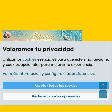
Valoramos tu privacidad
Utilizamos
cookies
esenciales para que este sitio funcione,
y cookies opcionales para mejorar tu experiencia.
Foro General
Ver más información y configurar tus preferencias
Cookies
PL OLDSTYLE AMARILLO
Cambiar fuente
Español (ES)
Arri
Aceptar todas las cookies
Contáctanos
Términos y reglas
Política de privacidad
Ayuda
R
Pie
S
Rechazar cookies opcionales
S
®
Community platform by XenForo
© 2010-2026 XenForo Ltd.