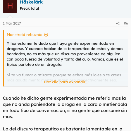
Häskelärk
H
Freak total
1 Mar 2017
#6
Monstroid rebuznó:
Y honestamente dudo que haya gente experimentada en
drogarse. Y cuando hablan de lo terapeutico de estas y demas
bondades, no es más que un discurso proveniente de alguien
con poca fuerza de voluntad y tonto del culo. Vamos, que es el
tipico parloteo de un drogata.
Si te va fumar o atizarte porque te echas más loles o te crees
más agudo mentalmente e ingenioso respectivamente sea,
Haz clic para expandir...
pero no me vengas con paridas.
Cuando he dicho gente experimentada me refería mas la
que no anda poniendote la droga en la cara o metiendola
en todo tipo de conversación, si no gente que consume sin
mas.
Lo del discuro terapeutico es bastante lamentable en la