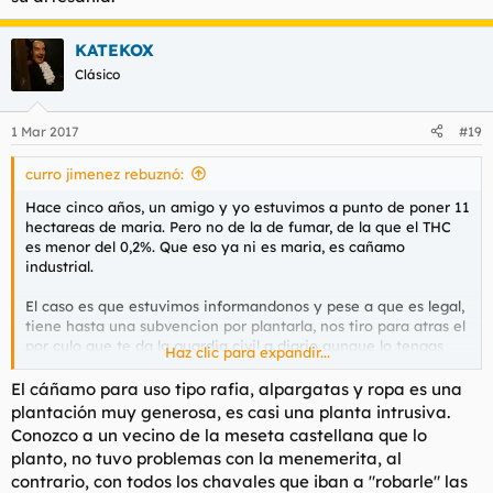
KATEKOX
Clásico
1 Mar 2017
#19
curro jimenez rebuznó:
Hace cinco años, un amigo y yo estuvimos a punto de poner 11
hectareas de maria. Pero no de la de fumar, de la que el THC
es menor del 0,2%. Que eso ya ni es maria, es cañamo
industrial.
El caso es que estuvimos informandonos y pese a que es legal,
tiene hasta una subvencion por plantarla, nos tiro para atras el
por culo que te da la guardia civil a diario aunque lo tengas
Haz clic para expandir...
todo en regla. Hablamos con el que lleva el tema en Granada y
nos contó la de veces que ha dormido en los cuarteles de
El cáñamo para uso tipo rafia, alpargatas y ropa es una
Granada, Malaga y Almeria. Cada vez que va con la furgoneta
plantación muy generosa, es casi una planta intrusiva.
llena a vender la cosecha y lo paran acaba detenido, da igual
Conozco a un vecino de la meseta castellana que lo
que lleve los papeles en regla. Al cuartel. Lo sueltan a la hora o
planto, no tuvo problemas con la menemerita, al
al dia siguiente, pero esta hasta los cojones.
contrario, con todos los chavales que iban a "robarle" las