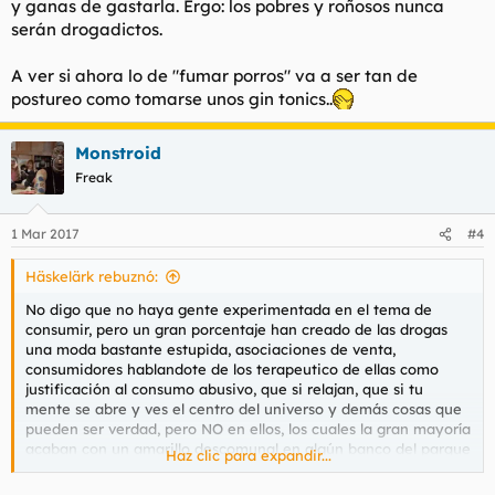
y ganas de gastarla. Ergo: los pobres y roñosos nunca
serán drogadictos.
A ver si ahora lo de "fumar porros" va a ser tan de
postureo como tomarse unos gin tonics..
Monstroid
Freak
1 Mar 2017
#4
Häskelärk rebuznó:
No digo que no haya gente experimentada en el tema de
consumir, pero un gran porcentaje han creado de las drogas
una moda bastante estupida, asociaciones de venta,
consumidores hablandote de los terapeutico de ellas como
justificación al consumo abusivo, que si relajan, que si tu
mente se abre y ves el centro del universo y demás cosas que
pueden ser verdad, pero NO en ellos, los cuales la gran mayoría
acaban con un amarillo descomunal en algún banco del parque
Haz clic para expandir...
lloriqueando a su amigo para que le meta un donuts en la
boca.