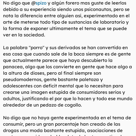
No digo que @
spizo
y algún forero mas guste de leerlos
l
i
debido a su experiencia siendo unos psiconautas, pero se
t
o
nota la diferencia entre alguien así, experimentado en el
e
m
arte de meterse todo tipo de sustancias de laboratorio y
a
la forma de exponer ultimamente el tema que se puede
ver en la sociedad.
La palabra "porro" y sus derivados se han convertido en
esa cosa que cuando sale de la boca siempre es de gente
que actualmente parece que haya descubierto la
panacea, algo que los convierte en gente que hace algo a
la altura de dioses, pero al final siempre son
pseudomodernos, gente bastante paletaza y
adolescentes con deficit mental que lo necesitan para
crearse una imagen estupida de consumidores serios y
adultos, justificando el por que lo hacen y todo ese mundo
alrededor de un pedazo de cogollo.
No digo que no haya gente experimentada en el tema de
consumir, pero un gran porcentaje han creado de las
drogas una moda bastante estupida, asociaciones de