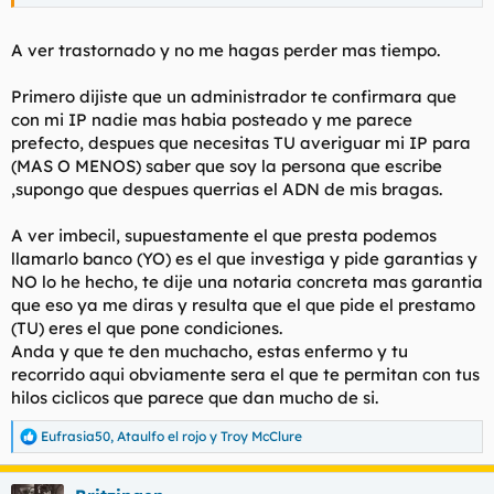
que usas al postear, porque eso es lo que demostraría (más o
menos) que eres la misma persona que escribe en el foro. Y ya
entonces me hubiera fiado de ti para poder hablar de lo que
A ver trastornado y no me hagas perder mas tiempo.
sea o quedar en persona.
Primero dijiste que un administrador te confirmara que
Pero aparentemente seguir unas instrucciones es muy
con mi IP nadie mas habia posteado y me parece
complicado.
prefecto, despues que necesitas TU averiguar mi IP para
Borra mi correo de tu puto post, btw.
(MAS O MENOS) saber que soy la persona que escribe
,supongo que despues querrias el ADN de mis bragas.
Edito: ahora da igual porque la retrasada ha copiado mi mp en
su post y ahora ya cualquier cosa que reciba en esa dirección
A ver imbecil, supuestamente el que presta podemos
de correo no es confiable.
llamarlo banco (YO) es el que investiga y pide garantias y
NO lo he hecho, te dije una notaria concreta mas garantia
que eso ya me diras y resulta que el que pide el prestamo
(TU) eres el que pone condiciones.
Anda y que te den muchacho, estas enfermo y tu
recorrido aqui obviamente sera el que te permitan con tus
hilos ciclicos que parece que dan mucho de si.
Eufrasia50
,
Ataulfo el rojo
y
Troy McClure
R
e
a