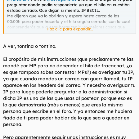
preguntar donde podía responderte ya que el hilo en cuestión
estaba cerrado. Que digan si miento. IMBECIL.
Me dijeron que ya lo abrirían y espere hasta cerca de las
00:00h para poder hacerlo y el hilo seguía cerrado, con lo cual
comprenderás que a esas horas tenia ya mejores cosas que
Haz clic para expandir...
hacer que seguir esperando. Y el resto de la semana una
trabaja que a lo mejor ni recuerdas lo que es y despues tiene
otras distracciones.
A ver, tontina o tontino.
En cuanto a mi IP que decías que alguien te confirmara que
nadie más había posteado desde ella por si era un clon, por mi
El propósito de mis instrucciones (que precisamente te las
no hay problema que lo haga quien pueda confirmarlo.
mandé por MP para no depender el hilo de fracachat, ¿o
es que tampoco sabes contestar MPs?) es averiguar tu IP,
Respecto a tu mail con instrucciones (que tiene ovarios que un
señor que pide dinero de instrucciones) me dices :
ya que cuando mandas un correo con guerrillamail, tu IP
aparece en los headers del correo. Y necesito averiguar tu
a ver, instrucciones:
IP para luego poderle preguntar a la administración si
dicha IP es una de las que usas al postear, porque eso es
-te vas aquí
Compose a new Email
lo que demostraría (más o menos) que eres la misma
-envías un correo a tus muertos, en los campos pones lo que
persona que escribe en el foro. Y ya entonces me hubiera
quieras
fiado de ti para poder hablar de lo que sea o quedar en
después de que lo hayas hecho te comento más
persona.
FIN DEL MP
Pero aparentemente seguir unas instrucciones es muy