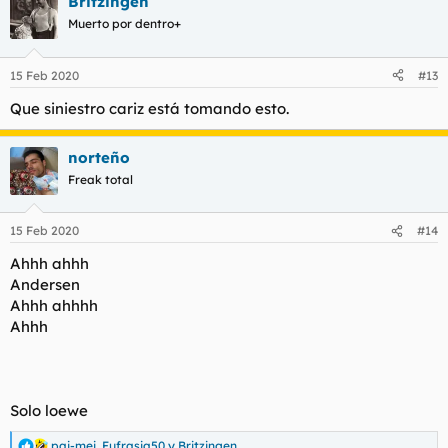
Britzingen
c
c
Muerto por dentro+
i
o
n
15 Feb 2020
#13
e
s
Que siniestro cariz está tomando esto.
:
norteño
Freak total
15 Feb 2020
#14
Ahhh ahhh
Andersen
Ahhh ahhhh
Ahhh
Solo loewe
pai-mei
,
Eufrasia50
y
Britzingen