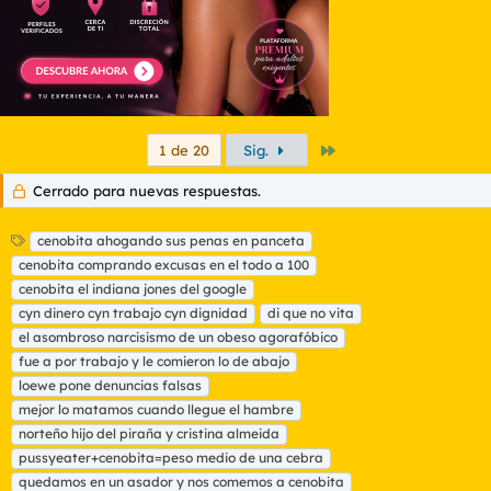
Último
1 de 20
Sig.
Cerrado para nuevas respuestas.
E
cenobita ahogando sus penas en panceta
t
cenobita comprando excusas en el todo a 100
i
cenobita el indiana jones del google
q
cyn dinero cyn trabajo cyn dignidad
di que no vita
u
el asombroso narcisismo de un obeso agorafóbico
e
t
fue a por trabajo y le comieron lo de abajo
a
loewe pone denuncias falsas
s
mejor lo matamos cuando llegue el hambre
norteño hijo del piraña y cristina almeida
pussyeater+cenobita=peso medio de una cebra
quedamos en un asador y nos comemos a cenobita