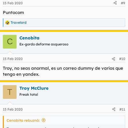
15 Feb 2020
#9
Puntocom
Travelord
R
e
a
Cenobita
c
C
c
Ex-gordo deforme asqueroso
i
o
n
15 Feb 2020
#10
e
s
Troy, no seas anormal, es un correo dummy de varios que
:
tengo en yandex.
Troy McClure
T
Freak total
15 Feb 2020
#11
Cenobita rebuznó: