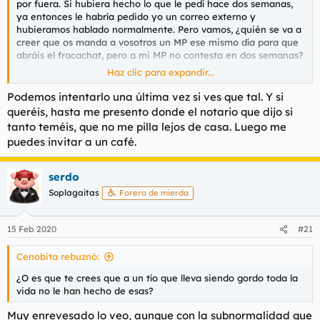
por fuera. Si hubiera hecho lo que le pedí hace dos semanas,
ya entonces le habría pedido yo un correo externo y
hubieramos hablado normalmente. Pero vamos, ¿quién se va a
creer que os manda a vosotros un MP ese mismo día para que
abráis el fracachat, pero a mi MP no contesta en dos semanas?
Haz clic para expandir...
En fin, yo lo dejo aquí, por mi no abras hilo.
Podemos intentarlo una última vez si ves que tal. Y si
queréis, hasta me presento donde el notario que dijo si
tanto teméis, que no me pilla lejos de casa. Luego me
puedes invitar a un café.
serdo
Soplagaitas
Forero de mierda
15 Feb 2020
#21
Cenobita rebuznó:
¿O es que te crees que a un tío que lleva siendo gordo toda la
vida no le han hecho de esas?
Muy enrevesado lo veo, aunque con la subnormalidad que