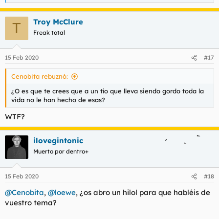
e
a
Troy McClure
c
T
c
Freak total
i
o
n
15 Feb 2020
#17
e
s
Cenobita rebuznó:
:
¿O es que te crees que a un tío que lleva siendo gordo toda la
vida no le han hecho de esas?
WTF?
ilovegintonic
Muerto por dentro+
15 Feb 2020
#18
@Cenobita
,
@loewe
, ¿os abro un hilol para que habléis de
vuestro tema?