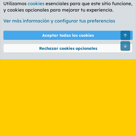
Utilizamos
cookies
esenciales para que este sitio funcione,
y cookies opcionales para mejorar tu experiencia.
Foro General
Ver más información y configurar tus preferencias
Cookies
PL OLDSTYLE AMARILLO
Cambiar fuente
Español (ES)
Arri
Aceptar todas las cookies
Contáctanos
Términos y reglas
Política de privacidad
Ayuda
R
Pie
S
Rechazar cookies opcionales
S
®
Community platform by XenForo
© 2010-2026 XenForo Ltd.