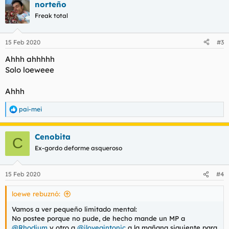
norteño
c
c
Freak total
i
o
n
15 Feb 2020
#3
e
s
Ahhh ahhhhh
:
Solo loeweee
Ahhh
pai-mei
R
e
a
Cenobita
c
C
c
Ex-gordo deforme asqueroso
i
o
n
15 Feb 2020
#4
e
s
loewe rebuznó:
:
Vamos a ver pequeño limitado mental:
No postee porque no pude, de hecho mande un MP a
@Rhodium
y otro a
@ilovegintonic
a la mañana siguiente para