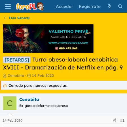
Acceder
Regístrate
Foro General
Turra obeso-laboral cenobítica
[RETARDS]
XVIII - Dramatización de Netflix en pág. 9
I
F
Cenobita
14 Feb 2020
n
e
Cerrado para nuevas respuestas.
i
c
c
h
i
a
Cenobita
a
d
C
d
Ex-gordo deforme asqueroso
e
o
i
r
n
14 Feb 2020
#1
d
i
e
c