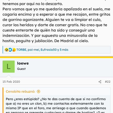
tenemos por aquí no lo descarto.
Pero vamos que yo me quedaría apalizado en el suelo, me
cagaría encima y a esperar a que me recojan, entre gritos
de gorrino agonizante. Alguien te va a limpiar el culo,
curar las heridas y darte de comer gratis. No creo que te
cueste enterarte de quién ha sido y conseguir una
indemnización. Y por supuesto una minusvalía de la
hostia, paguita y jubilación. De Madrid al cielo.
TORBE
,
pai-mei
,
Eufrasia50
y 3 más
R
e
a
loewe
c
L
c
Guest
i
o
n
15 Feb 2020
#22
e
s
Cenobita rebuznó:
:
Pero ¿eres estúpida? ¿No te das cuenta de que si no confirmo
que a) no eres un clon, b) me contactas externamente con la
misma IP que en el foro, me arriesgo a que cuando quedemos
en persona se presente cualquiera a darme de hostias? ¿O es