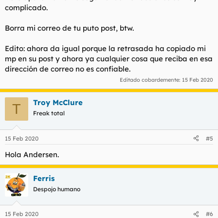
complicado.
¿Perdón, estas pidiendo tu dinero o yo? ¿Tengo que seguir tus
instrucciones raras y no quedar en un notario y hacerlo como
te ofrecí públicamente y creo que
@ilovegintonic
se ofreció a
Borra mi correo de tu puto post, btw.
estar presente porque tenias miedo a que se presentara no se
quien y te hicieran no se que cosas? Ya te ofreci una vez
Edito: ahora da igual porque la retrasada ha copiado mi
pagarte un psiquiatra cuando lo solicitaste y tambien fueron
mp en su post y ahora ya cualquier cosa que reciba en esa
condiciones por tu parte y te negaste finalmente.
dirección de correo no es confiable.
Con todo esto lo único que queda demostrado aqui es que o
Editado cobardemente:
15 Feb 2020
eres un tarado mental profundo, un enfermo, un triste clon o
simplemente un pobre hombre. Se feliz.
Troy McClure
Eres penoso. Y si, esto no da más de si, por si a alguien le
T
quedaba alguna duda de lo que eres, que elijan entre las 4
Freak total
opciones del parrafo anterior.
15 Feb 2020
#5
Hola Andersen.
Ferris
Despojo humano
15 Feb 2020
#6