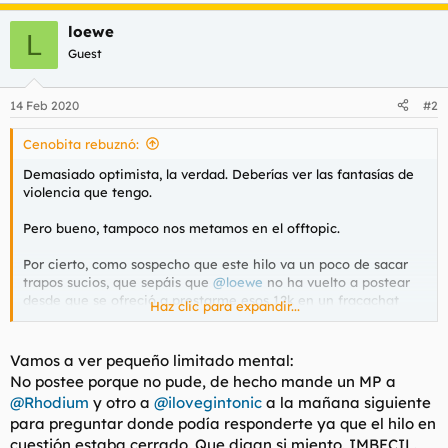
e
a
loewe
c
L
c
Guest
i
o
n
14 Feb 2020
#2
e
s
Cenobita rebuznó:
:
Demasiado optimista, la verdad. Deberías ver las fantasías de
violencia que tengo.
Pero bueno, tampoco nos metamos en el offtopic.
Por cierto, como sospecho que este hilo va un poco de sacar
trapos sucios, que sepáis que
@loewe
no ha vuelto a postear
desde que se ofreció a prestarme esos 12k en un fracachat
Haz clic para expandir...
hace un par de semanas. Le mandé un MP con instrucciones
precisas sobre como proceder, pero no he obtenido respuesta.
Es una anécdota que no da más de sí, pero por si a alguien le
Vamos a ver pequeño limitado mental:
quedaba alguna duda de que estaba faroleando...es como lo de
No postee porque no pude, de hecho mande un MP a
Denny Crane y nochevieja.
@Rhodium
y otro a
@ilovegintonic
a la mañana siguiente
para preguntar donde podía responderte ya que el hilo en
cuestión estaba cerrado. Que digan si miento. IMBECIL.