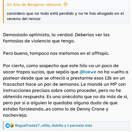
Sir Ano de Bergerac rebuznó:
l
i
t
o
considero que no todo está perdido y no te has ahogado en el
e
veneno del rencor
m
a
Demasiado optimista, la verdad. Deberías ver las
fantasías de violencia que tengo.
Pero bueno, tampoco nos metamos en el offtopic.
Por cierto, como sospecho que este hilo va un poco de
sacar trapos sucios, que sepáis que
@loewe
no ha vuelto a
postear desde que se ofreció a prestarme esos 12k en un
fracachat hace un par de semanas. Le mandé un MP con
instrucciones precisas sobre como proceder, pero no he
obtenido respuesta. Es una anécdota que no da más de sí,
pero por si a alguien le quedaba alguna duda de que
estaba faroleando...es como lo de Denny Crane y
nochevieja.
RogueTrade27
,
otilio
,
dakilla
y 1 persona más
R