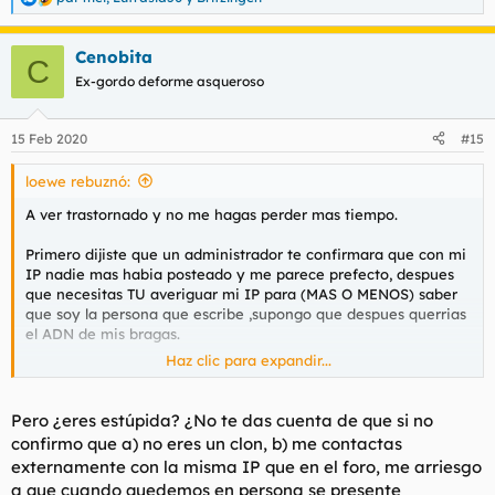
R
e
a
Cenobita
c
C
c
Ex-gordo deforme asqueroso
i
o
n
15 Feb 2020
#15
e
s
loewe rebuznó:
:
A ver trastornado y no me hagas perder mas tiempo.
Primero dijiste que un administrador te confirmara que con mi
IP nadie mas habia posteado y me parece prefecto, despues
que necesitas TU averiguar mi IP para (MAS O MENOS) saber
que soy la persona que escribe ,supongo que despues querrias
el ADN de mis bragas.
Haz clic para expandir...
A ver imbecil, supuestamente el que presta podemos llamarlo
banco (YO) es el que investiga y pide garantias y NO lo he
hecho, te dije una notaria concreta mas garantia que eso ya
Pero ¿eres estúpida? ¿No te das cuenta de que si no
me diras y resulta que el que pide el prestamo (TU) eres el que
confirmo que a) no eres un clon, b) me contactas
pone condiciones.
externamente con la misma IP que en el foro, me arriesgo
Anda y que te den muchacho, estas enfermo y tu recorrido
a que cuando quedemos en persona se presente
aqui obviamente sera el que te permitan con tus hilos ciclicos