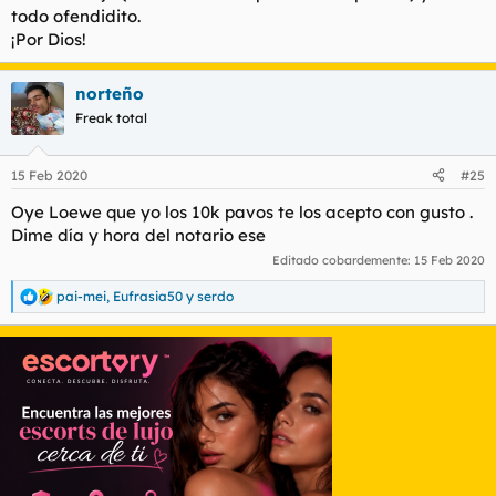
todo ofendidito.
¡Por Dios!
norteño
Freak total
15 Feb 2020
#25
Oye Loewe que yo los 10k pavos te los acepto con gusto .
Dime día y hora del notario ese
Editado cobardemente:
15 Feb 2020
pai-mei
,
Eufrasia50
y
serdo
R
e
a
c
c
i
o
n
e
s
: