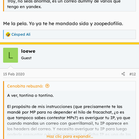
Troy, no seas anormal, es un correo dummy de varios que
tengo en yandex.
Me la pela. Yo ya te he mandado sida y zoopedofilia.
Césped Alí
R
e
a
loewe
c
L
c
Guest
i
o
n
15 Feb 2020
#12
e
s
Cenobita rebuznó:
:
A ver, tontina o tontino.
El propósito de mis instrucciones (que precisamente te las
mandé por MP para no depender el hilo de fracachat, ¿o es
que tampoco sabes contestar MPs?) es averiguar tu IP, ya que
cuando mandas un correo con guerrillamail, tu IP aparece en
los headers del correo. Y necesito averiguar tu IP para luego
poderle preguntar a la administración si dicha IP es una de las
Haz clic para expandir...