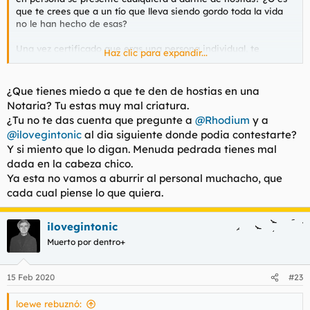
que te crees que a un tío que lleva siendo gordo toda la vida
no le han hecho de esas?
Una vez certificado que eras una persona individual, te
Haz clic para expandir...
hubiera dado todas las garantías que hubieras querido. Pero en
fin, que ese MP lleva dos semanas en tu bandeja, tiempo de
sobra has tenido para contestarlo. Farolera, más que farolera.
¿Que tienes miedo a que te den de hostias en una
Notaria? Tu estas muy mal criatura.
¿Tu no te das cuenta que pregunte a
@Rhodium
y a
@ilovegintonic
al dia siguiente donde podia contestarte?
Y si miento que lo digan. Menuda pedrada tienes mal
dada en la cabeza chico.
Ya esta no vamos a aburrir al personal muchacho, que
cada cual piense lo que quiera.
ilovegintonic
Muerto por dentro+
15 Feb 2020
#23
loewe rebuznó: