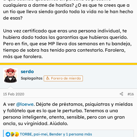
cualquiera a darme de hostias? ¿O es que te crees que a
que parece que dan mucho de si.
un tío que lleva siendo gordo toda la vida no le han hecho
de esas?
Una vez certificado que eras una persona individual, te
hubiera dado todas las garantías que hubieras querido.
Pero en fin, que ese MP lleva dos semanas en tu bandeja,
tiempo de sobra has tenido para contestarlo. Farolera,
más que farolera.
serdo
Soplagaitas
Forero de mierda
15 Feb 2020
#16
A ver
@loewe
. Déjate de préstamos, psiquiatras y mieldas
y follátelo que es lo que le perturba. Tenemos a una
persona inteligente, atenta, sensible, pero con un gran
ancla, su virginidad. Aiúdalo.
TORBE
,
pai-mei
,
Bender
y 1 persona más
R