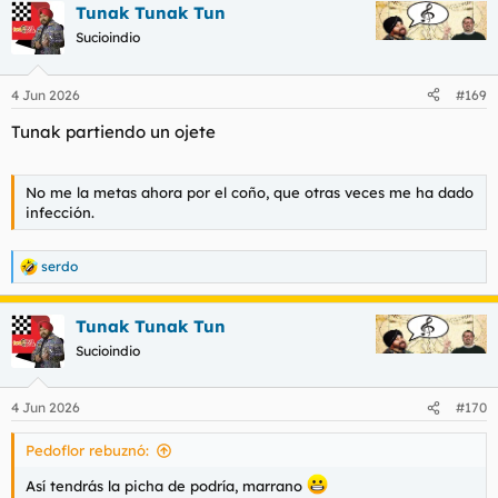
Tunak Tunak Tun
c
c
Sucioindio
i
o
n
4 Jun 2026
#169
e
s
Tunak partiendo un ojete
:
No me la metas ahora por el coño, que otras veces me ha dado
infección.
serdo
R
e
a
Tunak Tunak Tun
c
c
Sucioindio
i
o
n
4 Jun 2026
#170
e
s
Pedoflor rebuznó:
:
Así tendrás la picha de podría, marrano