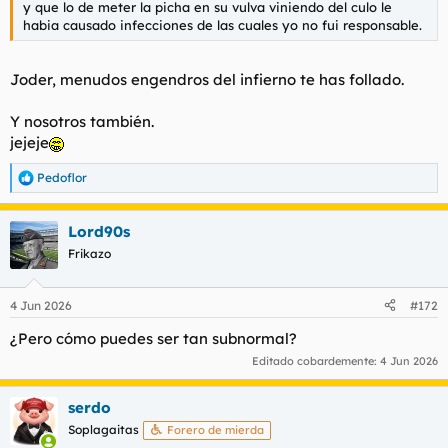
y que lo de meter la picha en su vulva viniendo del culo le
habia causado infecciones de las cuales yo no fui responsable.
Joder, menudos engendros del infierno te has follado.
Y nosotros también.
jejeje
Pedoflor
R
e
a
Lord90s
c
c
Frikazo
i
o
n
4 Jun 2026
#172
e
s
¿Pero cómo puedes ser tan subnormal?
:
Editado cobardemente:
4 Jun 2026
serdo
Soplagaitas
Forero de mierda