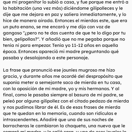
que mi progenitor lo subió a casa, y fue porque me entró a
la habitación (una vez más) diciéndome gilipolleces y le
dije que me dejara en paz y saliera inmediatamente, y lo
hice de manera airada. Entonces el mierdas este, que era
un puto enano, se me encaró y me dijo con voz de
gangoso "¿pero no te das cuenta de que te lo digo por tu
bien, gelipollas?". Y añadió que no me pegaba porque no
tenía ni para empezar. Tenía yo 11-12 años en aquella
época. Entonces apareció mi madre preguntando qué
pasaba y desalojando a este personaje.
La frase que pronunció ese jounles mugroso me hizo
gracia, y durante años me acordé del despropósito que
suponía meter a semejante saco de mierda en tu casa,
con la oposición de mi madre, yo y mis hermanas. Y al
final, como le pasaba siempre al basura de mi padre, se
peleó por alguna gilipollez con el citado pedazo de mierda
y nos pudimos librar de él. Es de esas frases de mierda
que te quedan en la memoria, cuando son ridículas e
intrascendentes. Añadiré que una de sus noches de
borracheras le cambiaron la chaqueta, una nueva que le
compró mi madre, y le salió cara, y uno de esos jounles le