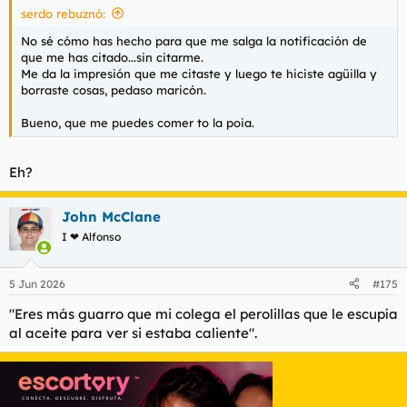
serdo rebuznó:
:
No sé cómo has hecho para que me salga la notificación de
que me has citado...sin citarme.
Me da la impresión que me citaste y luego te hiciste agüilla y
borraste cosas, pedaso maricón.
Bueno, que me puedes comer to la poia.
Eh?
John McClane
I ❤ Alfonso
5 Jun 2026
#175
"Eres más guarro que mi colega el perolillas que le escupía
al aceite para ver si estaba caliente".