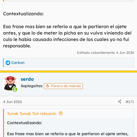
Contextualizando:
Esa frase mas bien se referia a que le partieron el ojete
antes, y que lo de meter la picha en su vulva viniendo del
culo le habia causado infecciones de las cuales yo no fui
responsable.
Editado cobardemente:
4 Jun 2026
Carbon
R
e
a
serdo
c
c
Soplagaitas
Forero de mierda
i
o
n
4 Jun 2026
#171
e
s
Tunak Tunak Tun rebuznó:
:
Contextualizando:
Esa frase mas bien se referia a que le partieron el ojete antes,