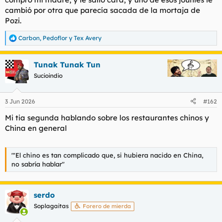
cambió por otra que parecía sacada de la mortaja de
Pozi.
Carbon
,
Pedoflor
y
Tex Avery
R
e
a
Tunak Tunak Tun
c
c
Sucioindio
i
o
n
3 Jun 2026
#162
e
s
Mi tia segunda hablando sobre los restaurantes chinos y
:
China en general
"'El chino es tan complicado que, si hubiera nacido en China,
no sabría hablar"
serdo
Soplagaitas
Forero de mierda