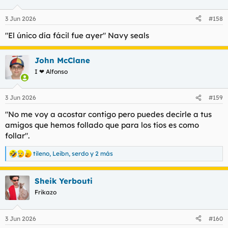
o
n
3 Jun 2026
#158
e
s
"El único día fácil fue ayer" Navy seals
:
John McClane
I ❤ Alfonso
3 Jun 2026
#159
"No me voy a acostar contigo pero puedes decirle a tus
amigos que hemos follado que para los tíos es como
follar".
tileno
,
Leibn
,
serdo
y 2 más
R
e
a
Sheik Yerbouti
c
c
Frikazo
i
o
n
3 Jun 2026
#160
e