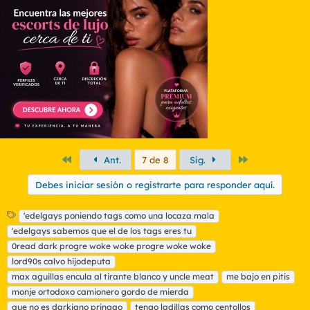
Primero
Último
Ant.
7 de 8
Sig.
Debes iniciar sesión o registrarte para responder aquí.
E
'edelgays poniendo tags como una locaza mala
t
'edelgays sabemos que el de los tags eres tu
i
0read dark progre woke woke progre woke woke
q
lord90s calvo hijodeputa
u
max aguillas encula al tirante blanco y uncle meat
e
me bajo en pitis
t
monje ortodoxo camionero gordo de mierda
a
que no es darkiano pringao
tengo ladillas como centollos