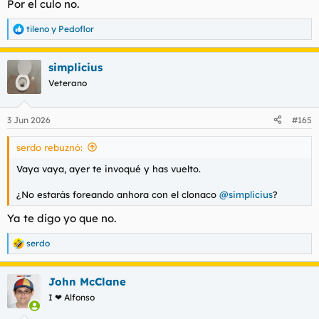
Por el culo no.
tileno
y
Pedoflor
R
e
a
simplicius
c
c
Veterano
i
o
n
3 Jun 2026
#165
e
s
serdo rebuznó:
:
Vaya vaya, ayer te invoqué y has vuelto.
¿No estarás foreando anhora con el clonaco
@simplicius
?
Ya te digo yo que no.
serdo
R
e
a
John McClane
c
c
I ❤ Alfonso
i
o