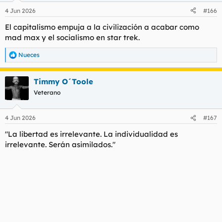
n
4 Jun 2026
#166
e
s
El capitalismo empuja a la civilización a acabar como
:
mad max y el socialismo en star trek.
Nueces
R
e
a
Timmy O´Toole
c
c
Veterano
i
o
n
4 Jun 2026
#167
e
s
"La libertad es irrelevante. La individualidad es
:
irrelevante. Serán asimilados."