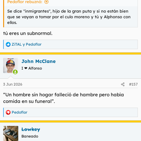
Pedoflor rebuznó:
:
Se dice "inmigrantes", hijo de la gran puta y si no están bien
que se vayan a tomar por el culo moreno y tú y Alphonso con
ellos.
tú eres un subnormal.
ZiTAL
y
Pedoflor
R
e
a
John McClane
c
c
I ❤ Alfonso
i
o
n
3 Jun 2026
#157
e
s
“Un hombre sin hogar falleció de hambre pero había
:
comida en su funeral”.
Pedoflor
R
e
a
Lowkey
c
c
Baneado
i