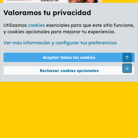
Valoramos tu privacidad
Utilizamos
cookies
esenciales para que este sitio funcione,
y cookies opcionales para mejorar tu experiencia.
Foro General
Ver más información y configurar tus preferencias
Cookies
PL OLDSTYLE AMARILLO
Cambiar fuente
Español (ES)
Arri
Aceptar todas las cookies
Contáctanos
Términos y reglas
Política de privacidad
Ayuda
R
Pie
S
Rechazar cookies opcionales
S
®
Community platform by XenForo
© 2010-2026 XenForo Ltd.