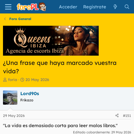
Acceder
Regístrate
Foro General
¿Una frase que haya marcado vuestra
vida?
I
F
foria
20 May 2026
n
e
i
c
Lord90s
c
h
Frikazo
i
a
a
d
d
e
29 May 2026
#151
o
i
r
n
"La vida es demasiado corta para leer malos libros."
d
i
Editado cobardemente:
29 May 2026
e
c