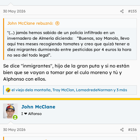
o
n
30 May 2026
#155
e
s
John McClane rebuznó:
:
"(...) jamás hemos sabido de un policía infiltrado en un
invernadero de Almería diciendo: “Buenas, soy Manolo, llevo
aquí tres meses recogiendo tomates y creo que quizá tener a
diez migrantes durmiendo entre pesticidas por 4 euros la hora
no sea del todo legal”.
Se dice "inmigrantes", hijo de la gran puta y si no están
bien que se vayan a tomar por el culo moreno y tú y
Alphonso con ellos.
el viejo dela montaña
,
Troy McClon
,
LamadredeNorman
y 3 más
R
e
a
John McClane
c
c
I ❤ Alfonso
i
o
n
30 May 2026
#156
e
s