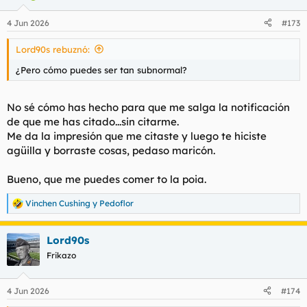
4 Jun 2026
#173
Lord90s rebuznó:
¿Pero cómo puedes ser tan subnormal?
No sé cómo has hecho para que me salga la notificación
de que me has citado...sin citarme.
Me da la impresión que me citaste y luego te hiciste
agüilla y borraste cosas, pedaso maricón.
Bueno, que me puedes comer to la poia.
Vinchen Cushing
y
Pedoflor
R
e
a
Lord90s
c
c
Frikazo
i
o
n
4 Jun 2026
#174
e
s