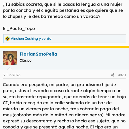
s
¿Tú sabías cocreta, que si le pasas la lengua a una mujer
:
por la concha y el cieguito pestañea es que quiere que se
lo chupes y le des barreneao como un varaco?
El_Pouto_Topo
Vinchen Cushing
y
serdo
R
e
a
FlorianSotoPeña
c
c
Clásico
i
o
n
3 Jun 2026
#161
e
s
Cuando era pequeño, mi padre, un grandísimo hijo de
:
puta, estuvo llevando a casa durante algún tiempo a un
sujeto bastante repugnante, que además de tener un bajo
CI, había recogido en la calle saliendo de un bar de
mierda un viernes por la noche, tras cobrar la paga del
mes (cobraba más de la mitad en dinero negro). Mi madre
expresó su descontento y rechazo hacia ese sujeto, que no
conocía y que se presentó aquella noche. El tipo era un