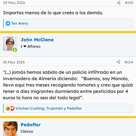
29 May 2026
#153
Importas menos de lo que creés a los demás.
Tex Avery
R
e
a
John McClane
c
c
I ❤ Alfonso
i
o
n
30 May 2026
#154
e
s
"(...) jamás hemos sabido de un policía infiltrado en un
:
invernadero de Almería diciendo: “Buenas, soy Manolo,
llevo aquí tres meses recogiendo tomates y creo que quizá
tener a diez migrantes durmiendo entre pesticidas por 4
euros la hora no sea del todo legal”.
Vinchen Cushing
,
Trujamán
y
Pedoflor
R
e
a
Pedoflor
c
c
Clásico
i