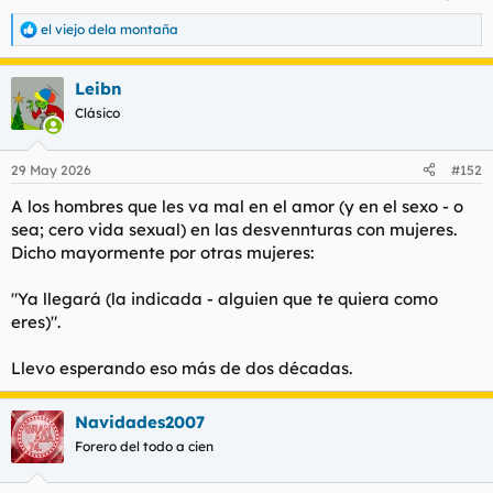
l
i
el viejo dela montaña
t
o
R
e
e
a
m
Leibn
c
a
c
Clásico
i
o
n
29 May 2026
#152
e
s
A los hombres que les va mal en el amor (y en el sexo - o
:
sea; cero vida sexual) en las desvennturas con mujeres.
Dicho mayormente por otras mujeres:
"Ya llegará (la indicada - alguien que te quiera como
eres)".
Llevo esperando eso más de dos décadas.
Navidades2007
Forero del todo a cien