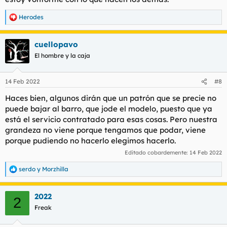
Herodes
R
e
a
cuellopavo
c
c
El hombre y la caja
i
o
n
14 Feb 2022
#8
e
s
Haces bien, algunos dirán que un patrón que se precie no
:
puede bajar al barro, que jode el modelo, puesto que ya
está el servicio contratado para esas cosas. Pero nuestra
grandeza no viene porque tengamos que podar, viene
porque pudiendo no hacerlo elegimos hacerlo.
Editado cobardemente:
14 Feb 2022
serdo
y
Morzhilla
R
e
a
2022
c
2
c
Freak
i
o