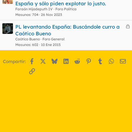
e
España y sólo piden explotar lo justo.
r
Faraón Hijodeputh IV
Foro Política
r
Masunos
704
26 Nov 2023
PL levantando España: Buscándole curro a
e
Caótico Bueno
o
r
Caótico Bueno
Foro General
r
Masunos
602
10 Ene 2015
Facebook
X
Bluesky
LinkedIn
Reddit
Pinterest
Tumblr
WhatsA
Em
Compartir:
o
Enlace