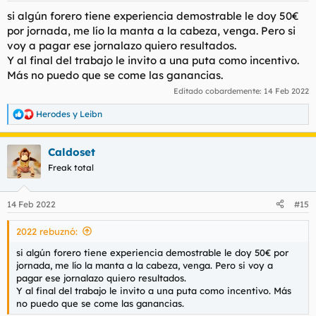
s
si algún forero tiene experiencia demostrable le doy 50€
:
por jornada, me lío la manta a la cabeza, venga. Pero si
voy a pagar ese jornalazo quiero resultados.
Y al final del trabajo le invito a una puta como incentivo.
Más no puedo que se come las ganancias.
Editado cobardemente:
14 Feb 2022
Herodes
y
Leibn
R
e
a
Caldoset
c
c
Freak total
i
o
n
14 Feb 2022
#15
e
s
2022 rebuznó:
:
si algún forero tiene experiencia demostrable le doy 50€ por
jornada, me lío la manta a la cabeza, venga. Pero si voy a
pagar ese jornalazo quiero resultados.
Y al final del trabajo le invito a una puta como incentivo. Más
no puedo que se come las ganancias.