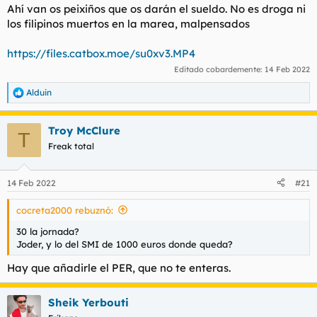
Ahí van os peixiños que os darán el sueldo. No es droga ni
los filipinos muertos en la marea, malpensados
https://files.catbox.moe/su0xv3.MP4
Editado cobardemente:
14 Feb 2022
Alduin
R
e
a
Troy McClure
c
T
c
Freak total
i
o
n
14 Feb 2022
#21
e
s
cocreta2000 rebuznó:
:
30 la jornada?
Joder, y lo del SMI de 1000 euros donde queda?
Hay que añadirle el PER, que no te enteras.
Sheik Yerbouti