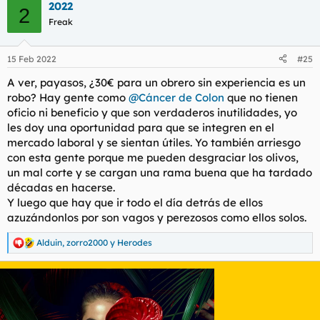
2022
c
2
c
Freak
i
o
n
15 Feb 2022
#25
e
s
A ver, payasos, ¿30€ para un obrero sin experiencia es un
:
robo? Hay gente como
@Cáncer de Colon
que no tienen
oficio ni beneficio y que son verdaderos inutilidades, yo
les doy una oportunidad para que se integren en el
mercado laboral y se sientan útiles. Yo también arriesgo
con esta gente porque me pueden desgraciar los olivos,
un mal corte y se cargan una rama buena que ha tardado
décadas en hacerse.
Y luego que hay que ir todo el día detrás de ellos
azuzándonlos por son vagos y perezosos como ellos solos.
Alduin
,
zorro2000
y
Herodes
R
e
a
c
c
i
o