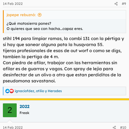
n
14 Feb 2022
#9
e
s
jopepe rebuznó:
:
¿Qué motosierra pones?
O quieres que sea con hacha...capaz eres.
stihl 194 para limpiar ramas, la combi 131 con la pértiga y
si hay que sanear alguna pata la husqvarna 55.
tijeras profesionales de esas de out worf o como se digs,
tambien la pertiga de 4 m.
Con piedra de afilar, trabajar con las herramientas sin
afilar es de guarros y vagos. Con spray de lejia para
desinfectar de un olivo a otro que estan perdiditos de la
pseudomona savastanoi.
ignaciofdez
,
otilio
y
Herodes
R
e
a
2022
c
2
c
Freak
i
o
n
14 Feb 2022
#10