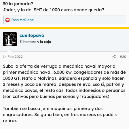
s
30 la jornada?
:
Joder, y lo del SMI de 1000 euros donde queda?
John McClane
R
e
a
cuellopavo
c
c
El hombre y la caja
i
o
n
14 Feb 2022
#20
e
s
Subo la oferta de verruga a mecánico naval mayor o
:
primer mecánico naval. 6.000 kw, congeladores de más de
1000 GT, Nafo o Malvinas. Bandera española y solo hacen
2 meses y poco de marea, después relevo. Eso sí, patrón y
mecánico payos, el resto casi todos indonesios o peruanos
(son cativos pero buenas personas y trabajadores)
También se busca jefe máquinas, primero y dos
engrasadores. Se gana bien, en tres mareas os podéis
retirar.