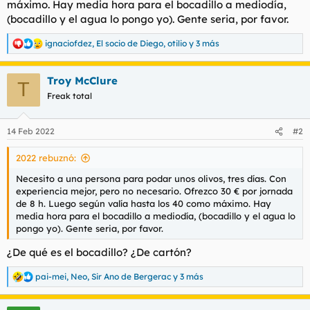
máximo. Hay media hora para el bocadillo a mediodía,
t
o
e
(bocadillo y el agua lo pongo yo). Gente seria, por favor.
m
a
ignaciofdez
,
El socio de Diego
,
otilio
y 3 más
R
e
a
Troy McClure
c
T
c
Freak total
i
o
n
14 Feb 2022
#2
e
s
2022 rebuznó:
:
Necesito a una persona para podar unos olivos, tres días. Con
experiencia mejor, pero no necesario. Ofrezco 30 € por jornada
de 8 h. Luego según valía hasta los 40 como máximo. Hay
media hora para el bocadillo a mediodía, (bocadillo y el agua lo
pongo yo). Gente seria, por favor.
¿De qué es el bocadillo? ¿De cartón?
pai-mei
,
Neo
,
Sir Ano de Bergerac
y 3 más
R
e
a