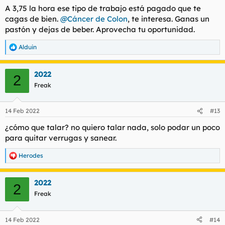
A 3,75 la hora ese tipo de trabajo está pagado que te
cagas de bien.
@Cáncer de Colon
, te interesa. Ganas un
pastón y dejas de beber. Aprovecha tu oportunidad.
Alduin
R
e
a
2022
c
2
c
Freak
i
o
n
14 Feb 2022
#13
e
s
¿cómo que talar? no quiero talar nada, solo podar un poco
:
para quitar verrugas y sanear.
Herodes
R
e
a
2022
c
2
c
Freak
i
o
n
14 Feb 2022
#14
e