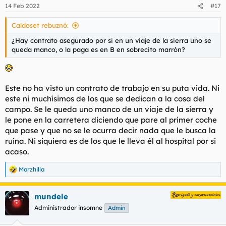
n
14 Feb 2022
#17
e
s
Caldoset rebuznó:
:
¿Hay contrato asegurado por si en un viaje de la sierra uno se
queda manco, o la paga es en B en sobrecito marrón?
Este no ha visto un contrato de trabajo en su puta vida. Ni
este ni muchísimos de los que se dedican a la cosa del
campo. Se le queda uno manco de un viaje de la sierra y
le pone en la carretera diciendo que pare al primer coche
que pase y que no se le ocurra decir nada que le busca la
ruina. Ni siquiera es de los que le lleva él al hospital por si
acaso.
Morzhilla
R
e
a
mundele
c
c
Administrador insomne
Admin
i
o