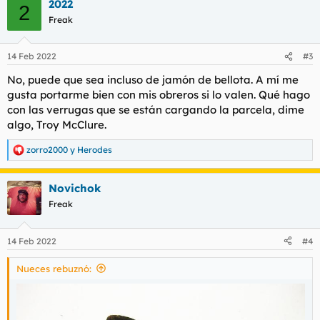
2022
c
2
c
Freak
i
o
n
14 Feb 2022
#3
e
s
No, puede que sea incluso de jamón de bellota. A mí me
:
gusta portarme bien con mis obreros si lo valen. Qué hago
con las verrugas que se están cargando la parcela, dime
algo, Troy McClure.
zorro2000
y
Herodes
R
e
a
Novichok
c
c
Freak
i
o
n
14 Feb 2022
#4
e
s
Nueces rebuznó:
: