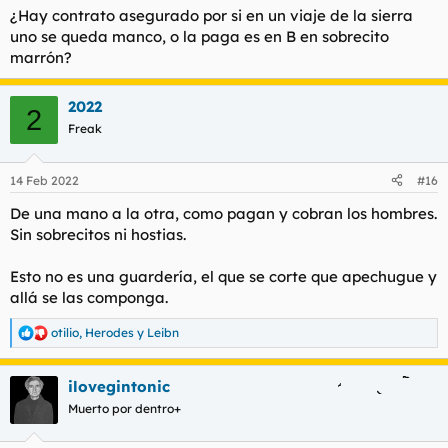
¿Hay contrato asegurado por si en un viaje de la sierra
uno se queda manco, o la paga es en B en sobrecito
marrón?
2022
2
Freak
14 Feb 2022
#16
De una mano a la otra, como pagan y cobran los hombres.
Sin sobrecitos ni hostias.
Esto no es una guardería, el que se corte que apechugue y
allá se las componga.
otilio
,
Herodes
y
Leibn
R
e
a
ilovegintonic
c
c
Muerto por dentro+
i
o