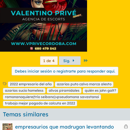
n
e
s
:
Último
1 de 4
Sig.
Debes iniciar sesión o registrarte para responder aquí.
E
2022 empresario del año
azarias puto calvo marca alesto
t
azarias sucio homeless
olivos piramidales
quién es john galt?
i
ramonanoquiere(trío seibano)>pseudomona savastanoi
q
trabajo mejor pagado de calcuta en 2022
u
e
Temas similares
t
a
s
empresaurios que madrugan levantando