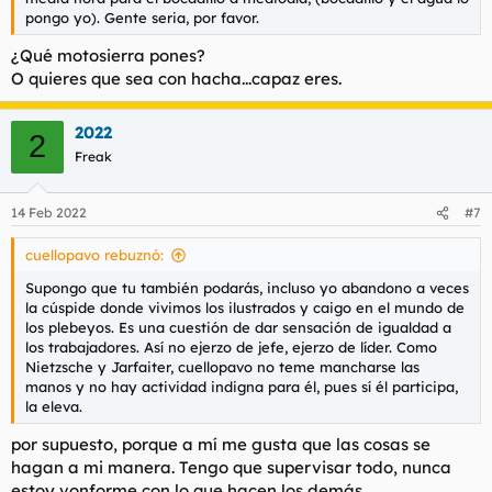
pongo yo). Gente seria, por favor.
¿Qué motosierra pones?
O quieres que sea con hacha...capaz eres.
2022
2
Freak
14 Feb 2022
#7
cuellopavo rebuznó:
Supongo que tu también podarás, incluso yo abandono a veces
la cúspide donde vivimos los ilustrados y caigo en el mundo de
los plebeyos. Es una cuestión de dar sensación de igualdad a
los trabajadores. Así no ejerzo de jefe, ejerzo de líder. Como
Nietzsche y Jarfaiter, cuellopavo no teme mancharse las
manos y no hay actividad indigna para él, pues sí él participa,
la eleva.
por supuesto, porque a mí me gusta que las cosas se
hagan a mi manera. Tengo que supervisar todo, nunca
estoy vonforme con lo que hacen los demás.