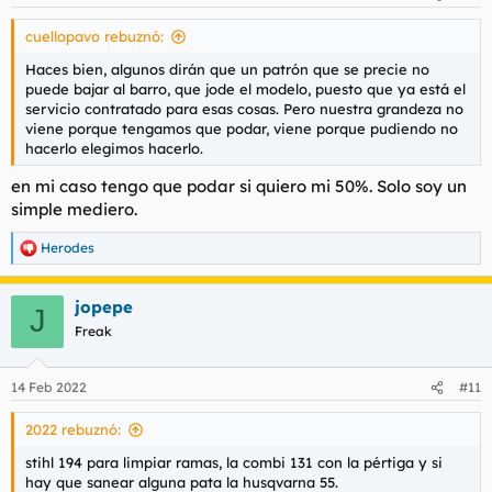
e
s
cuellopavo rebuznó:
:
Haces bien, algunos dirán que un patrón que se precie no
puede bajar al barro, que jode el modelo, puesto que ya está el
servicio contratado para esas cosas. Pero nuestra grandeza no
viene porque tengamos que podar, viene porque pudiendo no
hacerlo elegimos hacerlo.
en mi caso tengo que podar si quiero mi 50%. Solo soy un
simple mediero.
Herodes
R
e
a
jopepe
c
J
c
Freak
i
o
n
14 Feb 2022
#11
e
s
2022 rebuznó:
:
stihl 194 para limpiar ramas, la combi 131 con la pértiga y si
hay que sanear alguna pata la husqvarna 55.