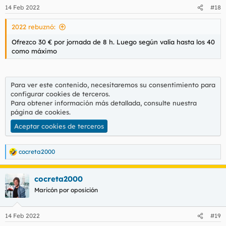
n
14 Feb 2022
#18
e
s
2022 rebuznó:
:
Ofrezco 30 € por jornada de 8 h. Luego según valía hasta los 40
como máximo
Para ver este contenido, necesitaremos su consentimiento para
configurar cookies de terceros.
Para obtener información más detallada, consulte nuestra
página de cookies
.
Aceptar cookies de terceros
cocreta2000
R
e
a
cocreta2000
c
c
Maricón por oposición
i
o
n
14 Feb 2022
#19
e