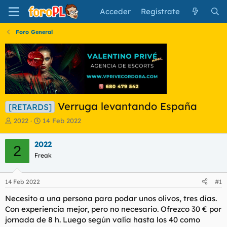
Acceder
Regístrate
Foro General
Verruga levantando España
[RETARDS]
I
F
2022
14 Feb 2022
n
e
i
c
2022
2
c
h
Freak
i
a
a
d
d
e
14 Feb 2022
#1
o
i
r
n
Necesito a una persona para podar unos olivos, tres días.
d
i
Con experiencia mejor, pero no necesario. Ofrezco 30 € por
e
c
jornada de 8 h. Luego según valía hasta los 40 como
l
i