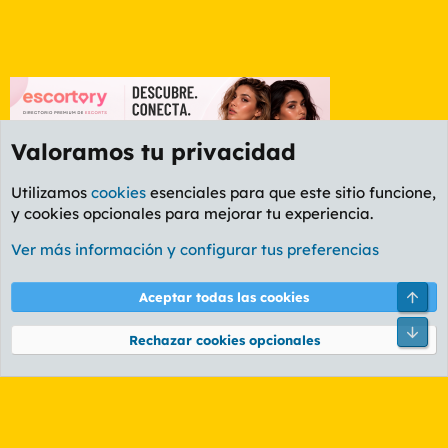
Valoramos tu privacidad
Utilizamos
cookies
esenciales para que este sitio funcione,
y cookies opcionales para mejorar tu experiencia.
Foro General
Ver más información y configurar tus preferencias
Cookies
PL OLDSTYLE AMARILLO
Cambiar fuente
Español (ES)
Arri
Aceptar todas las cookies
Contáctanos
Términos y reglas
Política de privacidad
Ayuda
R
Pie
S
Rechazar cookies opcionales
S
®
Community platform by XenForo
© 2010-2026 XenForo Ltd.