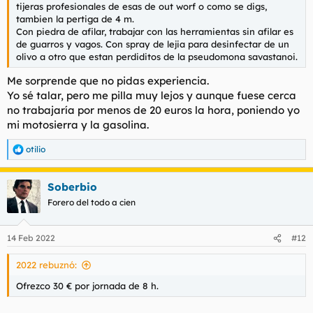
tijeras profesionales de esas de out worf o como se digs,
tambien la pertiga de 4 m.
Con piedra de afilar, trabajar con las herramientas sin afilar es
de guarros y vagos. Con spray de lejia para desinfectar de un
olivo a otro que estan perdiditos de la pseudomona savastanoi.
Me sorprende que no pidas experiencia.
Yo sé talar, pero me pilla muy lejos y aunque fuese cerca
no trabajaría por menos de 20 euros la hora, poniendo yo
mi motosierra y la gasolina.
otilio
R
e
a
Soberbio
c
c
Forero del todo a cien
i
o
n
14 Feb 2022
#12
e
s
2022 rebuznó:
:
Ofrezco 30 € por jornada de 8 h.