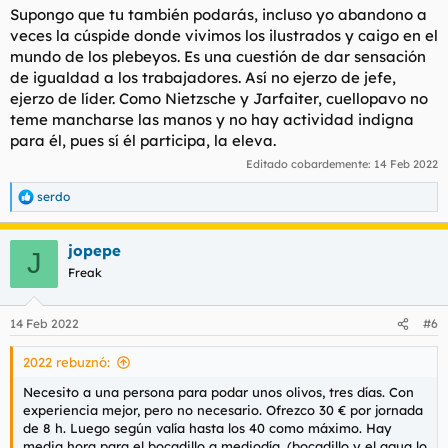
Supongo que tu también podarás, incluso yo abandono a
veces la cúspide donde vivimos los ilustrados y caigo en el
mundo de los plebeyos. Es una cuestión de dar sensación
de igualdad a los trabajadores. Así no ejerzo de jefe,
ejerzo de líder. Como Nietzsche y Jarfaiter, cuellopavo no
teme mancharse las manos y no hay actividad indigna
para él, pues sí él participa, la eleva.
Editado cobardemente:
14 Feb 2022
serdo
R
e
a
jopepe
c
J
c
Freak
i
o
n
14 Feb 2022
#6
e
s
2022 rebuznó:
:
Necesito a una persona para podar unos olivos, tres días. Con
experiencia mejor, pero no necesario. Ofrezco 30 € por jornada
de 8 h. Luego según valía hasta los 40 como máximo. Hay
media hora para el bocadillo a mediodía, (bocadillo y el agua lo