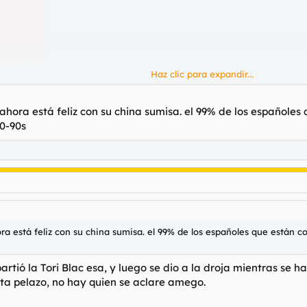
Haz clic para expandir...
 ahora está feliz con su china sumisa. el 99% de los españole
80-90s
ra está feliz con su china sumisa. el 99% de los españoles que están c
uieres mal al sr. Cuca.
partió la Tori Blac esa, y luego se dio a la droja mientras se h
sta pelazo, no hay quien se aclare amego.
su consentimiento para configurar cookies