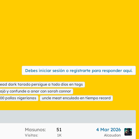
Debes iniciar sesión o registrarte para responder aquí.
read dark tarado persigue a todo dios en tags
iajó y confunde a anar con sarah connor
100 pollas nigerianas
uncle meat enculado en tiempo record
Masunos
51
4 Mar 2026
Visitas
1K
Alcaudon