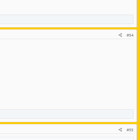
#54
#55