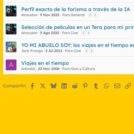
Perfil exacto de la forisma a través de la IA
Alcaudon
9 Nov 2025
Foro General
2
3
Selección de películas en un Tera para mi prim
Alcaudon
5 Ago 2025
Foro Cine
2
3
YO MI ABUELO SOY: los viajes en el tiempo e
Jark Prongo
3 Jul 2012
Foro Cine
2
3
Viajes en el tiempo
A
Arkadia
22 Nov 2006
Foro Ocio y Cultura
Facebook
X
Bluesky
LinkedIn
Reddit
Pinterest
Tumblr
WhatsApp
Email
E
Compartir: