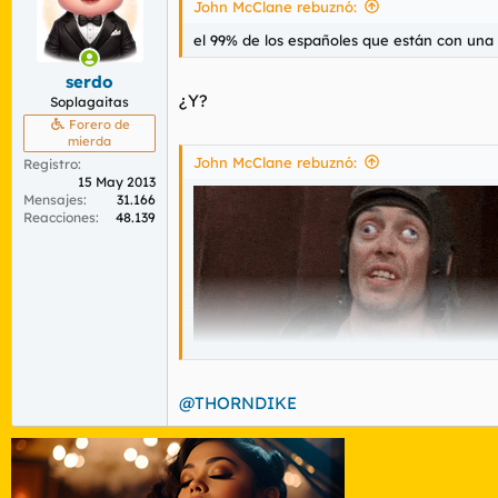
i
John McClane rebuznó:
o
n
el 99% de los españoles que están con una a
e
s
serdo
:
¿Y?
Soplagaitas
Forero de
mierda
John McClane rebuznó:
Registro
15 May 2013
Mensajes
31.166
Reacciones
48.139
@THORNDIKE