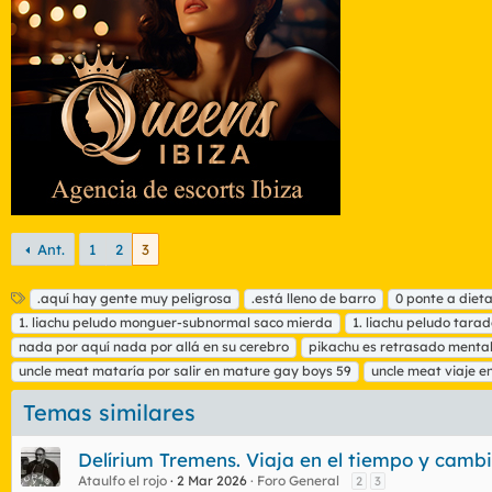
Ant.
1
2
3
E
.aquí hay gente muy peligrosa
.está lleno de barro
0 ponte a diet
t
1. liachu peludo monguer-subnormal saco mierda
1. liachu peludo tar
i
nada por aquí nada por allá en su cerebro
pikachu es retrasado menta
q
uncle meat mataría por salir en mature gay boys 59
uncle meat viaje en
u
e
Temas similares
t
a
s
Delírium Tremens. Viaja en el tiempo y cambia
Ataulfo el rojo
2 Mar 2026
Foro General
2
3