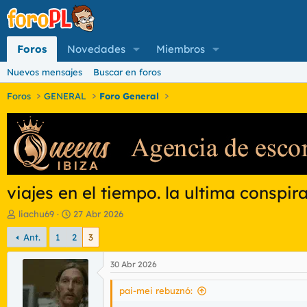
Foros
Novedades
Miembros
Nuevos mensajes
Buscar en foros
Foros
GENERAL
Foro General
viajes en el tiempo. la ultima conspi
I
F
liachu69
27 Abr 2026
n
e
Ant.
1
2
3
i
c
c
h
i
a
30 Abr 2026
a
d
d
e
pai-mei rebuznó:
o
i