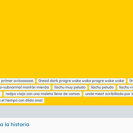
a primer avisoooooo
0read dark progre woke woke progre woke woke
0
ado-subnormal montón mierda
liachu muy peludo
liachu peludo
liachu v
l
redpo viaja con una maleta llena de comas
uncle meat acribillado por 
 el tiempo con dildo anal
 la historia