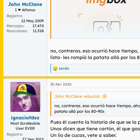
s
John McClane
:
I ❤ Alfonso
Registro
12 May 2009
Mensajes
17.470
Reacciones
11.518
no, contreras. eso ocurrió hace tiempo,
lista- les rompió la patata allá por los 
serdo
R
e
a
30 Abr 2026
c
c
i
John McClane rebuznó:
o
n
no, contreras. eso ocurrió hace tiempo, aho
e
Ufffff . Castigo horrible, desde luego que q
patata allá por los 80-90s
s
ignaciofdez
:
Pues èl cuenta la historia de que se la 
Minutos musicales:
Most Scrolleable
Unos dicen que tiene cartón, él que ga
User EVER
Para ver este contenido, necesitaremos 
Registro
Un lio de cucas, vete a saber.
de terceros.
27 Sep 2012