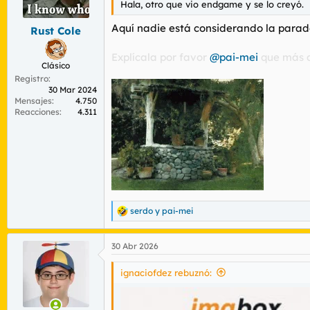
Hala, otro que vio endgame y se lo creyó.
r
n
d
i
Aquí nadie está considerando la parado
Rust Cole
e
c
l
i
t
o
Explícala por favor
@pai-mei
que más d
Clásico
e
Registro
m
30 Mar 2024
a
Mensajes
4.750
Reacciones
4.311
serdo
y
pai-mei
R
e
a
30 Abr 2026
c
c
i
ignaciofdez rebuznó:
o
n
e