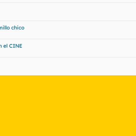
illo chico
n el CINE
nlace