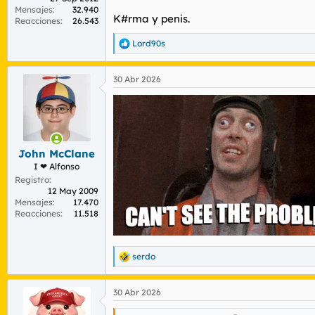
Para obtener información más detallada,
Mensajes
32.940
K#rma y penis.
Reacciones
26.543
Aceptar cookies de terceros
Lord90s
R
e
a
K#rma totemica
30 Abr 2026
c
c
i
o
n
e
s
John McClane
:
I ❤ Alfonso
Registro
12 May 2009
Mensajes
17.470
Reacciones
11.518
serdo
R
e
a
30 Abr 2026
c
c