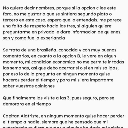
t
o
e
No quiero decir nombres, porque si la opcion c lee este
m
foro, no me gustaria que se sintiera segundo plato o
a
tercero en este caso, espero que lo entendais, me parece
una falta de respeto hacia las tres, si alguien quiere
preguntarme en privado le dare informacion de quienes
son y como fue la experiancia
Se trata de una brasileña, conocida y con muy buenos
comentarios, en cuanto a la opcion B, le vere en algun
momento, mi condicion economica no me permite ir todas
las semanas, asi que debo acertar si o si en mis salidas,
por eso lo de la pregunta en ningun momento quise
haceros perder el tiempo y para mi si era importante
saber vuestras opiniones
Que finalmente las visite a las 3, pues seguro, pero se
demorara en el tiempo
Capitan Alatriste, en ningum momento quise hacer perder
el tiempo a nadie, siempre que he pensado que mi
experiencia pudiera ayudar a alguien he dado mi opinion,