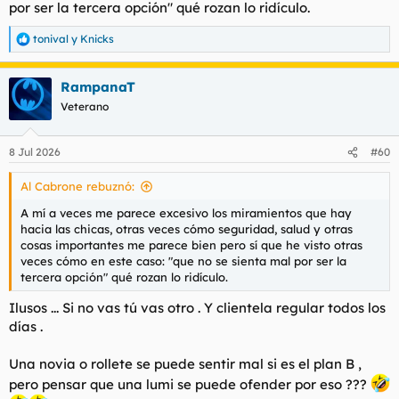
por ser la tercera opción" qué rozan lo ridículo.
tonival
y
Knicks
R
e
a
RampanaT
c
c
Veterano
i
o
n
8 Jul 2026
#60
e
s
Al Cabrone rebuznó:
:
A mí a veces me parece excesivo los miramientos que hay
hacia las chicas, otras veces cómo seguridad, salud y otras
cosas importantes me parece bien pero sí que he visto otras
veces cómo en este caso: "que no se sienta mal por ser la
tercera opción" qué rozan lo ridículo.
Ilusos ... Si no vas tú vas otro . Y clientela regular todos los
días .
Una novia o rollete se puede sentir mal si es el plan B ,
pero pensar que una lumi se puede ofender por eso ???