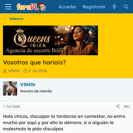
Acceder
Regístrate
Valencia
Vosotros que hariais?
I
F
V3kt0r
3 Jul 2026
n
e
i
c
V3kt0r
c
h
Novato de mierda
i
a
a
d
d
e
7 Jul 2026
#51
o
i
r
n
Hola chicos, disculpar la tardanza en contestar, no entro
d
i
mucho por aqui y por ello la demora, si a alguien le
e
c
molestado le pido disculpas
l
i