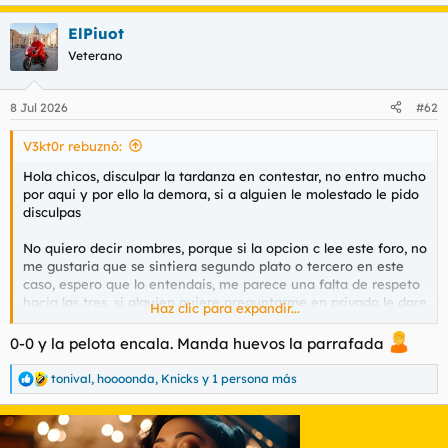
e
a
ElPiuot
c
c
Veterano
i
o
n
8 Jul 2026
#62
e
s
V3kt0r rebuznó:
:
Hola chicos, disculpar la tardanza en contestar, no entro mucho
por aqui y por ello la demora, si a alguien le molestado le pido
disculpas
No quiero decir nombres, porque si la opcion c lee este foro, no
me gustaria que se sintiera segundo plato o tercero en este
caso, espero que lo entendais, me parece una falta de respeto
hacia las tres, si alguien quiere preguntarme en privado le dare
Haz clic para expandir...
informacion de quienes son y como fue la experiancia
0-0 y la pelota encala. Manda huevos la parrafada
Se trata de una brasileña, conocida y con muy buenos
comentarios, en cuanto a la opcion B, le vere en algun
tonival
,
hoooonda
,
Knicks
y 1 persona más
R
momento, mi condicion economica no me permite ir todas las
e
semanas, asi que debo acertar si o si en mis salidas, por eso lo
a
de la pregunta en ningun momento quise haceros perder el
c
tiempo y para mi si era importante saber vuestras opiniones