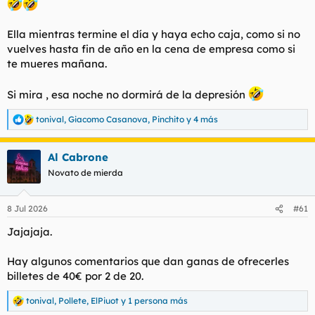
Ella mientras termine el día y haya echo caja, como si no
vuelves hasta fin de año en la cena de empresa como si
te mueres mañana.
Si mira , esa noche no dormirá de la depresión
tonival
,
Giacomo Casanova
,
Pinchito
y 4 más
R
e
a
Al Cabrone
c
c
Novato de mierda
i
o
n
8 Jul 2026
#61
e
s
Jajajaja.
:
Hay algunos comentarios que dan ganas de ofrecerles
billetes de 40€ por 2 de 20.
tonival
,
Pollete
,
ElPiuot
y 1 persona más
R