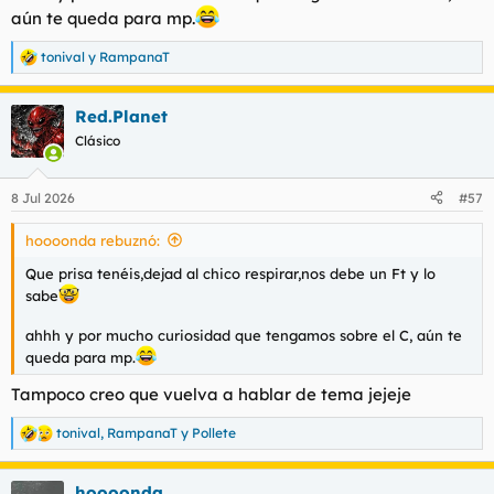
aún te queda para mp.
tonival
y
RampanaT
R
e
a
Red.Planet
c
c
Clásico
i
o
n
8 Jul 2026
#57
e
s
hoooonda rebuznó:
:
Que prisa tenéis,dejad al chico respirar,nos debe un Ft y lo
sabe
ahhh y por mucho curiosidad que tengamos sobre el C, aún te
queda para mp.
Tampoco creo que vuelva a hablar de tema jejeje
tonival
,
RampanaT
y
Pollete
R
e
a
hoooonda
c