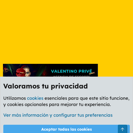
Valoramos tu privacidad
Utilizamos
cookies
esenciales para que este sitio funcione,
y cookies opcionales para mejorar tu experiencia.
Valencia
Ver más información y configurar tus preferencias
Cookies
PL OLDSTYLE AMARILLO
Cambiar fuente
Español (ES)
Arri
Aceptar todas las cookies
Contáctanos
Términos y reglas
Política de privacidad
Ayuda