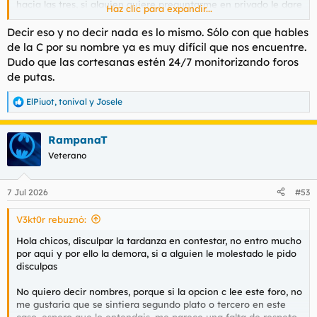
hacia las tres, si alguien quiere preguntarme en privado le dare
Haz clic para expandir...
informacion de quienes son y como fue la experiancia
Decir eso y no decir nada es lo mismo. Sólo con que hables
Se trata de una brasileña, conocida y con muy buenos
de la C por su nombre ya es muy difícil que nos encuentre.
comentarios, en cuanto a la opcion B, le vere en algun
Dudo que las cortesanas estén 24/7 monitorizando foros
momento, mi condicion economica no me permite ir todas las
de putas.
semanas, asi que debo acertar si o si en mis salidas, por eso lo
de la pregunta en ningun momento quise haceros perder el
ElPiuot
,
tonival
y
Josele
tiempo y para mi si era importante saber vuestras opiniones
R
e
a
Que finalmente las visite a las 3, pues seguro, pero se
RampanaT
c
demorara en el tiempo
c
Veterano
i
Capitan Alatriste, en ningum momento quise hacer perder el
o
tiempo a nadie, siempre que he pensado que mi experiencia
n
7 Jul 2026
#53
pudiera ayudar a alguien he dado mi opinion, y he escrito
e
algun FT tambien, pero si tu piensas que no se me tiene que
s
V3kt0r rebuznó:
:
hacer caso... bueno, repito, no entro mucho y la verdad es que
ahora mismo me sorprende la cantidad de comentarios que ha
Hola chicos, disculpar la tardanza en contestar, no entro mucho
tenido este hilo
por aqui y por ello la demora, si a alguien le molestado le pido
disculpas
Repito las gracias a todos aquello que han opinado y me han
dado su consejo, a la mayoría les hare caso para futuras veces,
No quiero decir nombres, porque si la opcion c lee este foro, no
me han parecido muy instructivos
me gustaria que se sintiera segundo plato o tercero en este
caso, espero que lo entendais, me parece una falta de respeto