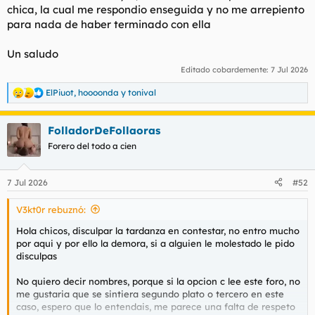
chica, la cual me respondio enseguida y no me arrepiento
para nada de haber terminado con ella
Un saludo
Editado cobardemente:
7 Jul 2026
ElPiuot
,
hoooonda
y
tonival
R
e
a
FolladorDeFollaoras
c
c
Forero del todo a cien
i
o
n
7 Jul 2026
#52
e
s
V3kt0r rebuznó:
:
Hola chicos, disculpar la tardanza en contestar, no entro mucho
por aqui y por ello la demora, si a alguien le molestado le pido
disculpas
No quiero decir nombres, porque si la opcion c lee este foro, no
me gustaria que se sintiera segundo plato o tercero en este
caso, espero que lo entendais, me parece una falta de respeto