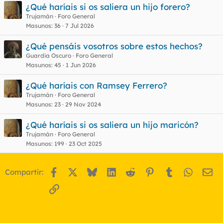
¿Qué haríais si os saliera un hijo forero?
confirmamos fecha y hora, pero que primero me la retraso una
Trujamán
Foro General
hora y media hora antes de la cita me la cancelo por motivos
Masunos
36
7 Jul 2026
de fuerza mayor, mande un wassap a la tercersa chica, la cual
me respondio enseguida y no me arrepiento para nada de
haber terminado con ella
¿Qué pensáis vosotros sobre estos hechos?
Guardia Oscuro
Foro General
Un saludo
Masunos
45
1 Jun 2026
¿Qué haríais con Ramsey Ferrero?
Trujamán
Foro General
Masunos
23
29 Nov 2024
¿Qué haríais si os saliera un hijo maricón?
Trujamán
Foro General
Masunos
199
23 Oct 2025
Facebook
X
Bluesky
LinkedIn
Reddit
Pinterest
Tumblr
WhatsA
Em
Compartir:
Enlace