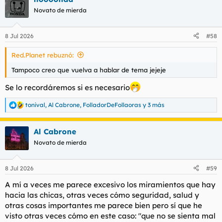
c
Novato de mierda
i
o
n
8 Jul 2026
#58
e
s
Red.Planet rebuznó:
:
Tampoco creo que vuelva a hablar de tema jejeje
Se lo recordáremos si es necesario
tonival
,
Al Cabrone
,
FolladorDeFollaoras
y 3 más
R
e
a
Al Cabrone
c
c
Novato de mierda
i
o
n
8 Jul 2026
#59
e
s
A mí a veces me parece excesivo los miramientos que hay
:
hacia las chicas, otras veces cómo seguridad, salud y
otras cosas importantes me parece bien pero sí que he
visto otras veces cómo en este caso: "que no se sienta mal