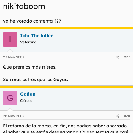
nikitaboom
l
i
t
o
e
ya he votado contenta ???
m
a
Ichi The killer
I
Veterano
27 Nov 2003
#27
Que premios más tristes.
Son más cutres que los Goyas.
Gañan
G
Clásico
28 Nov 2003
#28
El retorno de la morsa, en fin, nos podías haber ahorrado
el saber que te estás desangrando tia asquerosa que casi