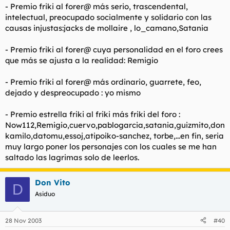
- Premio friki al forer@ más serio, trascendental,
intelectual, preocupado socialmente y solidario con las
causas injustas:jacks de mollaire , lo_camano,Satania
- Premio friki al forer@ cuya personalidad en el foro crees
que más se ajusta a la realidad: Remigio
- Premio friki al forer@ más ordinario, guarrete, feo,
dejado y despreocupado : yo mismo
- Premio estrella friki al friki más friki del foro :
Now112,Remigio,cuervo,pablogarcia,satania,guizmito,don
kamilo,datomu,essoj,atipoiko-sanchez, torbe,...en fin, seria
muy largo poner los personajes con los cuales se me han
saltado las lagrimas solo de leerlos.
Don Vito
D
Asiduo
28 Nov 2003
#40