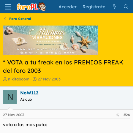
Acceder
Regístrate
Foro General
* VOTA a tu freak en los PREMIOS FREAK
del foro 2003
I
F
nikitaboom
27 Nov 2003
n
e
i
c
NoW112
N
c
h
Asiduo
i
a
a
d
d
e
27 Nov 2003
#26
o
i
r
n
voto a las mas puta:
d
i
e
c