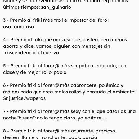
Nadie y se ha revelado ser un friki en toda regla en los
últimos tiempos: san_guinario
3 - Premio al friki más troll e impostor del foro :
oso_amoroso
4 - Premio al friki que más escribe, postea, pero menos
aporta y dice, vamos, alguien con mensajes sin
trascendencia: el cuervo
5 - Premio friki al forer@ más simpático, educado, con
clase y de mejor rollo: paola
6 - Premio friki al forer@ más cabroncete, polémico y
maleducado que crea malos rollos y enrauda el ambiente:
Sr justice/waperas
7 - Premio friki al forer@ más sexy con el que pasarías una
noche"buena": no lo tengo claro, ya editare ....
8 - Premio friki al forer@ más ocurrente, gracioso,
desternillante y tronchante : pablo garcia