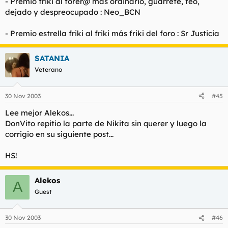
- Premio friki al forer@ más ordinario, guarrete, feo,
dejado y despreocupado : Neo_BCN
- Premio estrella friki al friki más friki del foro : Sr Justicia
SATANIA
Veterano
30 Nov 2003
#45
Lee mejor Alekos...
DonVito repitio la parte de Nikita sin querer y luego la
corrigio en su siguiente post...
HS!
Alekos
A
Guest
30 Nov 2003
#46