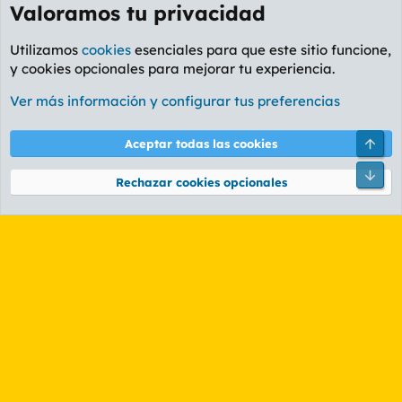
Valoramos tu privacidad
Utilizamos
cookies
esenciales para que este sitio funcione,
y cookies opcionales para mejorar tu experiencia.
Foro General
Ver más información y configurar tus preferencias
Cookies
PL OLDSTYLE AMARILLO
Cambiar fuente
Español (ES)
Arri
Aceptar todas las cookies
Contáctanos
Términos y reglas
Política de privacidad
Ayuda
R
Pie
S
Rechazar cookies opcionales
S
®
Community platform by XenForo
© 2010-2026 XenForo Ltd.