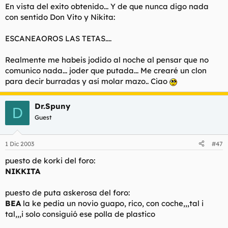
En vista del exito obtenido... Y de que nunca digo nada
con sentido Don Vito y Nikita:
ESCANEAOROS LAS TETAS....
Realmente me habeis jodido al noche al pensar que no
comunico nada... joder que putada... Me crearé un clon
para decir burradas y así molar mazo.. Ciao
Dr.Spuny
D
Guest
1 Dic 2003
#47
puesto de korki del foro:
NIKKITA
puesto de puta askerosa del foro:
BEA
la ke pedia un novio guapo, rico, con coche,,,tal i
tal,,,i solo consiguió ese polla de plastico