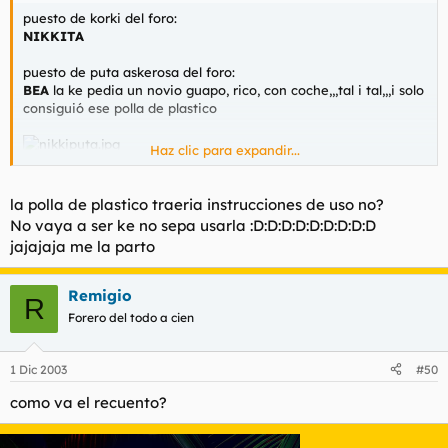
puesto de korki del foro:
NIKKITA
puesto de puta askerosa del foro:
BEA
la ke pedia un novio guapo, rico, con coche,,,tal i tal,,,i solo
consiguió ese polla de plastico
Haz clic para expandir...
Salu2, Dr.Spuny
la polla de plastico traeria instrucciones de uso no?
No vaya a ser ke no sepa usarla :D:D:D:D:D:D:D:D:D
jajajaja me la parto
Remigio
R
Forero del todo a cien
1 Dic 2003
#50
como va el recuento?