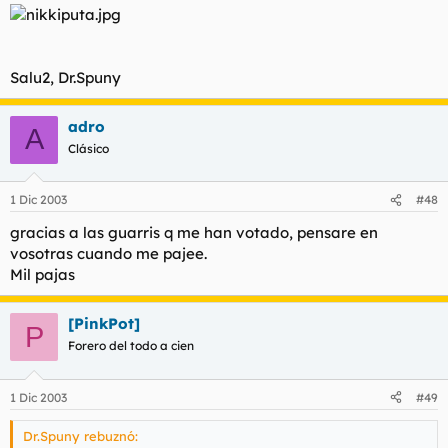
Salu2, Dr.Spuny
adro
A
Clásico
1 Dic 2003
#48
gracias a las guarris q me han votado, pensare en
vosotras cuando me pajee.
Mil pajas
[PinkPot]
P
Forero del todo a cien
1 Dic 2003
#49
Dr.Spuny rebuznó: