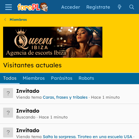
Acceder
Regístrate
Miembros
Visitantes actuales
Todos
Miembros
Parásitos
Robots
Invitado
Viendo tema
Caras, frases y tribales
Hace 1 minuto
Invitado
Buscando
Hace 1 minuto
Invitado
Viendo tema
Salta la sorpresa. Tiroteo en una escuela USA