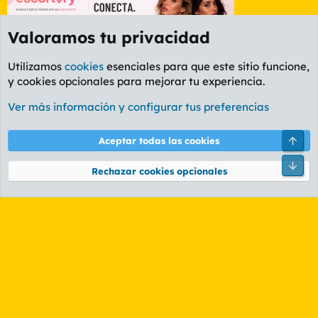
Valoramos tu privacidad
Utilizamos
cookies
esenciales para que este sitio funcione,
y cookies opcionales para mejorar tu experiencia.
Miembros
Ver más información y configurar tus preferencias
Cookies
PL OLDSTYLE AMARILLO
Cambiar fuente
Español (ES)
Arri
Aceptar todas las cookies
Contáctanos
Términos y reglas
Política de privacidad
Ayuda
R
Pie
S
Rechazar cookies opcionales
S
®
Community platform by XenForo
© 2010-2026 XenForo Ltd.