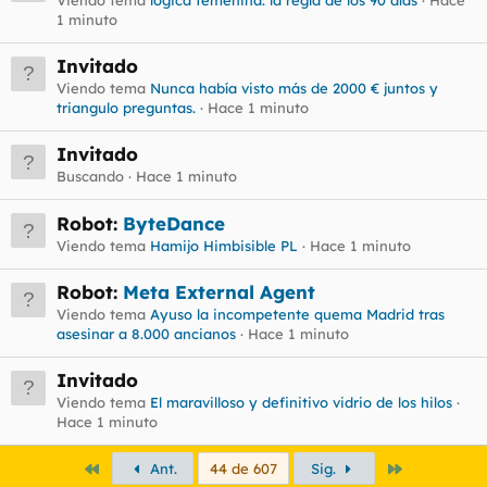
1 minuto
Invitado
Viendo tema
Nunca había visto más de 2000 € juntos y
triangulo preguntas.
Hace 1 minuto
Invitado
Buscando
Hace 1 minuto
Robot:
ByteDance
Viendo tema
Hamijo Himbisible PL
Hace 1 minuto
Robot:
Meta External Agent
Viendo tema
Ayuso la incompetente quema Madrid tras
asesinar a 8.000 ancianos
Hace 1 minuto
Invitado
Viendo tema
El maravilloso y definitivo vidrio de los hilos
Hace 1 minuto
Primero
Último
Ant.
44 de 607
Sig.