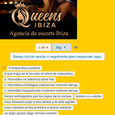
Último
1 de 4
Sig.
Debes iniciar sesión o registrarte para responder aquí.
E
0 mopordown palace
t
0 qué tripa se le ha roto al retra de moporday
i
0. thorndike ve telecinco abre hilo
q
1. thorndike antológico subnormal votante del pp
u
1. thorndike hezpañordo trisómico votante del pp
e
t
heces restregadas por las joyas de la corona
leonor>>>>>>kate
a
max fimosian paja a dos dedos y le sale agüilla
s
max mierdan el feo prefiere a leticia sabater
no diga spizoo diga retraso mental