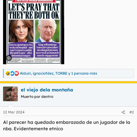
Alduin
,
ignaciofdez
,
TORBE
y 1 persona más
R
e
a
el viejo dela montaña
c
c
Muerto por dentro
i
o
n
12 Mar 2024
#2
e
s
Al parecer ha quedado embarazada de un jugador de la
:
nba. Evidentemente etnico