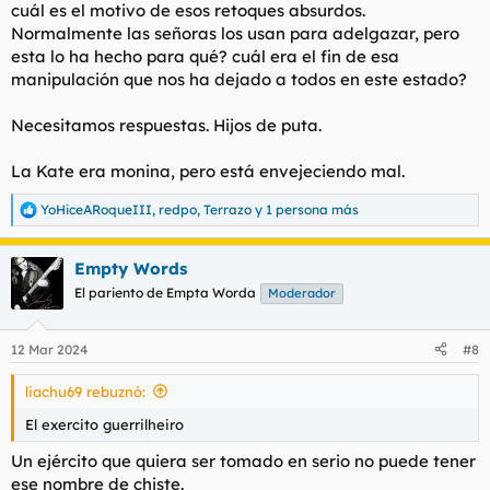
cuál es el motivo de esos retoques absurdos.
Normalmente las señoras los usan para adelgazar, pero
esta lo ha hecho para qué? cuál era el fin de esa
manipulación que nos ha dejado a todos en este estado?
Necesitamos respuestas. Hijos de puta.
La Kate era monina, pero está envejeciendo mal.
YoHiceARoqueIII
,
redpo
,
Terrazo
y 1 persona más
R
e
a
Empty Words
c
c
El pariento de Empta Worda
Moderador
i
o
n
12 Mar 2024
#8
e
s
liachu69 rebuznó:
:
El exercito guerrilheiro
Un ejército que quiera ser tomado en serio no puede tener
ese nombre de chiste.