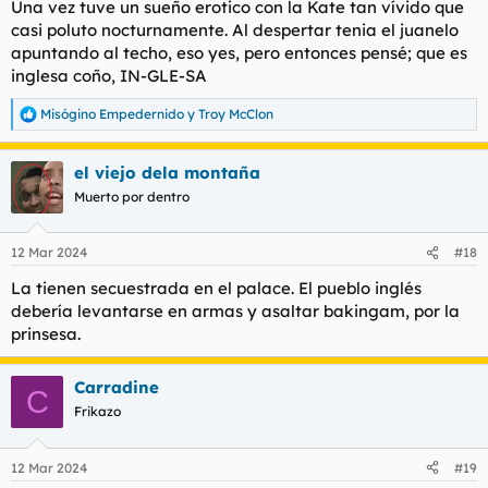
Una vez tuve un sueño erotico con la Kate tan vívido que
casi poluto nocturnamente. Al despertar tenia el juanelo
apuntando al techo, eso yes, pero entonces pensé; que es
inglesa coño, IN-GLE-SA
Misógino Empedernido
y
Troy McClon
R
e
a
el viejo dela montaña
c
c
Muerto por dentro
i
o
n
12 Mar 2024
#18
e
s
La tienen secuestrada en el palace. El pueblo inglés
:
debería levantarse en armas y asaltar bakingam, por la
prinsesa.
Carradine
C
Frikazo
12 Mar 2024
#19