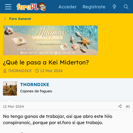
Acceder
Regístrate
Foro General
¿Qué le pasa a Kei Miderton?
I
F
THORNDIKE
12 Mar 2024
n
e
i
c
THORNDIKE
c
h
Cojones de fogueo
i
a
a
d
d
e
12 Mar 2024
#1
o
i
r
n
No tengo ganas de trabajar, así que abro este hilo
d
i
conspiranoic, porque por el.foro sí que trabajo.
e
c
l
i