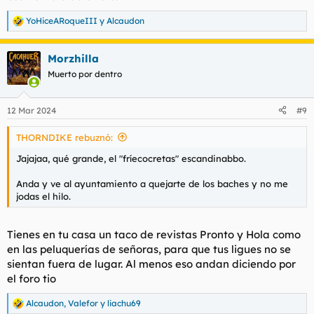
YoHiceARoqueIII
y
Alcaudon
R
e
a
Morzhilla
c
c
Muerto por dentro
i
o
n
12 Mar 2024
#9
e
s
THORNDIKE rebuznó:
:
Jajajaa, qué grande, el "fríecocretas" escandinabbo.
Anda y ve al ayuntamiento a quejarte de los baches y no me
jodas el hilo.
Tienes en tu casa un taco de revistas Pronto y Hola como
en las peluquerías de señoras, para que tus ligues no se
sientan fuera de lugar. Al menos eso andan diciendo por
el foro tio
Alcaudon
,
Valefor
y
liachu69
R