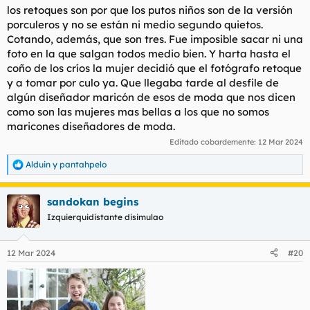
los retoques son por que los putos niños son de la versión
porculeros y no se están ni medio segundo quietos.
Cotando, además, que son tres. Fue imposible sacar ni una
foto en la que salgan todos medio bien. Y harta hasta el
coño de los críos la mujer decidió que el fotógrafo retoque
y a tomar por culo ya. Que llegaba tarde al desfile de
algún diseñador maricón de esos de moda que nos dicen
como son las mujeres mas bellas a los que no somos
maricones diseñadores de moda.
Editado cobardemente:
12 Mar 2024
Alduin
y
pantahpelo
R
e
a
sandokan begins
c
c
Izquierquidistante disimulao
i
o
n
12 Mar 2024
#20
e
s
: