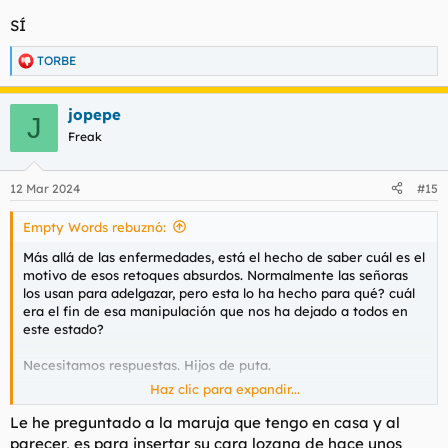
SÍ
TORBE
R
e
a
jopepe
c
J
c
Freak
i
o
n
12 Mar 2024
#15
e
s
Empty Words rebuznó:
:
Más allá de las enfermedades, está el hecho de saber cuál es el
motivo de esos retoques absurdos. Normalmente las señoras
los usan para adelgazar, pero esta lo ha hecho para qué? cuál
era el fin de esa manipulación que nos ha dejado a todos en
este estado?
Necesitamos respuestas. Hijos de puta.
Haz clic para expandir...
La Kate era monina, pero está envejeciendo mal.
Le he preguntado a la maruja que tengo en casa y al
parecer, es para insertar su cara lozana de hace unos