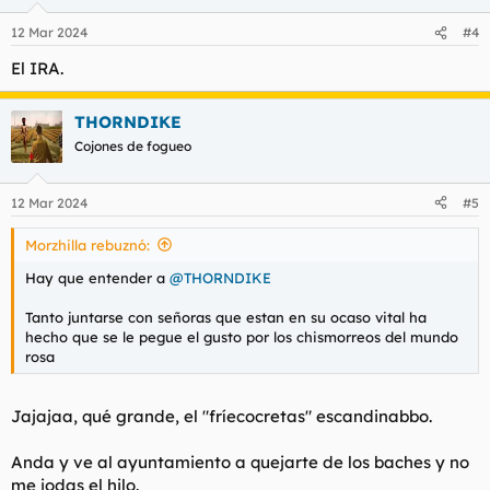
o
n
12 Mar 2024
#4
e
s
El IRA.
:
THORNDIKE
Cojones de fogueo
12 Mar 2024
#5
Morzhilla rebuznó:
Hay que entender a
@THORNDIKE
Tanto juntarse con señoras que estan en su ocaso vital ha
hecho que se le pegue el gusto por los chismorreos del mundo
rosa
Jajajaa, qué grande, el "fríecocretas" escandinabbo.
Anda y ve al ayuntamiento a quejarte de los baches y no
me jodas el hilo.