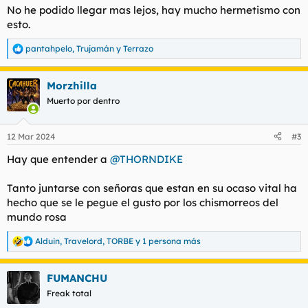
No he podido llegar mas lejos, hay mucho hermetismo con
esto.
pantahpelo
,
Trujamán
y
Terrazo
R
e
a
Morzhilla
c
c
Muerto por dentro
i
o
n
12 Mar 2024
#3
e
s
Hay que entender a
@THORNDIKE
:
Tanto juntarse con señoras que estan en su ocaso vital ha
hecho que se le pegue el gusto por los chismorreos del
mundo rosa
Alduin
,
Travelord
,
TORBE
y 1 persona más
R
e
a
FUMANCHU
c
c
Freak total
i