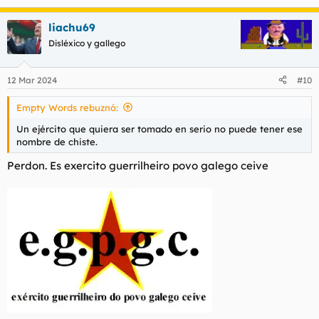
e
a
liachu69
c
c
Disléxico y gallego
i
o
n
12 Mar 2024
#10
e
s
Empty Words rebuznó:
:
Un ejército que quiera ser tomado en serio no puede tener ese
nombre de chiste.
Perdon. Es exercito guerrilheiro povo galego ceive