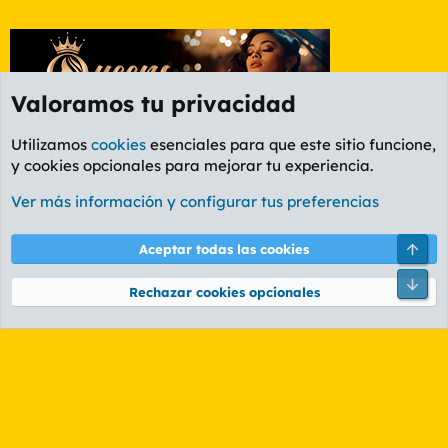
Valoramos tu privacidad
Utilizamos
cookies
esenciales para que este sitio funcione,
y cookies opcionales para mejorar tu experiencia.
Foro General
Ver más información y configurar tus preferencias
Cookies
PL OLDSTYLE AMARILLO
Cambiar fuente
Español (ES)
Arri
Aceptar todas las cookies
Contáctanos
Términos y reglas
Política de privacidad
Ayuda
R
Pie
S
Rechazar cookies opcionales
S
®
Community platform by XenForo
© 2010-2026 XenForo Ltd.