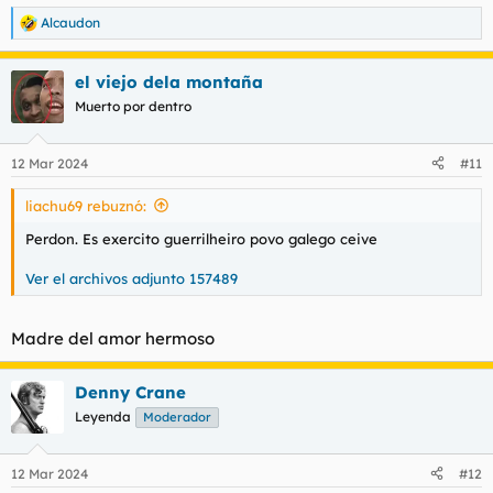
Alcaudon
R
e
a
el viejo dela montaña
c
c
Muerto por dentro
i
o
n
12 Mar 2024
#11
e
s
liachu69 rebuznó:
:
Perdon. Es exercito guerrilheiro povo galego ceive
Ver el archivos adjunto 157489
Madre del amor hermoso
Denny Crane
Leyenda
Moderador
12 Mar 2024
#12