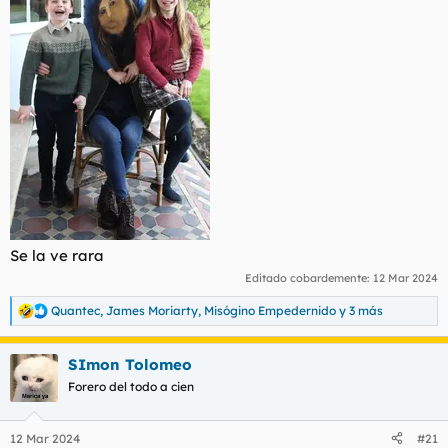
Se la ve rara
Editado cobardemente:
12 Mar 2024
Quantec
,
James Moriarty
,
Misógino Empedernido
y 3 más
R
e
a
SImon Tolomeo
c
c
Forero del todo a cien
i
o
n
12 Mar 2024
#21
e