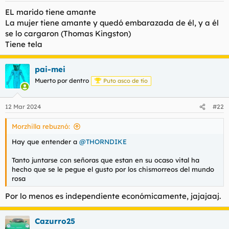
s
EL marido tiene amante
:
La mujer tiene amante y quedó embarazada de él, y a él
se lo cargaron (Thomas Kingston)
Tiene tela
pai-mei
Muerto por dentro
Puto asco de tío
12 Mar 2024
#22
Morzhilla rebuznó:
Hay que entender a
@THORNDIKE
Tanto juntarse con señoras que estan en su ocaso vital ha
hecho que se le pegue el gusto por los chismorreos del mundo
rosa
Por lo menos es independiente económicamente, jajajaaj.
Cazurro25