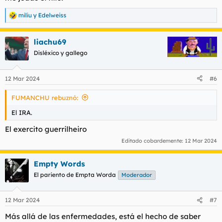
miliu
y
Edelweiss
R
e
a
liachu69
c
c
Disléxico y gallego
i
o
n
12 Mar 2024
#6
e
s
FUMANCHU rebuznó:
:
El IRA.
El exercito guerrilheiro
Editado cobardemente:
12 Mar 2024
Empty Words
El pariento de Empta Worda
Moderador
12 Mar 2024
#7
Más allá de las enfermedades, está el hecho de saber