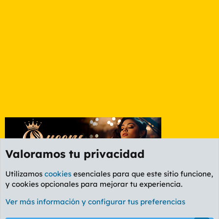
Valoramos tu privacidad
Utilizamos
cookies
esenciales para que este sitio funcione,
y cookies opcionales para mejorar tu experiencia.
Foro General
Ver más información y configurar tus preferencias
Cookies
PL OLDSTYLE AMARILLO
Cambiar fuente
Español (ES)