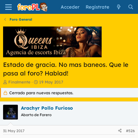
Acceder
Regístrate
Foro General
Estado de gracia. No mas baneos. Que le
pasa al foro? Hablad!
I
F
Finalmente
19 May 2017
n
e
Cerrado para nuevas respuestas.
i
c
c
h
i
a
Arachyr Pollo Furioso
a
d
d
Aborto de Forero
e
o
i
r
n
31 May 2017
#526
d
i
e
c