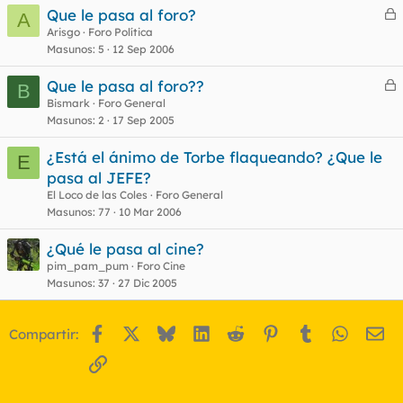
Que le pasa al foro?
A
e
Arisgo
Foro Política
Masunos
5
12 Sep 2006
r
r
Que le pasa al foro??
B
e
Bismark
Foro General
Masunos
2
17 Sep 2005
r
o
r
¿Está el ánimo de Torbe flaqueando? ¿Que le
E
pasa al JEFE?
El Loco de las Coles
Foro General
o
Masunos
77
10 Mar 2006
¿Qué le pasa al cine?
pim_pam_pum
Foro Cine
Masunos
37
27 Dic 2005
Facebook
X
Bluesky
LinkedIn
Reddit
Pinterest
Tumblr
WhatsA
Em
Compartir:
Enlace