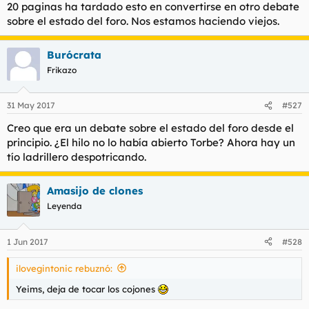
20 paginas ha tardado esto en convertirse en otro debate
l
i
sobre el estado del foro. Nos estamos haciendo viejos.
t
o
e
m
Burócrata
a
Frikazo
31 May 2017
#527
Creo que era un debate sobre el estado del foro desde el
principio. ¿El hilo no lo había abierto Torbe? Ahora hay un
tío ladrillero despotricando.
Amasijo de clones
Leyenda
1 Jun 2017
#528
ilovegintonic rebuznó:
Yeims, deja de tocar los cojones