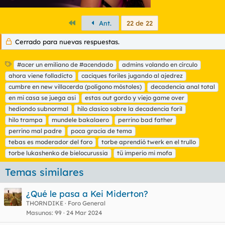
Primero
Ant.
22 de 22
Cerrado para nuevas respuestas.
E
#acer un emiliano de #acendado
admins volando en círculo
t
ahora viene folladicto
caciques foriles jugando al ajedrez
i
cumbre en new villacerda (polígono móstoles)
decadencia anal total
q
en mi casa se juega asi
estas out gordo y viejo game over
u
hediondo subnormal
e
hilo clasico sobre la decadencia foril
t
hilo trampa
mundele bakalaero
perrino bad father
a
perrino mal padre
poca gracia de tema
s
tebas es moderador del foro
torbe aprendió twerk en el trullo
torbe lukashenko de bielocurussia
tü imperio mi mofa
Temas similares
¿Qué le pasa a Kei Miderton?
THORNDIKE
Foro General
Masunos
99
24 Mar 2024