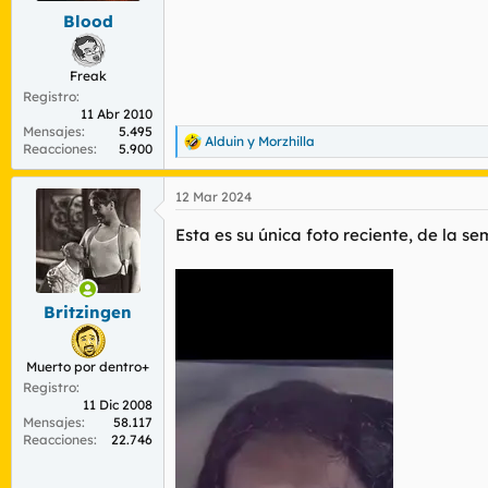
s
Blood
:
Freak
Registro
11 Abr 2010
Mensajes
5.495
Alduin
y
Morzhilla
R
Reacciones
5.900
e
a
12 Mar 2024
c
c
Esta es su única foto reciente, de la 
i
o
n
e
s
Britzingen
:
Muerto por dentro+
Registro
11 Dic 2008
Mensajes
58.117
Reacciones
22.746