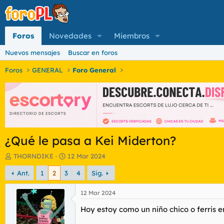
Foros
Novedades
Miembros
Nuevos mensajes
Buscar en foros
Foros
GENERAL
Foro General
¿Qué le pasa a Kei Miderton?
I
F
THORNDIKE
12 Mar 2024
n
e
Ant.
1
2
3
4
Sig.
i
c
c
h
i
a
12 Mar 2024
a
d
Hoy estoy como un niño chico o ferris 
d
e
o
i