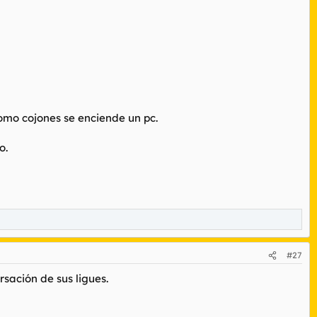
como cojones se enciende un pc.
o.
#27
sación de sus ligues.