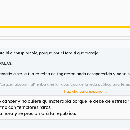
e hilo conspiranoic, porque por el.foro sí que trabajo.
PALAS.
 llamada a ser la futura reina de Inglaterra anda desaparecida y no se 
 "cirugía abdominal" e iba a estar apartada de la vida pública una tem
Haz clic para expandir...
 y esta semana, para acallar rumores, los subnormales han publicado u
e cáncer y no quiere quimoterapia porque le debe de estresar
ermo con temblores raros.
a hora y se proclamará la república.
destino nos ocultan?