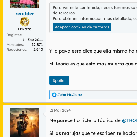
r
n
Para ver este contenido, necesitaremos su
d
i
de terceros.
rendder
e
c
Para obtener información más detallada, c
l
i
t
o
Aceptar cookies de terceros
Frikazo
e
Registro
m
14 Ene 2011
a
Mensajes
12.871
Reacciones
2.940
Y la pava esta dice que ella misma ha 
Mi teoría es que está mas muerta que 
Spoiler
John McClane
R
e
a
12 Mar 2024
c
c
Me parece horrible la táctica de
@THO
i
o
n
Si las marujas que te escriben te habla
e