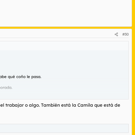
#30
sabe qué coño le pasa.
porada.
na foto chopeadísima que ha causado todo lo contrario.
 el trabajar o algo. También está la Camila que está de