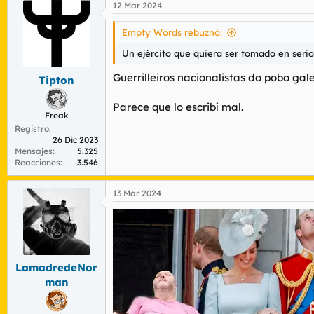
12 Mar 2024
Empty Words rebuznó:
Un ejército que quiera ser tomado en seri
Guerrilleiros nacionalistas do pobo gal
Tipton
Parece que lo escribí mal.
Freak
Registro
26 Dic 2023
Mensajes
5.325
Reacciones
3.546
13 Mar 2024
LamadredeNor
man