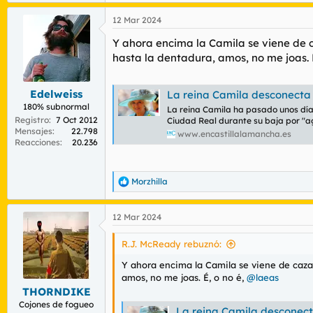
Todo esto se añade que al "el oreja" esta 
a
12 Mar 2024
c
Desde PL nos adherimos a los deseos del Da
c
Y ahora encima la Camila se viene de c
i
o
hasta la dentadura, amos, no me joas. 
Ver el archivos adjunto 157486
n
e
s
Edelweiss
La reina Camila desconecta
:
180% subnormal
La reina Camila ha pasado unos día
Registro
7 Oct 2012
Ciudad Real durante su baja por "a
Mensajes
22.798
www.encastillalamancha.es
Reacciones
20.236
Morzhilla
R
e
a
12 Mar 2024
c
c
i
R.J. McReady rebuznó:
o
n
Y ahora encima la Camila se viene de caza 
e
amos, no me joas. É, o no é,
@laeas
s
THORNDIKE
:
Cojones de fogueo
La reina Camila desconect