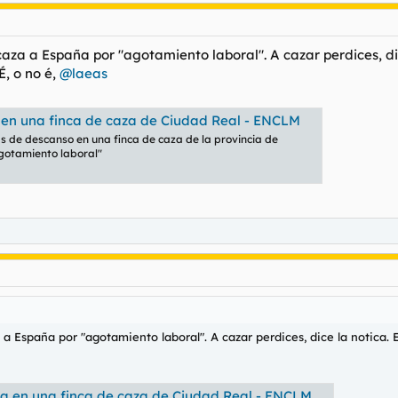
bien tocado con un cansah de próstata galopante.
ily Mail. Que LOL los proteja.
aza a España por "agotamiento laboral". A cazar perdices, dic
É, o no é,
@laeas
 en una finca de caza de Ciudad Real - ENCLM
s de descanso en una finca de caza de la provincia de
gotamiento laboral"
a España por "agotamiento laboral". A cazar perdices, dice la notica. E
a en una finca de caza de Ciudad Real - ENCLM