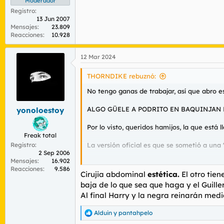
Moderador
Registro
13 Jun 2007
Mensajes
23.809
Reacciones
10.928
12 Mar 2024
THORNDIKE rebuznó:
No tengo ganas de trabajar, así que abro est
ALGO GÜELE A PODRITO EN BAQUINJAN 
yonoloestoy
Por lo visto, queridos hamijos, la que está
Freak total
Registro
La versión oficial es que se sometió a una
2 Sep 2006
Mensajes
16.902
El caso es que el retiro se está alargando
Reacciones
9.586
Cirujia abdominal
estética.
El otro tien
Ver el archivos adjunto 157485
baja de lo que sea que haga y el Guill
Al final Harry y la negra reinarán medi
¿Qué está pasando, hamijos? ¿Qué oscuro 
Alduin
y
pantahpelo
R
e