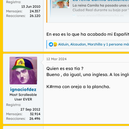
Registro
La reina Camila ha pasado unos d
13 Jun 2010
Ciudad Real durante su baja por 
Mensajes
24.357
www.encastillalamancha.es
Reacciones
26.120
En eso es lo que ha acabado mi Españit
Alduin
,
Alcaudon
,
Morzhilla
y 1 persona má
R
e
a
12 Mar 2024
c
c
Quien es esa tía ?
i
o
Bueno , da igual, una inglesa. A los ing
n
e
K#rma con oreja a la plancha.
s
ignaciofdez
:
Most Scrolleable
User EVER
Registro
27 Sep 2012
Mensajes
32.914
Reacciones
26.496