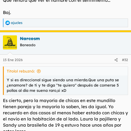
Qué tendrá que ver el hambre con el sentimiento...
Baj.
ajucles
R
e
a
Narcosm
c
c
Baneado
i
o
n
15 Ene 2026
#32
e
s
Titolol rebuznó:
:
Y si es direccional sigue siendo una mierda.Que una puta se
¿enamore? de ti y te diga ''te quiero" después de comerse 5
pollas al día me suena raro,si xD
Es cierto, pero la mayoría de chicas en este mundillo
tienen pareja y la mayoría lo saben, les da igual. Yo
recuerdo en dos casos al menos haber estado con chicas y
el novio en la habitación de al lado. Laura la pajillera y
Sandy una brasileña de 19 q estuvo hace unos años por