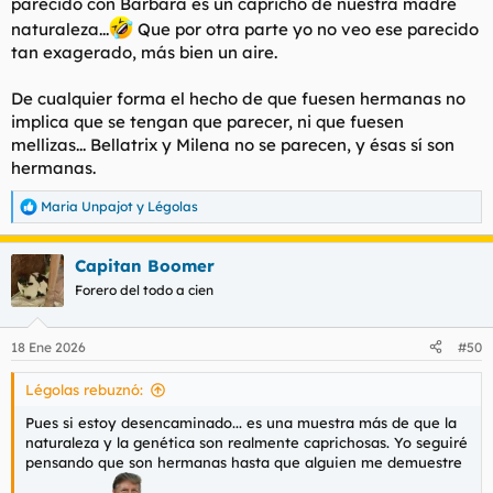
parecido con Bárbara es un capricho de nuestra madre
naturaleza...
Que por otra parte yo no veo ese parecido
tan exagerado, más bien un aire.
De cualquier forma el hecho de que fuesen hermanas no
implica que se tengan que parecer, ni que fuesen
mellizas... Bellatrix y Milena no se parecen, y ésas sí son
hermanas.
Maria Unpajot
y
Légolas
R
e
a
Capitan Boomer
c
c
Forero del todo a cien
i
o
n
18 Ene 2026
#50
e
s
Légolas rebuznó:
:
Pues si estoy desencaminado... es una muestra más de que la
naturaleza y la genética son realmente caprichosas. Yo seguiré
pensando que son hermanas hasta que alguien me demuestre