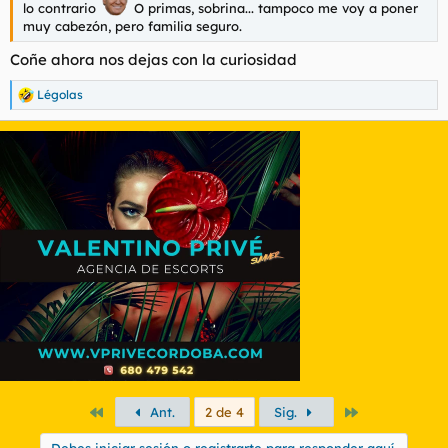
lo contrario
O primas, sobrina... tampoco me voy a poner
muy cabezón, pero familia seguro.
Coñe ahora nos dejas con la curiosidad
Légolas
R
e
a
c
c
i
o
n
e
s
:
Primero
Último
Ant.
2 de 4
Sig.