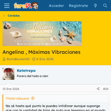
Acceder
Regístrate
Córdoba
Angelina , Máximas Vibraciones
I
F
BorisBecker00
8 Ene 2026
n
e
i
c
Ketetrepo
c
h
Forero del todo a cien
i
a
a
d
d
e
15 Ene 2026
#26
o
i
r
n
Titolol rebuznó:
d
i
e
c
No sé hasta qué punto la puedes intidimar aunque supongo
l
i
que con la cantidad de hijos de puta que tenemos en el mundo