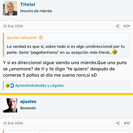
Titolol
c
c
Novato de mierda
i
o
n
15 Ene 2026
#29
e
s
ajucles rebuznó:
:
La verdad es que sí, sobre todo si es algo unidireccional por tu
parte. Sería "pagafantismo" en su acepción más literal...
Y si es direccional sigue siendo una mierda.Que una puta
se ¿enamore? de ti y te diga ''te quiero" después de
comerse 5 pollas al día me suena raro,si xD
Aprendizdsdaddy
y
Légolas
R
e
a
ajucles
c
c
Baneado
i
o
n
15 Ene 2026
#30
e
s