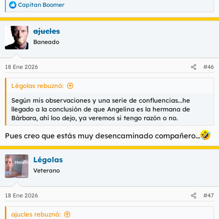
Capitan Boomer
R
e
a
ajucles
c
c
Baneado
i
o
n
18 Ene 2026
#46
e
s
Légolas rebuznó:
:
Según mis observaciones y una serie de confluencias...he
llegado a la conclusión de que Angelina es la hermana de
Bárbara, ahí loo dejo, ya veremos si tengo razón o no.
Pues creo que estás muy desencaminado compañero...
Légolas
Veterano
18 Ene 2026
#47
ajucles rebuznó: