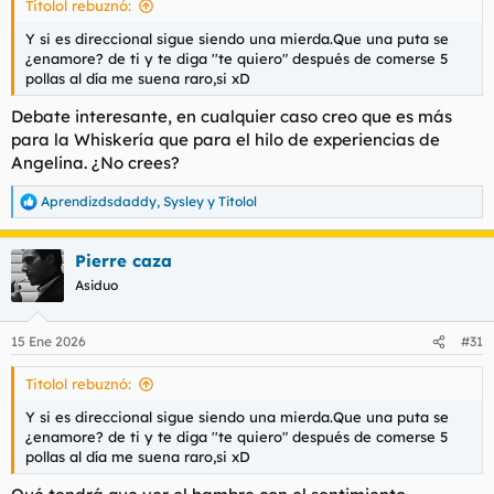
Titolol rebuznó:
:
Y si es direccional sigue siendo una mierda.Que una puta se
¿enamore? de ti y te diga ''te quiero" después de comerse 5
pollas al día me suena raro,si xD
Debate interesante, en cualquier caso creo que es más
para la Whiskería que para el hilo de experiencias de
Angelina. ¿No crees?
Aprendizdsdaddy
,
Sysley
y
Titolol
R
e
a
Pierre caza
c
c
Asiduo
i
o
n
15 Ene 2026
#31
e
s
Titolol rebuznó:
:
Y si es direccional sigue siendo una mierda.Que una puta se
¿enamore? de ti y te diga ''te quiero" después de comerse 5
pollas al día me suena raro,si xD