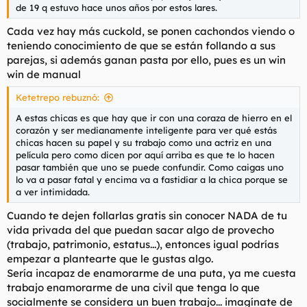
de 19 q estuvo hace unos años por estos lares.
Cada vez hay más
cuckold
, se ponen cachondos viendo o
teniendo conocimiento de que se están follando a sus
parejas, si además ganan pasta por ello, pues es un win
win de manual
Ketetrepo rebuznó:
A estas chicas es que hay que ir con una coraza de hierro en el
corazón y ser medianamente inteligente para ver qué estás
chicas hacen su papel y su trabajo como una actriz en una
película pero como dicen por aquí arriba es que te lo hacen
pasar también que uno se puede confundir. Como caigas uno
lo va a pasar fatal y encima va a fastidiar a la chica porque se
a ver intimidada.
Cuando te dejen follarlas gratis sin conocer NADA de tu
vida privada del que puedan sacar algo de provecho
(trabajo, patrimonio, estatus...), entonces igual podrías
empezar a plantearte que le gustas algo.
Sería incapaz de enamorarme de una puta, ya me cuesta
trabajo enamorarme de una civil que tenga lo que
socialmente se considera un buen trabajo... imagínate de