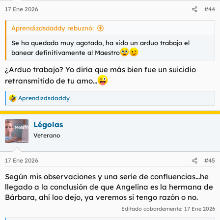
n
17 Ene 2026
#44
e
s
Aprendizdsdaddy rebuznó:
:
Se ha quedado muy agotado, ha sido un arduo trabajo el
banear definitivamente al Maestro
¿Arduo trabajo? Yo diría que más bien fue un suicidio
retransmitido de tu amo...
Aprendizdsdaddy
R
e
a
Légolas
c
c
Veterano
i
o
n
17 Ene 2026
#45
e
s
Según mis observaciones y una serie de confluencias...he
:
llegado a la conclusión de que Angelina es la hermana de
Bárbara, ahí loo dejo, ya veremos si tengo razón o no.
Editado cobardemente:
17 Ene 2026