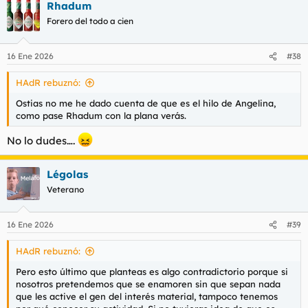
Rhadum
c
c
Forero del todo a cien
i
o
n
16 Ene 2026
#38
e
s
HAdR rebuznó:
:
Ostias no me he dado cuenta de que es el hilo de Angelina,
como pase Rhadum con la plana verás.
No lo dudes….
Légolas
Veterano
16 Ene 2026
#39
HAdR rebuznó:
Pero esto último que planteas es algo contradictorio porque si
nosotros pretendemos que se enamoren sin que sepan nada
que les active el gen del interés material, tampoco tenemos