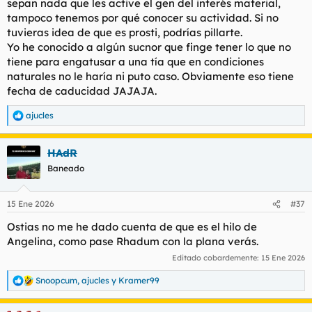
sepan nada que les active el gen del interés material,
tampoco tenemos por qué conocer su actividad. Si no
tuvieras idea de que es prosti, podrías pillarte.
Yo he conocido a algún sucnor que finge tener lo que no
tiene para engatusar a una tía que en condiciones
naturales no le haría ni puto caso. Obviamente eso tiene
fecha de caducidad JAJAJA.
ajucles
R
e
a
HAdR
c
c
Baneado
i
o
n
15 Ene 2026
#37
e
s
Ostias no me he dado cuenta de que es el hilo de
:
Angelina, como pase Rhadum con la plana verás.
Editado cobardemente:
15 Ene 2026
Snoopcum
,
ajucles
y
Kramer99
R
e
a