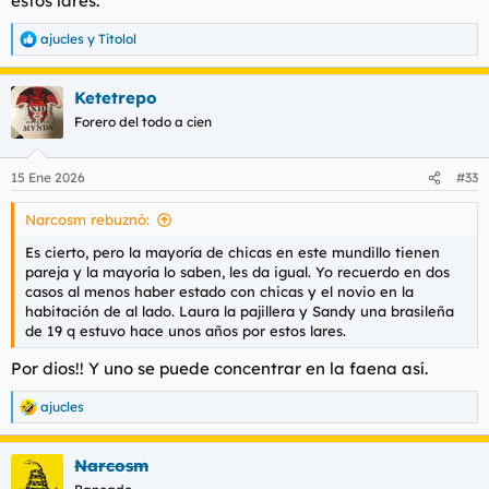
estos lares.
ajucles
y
Titolol
R
e
a
Ketetrepo
c
c
Forero del todo a cien
i
o
n
15 Ene 2026
#33
e
s
Narcosm rebuznó:
:
Es cierto, pero la mayoría de chicas en este mundillo tienen
pareja y la mayoría lo saben, les da igual. Yo recuerdo en dos
casos al menos haber estado con chicas y el novio en la
habitación de al lado. Laura la pajillera y Sandy una brasileña
de 19 q estuvo hace unos años por estos lares.
Por dios!! Y uno se puede concentrar en la faena así.
ajucles
R
e
a
Narcosm
c
c