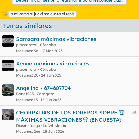
Debes iniciar sesión o registrarte para responder aquí.
E
a mí como al juaki me gusta el tenis
t
Temas similares
i
q
u
Samsara máximas vibraciones
e
placer total
Córdoba
t
Masunos
56
17 Mar 2026
a
s
Xenna máximas vibraciones
placer total
Córdoba
Masunos
20
24 Jul 2025
Angelina - 674607704
Bane1985
Zaragoza
Masunos
13
12 Jun 2026
E
CHORRADAS DE LOS FOREROS SOBRE 🏆
n
MÁXIMAS VIBRACIONES🏆 (ENCUESTA)
c
Diosdelfuego
La Whiskería
u
Masunos
266
15 Jun 2026
e