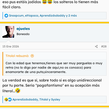
eso pus estáis jodidos
los solteros lo tienen más
fácil claro.
Snoopcum
,
eltiopaco
,
Aprendizdsdaddy
y 2 más
R
e
a
ajucles
c
c
Baneado
i
o
n
15 Ene 2026
#28
e
s
Titolol rebuznó:
:
Con la edad que tenemos,tienes que ser muy parguelas o muy
retra (no lo digo por nadie de aqui,no os conozco) para
enamorarte de una puta,sinceramente.
La verdad es que sí, sobre todo si es algo unidireccional
por tu parte. Sería "pagafantismo" en su acepción más
literal...
Aprendizdsdaddy
,
Titolol
y
Sysley
R
e
a