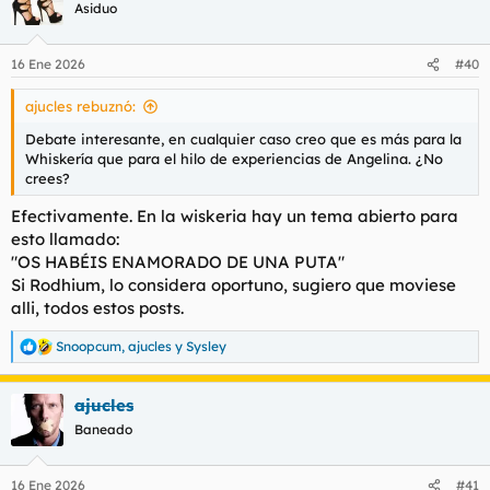
c
Asiduo
i
o
n
16 Ene 2026
#40
e
s
ajucles rebuznó:
:
Debate interesante, en cualquier caso creo que es más para la
Whiskería que para el hilo de experiencias de Angelina. ¿No
crees?
Efectivamente. En la wiskeria hay un tema abierto para
esto llamado:
"OS HABÉIS ENAMORADO DE UNA PUTA"
Si Rodhium, lo considera oportuno, sugiero que moviese
alli, todos estos posts.
Snoopcum
,
ajucles
y
Sysley
R
e
a
ajucles
c
c
Baneado
i
o
n
16 Ene 2026
#41