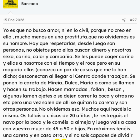
c
Baneado
i
o
n
15 Ene 2026
#27
e
s
Yo es que no busco amor, ni en lo civil, porque no creo en
:
ello , mucho menos en una prostituta,que no olvidemos es
su nombre. Hay que respetarlas, desde luego son
personas, no objetos pero ellas buscan dinero y nosotros
sexo, cariño, calor y compañía. Se les puede coger cariño
y ellas a nosotros con el tiempo y el roce pero en su
mayoría ellas (conozco un par de casos que me lo han
dicho) desconectan al llegar al Centro donde trabajan. Se
ponen la careta de Mireia, Dulce, María o como se llamen
y hacen su trabajo. Hacen mamadas , follan , besan ,
algunas lamen ojetes o se dejen correr la boca y otras no
etc pero una vez salen de allí se quitan la careta y son
otras personas. No olvidemos eso. Muchos aquí hacéis lo
mismo. Os follais a chicas de 20 añitos , le restregais el
navo por la boca y le coméis la almeja y luego vais a casa
con vuestra mujer de 45 o 50 e hijos. En máximas tenéis
una careta y en casa otra, y si no sois capaces de dividir