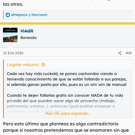
las otras.
eltiopaco
y
Narcosm
R
e
a
HAdR
c
c
Baneado
i
o
n
15 Ene 2026
#36
e
s
Légolas rebuznó:
:
Cada vez hay más
cuckold
, se ponen cachondos viendo o
teniendo conocimiento de que se están follando a sus parejas,
si además ganan pasta por ello, pues es un win win de manual
Cuando te dejen follarlas gratis sin conocer NADA de tu vida
privada del que puedan sacar algo de provecho (trabajo,
patrimonio, estatus...), entonces igual podrías empezar a
plantearte que le gustas algo.
Haz clic para expandir...
Sería incapaz de enamorarme de una puta, ya me cuesta
trabajo enamorarme de una civil que tenga lo que socialmente
Pero esto último que planteas es algo contradictorio
se considera un buen trabajo... imagínate de las otras.
porque si nosotros pretendemos que se enamoren sin que