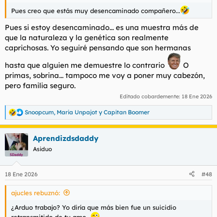
Pues creo que estás muy desencaminado compañero...
Pues si estoy desencaminado... es una muestra más de
que la naturaleza y la genética son realmente
caprichosas. Yo seguiré pensando que son hermanas
hasta que alguien me demuestre lo contrario
O
primas, sobrina... tampoco me voy a poner muy cabezón,
pero familia seguro.
Editado cobardemente:
18 Ene 2026
Snoopcum
,
Maria Unpajot
y
Capitan Boomer
R
e
a
Aprendizdsdaddy
c
c
Asiduo
i
o
n
18 Ene 2026
#48
e
s
ajucles rebuznó:
:
¿Arduo trabajo? Yo diría que más bien fue un suicidio
retransmitido de tu amo...