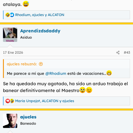
atalaya.
Rhodium
,
ajucles
y
ALCATON
R
e
a
Aprendizdsdaddy
c
c
Asiduo
i
o
n
17 Ene 2026
#43
e
s
ajucles rebuznó:
:
Me parece a mí que
@Rhodium
está de vacaciones...
Se ha quedado muy agotado, ha sido un arduo trabajo el
banear definitivamente al Maestro
Maria Unpajot
,
ALCATON
y
ajucles
R
e
a
ajucles
c
c
Baneado
i
o