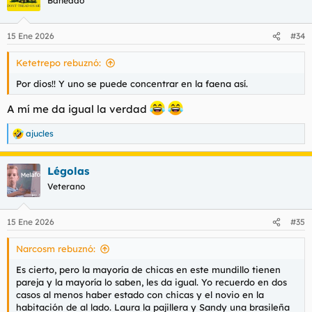
Baneado
i
o
n
15 Ene 2026
#34
e
s
Ketetrepo rebuznó:
:
Por dios!! Y uno se puede concentrar en la faena así.
A mí me da igual la verdad
ajucles
R
e
a
Légolas
c
c
Veterano
i
o
n
15 Ene 2026
#35
e
s
Narcosm rebuznó:
:
Es cierto, pero la mayoría de chicas en este mundillo tienen
pareja y la mayoría lo saben, les da igual. Yo recuerdo en dos
casos al menos haber estado con chicas y el novio en la
habitación de al lado. Laura la pajillera y Sandy una brasileña