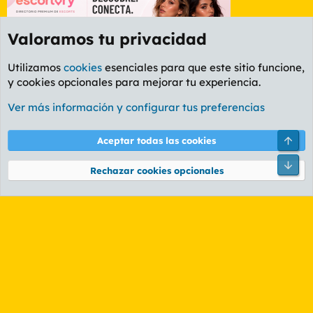
Valoramos tu privacidad
Utilizamos
cookies
esenciales para que este sitio funcione,
y cookies opcionales para mejorar tu experiencia.
Córdoba
Ver más información y configurar tus preferencias
Cookies
PL OLDSTYLE AMARILLO
Cambiar fuente
Español (ES)
Arri
Aceptar todas las cookies
Contáctanos
Términos y reglas
Política de privacidad
Ayuda
R
Pie
S
Rechazar cookies opcionales
S
®
Community platform by XenForo
© 2010-2026 XenForo Ltd.