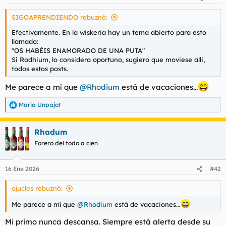
e
s
SIGOAPRENDIENDO rebuznó:
:
Efectivamente. En la wiskeria hay un tema abierto para esto
llamado:
"OS HABÉIS ENAMORADO DE UNA PUTA"
Si Rodhium, lo considera oportuno, sugiero que moviese alli,
todos estos posts.
Me parece a mí que
@Rhodium
está de vacaciones...
Maria Unpajot
R
e
a
Rhadum
c
c
Forero del todo a cien
i
o
n
16 Ene 2026
#42
e
s
ajucles rebuznó:
:
Me parece a mí que
@Rhodium
está de vacaciones...
Mi primo nunca descansa. Siempre está alerta desde su