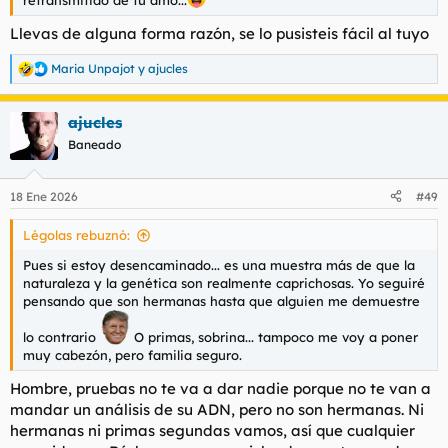
Llevas de alguna forma razón, se lo pusisteis fácil al tuyo
Maria Unpajot
y
ajucles
R
e
a
ajucles
c
c
Baneado
i
o
n
18 Ene 2026
#49
e
s
Légolas rebuznó:
:
Pues si estoy desencaminado... es una muestra más de que la
naturaleza y la genética son realmente caprichosas. Yo seguiré
pensando que son hermanas hasta que alguien me demuestre
lo contrario
O primas, sobrina... tampoco me voy a poner
muy cabezón, pero familia seguro.
Hombre, pruebas no te va a dar nadie porque no te van a
mandar un análisis de su ADN, pero no son hermanas. Ni
hermanas ni primas segundas vamos, así que cualquier