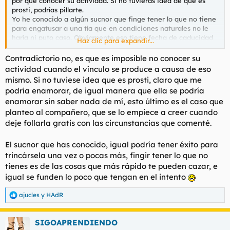
por qué conocer su actividad. Si no tuvieras idea de que es
prosti, podrías pillarte.
Yo he conocido a algún sucnor que finge tener lo que no tiene
para engatusar a una tía que en condiciones naturales no le
haría ni puto caso. Obviamente eso tiene fecha de caducidad
Haz clic para expandir...
JAJAJA.
Contradictorio no, es que es imposible no conocer su
actividad cuando el vínculo se produce a causa de eso
mismo. Si no tuviese idea que es prosti, claro que me
podría enamorar, de igual manera que ella se podría
enamorar sin saber nada de mí, esto último es el caso que
planteo al compañero, que se lo empiece a creer cuando
deje follarla gratis con las circunstancias que comenté.
El sucnor que has conocido, igual podría tener éxito para
trincársela una vez o pocas más, fingir tener lo que no
tienes es de las cosas que más rápido te pueden cazar, e
igual se funden lo poco que tengan en el intento
ajucles
y
HAdR
R
e
a
SIGOAPRENDIENDO
c