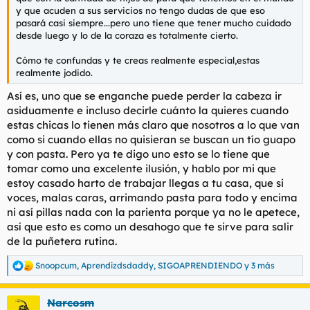
t
o
y que acuden a sus servicios no tengo dudas de que eso
e
pasará casi siempre...pero uno tiene que tener mucho cuidado
m
desde luego y lo de la coraza es totalmente cierto.
a
Cómo te confundas y te creas realmente especial,estas
realmente jodido.
Así es, uno que se enganche puede perder la cabeza ir
asiduamente e incluso decirle cuánto la quieres cuando
estas chicas lo tienen más claro que nosotros a lo que van
como si cuando ellas no quisieran se buscan un tío guapo
y con pasta. Pero ya te digo uno esto se lo tiene que
tomar como una excelente ilusión, y hablo por mi que
estoy casado harto de trabajar llegas a tu casa, que si
voces, malas caras, arrimando pasta para todo y encima
ni así pillas nada con la parienta porque ya no le apetece,
así que esto es como un desahogo que te sirve para salir
de la puñetera rutina.
Snoopcum
,
Aprendizdsdaddy
,
SIGOAPRENDIENDO
y 3 más
R
e
a
Narcosm
c