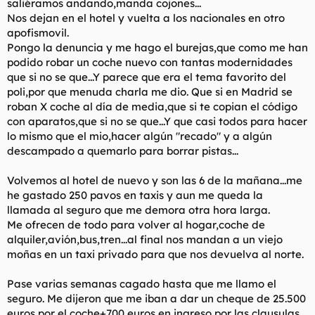
saliéramos andando,manda cojones...
Nos dejan en el hotel y vuelta a los nacionales en otro
apofismovil.
Pongo la denuncia y me hago el burejas,que como me han
podido robar un coche nuevo con tantas modernidades
que si no se que...Y parece que era el tema favorito del
poli,por que menuda charla me dio. Que si en Madrid se
roban X coche al día de media,que si te copian el código
con aparatos,que si no se que...Y que casi todos para hacer
lo mismo que el mio,hacer algún "recado" y a algún
descampado a quemarlo para borrar pistas...
Volvemos al hotel de nuevo y son las 6 de la mañana...me
he gastado 250 pavos en taxis y aun me queda la
llamada al seguro que me demora otra hora larga.
Me ofrecen de todo para volver al hogar,coche de
alquiler,avión,bus,tren...al final nos mandan a un viejo
moñas en un taxi privado para que nos devuelva al norte.
Pase varias semanas cagado hasta que me llamo el
seguro. Me dijeron que me iban a dar un cheque de 25.500
euros por el coche+700 euros en ingreso por las clausulas