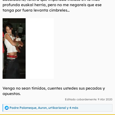
profunda euskal herria, pero no me negareis que ese
tanga por fuera levanta cimbreles...
Venga no sean tímidos, cuentes ustedes sus pecados y
apuestas.
Editado cobardemente:
9 Abr 2020
Padre Palomeque
,
Auron
,
urtikarianal
y 4 más
R
e