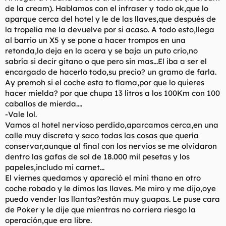
de la cream). Hablamos con el infraser y todo ok,que lo
aparque cerca del hotel y le de las llaves,que después de
la tropelía me la devuelve por si acaso. A todo esto,llega
al barrio un X5 y se pone a hacer trompos en una
retonda,lo deja en la acera y se baja un puto crio,no
sabría si decir gitano o que pero sin mas...El iba a ser el
encargado de hacerlo todo,su precio? un gramo de farla.
Ay premoh si el coche esta to flama,por que lo quieres
hacer mielda? por que chupa 13 litros a los 100Km con 100
caballos de mierda....
-Vale lol.
Vamos al hotel nervioso perdido,aparcamos cerca,en una
calle muy discreta y saco todas las cosas que quería
conservar,aunque al final con los nervios se me olvidaron
dentro las gafas de sol de 18.000 mil pesetas y los
papeles,includo mi carnet...
El viernes quedamos y apareció el mini thano en otro
coche robado y le dimos las llaves. Me miro y me dijo,oye
puedo vender las llantas?están muy guapas. Le puse cara
de Poker y le dije que mientras no corriera riesgo la
operación,que era libre.