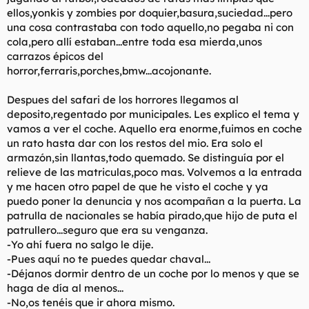
ellos,yonkis y zombies por doquier,basura,suciedad...pero
una cosa contrastaba con todo aquello,no pegaba ni con
cola,pero allí estaban...entre toda esa mierda,unos
carrazos épicos del
horror,ferraris,porches,bmw...acojonante.
Despues del safari de los horrores llegamos al
deposito,regentado por municipales. Les explico el tema y
vamos a ver el coche. Aquello era enorme,fuimos en coche
un rato hasta dar con los restos del mio. Era solo el
armazón,sin llantas,todo quemado. Se distinguía por el
relieve de las matriculas,poco mas. Volvemos a la entrada
y me hacen otro papel de que he visto el coche y ya
puedo poner la denuncia y nos acompañan a la puerta. La
patrulla de nacionales se había pirado,que hijo de puta el
patrullero...seguro que era su venganza.
-Yo ahí fuera no salgo le dije.
-Pues aquí no te puedes quedar chaval...
-Déjanos dormir dentro de un coche por lo menos y que se
haga de día al menos...
-No,os tenéis que ir ahora mismo.