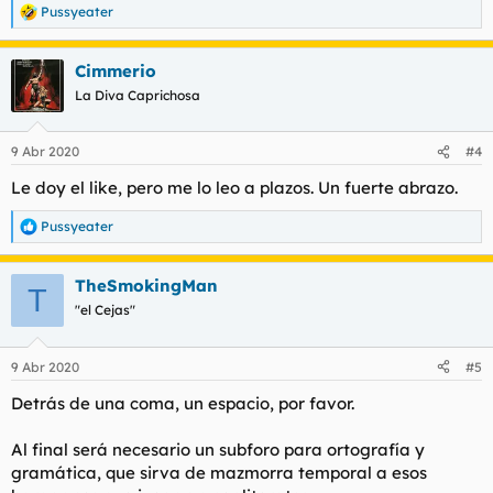
Pussyeater
R
e
a
Cimmerio
c
c
La Diva Caprichosa
i
o
n
9 Abr 2020
#4
e
s
Le doy el like, pero me lo leo a plazos. Un fuerte abrazo.
:
Pussyeater
R
e
a
TheSmokingMan
c
T
c
"el Cejas"
i
o
n
9 Abr 2020
#5
e
s
Detrás de una coma, un espacio, por favor.
:
Al final será necesario un subforo para ortografía y
gramática, que sirva de mazmorra temporal a esos