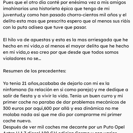
Pues que el otro día conté por enésima vez a mis amigos
l
i
imahinarios una historieta épica que tengo de mi
t
o
juventud,y como han pasado chorro-cientos mil años y el
e
delito esta mas que prescrito espero que al menos sus riáis
m
a
con la puta odisea que tuve que pasar.
El hilo va de apuestas y esta es la mas arriesgada que he
hecho en mi vida,o al menos el mayor delito que he hecho
en mi vida,o eso creo por que desde que todos somos
violadores no se...
Resumen de los precedentes:
Yo tenia 21 años,acababa de dejarlo con mi ex la
ninfomana (la relación en si como pareja) y me dedique a
salir de fiesta y a vivir la vida. Tenia un buen curro y mi
primer coche no paraba de dar problemas mecánicos de
300 euros por aquí,600 por allá y esa dinámica no me
molaba nada así que me dio por comprarme mi primer
coche nuevo.
Después de ver mil coches me decante por un Puto Opel