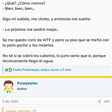
- ¿Qué? ¿Cómo vamos?
- Bien, bien, bien...
Sigo mi subida, me chista, y entonces me suelta:
- La próxima me saldrá mejor...
Se me queda cara de WTF y para su piso que se metió con
la pata pocha y las muletas.
No sé si se cobró los cubatas, lo justo sería que sí, porque
tecnicamente llegó al agua.
Padre Palomeque
,
redpo
,
Auron
y 5 más
R
e
a
Pussyeater
c
c
Asiduo
i
o
n
9 Abr 2020
#10
e
s
jopepe rebuznó:
: