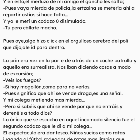
Y en esto,el merluzo de mi amigo el gancho les salta;
-Pues vaya mierda de policía,la ertzaina se metería ahí a
repartir ostias si hace falta...
Y yo le metí un codazo 0 disimulado.
-Tu pero cállate macho.
Pues oye,algo hizo click en el orgulloso cerebro del poli
que dijo,ale id para dentro.
La primera vez en la parte de atrás de un coche patrulla y
aquello era surrealista. Nos iban diciendo cosas a modo
de excursión;
-Veis los fuegos?
-Si hay mogollón,como para no verlos.
-Pues significa que ahí se vende droga,es una señal.
Y mi colega metiendo mas mierda...
-Pero si sabéis que ahí se vende por que no entráis y
detenéis a todo dios?
Lo único que se escucho en aquel incomodo silencio fue el
segundo codazo que le di a mi colega...
El expectaculo era dantesco. Niños sucios como ratas
jugando al fútbol,rodeados de ratas mas limpias que