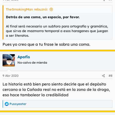
e
s
TheSmokingMan rebuznó:
:
Detrás de una coma, un espacio, por favor.
Al final será necesario un subforo para ortografía y gramática,
que sirva de mazmorra temporal a esos haraganes que juegan
a ser literatos.
Pues yo creo que a tu frase le sobra una coma.
Apofis
No-calvo de mierda
9 Abr 2020
#8
La historia está bien pero siento decirle que el depósito
cercano a la Cañada real no está en la zona de la droga,
eso hace tambalear la credibilidad
Pussyeater
R
e
a