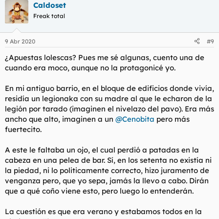
Caldoset
c
c
Freak total
i
o
n
9 Abr 2020
#9
e
s
¿Apuestas lolescas? Pues me sé algunas, cuento una de
:
cuando era moco, aunque no la protagonicé yo.
En mi antiguo barrio, en el bloque de edificios donde vivía,
residía un legionaka con su madre al que le echaron de la
legión por tarado (imaginen el nivelazo del pavo). Era más
ancho que alto, imaginen a un
@Cenobita
pero más
fuertecito.
A este le faltaba un ojo, el cual perdió a patadas en la
cabeza en una pelea de bar. Sí, en los setenta no existía ni
la piedad, ni lo politicamente correcto, hizo juramento de
venganza pero, que yo sepa, jamás la llevo a cabo. Dirán
que a qué coño viene esto, pero luego lo entenderán.
La cuestión es que era verano y estabamos todos en la