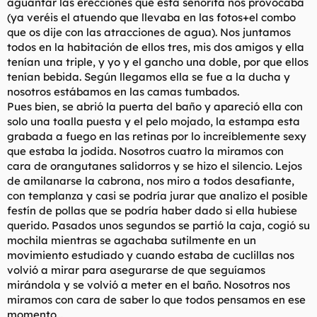
aguantar las erecciones que esta señorita nos provocaba
(ya veréis el atuendo que llevaba en las fotos+el combo
que os dije con las atracciones de agua). Nos juntamos
todos en la habitación de ellos tres, mis dos amigos y ella
tenían una triple, y yo y el gancho una doble, por que ellos
tenían bebida. Según llegamos ella se fue a la ducha y
nosotros estábamos en las camas tumbados.
Pues bien, se abrió la puerta del baño y apareció ella con
solo una toalla puesta y el pelo mojado, la estampa esta
grabada a fuego en las retinas por lo increíblemente sexy
que estaba la jodida. Nosotros cuatro la miramos con
cara de orangutanes salidorros y se hizo el silencio. Lejos
de amilanarse la cabrona, nos miro a todos desafiante,
con templanza y casi se podría jurar que analizo el posible
festín de pollas que se podría haber dado si ella hubiese
querido. Pasados unos segundos se partió la caja, cogió su
mochila mientras se agachaba sutilmente en un
movimiento estudiado y cuando estaba de cuclillas nos
volvió a mirar para asegurarse de que seguíamos
mirándola y se volvió a meter en el baño. Nosotros nos
miramos con cara de saber lo que todos pensamos en ese
momento...