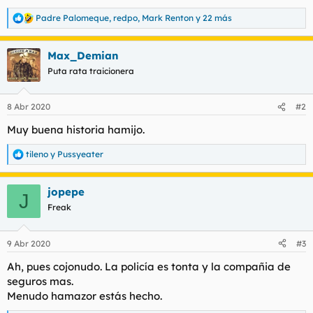
Padre Palomeque
,
redpo
,
Mark Renton
y 22 más
R
e
a
Max_Demian
c
c
Puta rata traicionera
i
o
n
8 Abr 2020
#2
e
s
Muy buena historia hamijo.
:
tileno
y
Pussyeater
R
e
a
jopepe
c
J
c
Freak
i
o
n
9 Abr 2020
#3
e
s
Ah, pues cojonudo. La policía es tonta y la compañia de
:
seguros mas.
Menudo hamazor estás hecho.