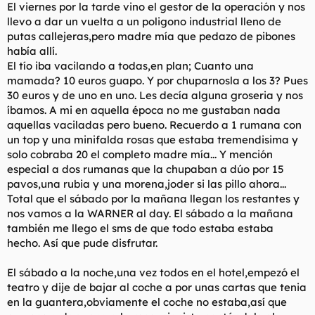
El viernes por la tarde vino el gestor de la operación y nos
llevo a dar un vuelta a un poligono industrial lleno de
putas callejeras,pero madre mía que pedazo de pibones
había allí.
El tío iba vacilando a todas,en plan; Cuanto una
mamada? 10 euros guapo. Y por chuparnosla a los 3? Pues
30 euros y de uno en uno. Les decía alguna groseria y nos
íbamos. A mi en aquella época no me gustaban nada
aquellas vaciladas pero bueno. Recuerdo a 1 rumana con
un top y una minifalda rosas que estaba tremendisima y
solo cobraba 20 el completo madre mía... Y mención
especial a dos rumanas que la chupaban a dúo por 15
pavos,una rubia y una morena,joder si las pillo ahora...
Total que el sábado por la mañana llegan los restantes y
nos vamos a la WARNER al day. El sábado a la mañana
también me llego el sms de que todo estaba estaba
hecho. Así que pude disfrutar.
El sábado a la noche,una vez todos en el hotel,empezó el
teatro y dije de bajar al coche a por unas cartas que tenia
en la guantera,obviamente el coche no estaba,así que