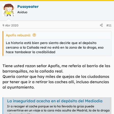
a
Pussyeater
c
c
Asiduo
i
o
n
9 Abr 2020
#11
e
s
Apofis rebuznó:
:
La historia está bien pero siento decirle que el depósito
cercano a la Cañada real no está en la zona de la droga, eso
hace tambalear la credibilidad
Tiene usted razon señor Apofis, me referia al barrio de las
barranquillas, no la cañada real.
Quería contar que hay miles de quejas de los ciudadanos
por tener que ir a retirar los coches alli, incluso denuncias
al ayuntamiento.
La inseguridad acecha en el depósito del Mediodía
Ir a recoger el coche porque se lo ha llevado la grúa puede
convertirse en un viaje a la cara más oculta de Madrid, la de la droga