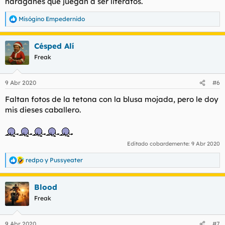
haraganes que juegan a ser literatos.
Misógino Empedernido
R
e
a
Césped Alí
c
c
Freak
i
o
n
9 Abr 2020
#6
e
s
Faltan fotos de la tetona con la blusa mojada, pero le doy
:
mis dieses caballero.
Editado cobardemente:
9 Abr 2020
redpo
y
Pussyeater
R
e
a
Blood
c
c
Freak
i
o
n
9 Abr 2020
#7