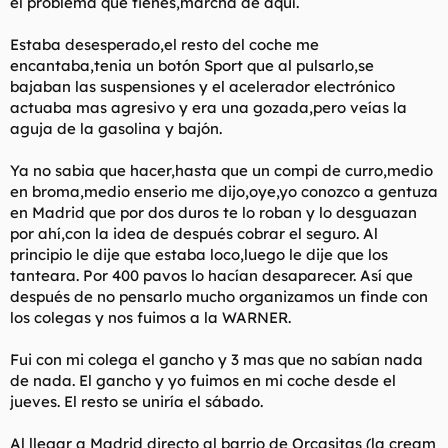
el problema que tienes,marcha de aquí.
Estaba desesperado,el resto del coche me
encantaba,tenia un botón Sport que al pulsarlo,se
bajaban las suspensiones y el acelerador electrónico
actuaba mas agresivo y era una gozada,pero veías la
aguja de la gasolina y bajón.
Ya no sabia que hacer,hasta que un compi de curro,medio
en broma,medio enserio me dijo,oye,yo conozco a gentuza
en Madrid que por dos duros te lo roban y lo desguazan
por ahí,con la idea de después cobrar el seguro. Al
principio le dije que estaba loco,luego le dije que los
tanteara. Por 400 pavos lo hacían desaparecer. Así que
después de no pensarlo mucho organizamos un finde con
los colegas y nos fuimos a la WARNER.
Fui con mi colega el gancho y 3 mas que no sabían nada
de nada. El gancho y yo fuimos en mi coche desde el
jueves. El resto se uniría el sábado.
Al llegar a Madrid directo al barrio de Orcasitas (la cream