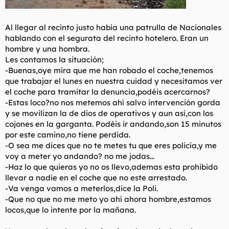
Al llegar al recinto justo había una patrulla de Nacionales
hablando con el segurata del recinto hotelero. Eran un
hombre y una hombra.
Les contamos la situación;
-Buenas,oye mira que me han robado el coche,tenemos
que trabajar el lunes en nuestra cuidad y necesitamos ver
el coche para tramitar la denuncia,podéis acercarnos?
-Estas loco?no nos metemos ahí salvo intervención gorda
y se movilizan la de dios de operativos y aun así,con los
cojones en la garganta. Podéis ir andando,son 15 minutos
por este camino,no tiene perdida.
-O sea me dices que no te metes tu que eres policía,y me
voy a meter yo andando? no me jodas...
-Haz lo que quieras yo no os llevo,ademas esta prohibido
llevar a nadie en el coche que no este arrestado.
-Va venga vamos a meterlos,dice la Poli.
-Que no que no me meto yo ahí ahora hombre,estamos
locos,que lo intente por la mañana.