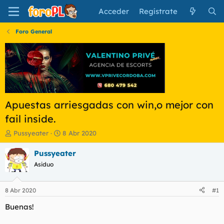
Acceder
Regístrate
Foro General
Apuestas arriesgadas con win,o mejor con
fail inside.
I
F
Pussyeater
8 Abr 2020
n
e
i
c
Pussyeater
c
h
Asiduo
i
a
a
d
d
e
8 Abr 2020
#1
o
i
r
n
Buenas!
d
i
e
c