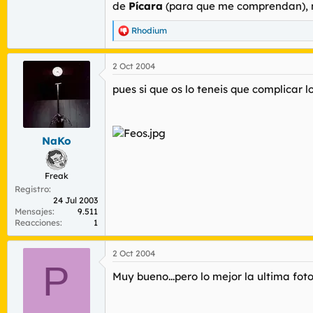
de
Pícara
(para que me comprendan), no
Rhodium
R
e
a
2 Oct 2004
c
c
pues si que os lo teneis que complicar lo
i
o
n
e
s
NaKo
:
Freak
Registro
24 Jul 2003
Mensajes
9.511
Reacciones
1
2 Oct 2004
P
Muy bueno...pero lo mejor la ultima fot