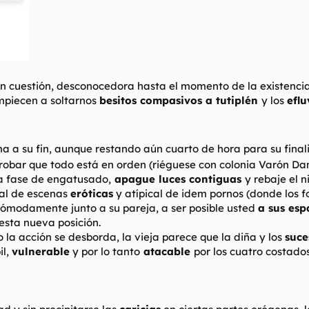
n cuestión, desconocedora hasta el momento de la existencia 
mpiecen a soltarnos
besitos compasivos a tutiplén
y los
eflu
ma a su fin, aunque restando aún cuarto de hora para su fina
obar que todo está en orden (riéguese con colonia Varón Dand
a fase de engatusado,
apague luces contiguas
y rebaje el n
cal de escenas
eróticas
y atípical de idem pornos (donde los f
 cómodamente junto a su pareja, a ser posible usted
a sus esp
sta nueva posición.
do la acción se desborda, la vieja parece que la diña y los
suce
il,
vulnerable
y por lo tanto
atacable
por los cuatro costados