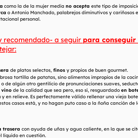
ra
como la de la mujer media
no acepta
este tipo de imposici
rca
o Antonio Manchado, palabrejos diminutivos y cariñosos e i
utacional personal.
y recomendado- a seguir
para conseguir 
ejar:
sera
de platos selectos,
finos
y propios de buen gourmet.
osa tortilla de patatas, sino alimentos impropios de la coci
 o de algún otro gentilicio de pronunciaciones suaves, seduc
n
vino
de la calidad que sea pero, eso sí, resguardado
en bot
) y en relieve. Es perfectamente válido rellenar una vieja bote
stos casos está, y no hagan puto caso a la ñoña canción de lo
a trasera
con ayuda de uñas y agua caliente, en la que se cit
líquido en cuestión.