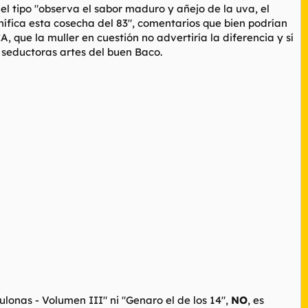
l tipo "
observa el sabor maduro y añejo de la uva, el
nífica esta cosecha del 83
", comentarios que bien podrían
que la muller en cuestión no advertiría la diferencia y sí
y seductoras artes del buen Baco.
culonas - Volumen III
" ni "
Genaro el de los 14
",
NO
, es