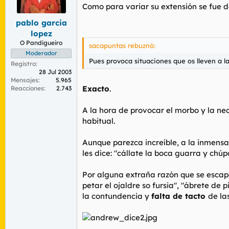
r
n
Como para variar su extensión se fue de
d
i
pablo garcia
e
c
l
i
lopez
t
o
O Pandigueiro
sacapuntas rebuznó:
e
Moderador
m
Pues provoca situaciones que os lleven a la 
Registro
a
28 Jul 2003
Mensajes
5.965
Exacto
.
Reacciones
2.743
A la hora de provocar el morbo y la ne
habitual.
Aunque parezca increíble, a la inmensa 
les dice: "
cállate la boca guarra y chúp
Por alguna extraña razón que se escap
petar el ojaldre so fursia
", "
ábrete de pi
la contundencia y
falta de tacto
de la