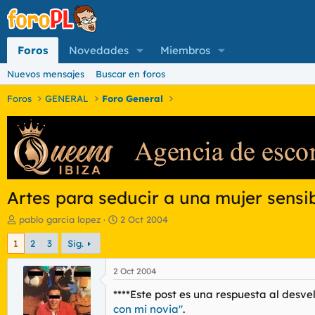
Foros
Novedades
Miembros
Nuevos mensajes
Buscar en foros
Foros
GENERAL
Foro General
Artes para seducir a una mujer sensib
I
F
pablo garcia lopez
2 Oct 2004
n
e
1
2
3
Sig.
i
c
c
h
i
a
2 Oct 2004
a
d
****Este post es una respuesta al desv
d
e
o
i
con mi novia"
.