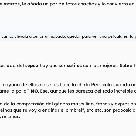
 marras, le añado un par de fotos chachas y lo convierto en u
cama. Llévala a cenar un sábado, quedar para ver una película en tu piso
cesidad del
sepso
hay que ser
sutiles
con las mujeres. Sobre 
mayoría de ellas no se les hace la chirla Pecsicola cuando u
ame la polla
".
NO
. Ése, aunque les parezca del todo increíble
a de la comprensión del género masculino, frases y expresio
elnas que te voy a endiñar el cimbrel
", etc etc, son proposic
s mismas.