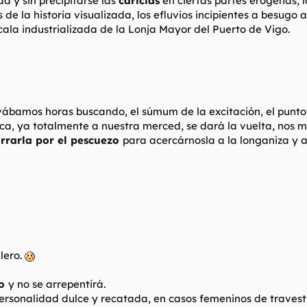
d y sin precipitarse las
caricias
en ciertas partes erógenas, l
de la historia visualizada, los efluvios incipientes a besugo 
cala industrializada de la Lonja Mayor del Puerto de Vigo.
vábamos horas buscando, el súmum de la excitación, el punt
ica, ya totalmente a nuestra merced, se dará la vuelta, nos
rrarla por el pescuezo
para acercárnosla a la longaniza y a
lero.
co
y no se arrepentirá.
ersonalidad dulce y recatada, en casos femeninos de travest