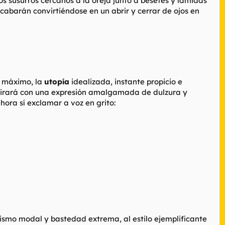
os susurros cercanos a la oreja junto a besetes y lamidas
acabarán convirtiéndose en un abrir y cerrar de ojos en
o máximo, la
utopía
idealizada, instante propicio e
 mirará con una expresión amalgamada de dulzura y
hora sí exclamar a voz en grito:
ismo modal y bastedad extrema, al estilo ejemplificante