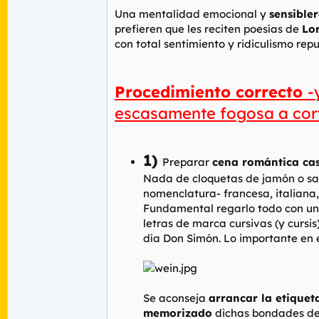
Una mentalidad emocional y
sensible
prefieren que les reciten poesías de
Lo
con total sentimiento y ridiculismo rep
Procedimiento correcto
-
escasamente fogosa a cort
1)
Preparar
cena romántica ca
Nada de cloquetas de jamón o sabr
nomenclatura- francesa, italiana,
Fundamental regarlo todo con u
letras de marca cursivas (y cursis
día Don Simón. Lo importante en e
Se aconseja
arrancar la etiquet
memorizado
dichas bondades del 