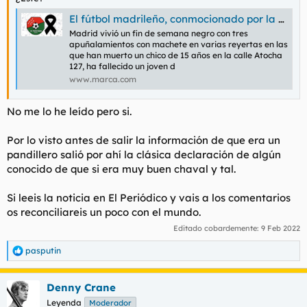
El fútbol madrileño, conmocionado por la muerte de Pepe, jugador de 15 años del Móstoles URJC que fue apuñalado
Madrid vivió un fin de semana negro con tres
apuñalamientos con machete en varias reyertas en las
que han muerto un chico de 15 años en la calle Atocha
127, ha fallecido un joven d
www.marca.com
No me lo he leído pero si.
Por lo visto antes de salir la información de que era un
pandillero salió por ahí la clásica declaración de algún
conocido de que si era muy buen chaval y tal.
Si leeis la noticia en El Periódico y vais a los comentarios
os reconciliareis un poco con el mundo.
Editado cobardemente:
9 Feb 2022
pasputin
R
e
a
Denny Crane
c
c
Leyenda
Moderador