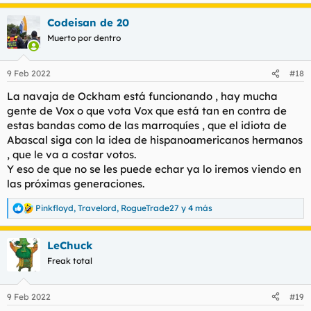
e
a
Codeisan de 20
c
c
Muerto por dentro
i
o
n
9 Feb 2022
#18
e
s
La navaja de Ockham está funcionando , hay mucha
:
gente de Vox o que vota Vox que está tan en contra de
estas bandas como de las marroquíes , que el idiota de
Abascal siga con la idea de hispanoamericanos hermanos
, que le va a costar votos.
Y eso de que no se les puede echar ya lo iremos viendo en
las próximas generaciones.
Pinkfloyd
,
Travelord
,
RogueTrade27
y 4 más
R
e
a
LeChuck
c
c
Freak total
i
o
n
9 Feb 2022
#19
e