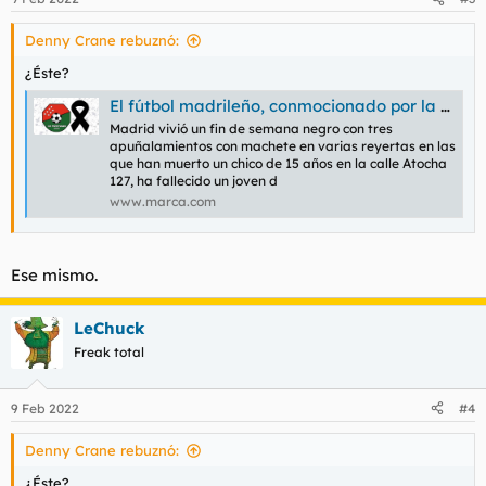
e
s
Denny Crane rebuznó:
:
¿Éste?
El fútbol madrileño, conmocionado por la muerte de Pepe, jugador de 15 años del Móstoles URJC que fue apuñalado
Madrid vivió un fin de semana negro con tres
apuñalamientos con machete en varias reyertas en las
que han muerto un chico de 15 años en la calle Atocha
127, ha fallecido un joven d
www.marca.com
Ese mismo.
LeChuck
Freak total
9 Feb 2022
#4
Denny Crane rebuznó:
¿Éste?