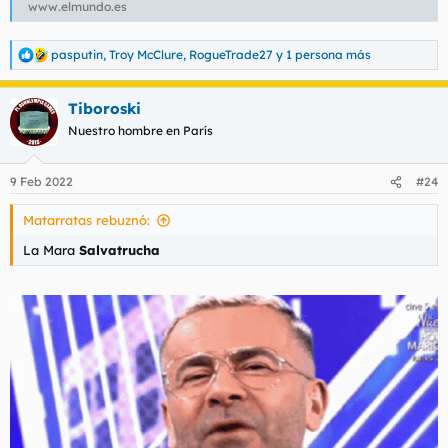
www.elmundo.es
pasputin
,
Troy McClure
,
RogueTrade27
y 1 persona más
R
e
a
Tiboroski
c
c
Nuestro hombre en París
i
o
n
9 Feb 2022
#24
e
s
Matarratas rebuznó:
:
La Mara
Salvatrucha