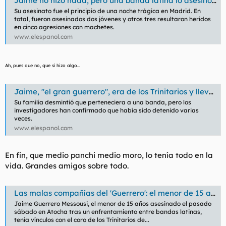
Jaime no hizo nada, pero una banda latina lo asesinó a machetazos: luto por el jugador del Móstoles
Su asesinato fue el principio de una noche trágica en Madrid. En
total, fueron asesinados dos jóvenes y otros tres resultaron heridos
en cinco agresiones con machetes.
www.elespanol.com
Ah, pues que no, que sí hizo algo...
Jaime, "el gran guerrero", era de los Trinitarios y llevaba un machete de 60 cm cuando fue asesinado
Su familia desmintió que perteneciera a una banda, pero los
investigadores han confirmado que había sido detenido varias
veces.
www.elespanol.com
En fin, que medio panchi medio moro, lo tenía todo en la
vida. Grandes amigos sobre todo.
Las malas compañías del 'Guerrero': el menor de 15 años asesinado en Atocha tenía vínculos con los Trinitarios, antecedentes y portaba un machete en la reyerta
Jaime Guerrero Messousi, el menor de 15 años asesinado el pasado
sábado en Atocha tras un enfrentamiento entre bandas latinas,
tenía vínculos con el coro de los Trinitarios de...