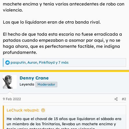
machete encima y tenía varios antecedentes de robo con
l
i
violencia.
t
o
e
m
Los que lo liquidaron eran de otra banda rival.
a
El hecho de que toda esta escoria no fuese erradicada a
patadas cuando empezaban a asomar por aquí, y no se
haga ahora, que es perfectamente factible, me indigna
profundamente.
pasputin
,
Auron
,
Pinkfloyd
y 7 más
R
e
a
Denny Crane
c
c
Leyenda
Moderador
i
o
n
9 Feb 2022
#2
e
s
LeChuck rebuznó:
:
He visto que el chaval de 15 años que liquidaron el sábado era
un miembro de los Trinitarios, llevaba un machete encima y