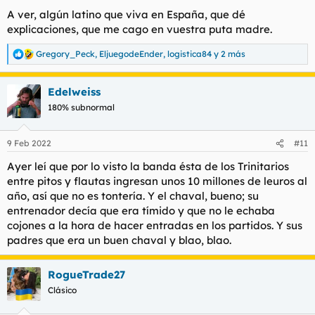
A ver, algún latino que viva en España, que dé
explicaciones, que me cago en vuestra puta madre.
Gregory_Peck
,
EljuegodeEnder
,
logistica84
y 2 más
R
e
a
Edelweiss
c
c
180% subnormal
i
o
n
9 Feb 2022
#11
e
s
Ayer leí que por lo visto la banda ésta de los Trinitarios
:
entre pitos y flautas ingresan unos 10 millones de leuros al
año, así que no es tontería. Y el chaval, bueno; su
entrenador decía que era tímido y que no le echaba
cojones a la hora de hacer entradas en los partidos. Y sus
padres que era un buen chaval y blao, blao.
RogueTrade27
Clásico