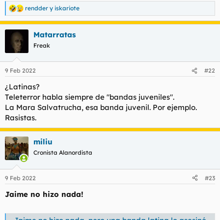
rendder
y
iskariote
R
e
a
Matarratas
c
c
Freak
i
o
n
9 Feb 2022
#22
e
s
¿Latinas?
:
Teleterror habla siempre de "bandas juveniles".
La Mara Salvatrucha, esa banda juvenil. Por ejemplo.
Rasistas.
miliu
Cronista Alanordista
9 Feb 2022
#23
Jaime no hizo nada!