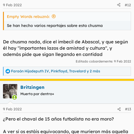
9 Feb 2022
#12
Empty Words rebuznó:
Se han hecho varios reportajes sobre esta chusma
De chusma nada, dice el imbecil de Abascal, y que según
él hay "importantes lazos de amistad y cultura", y
además pide que sigan llegando en cantidad
Editado cobardemente:
9 Feb 2022
Faraón Hijodeputh IV
,
Pinkfloyd
,
Travelord
y 2 más
R
e
a
Britzingen
c
c
Muerto por dentro+
i
o
n
9 Feb 2022
#13
e
s
¿Pero el chaval de 15 años futbolista no era moro?
:
A ver si os estáis equivocando, que murieron más aquella