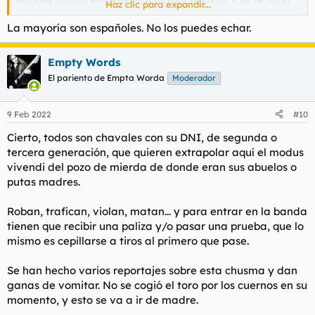
Haz clic para expandir...
ahora, que es perfectamente factible, me indigna
profundamente.
La mayoría son españoles. No los puedes echar.
Empty Words
El pariento de Empta Worda
Moderador
9 Feb 2022
#10
Cierto, todos son chavales con su DNI, de segunda o
tercera generación, que quieren extrapolar aquí el modus
vivendi del pozo de mierda de donde eran sus abuelos o
putas madres.
Roban, trafican, violan, matan... y para entrar en la banda
tienen que recibir una paliza y/o pasar una prueba, que lo
mismo es cepillarse a tiros al primero que pase.
Se han hecho varios reportajes sobre esta chusma y dan
ganas de vomitar. No se cogió el toro por los cuernos en su
momento, y esto se va a ir de madre.