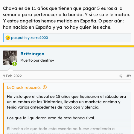
e
s
Chavales de 11 años que tienen que pagar 5 euros a la
:
semana para pertenecer a la banda. Y si se sale le matan.
Y estos angelitos hemos metido en España. O peor aún:
han nacido en España y ya no hay quien les eche.
pasputin
y
zorro2000
R
e
a
Britzingen
c
c
Muerto por dentro+
i
o
n
9 Feb 2022
#9
e
s
LeChuck rebuznó:
:
He visto que el chaval de 15 años que liquidaron el sábado era
un miembro de los Trinitarios, llevaba un machete encima y
tenía varios antecedentes de robo con violencia.
Los que lo liquidaron eran de otra banda rival.
El hecho de que toda esta escoria no fuese erradicada a
patadas cuando empezaban a asomar por aquí, y no se haga