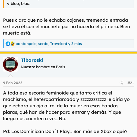
y blao, blao.
Pues claro que no le echaba cojones, tremenda entrada
se llevó él con el machete por no hacerla él primero. Bien
muerto está.
pantahpelo
,
serdo
,
Travelord
y 2 más
R
e
a
Tiboroski
c
c
Nuestro hombre en París
i
o
n
9 Feb 2022
#21
e
s
A toda esa escoria feminoide que tanto critica el
:
machismo, el heteropatriarcado y zzzzzzzzzzzz le diría yo
que echara un ojo al rol de la mujer en esas
bandas
piaras, qué han de hacer para entrar y demás. Y que
luego nos cuenten a ve... No.
Pd: Los Dominican Don´t Play... Son más de Xbox o qué?