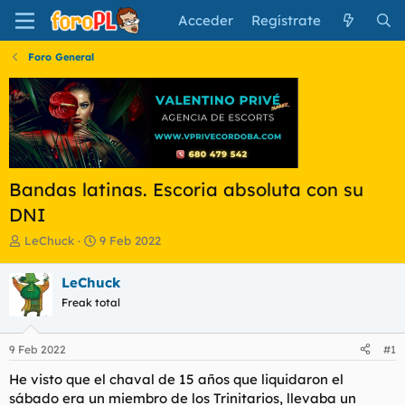
Acceder
Regístrate
Foro General
Bandas latinas. Escoria absoluta con su
DNI
I
F
LeChuck
9 Feb 2022
n
e
i
c
LeChuck
c
h
Freak total
i
a
a
d
d
e
9 Feb 2022
#1
o
i
r
n
He visto que el chaval de 15 años que liquidaron el
d
i
sábado era un miembro de los Trinitarios, llevaba un
e
c