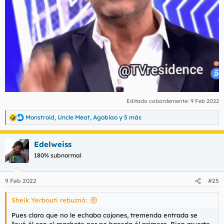
Editado cobardemente:
9 Feb 2022
Monstroid
,
Uncle Meat
,
Agobiao
y 5 más
R
e
a
Edelweiss
c
c
180% subnormal
i
o
n
9 Feb 2022
#25
e
s
Sheik Yerbouti rebuznó:
:
Pues claro que no le echaba cojones, tremenda entrada se