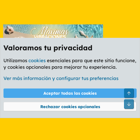
Valoramos tu privacidad
Utilizamos
cookies
esenciales para que este sitio funcione,
y cookies opcionales para mejorar tu experiencia.
Foro General
Ver más información y configurar tus preferencias
Cookies
PL OLDSTYLE AMARILLO
Cambiar fuente
Español (ES)
Arri
Aceptar todas las cookies
Contáctanos
Términos y reglas
Política de privacidad
Ayuda
R
Pie
S
Rechazar cookies opcionales
S
®
Community platform by XenForo
© 2010-2026 XenForo Ltd.