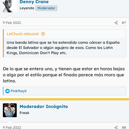
Denny Crane
Leyenda
Moderador
9 Feb 2022
#7
LeChuck rebuznó:
Una banda latina que se ha extendido como cáncer a España
desde El Salvador o algún agujero de esos. Como los Latin
Kings, Dominican Don't Play etc.
De lo que se entera uno, y tienen que estar en horas bajas
o algo por el estilo porque el finado parece más moro que
latino.
Pinkfloyd
R
e
a
Moderador Incógnito
c
c
Freak
i
o
n
9 Feb 2022
#8