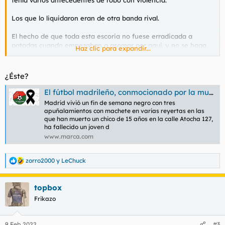
tenía varios antecedentes de robo con violencia.
Los que lo liquidaron eran de otra banda rival.
El hecho de que toda esta escoria no fuese erradicada a
patadas cuando empezaban a asomar por aquí, y no se haga
Haz clic para expandir...
ahora, que es perfectamente factible, me indigna
profundamente.
¿Éste?
El fútbol madrileño, conmocionado por la muerte de Pepe, jugador de 15 años del Móstoles URJC que fue apuñalado
Madrid vivió un fin de semana negro con tres
apuñalamientos con machete en varias reyertas en las
que han muerto un chico de 15 años en la calle Atocha 127,
ha fallecido un joven d
www.marca.com
zorro2000
y
LeChuck
R
e
a
topbox
c
c
Frikazo
i
o
n
9 Feb 2022
#3