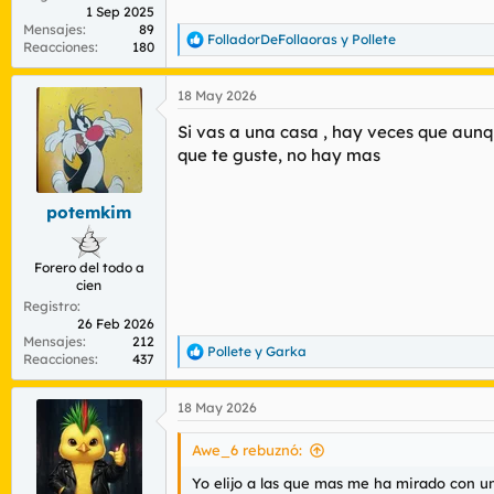
1 Sep 2025
Mensajes
89
FolladorDeFollaoras
y
Pollete
R
Reacciones
180
e
a
18 May 2026
c
c
Si vas a una casa , hay veces que aunq
i
o
que te guste, no hay mas
n
e
s
potemkim
:
Forero del todo a
cien
Registro
26 Feb 2026
Mensajes
212
Pollete
y
Garka
R
Reacciones
437
e
a
18 May 2026
c
c
i
Awe_6 rebuznó:
o
n
Yo elijo a las que mas me ha mirado con 