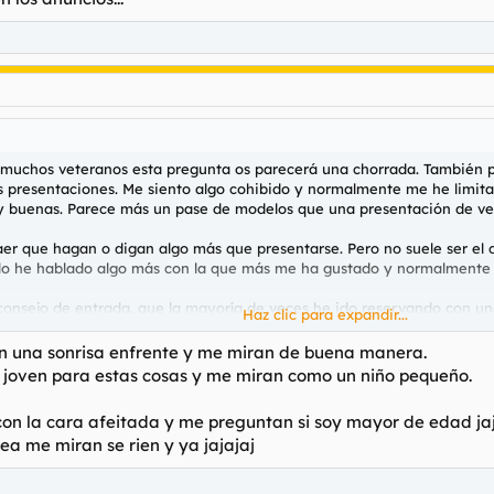
muchos veteranos esta pregunta os parecerá una chorrada. También pa
las presentaciones. Me siento algo cohibido y normalmente me he limit
muy buenas. Parece más un pase de modelos que una presentación de v
raer que hagan o digan algo más que presentarse. Pero no suele ser el
lo he hablado algo más con la que más me ha gustado y normalmente tr
consejo de entrada, que la mayoría de veces he ido reservando con u
Haz clic para expandir...
onocer algo de la personalidad de las compañeras (para visitas futuras
uizá por eso muchas de mis presentaciones han sido tan secas. No lo re
on una sonrisa enfrente y me miran de buena manera.
 joven para estas cosas y me miran como un niño pequeño.
properios, pero estaría bien algún consejo de verdad entre coña y coñac
con la cara afeitada y me preguntan si soy mayor de edad ja
ea me miran se rien y ya jajajaj