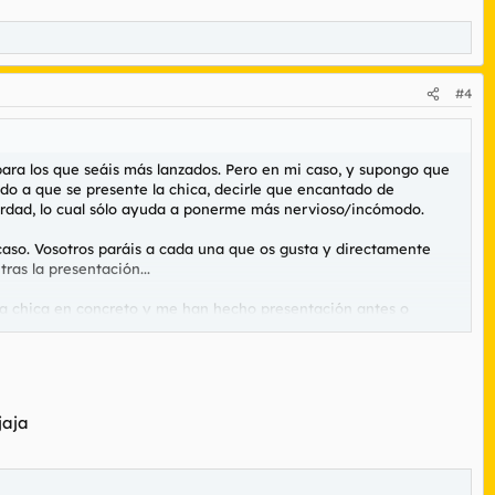
#4
ra los que seáis más lanzados. Pero en mi caso, y supongo que
ado a que se presente la chica, decirle que encantado de
erdad, lo cual sólo ayuda a ponerme más nervioso/incómodo.
 caso. Vosotros paráis a cada una que os gusta y directamente
as la presentación...
na chica en concreto y me han hecho presentación antes o
). En estos casos, creo que las chicas se implican menos cuando
comiendo...
...
jaja