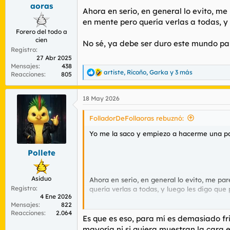
aoras
Ahora en serio, en general lo evito, me
en mente pero quería verlas a todas, y
Forero del todo a
cien
No sé, ya debe ser duro este mundo pa
Registro
27 Abr 2025
Mensajes
438
artiste
,
Ricoño
,
Garka
y 3 más
Reacciones
805
R
e
a
18 May 2026
c
c
i
FolladorDeFollaoras rebuznó:
o
n
Yo me la saco y empiezo a hacerme una pa
e
s
Pollete
:
Asiduo
Ahora en serio, en general lo evito, me pa
Registro
quería verlas a todas, y luego les digo que
4 Ene 2026
Mensajes
822
No sé, ya debe ser duro este mundo para q
Reacciones
2.064
Es que es eso, para mí es demasiado fri
mayoría ni si quiera muestran la cara en