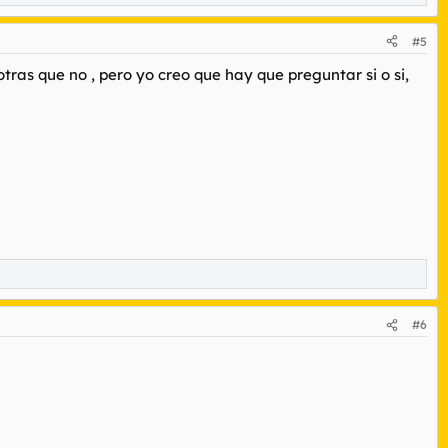
#5
otras que no , pero yo creo que hay que preguntar si o si,
#6