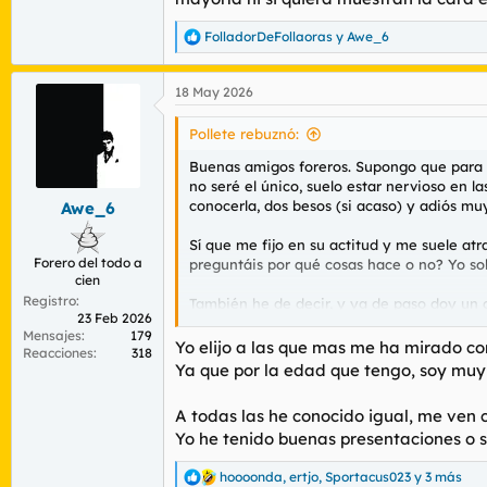
FolladorDeFollaoras
y
Awe_6
R
e
a
18 May 2026
c
c
i
Pollete rebuznó:
o
n
Buenas amigos foreros. Supongo que para 
e
no seré el único, suelo estar nervioso en 
s
conocerla, dos besos (si acaso) y adiós 
Awe_6
:
Sí que me fijo en su actitud y me suele at
Forero del todo a
preguntáis por qué cosas hace o no? Yo so
cien
Registro
También he de decir, y ya de paso doy un 
23 Feb 2026
después de esa cita, por ponerles cara y c
Mensajes
179
saben que no vas a ir con ellas ese día. Q
Yo elijo a las que mas me ha mirado c
Reacciones
318
Ya que por la edad que tengo, soy muy
En fin, se abre la veda para las coñas e im
A todas las he conocido igual, me ven 
Yo he tenido buenas presentaciones o s
hoooonda
,
ertjo
,
Sportacus023
y 3 más
R