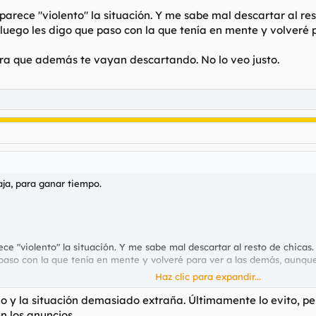
 parece "violento" la situación. Y me sabe mal descartar al r
 luego les digo que paso con la que tenía en mente y volveré 
ra que además te vayan descartando. No lo veo justo.
ja, para ganar tiempo.
rece "violento" la situación. Y me sabe mal descartar al resto de chi
 paso con la que tenía en mente y volveré para ver a las demás, aunque
Haz clic para expandir...
ue además te vayan descartando. No lo veo justo.
o y la situación demasiado extraña. Últimamente lo evito, per
 los anuncios...