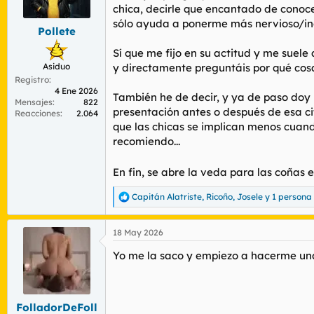
r
n
chica, decirle que encantado de conoc
d
i
sólo ayuda a ponerme más nervioso/i
Pollete
e
c
l
i
Sí que me fijo en su actitud y me suel
t
o
Asiduo
y directamente preguntáis por qué cos
e
Registro
m
4 Ene 2026
a
También he de decir, y ya de paso doy
Mensajes
822
presentación antes o después de esa cit
Reacciones
2.064
que las chicas se implican menos cuand
recomiendo...
En fin, se abre la veda para las coñas 
Capitán Alatriste
,
Ricoño
,
Josele
y 1 persona
R
e
a
18 May 2026
c
c
Yo me la saco y empiezo a hacerme un
i
o
n
e
s
FolladorDeFoll
: