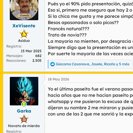
Pués yo el 90% pido presentación, quiz
i
o
Eso si, primero me aseguro que hay 2 o 
n
Si la chica me gusta y me parece simpá
e
Besos apasonados o solo picos??
s
XeVisente
Francés natural???
:
Trato de novia???
Asiduo
La mayoria no mienten, por desgracia a
Registro
Siempre digo que la presentación es una
15 Mar 2025
Por suerte la mayoria de las veces acie
Mensajes
682
Reacciones
2.505
Giacomo Casanova
,
Josele
,
Ricoño
y 5 más
R
e
a
18 May 2026
c
c
Yo el último paseíto fue el verano pas
i
o
hacía años que no me hacían paseíto pe
n
whatsapp y me pusieron la excusa de qu
e
dijeron su nombre 2 me miraron y pus
s
Garka
con una de las 2 que me sonrió y la expe
:
Novato de mierda
Registro