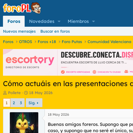
Foros
Novedades
Miembros
Nuevos mensajes
Buscar en foros
Foros
OTROS
Foros +18
Foro Putas
Comunidad Valenciana
Cómo actuáis en las presentaciones 
I
F
Pollete
18 May 2026
n
e
1
2
3
Sig.
i
c
c
h
i
a
18 May 2026
a
d
Buenas amigos foreros. Supongo que pa
d
e
o
i
caso, y supongo que no seré el único, 