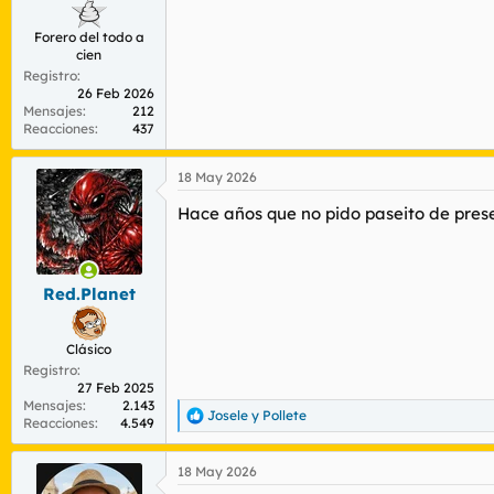
Forero del todo a
cien
Registro
26 Feb 2026
Mensajes
212
Reacciones
437
18 May 2026
Hace años que no pido paseito de presen
Red.Planet
Clásico
Registro
27 Feb 2025
Mensajes
2.143
Josele
y
Pollete
R
Reacciones
4.549
e
a
18 May 2026
c
c