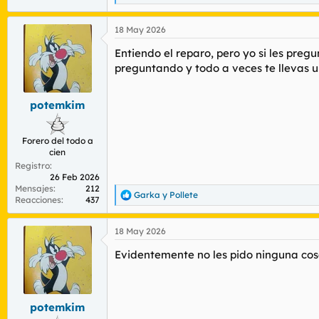
e
a
18 May 2026
c
c
Entiendo el reparo, pero yo si les pregu
i
o
preguntando y todo a veces te llevas 
n
e
s
potemkim
:
Forero del todo a
cien
Registro
26 Feb 2026
Mensajes
212
Garka
y
Pollete
R
Reacciones
437
e
a
18 May 2026
c
c
Evidentemente no les pido ninguna cosa r
i
o
n
e
s
potemkim
: