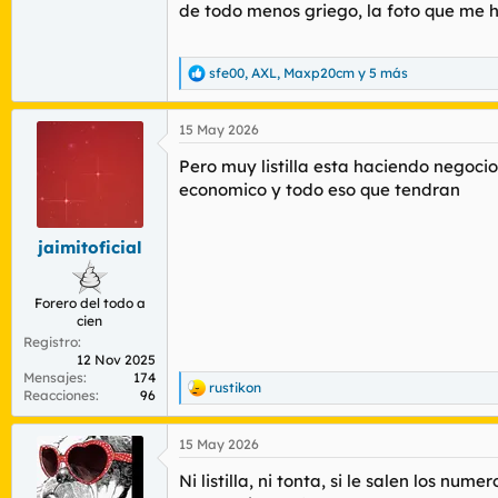
de todo menos griego, la foto que me ha
sfe00
,
AXL
,
Maxp20cm
y 5 más
R
e
a
15 May 2026
c
c
Pero muy listilla esta haciendo negocio
i
o
economico y todo eso que tendran
n
e
s
jaimitoficial
:
Forero del todo a
cien
Registro
12 Nov 2025
Mensajes
174
rustikon
R
Reacciones
96
e
a
15 May 2026
c
c
Ni listilla, ni tonta, si le salen los num
i