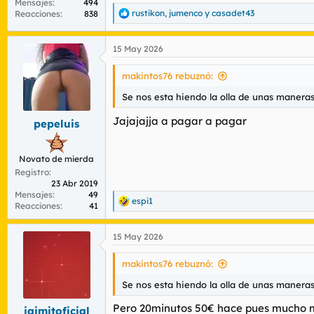
Mensajes
494
rustikon
,
jumenco
y
casadet43
Reacciones
838
R
e
a
15 May 2026
c
c
i
makintos76 rebuznó:
o
n
Se nos esta hiendo la olla de unas maneras 
e
s
Jajajajja a pagar a pagar
pepeluis
:
Novato de mierda
Registro
23 Abr 2019
Mensajes
49
espi1
R
Reacciones
41
e
a
15 May 2026
c
c
i
makintos76 rebuznó:
o
n
Se nos esta hiendo la olla de unas maneras 
e
s
Pero 20minutos 50€ hace pues mucho me
jaimitoficial