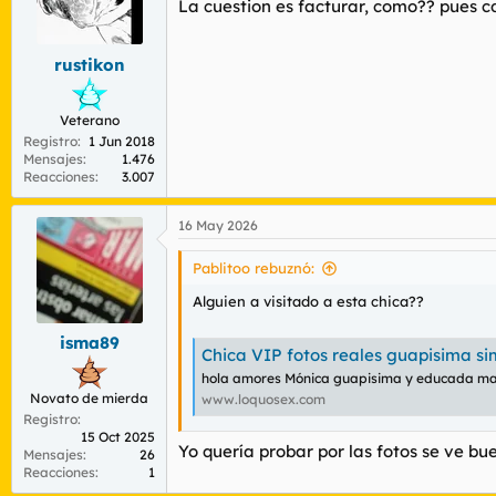
o
La cuestion es facturar, como?? pues c
n
e
s
rustikon
:
Veterano
Registro
1 Jun 2018
Mensajes
1.476
Reacciones
3.007
16 May 2026
Pablitoo rebuznó:
Alguien a visitado a esta chica??
isma89
Chica VIP fotos reales guapisima 
hola amores Mónica guapisima y educada masa
Novato de mierda
www.loquosex.com
Registro
15 Oct 2025
Yo quería probar por las fotos se ve bu
Mensajes
26
Reacciones
1