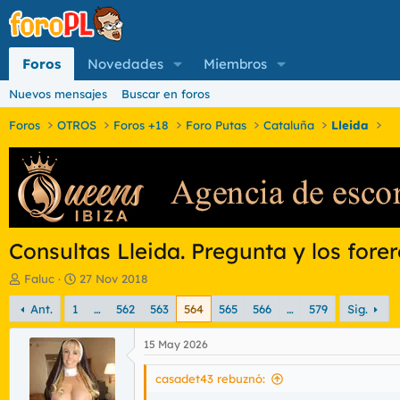
Foros
Novedades
Miembros
Nuevos mensajes
Buscar en foros
Foros
OTROS
Foros +18
Foro Putas
Cataluña
Lleida
Consultas Lleida. Pregunta y los fore
I
F
Faluc
27 Nov 2018
n
e
Ant.
1
…
562
563
564
565
566
…
579
Sig.
i
c
c
h
i
a
15 May 2026
a
d
d
e
casadet43 rebuznó:
o
i