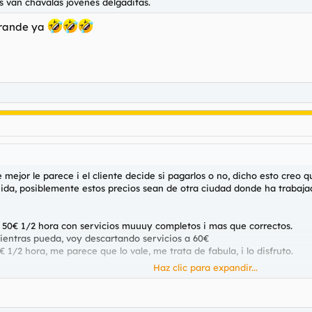
s van chavalas jóvenes delgaditas.
 grande ya
 mejor le parece i el cliente decide si pagarlos o no, dicho esto creo q
ida, posiblemente estos precios sean de otra ciudad donde ha trabaja
 50€ 1/2 hora con servicios muuuy completos i mas que correctos.
entras pueda, voy descartando servicios a 60€
1/2 hora, me parece que lo vale, me trata de fabula, i lo disfruto.
Haz clic para expandir...
obra 1€ / minuto