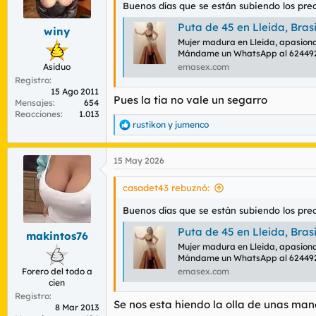
r
n
Buenos días que se están subiendo los pr
d
i
Puta de 45 en Lleida, Bras
winy
e
c
Mujer madura en Lleida, apasiona
l
i
Mándame un WhatsApp al 624492
t
o
Asiduo
emasex.com
e
Registro
m
15 Ago 2011
a
Pues la tia no vale un segarro
Mensajes
654
Reacciones
1.013
rustikon
y
jumenco
R
e
a
15 May 2026
c
c
i
casadet43 rebuznó:
o
n
Buenos días que se están subiendo los pr
e
Puta de 45 en Lleida, Bras
s
makintos76
:
Mujer madura en Lleida, apasiona
Mándame un WhatsApp al 624492
Forero del todo a
emasex.com
cien
Registro
Se nos esta hiendo la olla de unas mane
8 Mar 2013