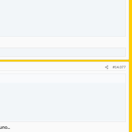
#14.077
no...