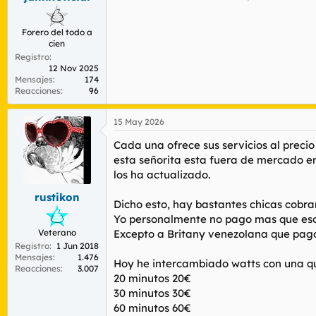
:
Forero del todo a
cien
Registro
12 Nov 2025
Mensajes
174
Reacciones
96
15 May 2026
Cada una ofrece sus servicios al precio 
esta señorita esta fuera de mercado en
los ha actualizado.
rustikon
Dicho esto, hay bastantes chicas cobra
Yo personalmente no pago mas que eso
Veterano
Excepto a Britany venezolana que pago 6
Registro
1 Jun 2018
Mensajes
1.476
Hoy he intercambiado watts con una q
Reacciones
3.007
20 minutos 20€
30 minutos 30€
60 minutos 60€