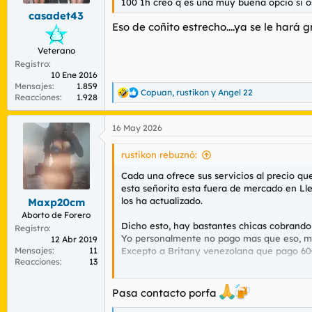
100 1h creo q es una muy buena opció si o
s
casadet43
:
Eso de coñito estrecho....ya se le hará
Veterano
Registro
10 Ene 2016
Mensajes
1.859
Copuan
,
rustikon
y
Angel 22
R
Reacciones
1.928
e
a
16 May 2026
c
c
i
rustikon rebuznó:
o
n
Cada una ofrece sus servicios al precio que
e
esta señorita esta fuera de mercado en Lle
s
los ha actualizado.
Maxp20cm
:
Aborto de Forero
Dicho esto, hay bastantes chicas cobrando
Registro
Yo personalmente no pago mas que eso, mi
12 Abr 2019
Mensajes
11
Excepto a Britany venezolana que pago 60€ 
Reacciones
13
Hoy he intercambiado watts con una que c
20 minutos 20€
Pasa contacto porfa
30 minutos 30€