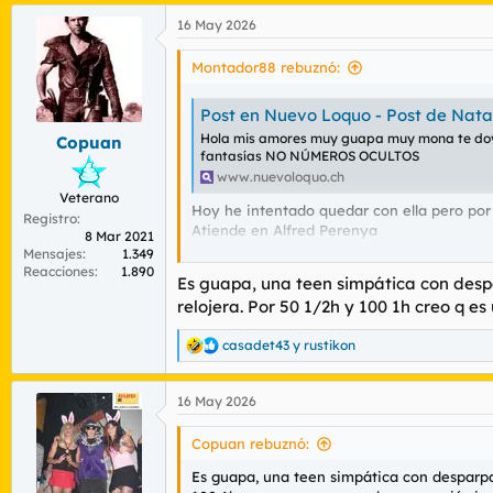
16 May 2026
Montador88 rebuznó:
Post en Nuevo Loquo - Post de N
Hola mis amores muy guapa muy mona te doy e
Copuan
fantasías NO NÚMEROS OCULTOS
www.nuevoloquo.ch
Veterano
Hoy he intentado quedar con ella pero por
Registro
Atiende en Alfred Perenya
8 Mar 2021
Los que la habeis probado, que tal es??
Mensajes
1.349
Reacciones
1.890
Es guapa, una teen simpática con despa
relojera. Por 50 1/2h y 100 1h creo q e
casadet43
y
rustikon
R
e
a
16 May 2026
c
c
i
Copuan rebuznó:
o
n
Es guapa, una teen simpática con desparpaj
e