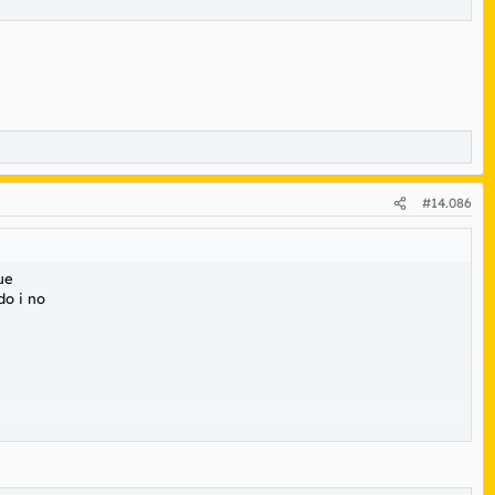
#14.086
ue
do i no