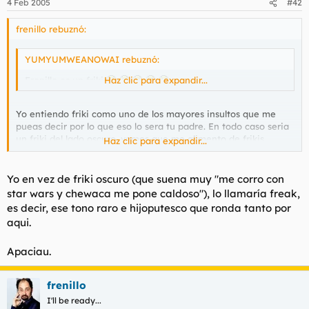
4 Feb 2005
#42
frenillo rebuznó:
YUMYUMWEANOWAI rebuznó:
Frenillo es un friki
Haz clic para expandir...
Yo entiendo friki como uno de los mayores insultos que me
pueas decir por lo que eso lo sera tu padre. En todo caso seria
un friki del lado oscuro, vamos que me alimento de frikis.
Haz clic para expandir...
No confundir con friki oscuro, que es algo totalmente
diferente, muy abundante en este foro y mas que
Yo en vez de friki oscuro (que suena muy "me corro con
probablemente la peor clases de frikis
star wars y chewaca me pone caldoso"), lo llamaría freak,
es decir, ese tono raro e hijoputesco que ronda tanto por
aqui.
Apaciau.
frenillo
I'll be ready...