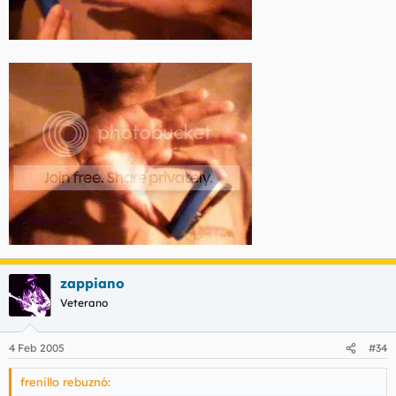
zappiano
Veterano
4 Feb 2005
#34
frenillo rebuznó: