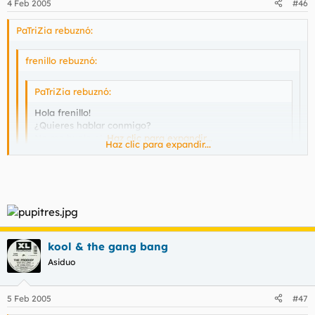
4 Feb 2005
#46
PaTriZia rebuznó:
frenillo rebuznó:
PaTriZia rebuznó:
Hola frenillo!
¿Quieres hablar conmigo?
No me huele el aliento raro ni nada.
Haz clic para expandir...
Haz clic para expandir...
Por ddddiferentes motivos no hablaria contigo, creeme
cuano te digo que jamas de los jamases se me pasaria por
Haz clic para expandir...
la cabeza hablar con alguien como tu. Eso es lo unico
'bueno' que tiene este foro. Y no porque te comas la lefa
Pero si ya lo estás haciendo!
Caíste
kool & the gang bang
Asiduo
5 Feb 2005
#47