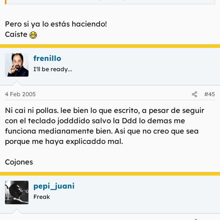
hablar con alguien como tu. Eso es lo unico 'bueno' que tiene
este foro. Y no porque te comas la lefa
Pero si ya lo estás haciendo!
Caíste
frenillo
I'll be ready...
4 Feb 2005
#45
Ni cai ni pollas. lee bien lo que escrito, a pesar de seguir
con el teclado jodddido salvo la Ddd lo demas me
funciona medianamente bien. Asi que no creo que sea
porque me haya explicaddo mal.
Cojones
pepi_juani
Freak