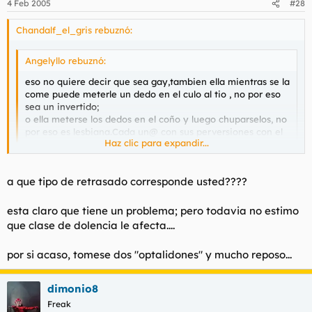
4 Feb 2005
#28
Chandalf_el_gris rebuznó:
Angelyllo rebuznó:
eso no quiere decir que sea gay,tambien ella mientras se la
come puede meterle un dedo en el culo al tio , no por eso
sea un invertido;
o ella meterse los dedos en el coño y luego chuparselos, no
por eso es lesbiana.Cada un@ con sus perversiones con el
Haz clic para expandir...
consentimiento mutuo no hay problema alguno
Haz clic para expandir...
Tu lo que eres un tonto con adsl,es lo que tiene españa hoy en
a que tipo de retrasado corresponde usted????
dia, que a los gitanos y a los discapacitados se lo dan todo
hecho.
esta claro que tiene un problema; pero todavia no estimo
que clase de dolencia le afecta....
por si acaso, tomese dos "optalidones" y mucho reposo...
dimonio8
Freak