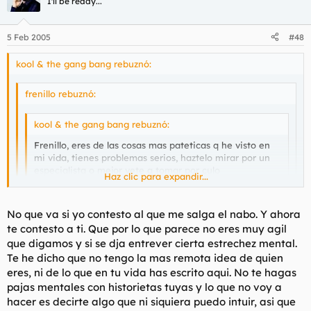
I'll be ready...
Dais asco
5 Feb 2005
#48
kool & the gang bang rebuznó:
frenillo rebuznó:
kool & the gang bang rebuznó:
Frenillo, eres de las cosas mas pateticas q he visto en
mi vida, tienes problemas serios, haztelo mirar por un
especialista o mejor vete a tomar por culo
Haz clic para expandir...
directamente.
Haz clic para expandir...
Haz clic para expandir...
No que va si yo contesto al que me salga el nabo. Y ahora
Podria discutir contigo, pero no tengo la mas remota idea
te contesto a ti. Que por lo que parece no eres muy agil
de quien eres y ni se me pasa por la cabeza visitar tu perfil
vamos a ver, jodido retrasado, no necesitas saber quien soy, no
para leer las cosas que escribes y mirarlo un poco.
que digamos y si se dja entrever cierta estrechez mental.
posteo aqui para hacerme ninguna imagen publica en este
Te he dicho que no tengo la mas remota idea de quien
foro de pajilleros (lo cual es digno) y de seres q son raros a
Esa es una de las grandes diferencias entre tu y yo. Fijate
eres, ni de lo que en tu vida has escrito aqui. No te hagas
aspiran a serlo, simplemente tu post y tus ideas me parecen
por dondde, ahora replanteatelo.
pajas mentales con historietas tuyas y lo que no voy a
una soberana memez, por lo tanto, ahorrate eso de q contestas
hacer es decirte algo que ni siquiera puedo intuir, asi que
a foreros contrastados como has dejado entrever ya q eso solo
Pero si lo que os gusta es comer coños y hablar con gente