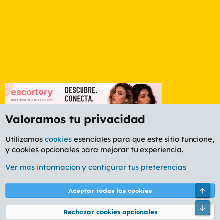
Valoramos tu privacidad
Utilizamos
cookies
esenciales para que este sitio funcione,
y cookies opcionales para mejorar tu experiencia.
Foro General
Ver más información y configurar tus preferencias
Cookies
PL OLDSTYLE AMARILLO
Cambiar fuente
Español (ES)
Arri
Aceptar todas las cookies
Contáctanos
Términos y reglas
Política de privacidad
Ayuda
R
Pie
S
Rechazar cookies opcionales
S
®