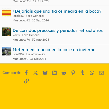
Masunos
331
12 Jul 2025
¿Dejaríais que una tía os meara en la boca?
jordi3x3
Foro General
Masunos
42
10 Sep 2024
De corridas precoces y períodos refractarios
karls
Foro General
Masunos
70
30 Ago 2025
Meterla en la boca en la calle en invierno
Lord90s
La Whiskería
Masunos
0
31 Dic 2024
Facebook
X
Bluesky
LinkedIn
Reddit
Pinterest
Tumblr
WhatsA
Em
Compartir:
Enlace