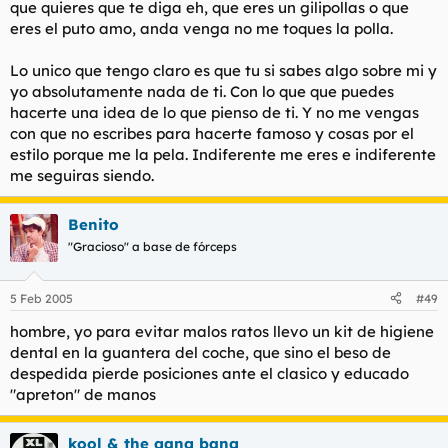
que quieres que te diga eh, que eres un gilipollas o que
delata appstrechez mental.
que se traga la lefa adelante, si no sera lo peor que haya
en el mundo.
eres el puto amo, anda venga no me toques la polla.
De la misma forma ahora me lo pregunto yo. Cuano comeis
Lo unico que tengo claro es que tu si sabes algo sobre mi y
coños porque lo haceis porque os gusta o porque las zorras
yo absolutamente nada de ti. Con lo que que puedes
con las que vais a follar os lo pie o quereis quedar bien con
hacerte una idea de lo que pienso de ti. Y no me vengas
ellas para que luego os la chupe. O se corran...
con que no escribes para hacerte famoso y cosas por el
estilo porque me la pela. Indiferente me eres e indiferente
Dais asco
me seguiras siendo.
Benito
"Gracioso" a base de fórceps
5 Feb 2005
#49
hombre, yo para evitar malos ratos llevo un kit de higiene
dental en la guantera del coche, que sino el beso de
despedida pierde posiciones ante el clasico y educado
"apreton" de manos
kool & the gang bang