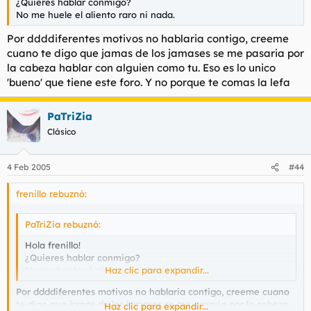
¿Quieres hablar conmigo?
No me huele el aliento raro ni nada.
Por ddddiferentes motivos no hablaria contigo, creeme
cuano te digo que jamas de los jamases se me pasaria por
la cabeza hablar con alguien como tu. Eso es lo unico
'bueno' que tiene este foro. Y no porque te comas la lefa
PaTriZia
Clásico
4 Feb 2005
#44
frenillo rebuznó:
PaTriZia rebuznó:
Hola frenillo!
¿Quieres hablar conmigo?
No me huele el aliento raro ni nada.
Haz clic para expandir...
Por ddddiferentes motivos no hablaria contigo, creeme cuano
te digo que jamas de los jamases se me pasaria por la cabeza
Haz clic para expandir...