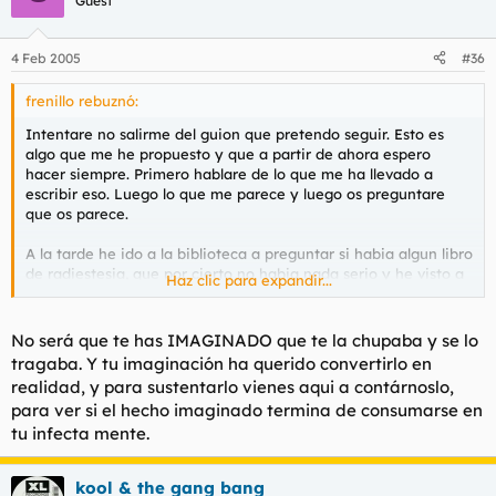
Guest
4 Feb 2005
#36
frenillo rebuznó:
Intentare no salirme del guion que pretendo seguir. Esto es
algo que me he propuesto y que a partir de ahora espero
hacer siempre. Primero hablare de lo que me ha llevado a
escribir eso. Luego lo que me parece y luego os preguntare
que os parece.
A la tarde he ido a la biblioteca a preguntar si habia algun libro
de radiestesia, que por cierto no habia nada serio y he visto a
Haz clic para expandir...
la primera tia que me comio la polla y me corri en su boca.
Obviamente no le he saludado ni ella a mi, pero segun la he
visto me he acordado de la mamada que me hizo.
No será que te has IMAGINADO que te la chupaba y se lo
tragaba. Y tu imaginación ha querido convertirlo en
Nunca he tenido novia y no se lo que se siente. Pero como
realidad, y para sustentarlo vienes aqui a contárnoslo,
ostias alguien que se come la lefa puede luego ir por ahi tan
para ver si el hecho imaginado termina de consumarse en
ancha. Si me dices que se la come a desconocidos, pues
tu infecta mente.
bueno, pero a su novio o marido HIJADEPUTA que asco.
Los que teneis novia o pareja que se come vuestro jugo, que os
kool & the gang bang
parece que lo haga y luego no lo de vergüenza hablaros.