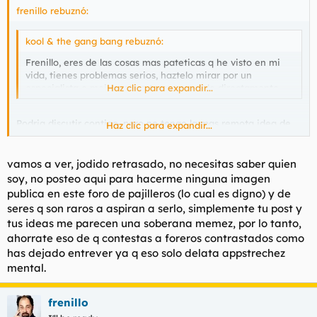
frenillo rebuznó:
kool & the gang bang rebuznó:
Frenillo, eres de las cosas mas pateticas q he visto en mi
vida, tienes problemas serios, haztelo mirar por un
especialista o mejor vete a tomar por culo directamente.
Haz clic para expandir...
Podria discutir contigo, pero no tengo la mas remota idea de
Haz clic para expandir...
quien eres y ni se me pasa por la cabeza visitar tu perfil para
leer las cosas que escribes y mirarlo un poco.
vamos a ver, jodido retrasado, no necesitas saber quien
Esa es una de las grandes diferencias entre tu y yo. Fijate por
soy, no posteo aqui para hacerme ninguna imagen
dondde, ahora replanteatelo.
publica en este foro de pajilleros (lo cual es digno) y de
seres q son raros a aspiran a serlo, simplemente tu post y
Pero si lo que os gusta es comer coños y hablar con gente que
tus ideas me parecen una soberana memez, por lo tanto,
se traga la lefa adelante, si no sera lo peor que haya en el
ahorrate eso de q contestas a foreros contrastados como
mundo.
has dejado entrever ya q eso solo delata appstrechez
De la misma forma ahora me lo pregunto yo. Cuano comeis
mental.
coños porque lo haceis porque os gusta o porque las zorras con
las que vais a follar os lo pie o quereis quedar bien con ellas
para que luego os la chupe. O se corran...
frenillo