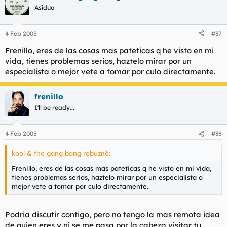
Asiduo
Y otra cosa, supongo que encima luego os dara besitos y cosas
4 Feb 2005
#37
de esas, dios que cerdos
Frenillo, eres de las cosas mas pateticas q he visto en mi
vida, tienes problemas serios, haztelo mirar por un
especialista o mejor vete a tomar por culo directamente.
frenillo
I'll be ready...
4 Feb 2005
#38
kool & the gang bang rebuznó:
Frenillo, eres de las cosas mas pateticas q he visto en mi vida,
tienes problemas serios, haztelo mirar por un especialista o
mejor vete a tomar por culo directamente.
Podria discutir contigo, pero no tengo la mas remota idea
de quien eres y ni se me pasa por la cabeza visitar tu