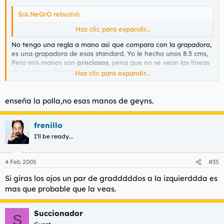
SoLNeGrO rebuznó:
frenillo: ¿Tienes las manos pequeñas o la polla gorda?
Haz clic para expandir...
No tengo una regla a mano asi que compara con la grapadora,
es una grapadora de esas standard. Yo le hecho unos 8.5 cms,
Pero mis manos son
preciosas
, pena que no se vean las lineas
de mi mano derecha.
Haz clic para expandir...
enseña la polla,no esas manos de geyns.
frenillo
I'll be ready...
4 Feb 2005
#35
Si giras los ojos un par de gradddddos a la izquierddda es
mas que probable que la veas.
Succionador
S