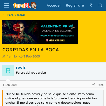
Acceder
Regístrate
Foro General
CORRIDAS EN LA BOCA
I
F
frenillo
3 Feb 2005
n
e
i
c
roots
R
c
h
Forero del todo a cien
i
a
a
d
d
e
4 Feb 2005
#26
o
i
r
n
Nunca he tenido novia y no se lo que se siente. Pero como
d
i
ostias alguien que se come la lefa puede luego ir por ahi tan
e
c
ancha. Si me dices que se la come a desconocidos, pues
l
i