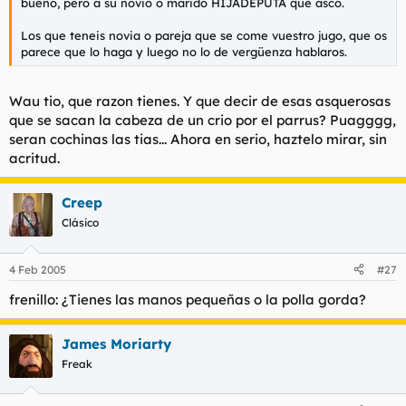
bueno, pero a su novio o marido HIJADEPUTA que asco.
t
o
e
Los que teneis novia o pareja que se come vuestro jugo, que os
m
parece que lo haga y luego no lo de vergüenza hablaros.
a
Wau tio, que razon tienes. Y que decir de esas asquerosas
que se sacan la cabeza de un crio por el parrus? Puagggg,
seran cochinas las tias... Ahora en serio, haztelo mirar, sin
acritud.
Creep
Clásico
4 Feb 2005
#27
frenillo: ¿Tienes las manos pequeñas o la polla gorda?
James Moriarty
Freak