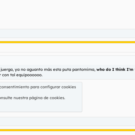
juerga, ya no aguanto más esta puta pantomima,
who do I think I'm 
r con tol equipoooooo.
 consentimiento para configurar cookies
onsulte nuestra
página de cookies
.