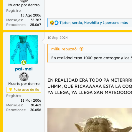
Muerto por dentro
Registro
15 Ago 2006
Mensajes
35.387
Tipton
,
serdo
,
Morzhilla
y 1 persona más
R
Reacciones
25.067
e
a
10 Sep 2024
c
c
i
miliu rebuznó:
o
n
En realidad eran 1000 para entregar y los 
e
s
pai-mei
:
EN REALIDAD ERA TODO PA METERRR
Muerto por dentro
UHMM, QUÉ RICAAAAAA ESTÁ LA COQ
Puto asco de tío
YA LLEGA, YA LLEGA SAN MATEOOO
Registro
18 Mar 2006
Mensajes
38.462
Reacciones
30.658