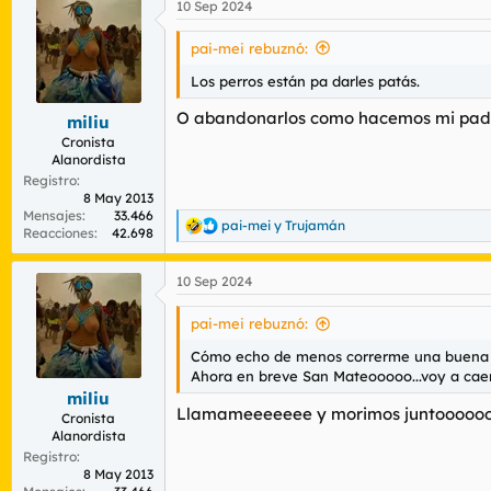
10 Sep 2024
c
c
i
pai-mei rebuznó:
o
n
Los perros están pa darles patás.
e
s
O abandonarlos como hacemos mi pa
miliu
:
Cronista
Alanordista
Registro
8 May 2013
Mensajes
33.466
pai-mei
y
Trujamán
R
Reacciones
42.698
e
a
10 Sep 2024
c
c
i
pai-mei rebuznó:
o
n
Cómo echo de menos correrme una buena ju
e
Ahora en breve San Mateooooo...voy a cae
s
miliu
:
Llamameeeeeee y morimos juntoooooo
Cronista
Alanordista
Registro
8 May 2013