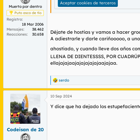
Aceptar cookies de terceros
Muerto por dentro
Puto asco de tío
Registro
18 Mar 2006
Mensajes
38.462
Déjate de hostias y vamos a hacer gro
Reacciones
30.658
A adiestrarle y darle cariñooooo, a u
ahostiado, y cuando lleve dos años conf
LLENA DE DIENTESSSS, POR CUADRÚP
ellajajajaajajajajajajaajajaa.
serdo
R
e
a
10 Sep 2024
c
c
Y dice que ha dejado los estupefaciente
i
o
n
e
s
Codeisan de 20
: