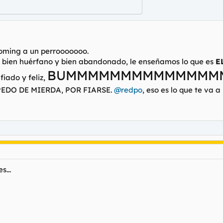
oming a un perrooooooo.
no bien huérfano y bien abandonado, le enseñamos lo que es
E
BUMMMMMMMMMMMMMM
iado y feliz,
EDO DE MIERDA, POR FIARSE.
@redpo
, eso es lo que te va
s...