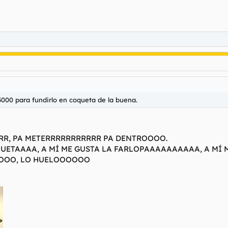
5000 para fundirlo en coqueta de la buena.
RR, PA METERRRRRRRRRRR PA DENTROOOO.
UETAAAA, A MÍ ME GUSTA LA FARLOPAAAAAAAAAA, A MÍ 
OOOO, LO HUELOOOOOO