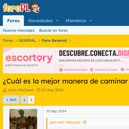
Foros
Novedades
Miembros
Nuevos mensajes
Buscar en foros
Foros
GENERAL
Foro General
¿Cuál es la mejor manera de caminar
I
F
John McClane
10 Sep 2024
n
e
Ant.
1
2
i
c
c
h
i
a
10 Sep 2024
a
d
d
e
pai-mei rebuznó:
o
i