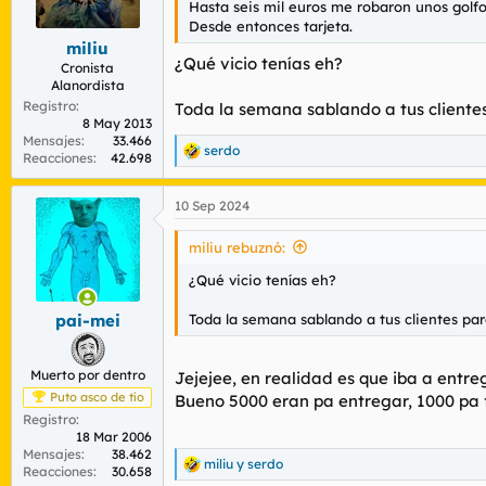
Hasta seis mil euros me robaron unos golf
r
n
Desde entonces tarjeta.
d
i
miliu
e
c
¿Qué vicio tenías eh?
l
i
Cronista
Alanordista
t
o
e
Registro
Toda la semana sablando a tus cliente
8 May 2013
m
Mensajes
33.466
a
serdo
R
Reacciones
42.698
e
a
10 Sep 2024
c
c
i
miliu rebuznó:
o
n
¿Qué vicio tenías eh?
e
s
Toda la semana sablando a tus clientes pa
pai-mei
:
Muerto por dentro
Jejejee, en realidad es que iba a entr
Puto asco de tío
Bueno 5000 eran pa entregar, 1000 
Registro
18 Mar 2006
Mensajes
38.462
miliu
y
serdo
R
Reacciones
30.658