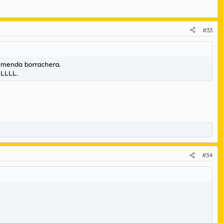
#33
remenda borrachera.
LLLL.
#34