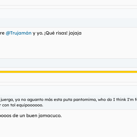
dre
@Trujamán
y yo. ¡Qué risas! jajaja
erga, ya no aguanto más esta puta pantomima, who do I think I'm f
r con tol equipoooooo.
ooos de un buen jamacuco.