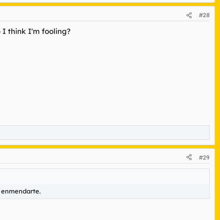
#28
 think I'm fooling?
#29
a enmendarte.