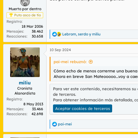
Muerto por dentro
Puto asco de tío
Registro
18 Mar 2006
Mensajes
38.462
Lebrom
,
serdo
y
miliu
R
Reacciones
30.658
e
a
10 Sep 2024
c
c
i
pai-mei rebuznó:
o
n
Cómo echo de menos correrme una buena 
e
Ahora en breve San Mateooooo...voy a cae
s
miliu
:
Cronista
Para ver este contenido, necesitaremos su
Alanordista
de terceros.
Registro
Para obtener información más detallada, c
8 May 2013
Aceptar cookies de terceros
Mensajes
33.466
Reacciones
42.698
pai-mei
R
e
a