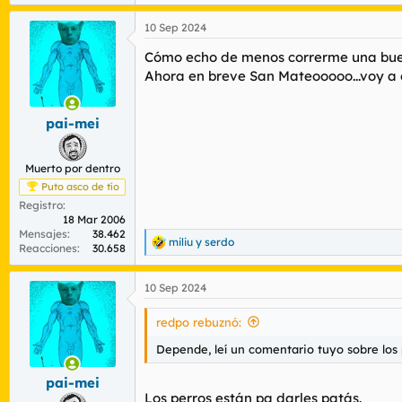
e
a
10 Sep 2024
c
c
Cómo echo de menos correrme una buen
i
o
Ahora en breve San Mateooooo...voy a 
n
e
s
pai-mei
:
Muerto por dentro
Puto asco de tío
Registro
18 Mar 2006
Mensajes
38.462
miliu
y
serdo
R
Reacciones
30.658
e
a
10 Sep 2024
c
c
i
redpo rebuznó:
o
n
Depende, leí un comentario tuyo sobre los
e
s
pai-mei
:
Los perros están pa darles patás.