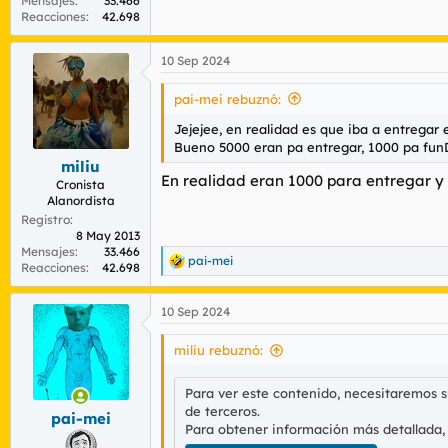
Mensajes
33.466
Reacciones
42.698
10 Sep 2024
pai-mei rebuznó:
Jejejee, en realidad es que iba a entregar
Bueno 5000 eran pa entregar, 1000 pa 
miliu
En realidad eran 1000 para entregar y 
Cronista
Alanordista
Registro
8 May 2013
Mensajes
33.466
pai-mei
R
Reacciones
42.698
e
a
10 Sep 2024
c
c
i
miliu rebuznó:
o
n
Para ver este contenido, necesitaremos 
e
de terceros.
s
pai-mei
:
Para obtener información más detallada,