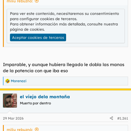
miliu rebuznó:
:
Para ver este contenido, necesitaremos su consentimiento
para configurar cookies de terceros.
Para obtener información más detallada, consulte nuestra
página de cookies
.
Aceptar cookies de terceros
Imparable, y aunque hubiera llegado le dobla las manos
de la potencia con que iba eso
Morenazi
R
e
a
el viejo dela montaña
c
c
Muerto por dentro
i
o
n
29 Mar 2026
#1.261
e
s
miliu rebuznó:
: