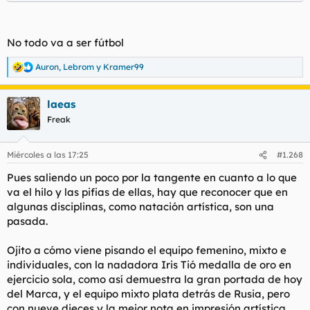
No todo va a ser fútbol
Auron
,
Lebrom
y
Kramer99
R
e
a
laeas
c
c
Freak
i
o
n
Miércoles a las 17:25
#1.268
e
s
Pues saliendo un poco por la tangente en cuanto a lo que
:
va el hilo y las pifias de ellas, hay que reconocer que en
algunas disciplinas, como natación artística, son una
pasada.
Ojito a cómo viene pisando el equipo femenino, mixto e
individuales, con la nadadora Iris Tió medalla de oro en
ejercicio sola, como así demuestra la gran portada de hoy
del Marca, y el equipo mixto plata detrás de Rusia, pero
con nueve dieces y la mejor nota en impresión artística