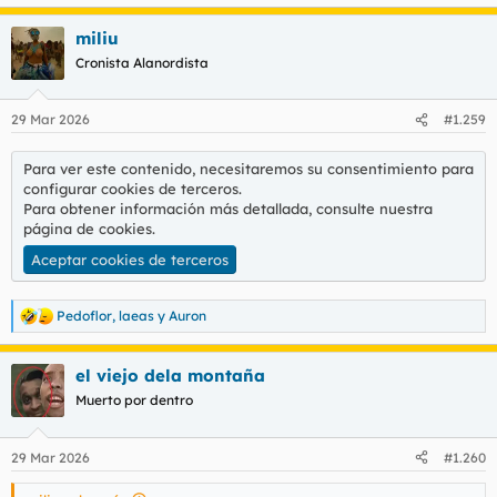
miliu
Cronista Alanordista
29 Mar 2026
#1.259
Para ver este contenido, necesitaremos su consentimiento para
configurar cookies de terceros.
Para obtener información más detallada, consulte nuestra
página de cookies
.
Aceptar cookies de terceros
Pedoflor
,
laeas
y
Auron
R
e
a
el viejo dela montaña
c
c
Muerto por dentro
i
o
n
29 Mar 2026
#1.260
e
s