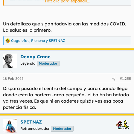
Aceptar cookies de terceros
Haz clic para expandir...
Un detallazo que sigan todavía con las medidas COVID.
La saluc es lo primero.
Cagalefas
,
Pionono
y
SPETNAZ
R
e
a
Denny Crane
c
c
Leyenda
Moderador
i
o
n
18 Feb 2026
#1.255
e
s
Dispara pasado el centro del campo y para cuando llega
:
donde está la portera -área pequeña- el balón ha botado
ya tres veces. Es que ni en cadetes quizás ves esa poca
potencia física.
SPETNAZ
Retromoderador
Moderador