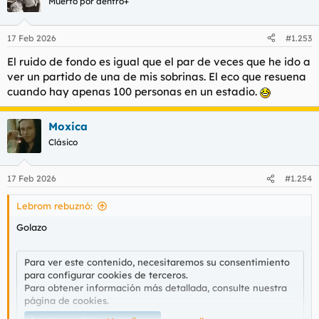
Muerto por dentro+
i
o
n
17 Feb 2026
#1.253
e
s
El ruido de fondo es igual que el par de veces que he ido a
:
ver un partido de una de mis sobrinas. El eco que resuena
cuando hay apenas 100 personas en un estadio.
Moxica
Clásico
17 Feb 2026
#1.254
Lebrom rebuznó:
Golazo
Para ver este contenido, necesitaremos su consentimiento
para configurar cookies de terceros.
Para obtener información más detallada, consulte nuestra
página de cookies
.