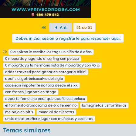
Primero
Ant.
51 de 51
Debes iniciar sesión o registrarte para responder aquí.
E
0 a spizoo le escribe los tags un niño de 8 años
t
0 moporday jugando al curling con peluca
i
0 mopordaya la hermana lista de moporday con 45 ci
q
adder travesti para ganar en categoría bikini
u
apofis oligofrénicocalvo del siglo
e
t
codeisan impotente no folla desde el s xx
a
con franco jugaban en tanga
s
deporte femenino peor que apofis con peluca
el tormento cromosoma de oro femenino
lamegrietas vs tortilleras
me bajo en pitis
mundial de tijeretas
uncle meat prefiere jugar con muñecas y cocinitas
Temas similares