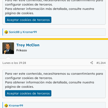
Para ver este contenido, necesitaremos su consentimiento para
configurar cookies de terceros.
Para obtener información más detallada, consulte nuestra
página de cookies
.
Aceptar cookies de terceros
Sonic88
y
Kramer99
R
e
a
Troy McClon
c
c
Frikazo
i
o
n
Lunes a las 19:28
#1.264
e
s
:
Para ver este contenido, necesitaremos su consentimiento para
configurar cookies de terceros.
Para obtener información más detallada, consulte nuestra
página de cookies
.
Aceptar cookies de terceros
Kramer99
R