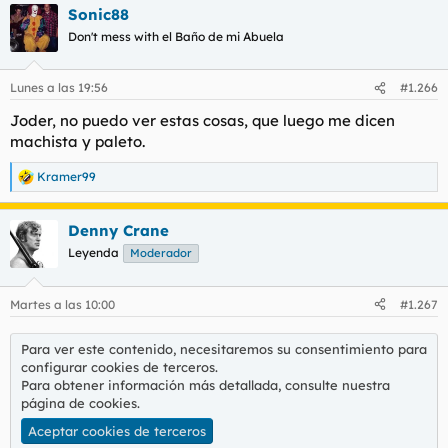
Sonic88
c
c
Don't mess with el Baño de mi Abuela
i
o
n
Lunes a las 19:56
#1.266
e
s
Joder, no puedo ver estas cosas, que luego me dicen
:
machista y paleto.
Kramer99
R
e
a
Denny Crane
c
c
Leyenda
Moderador
i
o
n
Martes a las 10:00
#1.267
e
s
:
Para ver este contenido, necesitaremos su consentimiento para
configurar cookies de terceros.
Para obtener información más detallada, consulte nuestra
página de cookies
.
Aceptar cookies de terceros