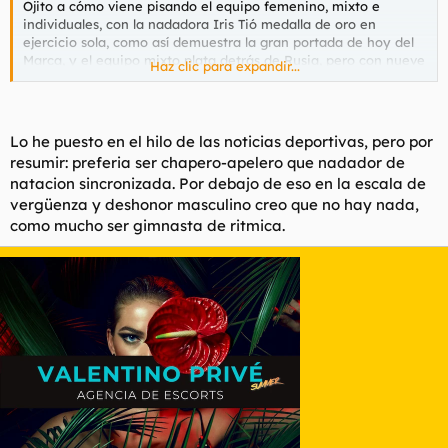
Ojito a cómo viene pisando el equipo femenino, mixto e
individuales, con la nadadora Iris Tió medalla de oro en
ejercicio sola, como así demuestra la gran portada de hoy del
Marca, y el equipo mixto plata detrás de Rusia, pero con nueve
Haz clic para expandir...
dieces y la mejor nota en impresión artística con la acrobacia
más difícil jamás vista, según As:
Lo he puesto en el hilo de las noticias deportivas, pero por
resumir: preferia ser chapero-apelero que nadador de
Para ver este contenido, necesitaremos su consentimiento
para configurar cookies de terceros.
natacion sincronizada. Por debajo de eso en la escala de
Para obtener información más detallada, consulte nuestra
vergüenza y deshonor masculino creo que no hay nada,
página de cookies
.
como mucho ser gimnasta de ritmica.
Aceptar cookies de terceros