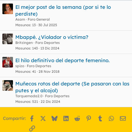
El mejor post de la semana (por si te lo
perdiste)
Asam
Foro General
Masunos
13
30 Jul 2025
Mbappé. ¿Violador o víctima?
Britzingen
Foro Deportes
Masunos
143
13 Dic 2024
El hilo definitivo del deporte femenino.
spizo
Foro Deportes
Masunos
41
28 Nov 2018
Muñecos rotos del deporte (Se pasaron con las
putes y el alcojol)
Torquemada2.0
Foro Deportes
Masunos
521
22 Dic 2024
Facebook
X
Bluesky
LinkedIn
Reddit
Pinterest
Tumblr
WhatsA
Em
Compartir:
Enlace