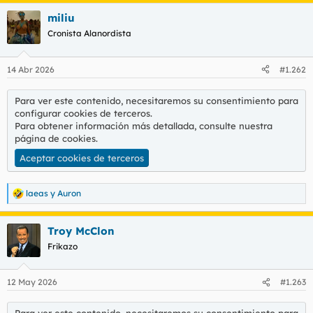
a
miliu
c
c
Cronista Alanordista
i
o
n
14 Abr 2026
#1.262
e
s
:
Para ver este contenido, necesitaremos su consentimiento para
configurar cookies de terceros.
Para obtener información más detallada, consulte nuestra
página de cookies
.
Aceptar cookies de terceros
laeas
y
Auron
R
e
a
Troy McClon
c
c
Frikazo
i
o
n
12 May 2026
#1.263
e
s
: