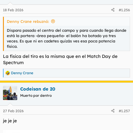
18 Feb 2026
#1.256
Denny Crane rebuznó:
Dispara pasado el centro del campo y para cuando llega donde
está la portera -área pequeña- el balón ha botado ya tres
veces. Es que ni en cadetes quizás ves esa poca potencia
física.
La física del tiro es la misma que en el Match Day de
Spectrum
Denny Crane
R
e
a
Codeisan de 20
c
c
Muerto por dentro
i
o
n
27 Feb 2026
#1.257
e
s
je je je
: