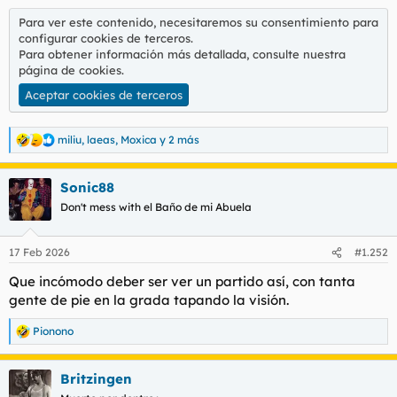
l
i
Para ver este contenido, necesitaremos su consentimiento para
t
o
configurar cookies de terceros.
e
Para obtener información más detallada, consulte nuestra
m
página de cookies
.
a
Aceptar cookies de terceros
miliu
,
laeas
,
Moxica
y 2 más
R
e
a
Sonic88
c
c
Don't mess with el Baño de mi Abuela
i
o
n
17 Feb 2026
#1.252
e
s
Que incómodo deber ser ver un partido así, con tanta
:
gente de pie en la grada tapando la visión.
Pionono
R
e
a
Britzingen
c
c