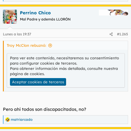
e
a
Perrino Chico
c
c
Mal Padre y además LLORÓN
i
o
n
Lunes a las 19:37
#1.265
e
s
Troy McClon rebuznó:
:
Para ver este contenido, necesitaremos su consentimiento
para configurar cookies de terceros.
Para obtener información más detallada, consulte nuestra
página de cookies
.
Aceptar cookies de terceros
Pero ahí todos son discapacitados, no?
matriarcado
R
e
a