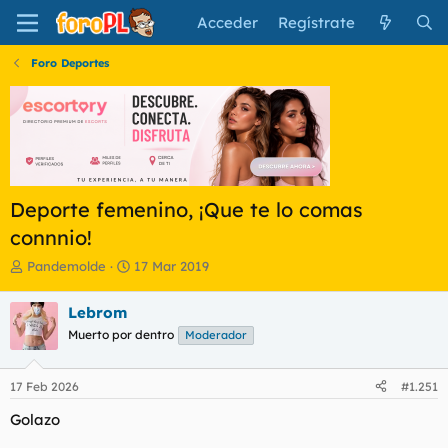
Acceder
Regístrate
Foro Deportes
Deporte femenino, ¡Que te lo comas
connnio!
I
F
Pandemolde
17 Mar 2019
n
e
i
c
Lebrom
c
h
Muerto por dentro
Moderador
i
a
a
d
d
e
17 Feb 2026
#1.251
o
i
r
n
Golazo
d
i
e
c