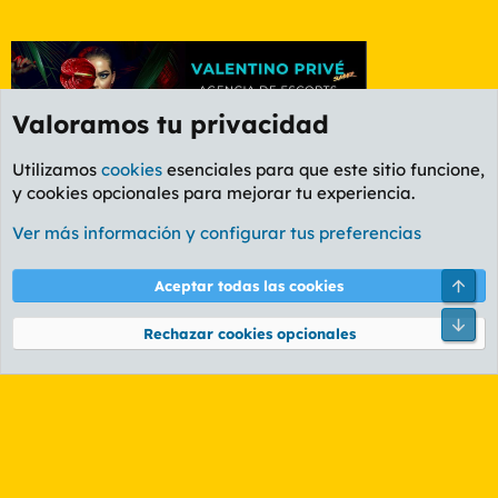
Valoramos tu privacidad
Utilizamos
cookies
esenciales para que este sitio funcione,
y cookies opcionales para mejorar tu experiencia.
Foro General
Ver más información y configurar tus preferencias
Cookies
PL OLDSTYLE AMARILLO
Cambiar fuente
Español (ES)
Arri
Aceptar todas las cookies
Contáctanos
Términos y reglas
Política de privacidad
Ayuda
R
Pie
S
Rechazar cookies opcionales
S
®
Community platform by XenForo
© 2010-2026 XenForo Ltd.