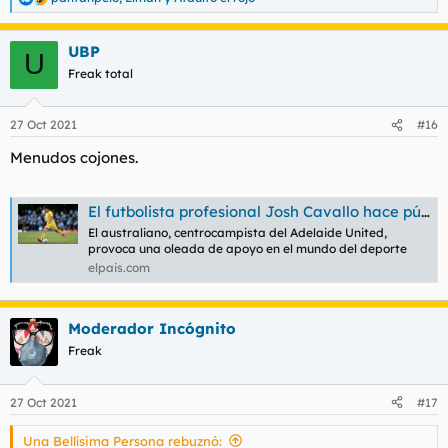
R
e
a
UBP
c
U
c
Freak total
i
o
n
27 Oct 2021
#16
e
s
Menudos cojones.
:
El futbolista profesional Josh Cavallo hace pública su homosexualidad
El australiano, centrocampista del Adelaide United,
provoca una oleada de apoyo en el mundo del deporte
elpais.com
Moderador Incógnito
Freak
27 Oct 2021
#17
Una Bellísima Persona rebuznó: