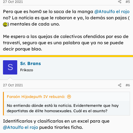
27 Oct 2021
#5
e
s
Pero que es hom0 se lo saca de la manga
@Ataulfo el rojo
:
no? La noticia es que le robaron e ya, lo demás son pajas (
) mentales de cada uno.
Me espero a las quejas de colectivos ofendidos por eso de
travesti, seguro que es una palabra que ya no se puede
decir porque blao.
Sr. Brans
S
Frikazo
27 Oct 2021
#6
Faraón Hijodeputh IV rebuznó:
No entiendo dónde está la noticia. Evidentemente que hay
deportistas de élite homosexuales. Cuál es el asunto?
Identificarlos y clasificarlos en un excel para que
@Ataulfo el rojo
pueda tirarles ficha.