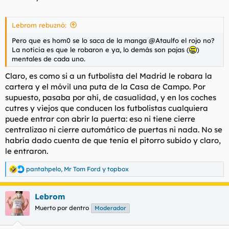
Lebrom rebuznó:
Pero que es hom0 se lo saca de la manga @Ataulfo el rojo no?
La noticia es que le robaron e ya, lo demás son pajas (
)
mentales de cada uno.
Claro, es como si a un futbolista del Madrid le robara la
cartera y el móvil una puta de la Casa de Campo. Por
supuesto, pasaba por ahí, de casualidad, y en los coches
cutres y viejos que conducen los futbolistas cualquiera
puede entrar con abrir la puerta: eso ni tiene cierre
centralizao ni cierre automático de puertas ni nada. No se
habría dado cuenta de que tenía el pitorro subido y claro,
le entraron.
pantahpelo
,
Mr Tom Ford
y
topbox
R
e
a
Lebrom
c
c
Muerto por dentro
Moderador
i
o