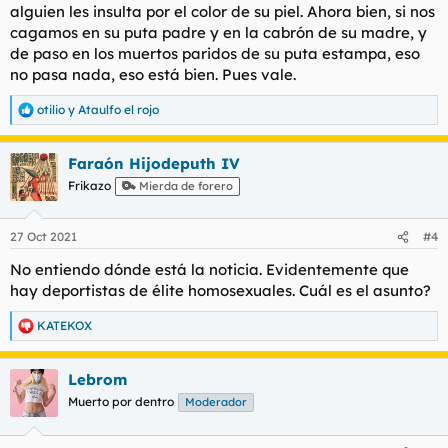
alguien les insulta por el color de su piel. Ahora bien, si nos
cagamos en su puta padre y en la cabrón de su madre, y
de paso en los muertos paridos de su puta estampa, eso
no pasa nada, eso está bien. Pues vale.
otilio
y
Ataulfo el rojo
R
e
a
Faraón Hijodeputh IV
c
c
Frikazo
Mierda de forero
i
o
n
27 Oct 2021
#4
e
s
No entiendo dónde está la noticia. Evidentemente que
:
hay deportistas de élite homosexuales. Cuál es el asunto?
KATEKOX
R
e
a
Lebrom
c
c
Muerto por dentro
Moderador
i
o
n