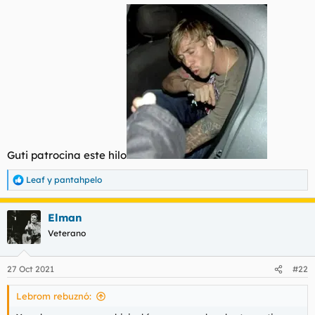
Guti patrocina este hilo
Leaf
y
pantahpelo
R
e
a
Elman
c
c
Veterano
i
o
n
27 Oct 2021
#22
e
s
Lebrom rebuznó:
: