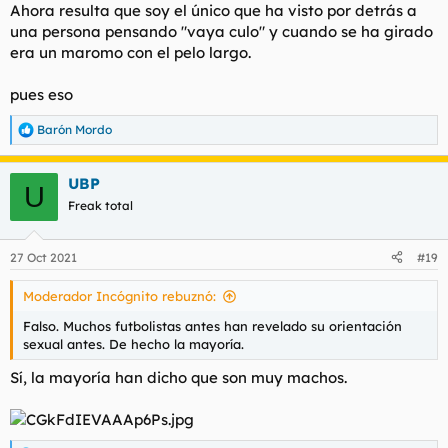
Ahora resulta que soy el único que ha visto por detrás a
una persona pensando "vaya culo" y cuando se ha girado
era un maromo con el pelo largo.
pues eso
Barón Mordo
R
e
a
UBP
c
U
c
Freak total
i
o
n
27 Oct 2021
#19
e
s
Moderador Incógnito rebuznó:
:
Falso. Muchos futbolistas antes han revelado su orientación
sexual antes. De hecho la mayoría.
Sí, la mayoría han dicho que son muy machos.