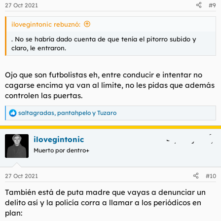
n
27 Oct 2021
#9
e
s
ilovegintonic rebuznó:
:
. No se habría dado cuenta de que tenía el pitorro subido y
claro, le entraron.
Ojo que son futbolistas eh, entre conducir e intentar no
cagarse encima ya van al límite, no les pidas que además
controlen las puertas.
saltagradas
,
pantahpelo
y
Tuzaro
R
e
a
ilovegintonic
c
c
Muerto por dentro+
i
o
n
27 Oct 2021
#10
e
s
También está de puta madre que vayas a denunciar un
:
delito así y la policía corra a llamar a los periódicos en
plan: