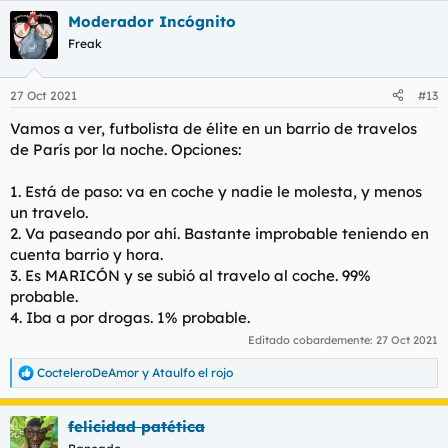
a
Moderador Incógnito
c
c
Freak
i
o
n
27 Oct 2021
#13
e
s
Vamos a ver, futbolista de élite en un barrio de travelos
:
de París por la noche. Opciones:
1. Está de paso: va en coche y nadie le molesta, y menos
un travelo.
2. Va paseando por ahí. Bastante improbable teniendo en
cuenta barrio y hora.
3. Es MARICÓN y se subió al travelo al coche. 99%
probable.
4. Iba a por drogas. 1% probable.
Editado cobardemente:
27 Oct 2021
CocteleroDeAmor
y
Ataulfo el rojo
R
e
a
felicidad patética
c
c