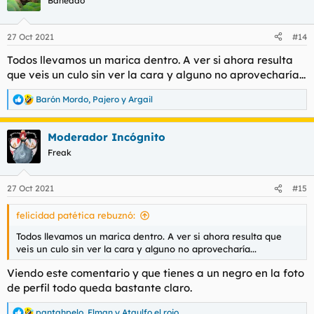
Baneado
i
o
n
27 Oct 2021
#14
e
s
Todos llevamos un marica dentro. A ver si ahora resulta
:
que veis un culo sin ver la cara y alguno no aprovecharía...
Barón Mordo
,
Pajero
y
Argail
R
e
a
Moderador Incógnito
c
c
Freak
i
o
n
27 Oct 2021
#15
e
s
felicidad patética rebuznó:
:
Todos llevamos un marica dentro. A ver si ahora resulta que
veis un culo sin ver la cara y alguno no aprovecharía...
Viendo este comentario y que tienes a un negro en la foto
de perfil todo queda bastante claro.
pantahpelo
,
Elman
y
Ataulfo el rojo