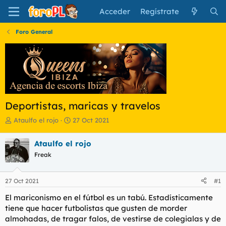
Acceder
Regístrate
Foro General
Deportistas, maricas y travelos
I
F
Ataulfo el rojo
27 Oct 2021
n
e
i
c
Ataulfo el rojo
c
h
Freak
i
a
a
d
d
e
27 Oct 2021
#1
o
i
r
n
El mariconismo en el fútbol es un tabú. Estadísticamente
d
i
tiene que hacer futbolistas que gusten de morder
e
c
almohadas, de tragar falos, de vestirse de colegialas y de
l
i