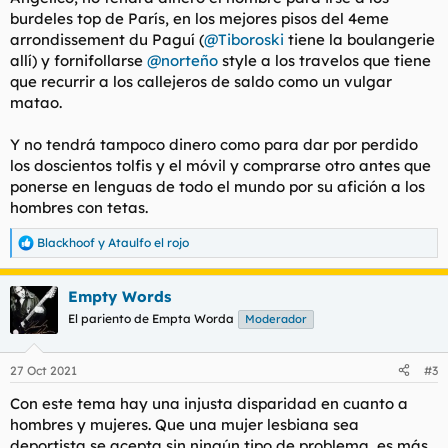
:
burdeles top de París, en los mejores pisos del 4eme
arrondissement du Paguí (
@Tiboroski
tiene la boulangerie
allí) y fornifollarse
@norteño
style a los travelos que tiene
que recurrir a los callejeros de saldo como un vulgar
matao.
Y no tendrá tampoco dinero como para dar por perdido
los doscientos tolfis y el móvil y comprarse otro antes que
ponerse en lenguas de todo el mundo por su afición a los
hombres con tetas.
Blackhoof
y
Ataulfo el rojo
R
e
a
Empty Words
c
c
El pariento de Empta Worda
Moderador
i
o
n
27 Oct 2021
#3
e
s
Con este tema hay una injusta disparidad en cuanto a
:
hombres y mujeres. Que una mujer lesbiana sea
deportista se acepta sin ningún tipo de problema, es más,