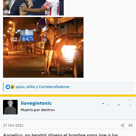
spizo
,
otilio
y
CocteleroDeAmor
R
e
a
ilovegintonic
c
c
Muerto por dentro+
i
o
n
27 Oct 2021
#2
e
s
Angelico, no tendrá dinero el hombre para irse a los