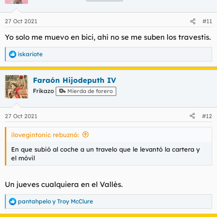
27 Oct 2021
#11
Yo solo me muevo en bici, ahí no se me suben los travestis.
iskariote
R
e
a
Faraón Hijodeputh IV
c
c
Frikazo
Mierda de forero
i
o
n
27 Oct 2021
#12
e
s
ilovegintonic rebuznó:
:
En que subió al coche a un travelo que le levantó la cartera y
el móvil
Un jueves cualquiera en el Vallès.
pantahpelo
y
Troy McClure
R
e