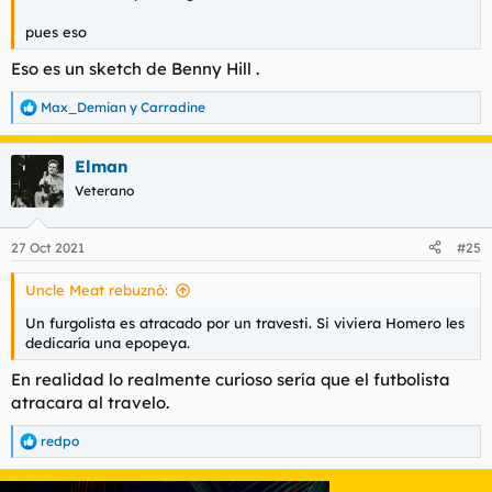
pues eso
Eso es un sketch de Benny Hill .
Max_Demian
y
Carradine
R
e
a
Elman
c
c
Veterano
i
o
n
27 Oct 2021
#25
e
s
Uncle Meat rebuznó:
:
Un furgolista es atracado por un travesti. Si viviera Homero les
dedicaría una epopeya.
En realidad lo realmente curioso sería que el futbolista
atracara al travelo.
redpo
R
e
a