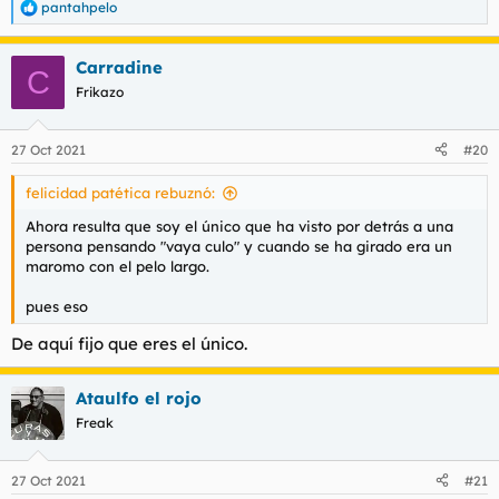
pantahpelo
R
e
a
Carradine
c
C
c
Frikazo
i
o
n
27 Oct 2021
#20
e
s
felicidad patética rebuznó:
:
Ahora resulta que soy el único que ha visto por detrás a una
persona pensando "vaya culo" y cuando se ha girado era un
maromo con el pelo largo.
pues eso
De aquí fijo que eres el único.
Ataulfo el rojo
Freak
27 Oct 2021
#21