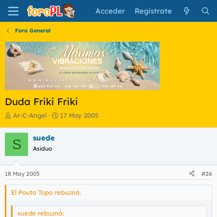
Acceder
Regístrate
Foro General
Duda Friki Friki
I
F
Ar-C-Angel
17 May 2005
n
e
i
c
suede
S
c
h
Asiduo
i
a
a
d
d
e
18 May 2005
#26
o
i
r
n
El Pouto Topo rebuznó:
d
i
e
c
l
i
suede rebuznó: