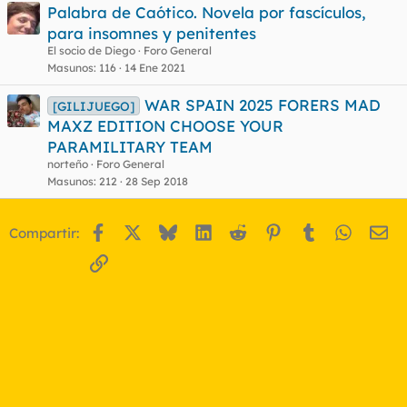
Palabra de Caótico. Novela por fascículos,
para insomnes y penitentes
El socio de Diego
Foro General
Masunos
116
14 Ene 2021
WAR SPAIN 2025 FORERS MAD
[GILIJUEGO]
MAXZ EDITION CHOOSE YOUR
PARAMILITARY TEAM
norteño
Foro General
Masunos
212
28 Sep 2018
Facebook
X
Bluesky
LinkedIn
Reddit
Pinterest
Tumblr
WhatsA
Em
Compartir:
Enlace