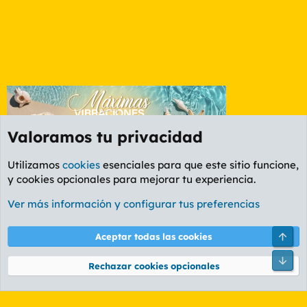
Valoramos tu privacidad
Utilizamos
cookies
esenciales para que este sitio funcione,
y cookies opcionales para mejorar tu experiencia.
Foro General
Ver más información y configurar tus preferencias
Cookies
PL OLDSTYLE AMARILLO
Cambiar fuente
Español (ES)
Arri
Aceptar todas las cookies
Contáctanos
Términos y reglas
Política de privacidad
Ayuda
R
Pie
S
Rechazar cookies opcionales
S
®
Community platform by XenForo
© 2010-2026 XenForo Ltd.