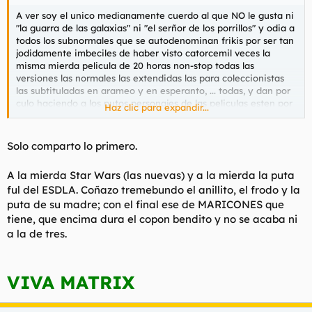
A ver soy el unico medianamente cuerdo al que NO le gusta ni
"la guarra de las galaxias" ni "el serñor de los porrillos" y odia a
todos los subnormales que se autodenominan frikis por ser tan
jodidamente imbeciles de haber visto catorcemil veces la
misma mierda pelicula de 20 horas non-stop todas las
versiones las normales las extendidas las para coleccionistas
las subtituladas en arameo y en esperanto, ... todas, y dan por
culo haciendo q los putos personajes de las peliculas esten por
Haz clic para expandir...
todas partes (vas al McDonals y ahi esta, un golum de plastico
con la McPollo, .. etc) y oigas el nombre de la puta pelicula un
minimo de quince veces por dia? soy el unico q odia todo esto
Solo comparto lo primero.
o me encuentro solo en la galaxia?
A la mierda Star Wars (las nuevas) y a la mierda la puta
ful del ESDLA. Coñazo tremebundo el anillito, el frodo y la
puta de su madre; con el final ese de MARICONES que
tiene, que encima dura el copon bendito y no se acaba ni
a la de tres.
VIVA MATRIX