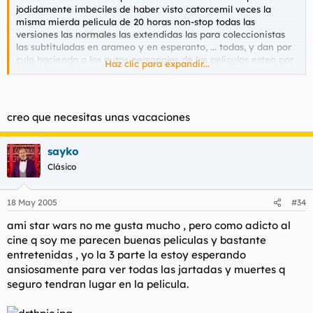
jodidamente imbeciles de haber visto catorcemil veces la
misma mierda pelicula de 20 horas non-stop todas las
versiones las normales las extendidas las para coleccionistas
las subtituladas en arameo y en esperanto, ... todas, y dan por
culo haciendo q los putos personajes de las peliculas esten por
Haz clic para expandir...
todas partes (vas al McDonals y ahi esta, un golum de plastico
con la McPollo, .. etc) y oigas el nombre de la puta pelicula un
minimo de quince veces por dia? soy el unico q odia todo esto
o me encuentro solo en la galaxia?
creo que necesitas unas vacaciones
sayko
Clásico
18 May 2005
#34
ami star wars no me gusta mucho , pero como adicto al
cine q soy me parecen buenas peliculas y bastante
entretenidas , yo la 3 parte la estoy esperando
ansiosamente para ver todas las jartadas y muertes q
seguro tendran lugar en la pelicula.