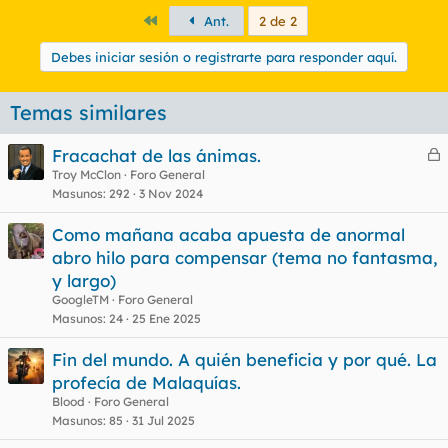
Primero
Ant.
2 de 2
Debes iniciar sesión o registrarte para responder aquí.
Temas similares
Fracachat de las ánimas.
e
Troy McClon
Foro General
Masunos
292
3 Nov 2024
r
r
Como mañana acaba apuesta de anormal
abro hilo para compensar (tema no fantasma,
y largo)
o
GoogleTM
Foro General
Masunos
24
25 Ene 2025
Fin del mundo. A quién beneficia y por qué. La
profecía de Malaquías.
Blood
Foro General
Masunos
85
31 Jul 2025