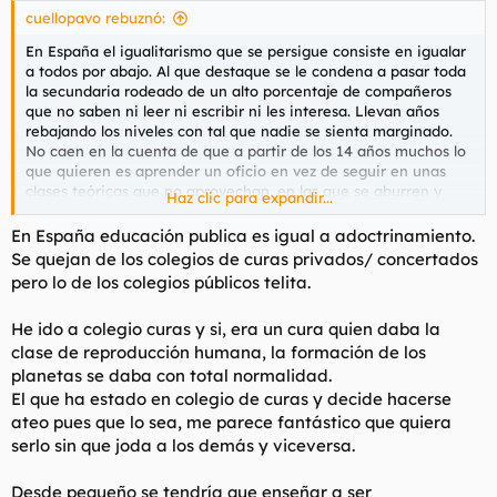
cuellopavo rebuznó:
En España el igualitarismo que se persigue consiste en igualar
a todos por abajo. Al que destaque se le condena a pasar toda
la secundaria rodeado de un alto porcentaje de compañeros
que no saben ni leer ni escribir ni les interesa. Llevan años
rebajando los niveles con tal que nadie se sienta marginado.
No caen en la cuenta de que a partir de los 14 años muchos lo
que quieren es aprender un oficio en vez de seguir en unas
clases teóricas que no aprovechan, en las que se aburren y
Haz clic para expandir...
aburren al resto.
En España educación publica es igual a adoctrinamiento.
A lo mejor temen que si se mejora la calidad de la enseñanza
Se quejan de los colegios de curas privados/ concertados
ya no serán tan manipulables, y de mayores no les voten.
pero lo de los colegios públicos telita.
He ido a colegio curas y si, era un cura quien daba la
clase de reproducción humana, la formación de los
planetas se daba con total normalidad.
El que ha estado en colegio de curas y decide hacerse
ateo pues que lo sea, me parece fantástico que quiera
serlo sin que joda a los demás y viceversa.
Desde pequeño se tendría que enseñar a ser