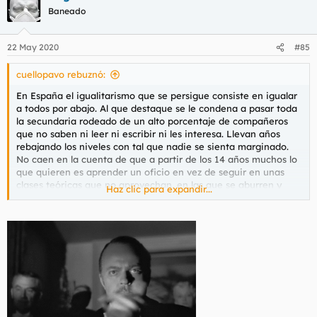
Baneado
22 May 2020
#85
cuellopavo rebuznó:
En España el igualitarismo que se persigue consiste en igualar
a todos por abajo. Al que destaque se le condena a pasar toda
la secundaria rodeado de un alto porcentaje de compañeros
que no saben ni leer ni escribir ni les interesa. Llevan años
rebajando los niveles con tal que nadie se sienta marginado.
No caen en la cuenta de que a partir de los 14 años muchos lo
que quieren es aprender un oficio en vez de seguir en unas
clases teóricas que no aprovechan, en las que se aburren y
Haz clic para expandir...
aburren al resto.
A lo mejor temen que si se mejora la calidad de la enseñanza
ya no serán tan manipulables, y de mayores no les voten.