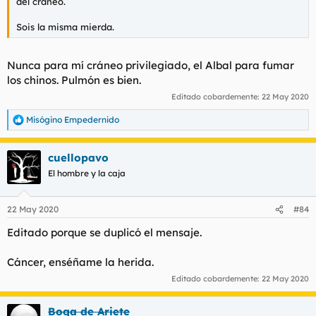
del cráneo.
Sois la misma mierda.
Nunca para mí cráneo privilegiado, el Albal para fumar
los chinos. Pulmón es bien.
Editado cobardemente:
22 May 2020
Misógino Empedernido
R
e
a
cuellopavo
c
c
El hombre y la caja
i
o
n
22 May 2020
#84
e
s
Editado porque se duplicó el mensaje.
:
Cáncer, enséñame la herida.
Editado cobardemente:
22 May 2020
Boga de Ariete