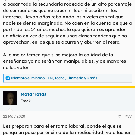
a pasar toda la secundaria rodeado de un alto porcentaje
l
i
de compañeros que no saben ni leer ni escribir ni les
t
o
e
interesa. Llevan años rebajando los niveles con tal que
m
nadie se sienta marginado. No caen en la cuenta de que a
a
partir de los 14 años muchos lo que quieren es aprender
un oficio en vez de seguir en unas clases teóricas que no
aprovechan, en las que se aburren y aburren al resto.
A lo mejor temen que si se mejora la calidad de la
enseñanza ya no serán tan manipulables, y de mayores
no les voten.
Miembro eliminado FLM
,
Tocha
,
Cimmerio
y 3 más
R
e
a
Matarratas
c
c
Freak
i
o
n
22 May 2020
#77
e
s
Les preparan para el entorno laboral, donde el que se
:
ponga un paso por encima de la mediocridad, va a luchar