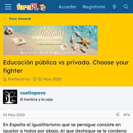
Acceder
Regístrate
Foro General
Educación pública vs privada. Choose your
fighter
I
F
Pontecorvo
22 May 2020
n
e
i
c
cuellopavo
c
h
El hombre y la caja
i
a
a
d
d
e
22 May 2020
#76
o
i
r
n
En España el igualitarismo que se persigue consiste en
d
i
igualar a todos por abajo. Al que destaque se le condena
e
c