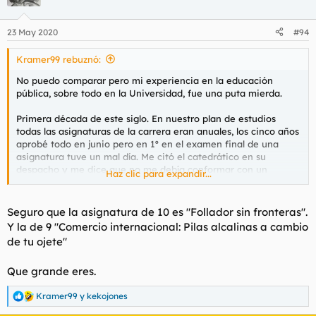
i
o
n
23 May 2020
#94
e
s
Kramer99 rebuznó:
:
No puedo comparar pero mi experiencia en la educación
pública, sobre todo en la Universidad, fue una puta mierda.
Primera década de este siglo. En nuestro plan de estudios
todas las asignaturas de la carrera eran anuales, los cinco años
aprobé todo en junio pero en 1º en el examen final de una
asignatura tuve un mal día. Me citó el catedrático en su
despacho y me dice que no me debía conformar con un
Haz clic para expandir...
aprobado, que a pesar de ese examen él sabía que merecía
más nota. No tuvo otra que soltarme que si me presentaba a la
convocatoria de septiembre
me aseguraba que iba a tener
Seguro que la asignatura de 10 es "Follador sin fronteras".
al menos un notable.
Como buen pipiolo que era entonces lo
Y la de 9 "Comercio internacional: Pilas alcalinas a cambio
tomé como un reto y no rechisté, volví a hacer un examen de
de tu ojete"
mierda y aún así me colocaron el notable.
Que grande eres.
El 2º curso en otra asignatura
la profesora nos eximió del
examen final
a varios alumnos, a mi entre ellos. No podían
perjudicar a los que no acudían a clase, pero se ve que sí
Kramer99
y
kekojones
R
podían beneficiar a los que sí. Fue la única asignatura en que
e