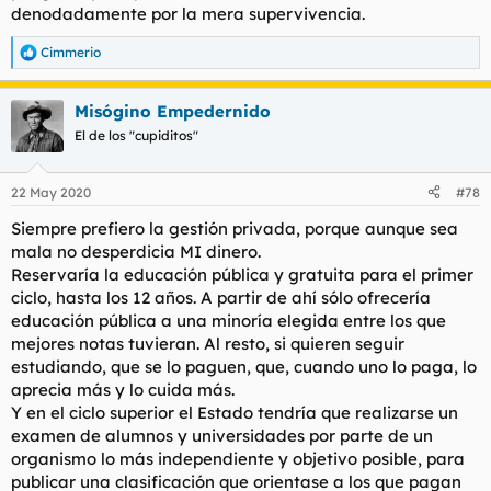
denodadamente por la mera supervivencia.
Cimmerio
R
e
a
Misógino Empedernido
c
c
El de los "cupiditos"
i
o
n
22 May 2020
#78
e
s
Siempre prefiero la gestión privada, porque aunque sea
:
mala no desperdicia MI dinero.
Reservaría la educación pública y gratuita para el primer
ciclo, hasta los 12 años. A partir de ahí sólo ofrecería
educación pública a una minoría elegida entre los que
mejores notas tuvieran. Al resto, si quieren seguir
estudiando, que se lo paguen, que, cuando uno lo paga, lo
aprecia más y lo cuida más.
Y en el ciclo superior el Estado tendría que realizarse un
examen de alumnos y universidades por parte de un
organismo lo más independiente y objetivo posible, para
publicar una clasificación que orientase a los que pagan