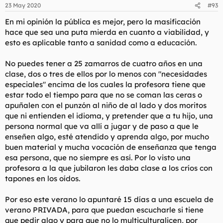
n
23 May 2020
#93
e
s
En mi opinión la pública es mejor, pero la masificación
:
hace que sea una puta mierda en cuanto a viabilidad, y
esto es aplicable tanto a sanidad como a educación.
No puedes tener a 25 zamarros de cuatro años en una
clase, dos o tres de ellos por lo menos con "necesidades
especiales" encima de los cuales la profesora tiene que
estar todo el tiempo para que no se coman las ceras o
apuñalen con el punzón al niño de al lado y dos moritos
que ni entienden el idioma, y pretender que a tu hijo, una
persona normal que va allí a jugar y de paso a que le
enseñen algo, esté atendido y aprenda algo, por mucho
buen material y mucha vocación de enseñanza que tenga
esa persona, que no siempre es así. Por lo visto una
profesora a la que jubilaron les daba clase a los críos con
tapones en los oídos.
Por eso este verano lo apuntaré 15 días a una escuela de
verano PRIVADA, para que puedan escucharle si tiene
que pedir algo y para que no lo multiculturalicen, por