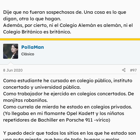
no aparecía por clase. Literal
.
Dije que no fueran sospechosos de. Una cosa es lo que
Podria seguir pero ya paro.
digan, otra lo que hagan.
Biba la Hunibersidad.
Además, por cierto, ni el Colegio Alemán es alemán, ni el
Ver el archivos adjunto 59795
Colegio Británico es británico.
PollaMan
Clásico
8 Jun 2020
#97
Como estudiante he cursado en colegio público, instituto
concertado y universidad pública.
Como trabajador he ejercido en colegios concertados. De
monjitas robaniños.
Como currela de mierda he estado en colegios privados.
(Yo llegaba en mi flamante Opel Kadett y los niñatos
repetidores de Bachiller en Porsche 911 -vírico)
Y puedo decir que todos los sitios en los que he estado son
una puta mierda, que hay de todo, buenos y malos