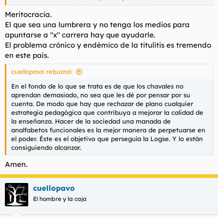
Y en el ciclo superior el Estado tendría que realizarse un
examen de alumnos y universidades por parte de un
Meritocracia.
organismo lo más independiente y objetivo posible, para
El que sea una lumbrera y no tenga los medios para
publicar una clasificación que orientase a los que pagan sobre
apuntarse a "x" carrera hay que ayudarle.
qué universidad es mejor. La competencia haría el resto.
El problema crónico y endémico de la titulitis es tremendo
en este país.
cuellopavo rebuznó:
En el fondo de lo que se trata es de que los chavales no
aprendan demasiado, no sea que les dé por pensar por su
cuenta. De modo que hay que rechazar de plano cualquier
estrategia pedagógica que contribuya a mejorar la calidad de
la enseñanza. Hacer de la sociedad una manada de
analfabetos funcionales es la mejor manera de perpetuarse en
el poder. Éste es el objetivo que perseguía la Logse. Y lo están
consiguiendo alcanzar.
Amen.
cuellopavo
El hombre y la caja