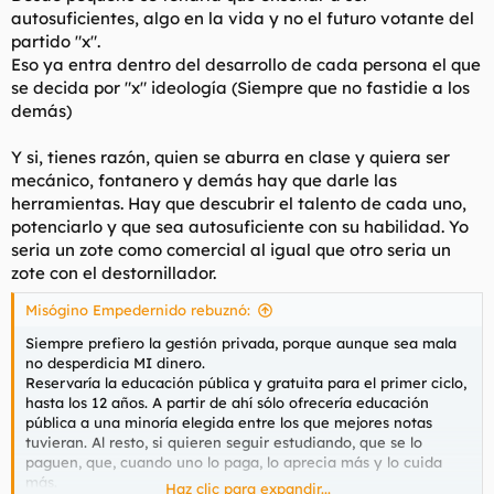
autosuficientes, algo en la vida y no el futuro votante del
partido "x".
Eso ya entra dentro del desarrollo de cada persona el que
se decida por "x" ideología (Siempre que no fastidie a los
demás)
Y si, tienes razón, quien se aburra en clase y quiera ser
mecánico, fontanero y demás hay que darle las
herramientas. Hay que descubrir el talento de cada uno,
potenciarlo y que sea autosuficiente con su habilidad. Yo
seria un zote como comercial al igual que otro seria un
zote con el destornillador.
Misógino Empedernido rebuznó:
Siempre prefiero la gestión privada, porque aunque sea mala
no desperdicia MI dinero.
Reservaría la educación pública y gratuita para el primer ciclo,
hasta los 12 años. A partir de ahí sólo ofrecería educación
pública a una minoría elegida entre los que mejores notas
tuvieran. Al resto, si quieren seguir estudiando, que se lo
paguen, que, cuando uno lo paga, lo aprecia más y lo cuida
más.
Haz clic para expandir...