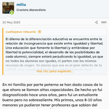
miliu
Cronista Alanordista
22 May 2020
#89
cuellopavo rebuznó:
El dilema de la diferenciación educativa se encuentra entre la
relación de incongruencia que existe entre igualdad y libertad.
Una educación que fomente la libertad (y entiéndase por
libertad la potencialidad, el desarrollo de las posibilidades de
cada alumno), siempre estará perjudicando la igualdad, ya que
no todos los alumnos son iguales, ni parten con los mismos
recursos de origen. Yo pienso que ese es el gran defecto de la
LOGSE, que cuando habla de diversidad, pretende decir
Haz clic para expandir...
igualdad. Busca compensar las diferencias, y para ello iguala
por arriba y por abajo. Las clases no pueden atender a una
diversidad tan heteróclita. Eso es imposible. Para tenerlos a
En mi familia por parte paterna se han dado casos de lo
todos reunidos hay que bajar el nivel de dificultad con el fin de
que ahora se llaman altas capacidades. De hecho yo fui
que lleguen los últimos, pero con la consecuencia de que se
diagnosticado hace unos años, pero fui un estudiante
aburran los primeros.
bueno pero no sobresaliente. Mis primas, unos 8-10 años
menores ya pudieron tener profesores que sabían del
Pero para mí la cuestión estriba en diferenciar a los alumnos