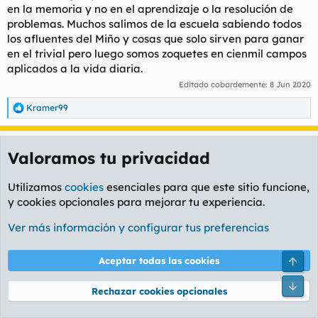
en la memoria y no en el aprendizaje o la resolución de
problemas. Muchos salimos de la escuela sabiendo todos
los afluentes del Miño y cosas que solo sirven para ganar
en el trivial pero luego somos zoquetes en cienmil campos
aplicados a la vida diaria.
Editado cobardemente:
8 Jun 2020
Kramer99
R
e
a
Tocha
c
Valoramos tu privacidad
c
Freak
i
o
Utilizamos
cookies
esenciales para que este sitio funcione,
n
8 Jun 2020
#98
y cookies opcionales para mejorar tu experiencia.
e
s
Señor del 5º rebuznó:
:
Ver más información y configurar tus preferencias
No puedes tener a
25 zamarros
de cuatro años en una clase,
dos o tres de ellos por lo menos con "necesidades especiales"
Arri
Aceptar todas las cookies
encima de los cuales la profesora tiene que estar todo el
tiempo para que no se coman las ceras o apuñalen con el
Pie
Rechazar cookies opcionales
punzón al niño de al lado y dos moritos que ni entienden el
idioma, y pretender que a tu hijo, una persona normal que va