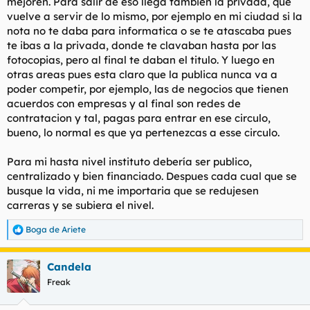
mejoren. Para salir de eso llega también la privada, que
vuelve a servir de lo mismo, por ejemplo en mi ciudad si la
nota no te daba para informatica o se te atascaba pues
te ibas a la privada, donde te clavaban hasta por las
fotocopias, pero al final te daban el titulo. Y luego en
otras areas pues esta claro que la publica nunca va a
poder competir, por ejemplo, las de negocios que tienen
acuerdos con empresas y al final son redes de
contratacion y tal, pagas para entrar en ese circulo,
bueno, lo normal es que ya pertenezcas a esse circulo.
Para mi hasta nivel instituto debería ser publico,
centralizado y bien financiado. Despues cada cual que se
busque la vida, ni me importaria que se redujesen
carreras y se subiera el nivel.
Boga de Ariete
R
e
a
Candela
c
c
Freak
i
o