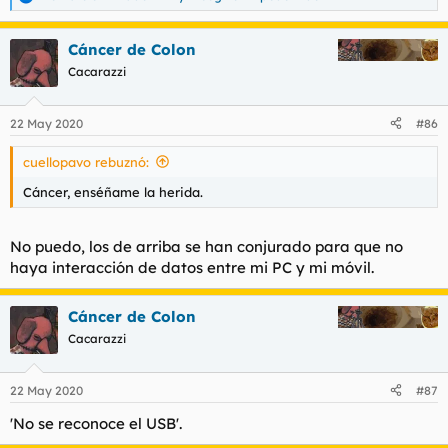
R
e
a
Cáncer de Colon
c
c
Cacarazzi
i
o
n
22 May 2020
#86
e
s
cuellopavo rebuznó:
:
Cáncer, enséñame la herida.
No puedo, los de arriba se han conjurado para que no
haya interacción de datos entre mi PC y mi móvil.
Cáncer de Colon
Cacarazzi
22 May 2020
#87
'No se reconoce el USB'.