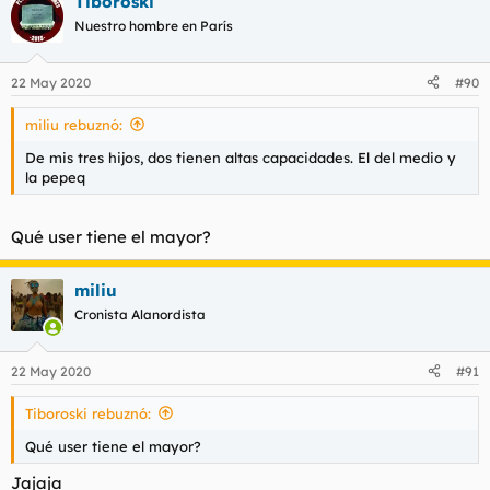
Tiboroski
c
c
Nuestro hombre en París
i
o
n
22 May 2020
#90
e
s
miliu rebuznó:
:
De mis tres hijos, dos tienen altas capacidades. El del medio y
la pepeq
Qué user tiene el mayor?
miliu
Cronista Alanordista
22 May 2020
#91
Tiboroski rebuznó:
Qué user tiene el mayor?
Jajaja