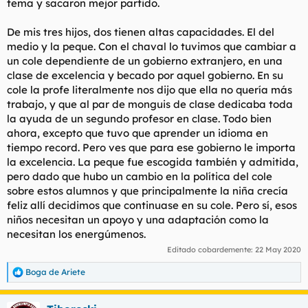
por sus cualidades. En este sentido creo que la diferenciación
tema y sacaron mejor partido.
debería ser por el talento, la inteligencia o el empeño. El tema
es que por lo visto los psicopedagogos son unos acomplejados
De mis tres hijos, dos tienen altas capacidades. El del
que no quieren que nadie descate, no vayan a ofenderse los
medio y la peque. Con el chaval lo tuvimos que cambiar a
menos capacitados o aquellos a los que les va la buena vida.
un cole dependiente de un gobierno extranjero, en una
clase de excelencia y becado por aquel gobierno. En su
Pues no, yo creo que se debería fomentar la excelencia y eso
solo se consigue con una cierta estratificación en la que los
cole la profe literalmente nos dijo que ella no quería más
mejores alumnos no tengan que frenar sus posibilidades, y en
trabajo, y que al par de monguis de clase dedicaba toda
la que los peores puedan seguir su propio ritmo sin necesidad
la ayuda de un segundo profesor en clase. Todo bien
de perjudicar a nadie.
ahora, excepto que tuvo que aprender un idioma en
tiempo record. Pero ves que para ese gobierno le importa
En fin, qué mala escuela para la vida, y más para nuestro tipo
la excelencia. La peque fue escogida también y admitida,
de sociedad, esta que no fomenta la virtud, el desarrollo y la
competencia (la competencia interna, me refiero, la que le va
pero dado que hubo un cambio en la política del cole
a permitir al alumno tener buenas herramientas para
sobre estos alumnos y que principalmente la niña crecía
desenvolverse)
feliz allí decidimos que continuase en su cole. Pero sí, esos
niños necesitan un apoyo y una adaptación como la
necesitan los energúmenos.
Nunca para mí cráneo privilegiado, el Albal para fumar los
Editado cobardemente:
22 May 2020
chinos. Pulmón es bien.
Boga de Ariete
R
e
a