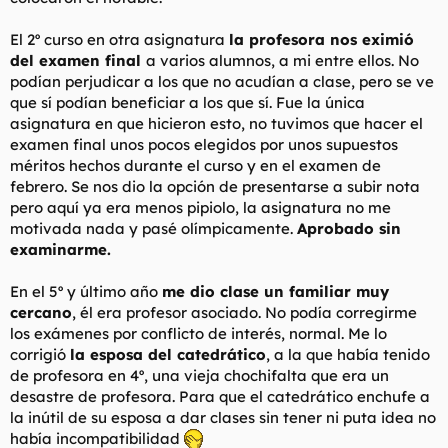
El 2º curso en otra asignatura
la profesora nos eximió
del examen final
a varios alumnos, a mi entre ellos. No
podían perjudicar a los que no acudían a clase, pero se ve
que sí podían beneficiar a los que sí. Fue la única
asignatura en que hicieron esto, no tuvimos que hacer el
examen final unos pocos elegidos por unos supuestos
méritos hechos durante el curso y en el examen de
febrero. Se nos dio la opción de presentarse a subir nota
pero aquí ya era menos pipiolo, la asignatura no me
motivada nada y pasé olímpicamente.
Aprobado sin
examinarme.
En el 5º y último año
me dio clase un familiar muy
cercano
, él era profesor asociado. No podía corregirme
los exámenes por conflicto de interés, normal. Me lo
corrigió
la esposa del catedrático
, a la que había tenido
de profesora en 4º, una vieja chochifalta que era un
desastre de profesora. Para que el catedrático enchufe a
la inútil de su esposa a dar clases sin tener ni puta idea no
había incompatibilidad