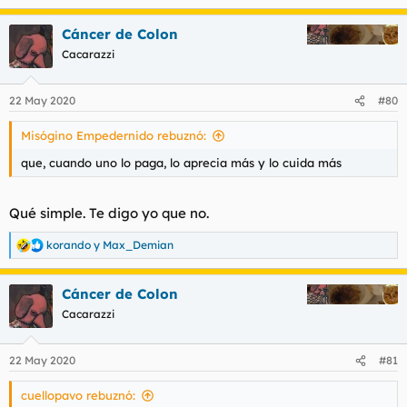
e
a
Cáncer de Colon
c
c
Cacarazzi
i
o
n
22 May 2020
#80
e
s
Misógino Empedernido rebuznó:
:
que, cuando uno lo paga, lo aprecia más y lo cuida más
Qué simple. Te digo yo que no.
korando
y
Max_Demian
R
e
a
Cáncer de Colon
c
c
Cacarazzi
i
o
n
22 May 2020
#81
e
s
cuellopavo rebuznó:
: