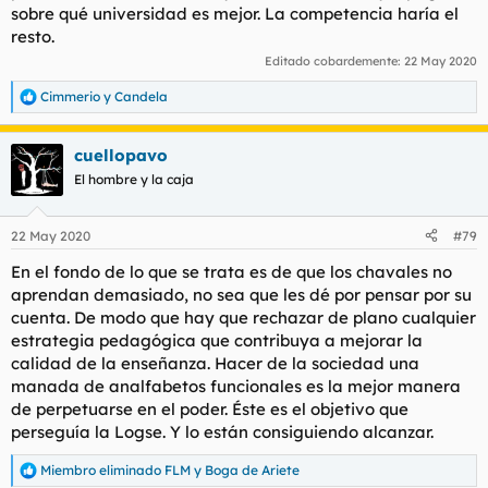
sobre qué universidad es mejor. La competencia haría el
resto.
Editado cobardemente:
22 May 2020
Cimmerio
y
Candela
R
e
a
cuellopavo
c
c
El hombre y la caja
i
o
n
22 May 2020
#79
e
s
En el fondo de lo que se trata es de que los chavales no
:
aprendan demasiado, no sea que les dé por pensar por su
cuenta. De modo que hay que rechazar de plano cualquier
estrategia pedagógica que contribuya a mejorar la
calidad de la enseñanza. Hacer de la sociedad una
manada de analfabetos funcionales es la mejor manera
de perpetuarse en el poder. Éste es el objetivo que
perseguía la Logse. Y lo están consiguiendo alcanzar.
Miembro eliminado FLM
y
Boga de Ariete
R