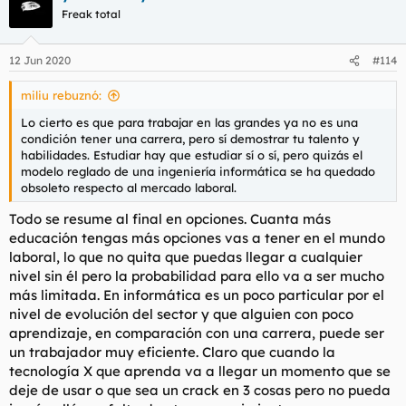
moderna, ésta tiene que ser una herramienta de ascensor
c
Freak total
social. Es decir, si vales y trabajas subes y si no bajas. A parte
i
de que deberían educar a la gente no para trabajar en el
o
mercado que ya existe si no para poder crear nuevas
n
12 Jun 2020
#114
e
empresas o cambiar la forma de trabajar de éstas, crear
s
nuevos mercados o evolucionar el sistema. Amén de
miliu rebuznó:
:
pensamiento crítico que tan importante y falta como agua de
mayo.
Lo cierto es que para trabajar en las grandes ya no es una
condición tener una carrera, pero sí demostrar tu talento y
habilidades. Estudiar hay que estudiar sí o sí, pero quizás el
modelo reglado de una ingeniería informática se ha quedado
obsoleto respecto al mercado laboral.
Todo se resume al final en opciones. Cuanta más
educación tengas más opciones vas a tener en el mundo
laboral, lo que no quita que puedas llegar a cualquier
nivel sin él pero la probabilidad para ello va a ser mucho
más limitada. En informática es un poco particular por el
nivel de evolución del sector y que alguien con poco
aprendizaje, en comparación con una carrera, puede ser
un trabajador muy eficiente. Claro que cuando la
tecnología X que aprenda va a llegar un momento que se
deje de usar o que sea un crack en 3 cosas pero no pueda