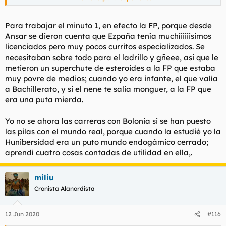
momento que se deje de usar o que sea un crack en 3 cosas
pero no pueda ir más allá por falta de otros conocimientos.
Un ejemplo es de gente autodidacta o que sale de otras
Para trabajar el minuto 1, en efecto la FP, porque desde
carreras y se meten de programadores de PHP. Saben todo de
Ansar se dieron cuenta que Ezpaña tenía muchíiiiiisimos
la A a la Z de ese lenguaje pero nada de como plantear un
licenciados pero muy pocos curritos especializados. Se
proyecto, base de datos, arquitectura de software,
necesitaban sobre todo para el ladrillo y gñeee, asi que le
integraciones, optimizaciones, etc. Su trabajo funciona pero
metieron un superchute de esteroides a la FP que estaba
igual no es lo más eficiente y en medio y largo plazo, a no ser
que tenga un interés enorme en seguir formándose, le va a
muy povre de medios; cuando yo era infante, el que valía
costar bastante en cambiar a otra cosa.
a Bachillerato, y si el nene te salia monguer, a la FP que
En cambio si tienes la base teórica puedes cambiar con mucho
era una puta mierda.
menos esfuerzo. Si sabes programar y los distintos lenguajes
que hay aprenderlos es muy rápido.
Yo no se ahora las carreras con Bolonia si se han puesto
las pilas con el mundo real, porque cuando la estudié yo la
Las carreras no están para enseñar la demanda del mercado
laboral, al menos no directamente, ya que para eso está la FP.
Hunibersidad era un puto mundo endogámico cerrado;
Yo hice ambas y te digo que en FP sales y puedes ponerte a
aprendí cuatro cosas contadas de utilidad en ella,.
trabajar y ser algo productivo desde el minuto 1. Ahora, en la
carrera aprendes a trabajar mejor, con mentalidad de pensar
en soluciones a medio y largo plazo, planear y administrar
miliu
proyectos, desarrollar nuevas herramientas o inventarse cosas
Cronista Alanordista
que no existen desde 0. Esto es la teoría claro. Es cierto que
siempre van a ir por detrás por mucho que cambien porque
esto cambia a toda hostia y la gente de la universidad está
12 Jun 2020
#116
fuera del mercado laboral.