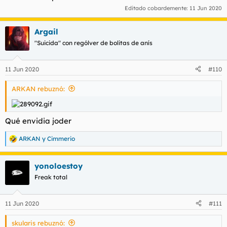
Editado cobardemente:
11 Jun 2020
Argail
"Suicida" con rególver de bolitas de anís
11 Jun 2020
#110
ARKAN rebuznó:
Qué envidia joder
ARKAN
y
Cimmerio
R
e
a
yonoloestoy
c
c
Freak total
i
o
n
11 Jun 2020
#111
e
s
skularis rebuznó:
: