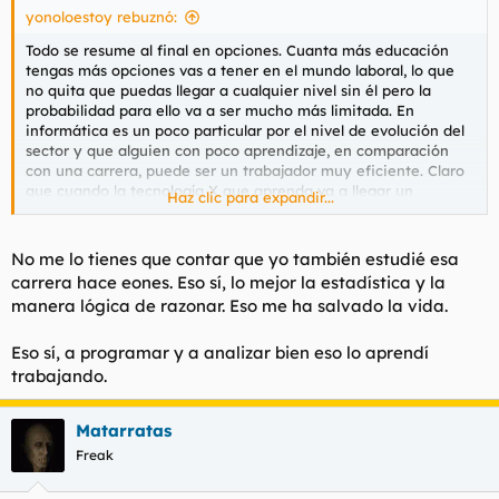
yonoloestoy rebuznó:
Todo se resume al final en opciones. Cuanta más educación
tengas más opciones vas a tener en el mundo laboral, lo que
no quita que puedas llegar a cualquier nivel sin él pero la
probabilidad para ello va a ser mucho más limitada. En
informática es un poco particular por el nivel de evolución del
sector y que alguien con poco aprendizaje, en comparación
con una carrera, puede ser un trabajador muy eficiente. Claro
que cuando la tecnología X que aprenda va a llegar un
Haz clic para expandir...
momento que se deje de usar o que sea un crack en 3 cosas
pero no pueda ir más allá por falta de otros conocimientos.
Un ejemplo es de gente autodidacta o que sale de otras
No me lo tienes que contar que yo también estudié esa
carreras y se meten de programadores de PHP. Saben todo de
carrera hace eones. Eso sí, lo mejor la estadística y la
la A a la Z de ese lenguaje pero nada de como plantear un
manera lógica de razonar. Eso me ha salvado la vida.
proyecto, base de datos, arquitectura de software,
integraciones, optimizaciones, etc. Su trabajo funciona pero
Eso sí, a programar y a analizar bien eso lo aprendí
igual no es lo más eficiente y en medio y largo plazo, a no ser
que tenga un interés enorme en seguir formándose, le va a
trabajando.
costar bastante en cambiar a otra cosa.
En cambio si tienes la base teórica puedes cambiar con mucho
Matarratas
menos esfuerzo. Si sabes programar y los distintos lenguajes
que hay aprenderlos es muy rápido.
Freak
Las carreras no están para enseñar la demanda del mercado