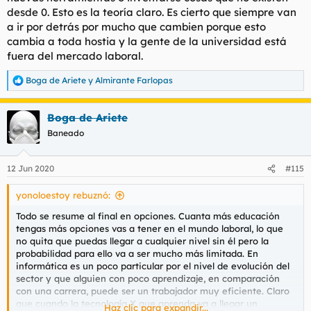
desde 0. Esto es la teoría claro. Es cierto que siempre van
a ir por detrás por mucho que cambien porque esto
cambia a toda hostia y la gente de la universidad está
fuera del mercado laboral.
Boga de Ariete
y
Almirante Farlopas
R
e
a
Boga de Ariete
c
c
Baneado
i
o
n
12 Jun 2020
#115
e
s
yonoloestoy rebuznó:
:
Todo se resume al final en opciones. Cuanta más educación
tengas más opciones vas a tener en el mundo laboral, lo que
no quita que puedas llegar a cualquier nivel sin él pero la
probabilidad para ello va a ser mucho más limitada. En
informática es un poco particular por el nivel de evolución del
sector y que alguien con poco aprendizaje, en comparación
con una carrera, puede ser un trabajador muy eficiente. Claro
que cuando la tecnología X que aprenda va a llegar un
Haz clic para expandir...