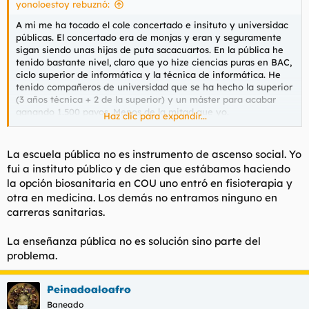
yonoloestoy rebuznó:
:
A mi me ha tocado el cole concertado e insituto y universidac
públicas. El concertado era de monjas y eran y seguramente
sigan siendo unas hijas de puta sacacuartos. En la pública he
tenido bastante nivel, claro que yo hize ciencias puras en BAC,
ciclo superior de informática y la técnica de informática. He
tenido compañeros de universidad que se ha hecho la superior
(3 años técnica + 2 de la superior) y un máster para acabar
ganando 1.500 pavos. Menos de la mitad que yo.
Haz clic para expandir...
Hay una cosa que no te enseñan en el cole que es que el que
es bueno estudiando no tiene porqué serlo trabajando. Y el
que es muy bueno trabajando no tiene porqué ser espabilado
La escuela pública no es instrumento de ascenso social. Yo
a la hora de negociar o cambiar de trabajos para progresar
fui a instituto público y de cien que estábamos haciendo
más.
la opción biosanitaria en COU uno entró en fisioterapia y
RET y FOL sí que me valió bastante y eso que eran marías.
otra en medicina. Los demás no entramos ninguno en
carreras sanitarias.
Por otra parte yo siempre me quedaré con la pública porque, a
parte de ser un instrumento básico en cualquier sociedad
moderna, ésta tiene que ser una herramienta de ascensor
La enseñanza pública no es solución sino parte del
social. Es decir, si vales y trabajas subes y si no bajas. A parte
problema.
de que deberían educar a la gente no para trabajar en el
mercado que ya existe si no para poder crear nuevas
empresas o cambiar la forma de trabajar de éstas, crear
Peinadoaloafro
nuevos mercados o evolucionar el sistema. Amén de
Baneado