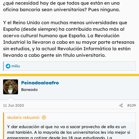
¿qué necesidad hay de que todos que están en una
oficina bancaria sean universitarios? Pues ninguna.
Y el Reino Unido con muchas menos universidades que
España (desde siempre) ha contribuido mucho más al
acervo cultural humano que España. La Revolución
Industrial la llevaron a cabo en su mayor parte artesanos
sin estudios, y la actual Revolución Informática la están
llevando a cabo gente sin título universitario.
miliu
R
e
a
Peinadoaloafro
c
c
Baneado
i
o
n
11 Jun 2020
#109
e
s
skularis rebuznó:
:
Y dar educación al que no va a sacar provecho de ella es un
mal también. A la mayoría de los universitarios les iría mejor si
empezaran a cotizar desde los 18 que estudiando. La