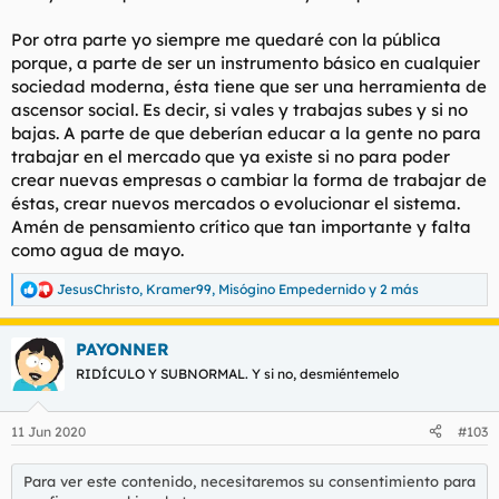
Por otra parte yo siempre me quedaré con la pública
porque, a parte de ser un instrumento básico en cualquier
sociedad moderna, ésta tiene que ser una herramienta de
ascensor social. Es decir, si vales y trabajas subes y si no
bajas. A parte de que deberían educar a la gente no para
trabajar en el mercado que ya existe si no para poder
crear nuevas empresas o cambiar la forma de trabajar de
éstas, crear nuevos mercados o evolucionar el sistema.
Amén de pensamiento crítico que tan importante y falta
como agua de mayo.
JesusChristo
,
Kramer99
,
Misógino Empedernido
y 2 más
R
e
a
PAYONNER
c
c
RIDÍCULO Y SUBNORMAL. Y si no, desmiéntemelo
i
o
n
11 Jun 2020
#103
e
s
:
Para ver este contenido, necesitaremos su consentimiento para