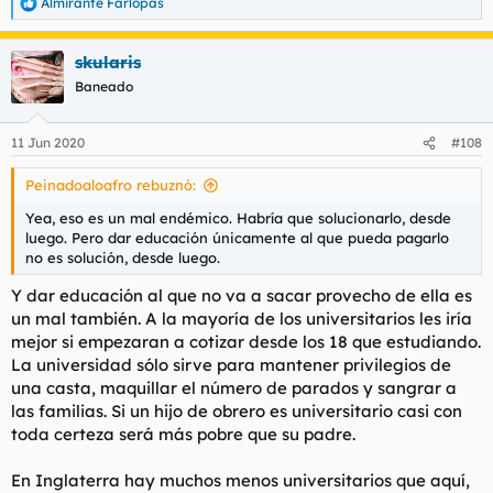
Almirante Farlopas
R
e
a
skularis
c
c
Baneado
i
o
n
11 Jun 2020
#108
e
s
Peinadoaloafro rebuznó:
:
Yea, eso es un mal endémico. Habría que solucionarlo, desde
luego. Pero dar educación únicamente al que pueda pagarlo
no es solución, desde luego.
Y dar educación al que no va a sacar provecho de ella es
un mal también. A la mayoría de los universitarios les iría
mejor si empezaran a cotizar desde los 18 que estudiando.
La universidad sólo sirve para mantener privilegios de
una casta, maquillar el número de parados y sangrar a
las familias. Si un hijo de obrero es universitario casi con
toda certeza será más pobre que su padre.
En Inglaterra hay muchos menos universitarios que aquí,