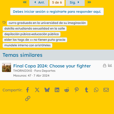
Primero
Último
Ant.
5 de 6
Sig.
Debes iniciar sesión o registrarte para responder aquí.
E
curro graduado en la universidad de su imaginación
t
dakilla estudiando sexualidad en la salle
i
depilación púbica>educación pública
q
eider los tags de >> no tienen puta gracia
u
mundele interno con aristóteles
e
t
Temas similares
a
s
C
E
Final Copa 2024: Choose your fighter
e
n
THORNDIKE
Foro Deportes
Masunos
47
7 Abr 2024
r
c
r
u
a
e
Facebook
X
Bluesky
LinkedIn
Reddit
Pinterest
Tumblr
WhatsA
Em
Compartir:
d
s
o
t
Enlace