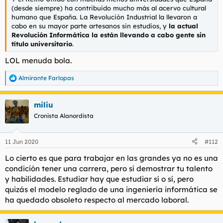
(desde siempre) ha contribuido mucho más al acervo cultural
humano que España. La Revolución Industrial la llevaron a
cabo en su mayor parte artesanos sin estudios, y
la actual
Revolución Informática la están llevando a cabo gente sin
título universitario
.
LOL menuda bola.
Almirante Farlopas
R
e
a
miliu
c
c
Cronista Alanordista
i
o
n
11 Jun 2020
#112
e
s
Lo cierto es que para trabajar en las grandes ya no es una
:
condición tener una carrera, pero sí demostrar tu talento
y habilidades. Estudiar hay que estudiar sí o sí, pero
quizás el modelo reglado de una ingeniería informática se
ha quedado obsoleto respecto al mercado laboral.