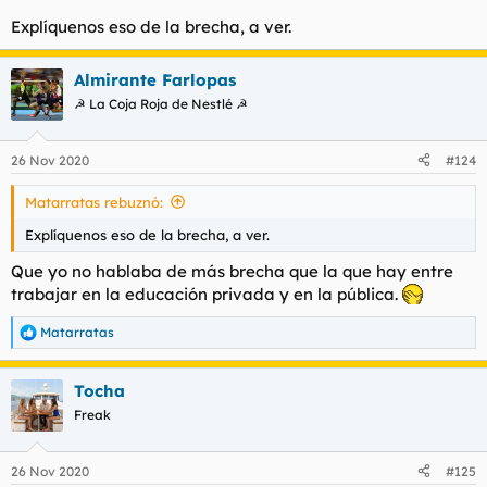
Explíquenos eso de la brecha, a ver.
Almirante Farlopas
☭ La Coja Roja de Nestlé ☭
26 Nov 2020
#124
Matarratas rebuznó:
Explíquenos eso de la brecha, a ver.
Que yo no hablaba de más brecha que la que hay entre
trabajar en la educación privada y en la pública.
Matarratas
R
e
a
Tocha
c
c
Freak
i
o
n
26 Nov 2020
#125
e