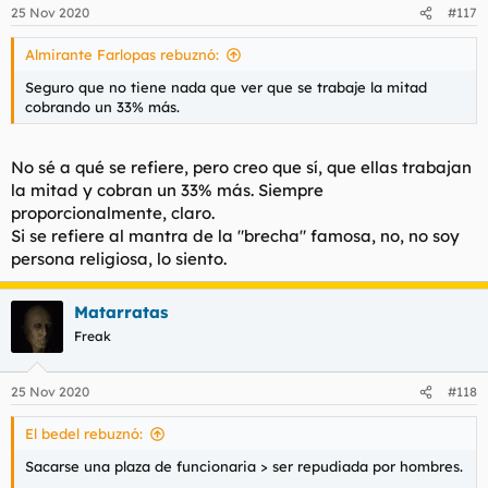
laboral, al menos no directamente, ya que para eso está la FP.
25 Nov 2020
#117
Yo hice ambas y te digo que en FP sales y puedes ponerte a
trabajar y ser algo productivo desde el minuto 1. Ahora, en la
Almirante Farlopas rebuznó:
carrera aprendes a trabajar mejor, con mentalidad de pensar
Seguro que no tiene nada que ver que se trabaje la mitad
en soluciones a medio y largo plazo, planear y administrar
cobrando un 33% más.
proyectos, desarrollar nuevas herramientas o inventarse cosas
que no existen desde 0. Esto es la teoría claro. Es cierto que
siempre van a ir por detrás por mucho que cambien porque
No sé a qué se refiere, pero creo que sí, que ellas trabajan
esto cambia a toda hostia y la gente de la universidad está
la mitad y cobran un 33% más. Siempre
fuera del mercado laboral.
proporcionalmente, claro.
Si se refiere al mantra de la "brecha" famosa, no, no soy
persona religiosa, lo siento.
Matarratas
Freak
25 Nov 2020
#118
El bedel rebuznó:
Sacarse una plaza de funcionaria > ser repudiada por hombres.