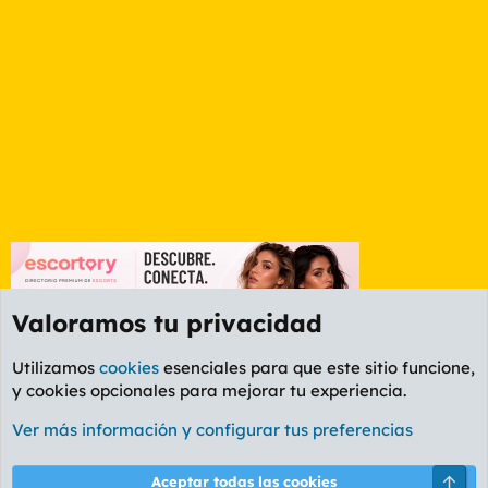
Valoramos tu privacidad
Utilizamos
cookies
esenciales para que este sitio funcione,
y cookies opcionales para mejorar tu experiencia.
Foro General
Ver más información y configurar tus preferencias
Cookies
PL OLDSTYLE AMARILLO
Cambiar fuente
Español (ES)
Arri
Aceptar todas las cookies