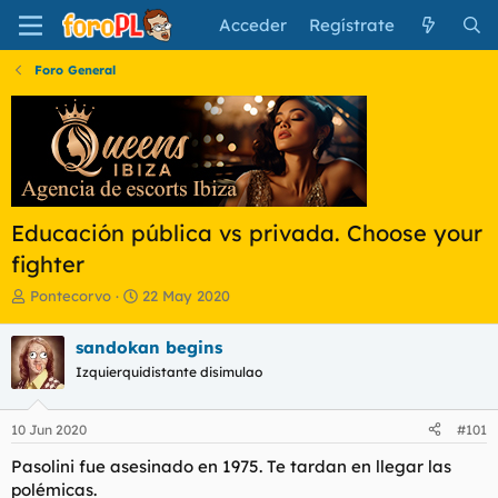
Acceder
Regístrate
Foro General
Educación pública vs privada. Choose your
fighter
I
F
Pontecorvo
22 May 2020
n
e
i
c
sandokan begins
c
h
Izquierquidistante disimulao
i
a
a
d
d
e
10 Jun 2020
#101
o
i
r
n
Pasolini fue asesinado en 1975. Te tardan en llegar las
d
i
polémicas.
e
c