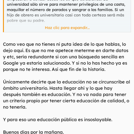
universidad sólo sirve para mantener privilegios de una casta,
maquillar el número de parados y sangrar a las familias. Si un
hijo de obrero es universitario casi con toda certeza será más
pobre que su padre.
Haz clic para expandir...
En Inglaterra hay muchos menos universitarios que aquí, ¿qué
necesidad hay de que todos que están en una oficina bancaria
sean universitarios? Pues ninguna.
Como veo que no tienes ni puta idea de lo que hablas, lo
dejo aquí. Es que no me apetece meterme en darte datos
Y el Reino Unido con muchas menos universidades que España
y etc, sería redundante si con una búsqueda sencilla en
(desde siempre) ha contribuido mucho más al acervo cultural
Google ya estaría solucionado. Y si no lo has hecho ya es
humano que España. La Revolución Industrial la llevaron a
porque no te interesa. Así que fin de la historia.
cabo en su mayor parte artesanos sin estudios, y la actual
Revolución Informática la están llevando a cabo gente sin
título universitario.
Únicamente decirte que la educación no se circunscribe al
ámbito universitario. Hasta llegar ahí y lo que hay
después también es educación. Y no va nada para tener
un criterio propio por tener cierta educación de calidad, o
no tenerla.
Y para eso una educación pública es insoslayable.
Buenos días por la mañana.