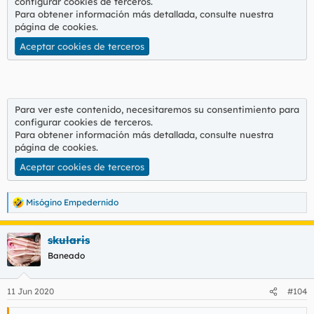
configurar cookies de terceros.
Para obtener información más detallada, consulte nuestra
página de cookies
.
Aceptar cookies de terceros
Para ver este contenido, necesitaremos su consentimiento para
configurar cookies de terceros.
Para obtener información más detallada, consulte nuestra
página de cookies
.
Aceptar cookies de terceros
Misógino Empedernido
R
e
a
skularis
c
c
Baneado
i
o
n
11 Jun 2020
#104
e
s