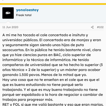
l
i
t
o
yonoloestoy
e
Freak total
m
a
11 Jun 2020
#102
A mi me ha tocado el cole concertado e insituto y
universidac públicas. El concertado era de monjas y eran
y seguramente sigan siendo unas hijas de puta
sacacuartos. En la pública he tenido bastante nivel, claro
que yo hize ciencias puras en BAC, ciclo superior de
informática y la técnica de informática. He tenido
compañeros de universidad que se ha hecho la superior (3
años técnica + 2 de la superior) y un máster para acabar
ganando 1.500 pavos. Menos de la mitad que yo.
Hay una cosa que no te enseñan en el cole que es que el
que es bueno estudiando no tiene porqué serlo
trabajando. Y el que es muy bueno trabajando no tiene
porqué ser espabilado a la hora de negociar o cambiar de
trabajos para progresar más.
RET y FOL sí que me valió bastante y eso que eran marías.