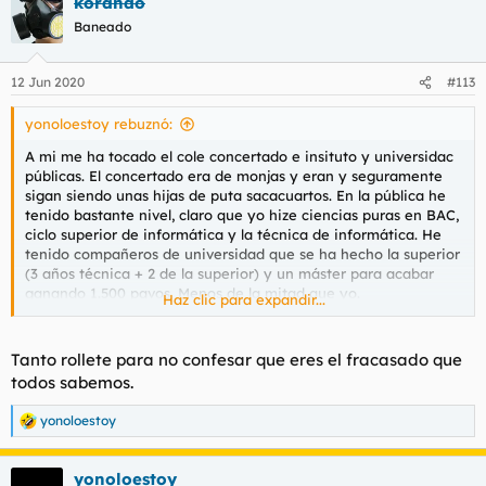
korando
Baneado
12 Jun 2020
#113
yonoloestoy rebuznó:
A mi me ha tocado el cole concertado e insituto y universidac
públicas. El concertado era de monjas y eran y seguramente
sigan siendo unas hijas de puta sacacuartos. En la pública he
tenido bastante nivel, claro que yo hize ciencias puras en BAC,
ciclo superior de informática y la técnica de informática. He
tenido compañeros de universidad que se ha hecho la superior
(3 años técnica + 2 de la superior) y un máster para acabar
ganando 1.500 pavos. Menos de la mitad que yo.
Haz clic para expandir...
Hay una cosa que no te enseñan en el cole que es que el que
es bueno estudiando no tiene porqué serlo trabajando. Y el
que es muy bueno trabajando no tiene porqué ser espabilado
Tanto rollete para no confesar que eres el fracasado que
a la hora de negociar o cambiar de trabajos para progresar
todos sabemos.
más.
RET y FOL sí que me valió bastante y eso que eran marías.
yonoloestoy
R
e
Por otra parte yo siempre me quedaré con la pública porque, a
a
parte de ser un instrumento básico en cualquier sociedad
yonoloestoy
c