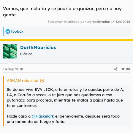
Vamos, que molaría y se podría organizar, pero no hay
gente.
Sabiamente editado por un moderador:
14 Sep 2018
topbox
R
e
a
DarthMauricius
c
c
Clásico
i
o
n
14 Sep 2018
#188
e
s
ARKAN rebuznó:
:
Se donde vive EVA LICK, o te enrollas y te quedas parte de A,
LA, o Coruña a secas, o te juro que nos quedamos a esa
putarraca para procrear, mientras te matas a pajas hasta que
te encontremos.
Hazle caso a
@Häskelärk
el benevolente, después sera todo
una tormenta de fuego y furia.