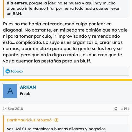
dia entero
, porque la idea no se muera y aquí hay mucho
atontado intentando tirar por tierra todo hasta que se llevan
un BAN.
Pues no me había enterado, mea culpa por leer en
diagonal. No obstante, en mi pedante opinión que no vale
ni para tomar por culo, ir improvisando y remendando
esto... complicado. Lo suyo es es organizarlo, crear unas
normas, abrir un plazo para que la gente se las lea y se
apunte, pero que no lo digo a malas, es que creo que te
vas a quemar las pestañas para un bluff.
topbox
R
e
a
ARKAN
c
A
c
Freak
i
o
n
14 Sep 2018
#191
e
s
DarthMauricius rebuznó:
:
Ves. Asi SÍ se establecen buenas alianzas y negocios.