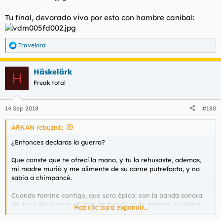
Tu final, devorado vivo por esto con hambre canibal:
Travelord
R
e
a
Häskelärk
c
H
c
Freak total
i
o
n
14 Sep 2018
#180
e
s
ARKAN rebuznó:
:
¿Entonces declaras la guerra?
Que conste que te ofrecí la mano, y tu la rehusaste, ademas,
mi madre murió y me alimente de su carne putrefacta, y no
sabia a chimpancé.
Cuando temine contigo, que sera épico, con la banda sonora
del boss del streets of rage de fondo, no te matare, te dejare
Haz clic para expandir...
moribundo para que el cantante de los Cool Daddies se te