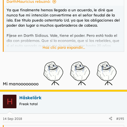
DarthMauricius rebuznó:
Ya que finalmente hemos llegado a un acuerdo, le diré que
nunca fue mi intención convertirme en el señor feudal de la
isla. Ese título puedo ostentarlo Ud. ya que las obligaciones del
poder dan lugar a muchos quebraderos de cabeza.
Fíjese en Darth Sidious. Vale, tiene el poder. Pero está todo el
día con problemas. Que sí la economía, que si los rebeldes, que
si el puto senado que no me lo pude cargar hasta 20 años
Haz clic para expandir...
después de declararme emperador, etc. Al final quién se
divierte es Darth Vader que es su mano derecha y va por ahí
cargandose a rebeldes podemitas.
La fábrica será mi Mustafar. A liachu no le haremos nada, es un
amigo y aliado.
Mi manoooooooo
Lo dicho, Ud. puede ser tranquilamente el Señor Feudal y
yo
su mano derecha
. Y juntos fumamos de la pipa de la paz.
Häskelärk
H
Freak total
Spoiler
14 Sep 2018
#195