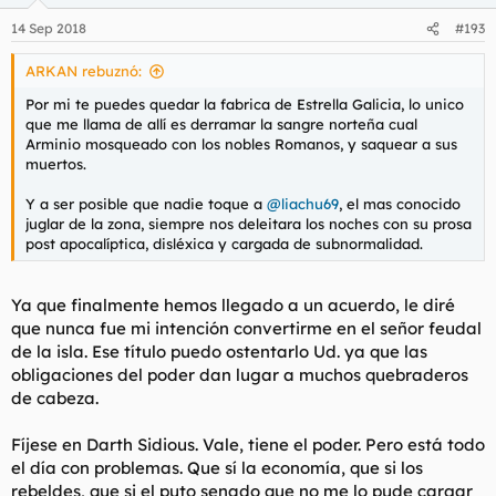
o
n
14 Sep 2018
#193
e
s
ARKAN rebuznó:
:
Por mi te puedes quedar la fabrica de Estrella Galicia, lo unico
que me llama de allí es derramar la sangre norteña cual
Arminio mosqueado con los nobles Romanos, y saquear a sus
muertos.
Y a ser posible que nadie toque a
@liachu69
, el mas conocido
juglar de la zona, siempre nos deleitara los noches con su prosa
post apocalíptica, disléxica y cargada de subnormalidad.
Ya que finalmente hemos llegado a un acuerdo, le diré
que nunca fue mi intención convertirme en el señor feudal
de la isla. Ese título puedo ostentarlo Ud. ya que las
obligaciones del poder dan lugar a muchos quebraderos
de cabeza.
Fíjese en Darth Sidious. Vale, tiene el poder. Pero está todo
el día con problemas. Que sí la economía, que si los
rebeldes, que si el puto senado que no me lo pude cargar