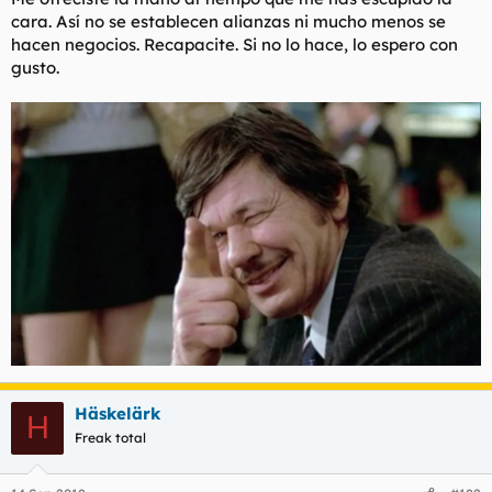
zampándoselos a guiáis despistados, espero que lo disfrutes
cara. Así no se establecen alianzas ni mucho menos se
como el subnormal del protagonista del renacido con el oso.
hacen negocios. Recapacite. Si no lo hace, lo espero con
gusto.
Tu rehusando y plantando batalla:
Häskelärk
H
Freak total