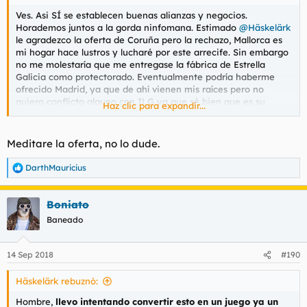
Ves. Asi SÍ se establecen buenas alianzas y negocios.
Horademos juntos a la gorda ninfomana. Estimado
@Häskelärk
le agradezco la oferta de Coruña pero la rechazo, Mallorca es
mi hogar hace lustros y lucharé por este arrecife. Sin embargo
no me molestaría que me entregase la fábrica de Estrella
Galicia como protectorado. Eventualmente podría haberme
ofrecido Madrid, ya que de ahí vienen mis raíces pero no
quiero conflicto alguno con ILG ya que sé bien que es su
Haz clic para expandir...
feudo.
Por suerte las intenciones de
@ARKAN
son buenas, aunque le
Meditare la oferta, no lo dude.
pierden un poco las formas.
DarthMauricius
R
e
a
Boniato
c
c
Baneado
i
o
n
14 Sep 2018
#190
e
s
Häskelärk rebuznó:
:
Hombre,
llevo intentando convertir esto en un juego ya un