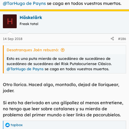
@TarHugo de Payns
se caga en todos vuestros muertos.
Häskelärk
H
Freak total
14 Sep 2018
#186
Desatranques Jaén rebuznó:
Esto es una puta mierda de sucedáneo de sucedáneo de
sucedáneo de sucedáneo del Risk Putalocuriense Clásico.
@TarHugo de Payns
se caga en todos vuestros muertos.
Otro llorica. Haced algo, montadlo, dejad de lloriquear,
joder.
Si esto ha derivado en una gilipollez al menos entretiene,
no tengo que leer sobre catalanes y su mierda de
problema del primer mundo o leer links de pacorubielos.
topbox
R