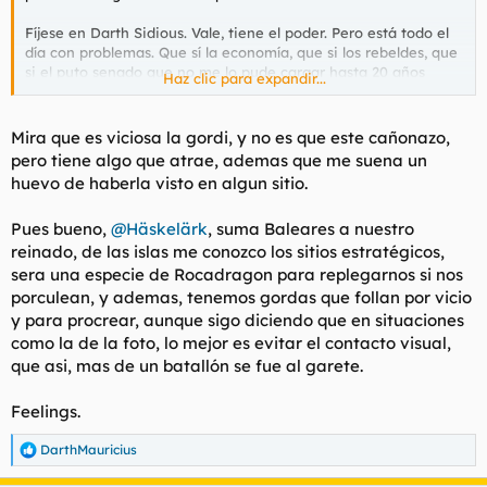
Fíjese en Darth Sidious. Vale, tiene el poder. Pero está todo el
día con problemas. Que sí la economía, que si los rebeldes, que
si el puto senado que no me lo pude cargar hasta 20 años
Haz clic para expandir...
después de declararme emperador, etc. Al final quién se
divierte es Darth Vader que es su mano derecha y va por ahí
cargandose a rebeldes podemitas.
Mira que es viciosa la gordi, y no es que este cañonazo,
pero tiene algo que atrae, ademas que me suena un
La fábrica será mi Mustafar. A liachu no le haremos nada, es un
huevo de haberla visto en algun sitio.
amigo y aliado.
Pues bueno,
@Häskelärk
, suma Baleares a nuestro
Lo dicho, Ud. puede ser tranquilamente el Señor Feudal y yo
su mano derecha. Y juntos fumamos de la pipa de la paz.
reinado, de las islas me conozco los sitios estratégicos,
sera una especie de Rocadragon para replegarnos si nos
porculean, y ademas, tenemos gordas que follan por vicio
Spoiler
y para procrear, aunque sigo diciendo que en situaciones
como la de la foto, lo mejor es evitar el contacto visual,
que asi, mas de un batallón se fue al garete.
Feelings.
DarthMauricius
R
e