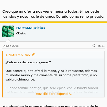
zampe con su progenie mutante, mas gorda, amorfa y
hambrienta, en las cobres del draft, donde sobreviven
zampándoselos a guiáis despistados, espero que lo disfrutes
Creo que mi oferta nos viene mejor a todos, él nos cede
como el subnormal del protagonista del renacido con el oso.
las islas y nosotros le dejamos Coruña como reino privado.
Esto de fondo:
DarthMauricius
Para ver este contenido, necesitaremos su consentimiento
Clásico
para configurar cookies de terceros.
Para obtener información más detallada, consulte nuestra
página de cookies
.
14 Sep 2018
#181
Aceptar cookies de terceros
ARKAN rebuznó:
¿Entonces declaras la guerra?
Tu rehusando y plantando batalla:
Que conste que te ofrecí la mano, y tu la rehusaste, ademas,
mi madre murió y me alimente de su carne putrefacta, y no
Tu final, devorado vivo por esto con hambre canibal:
sabia a chimpancé.
Cuando temine contigo, que sera épico, con la banda sonora
del boss del streets of rage de fondo, no te matare, te dejare
Haz clic para expandir...
moribundo para que el cantante de los Cool Daddies se te
zampe con su progenie mutante, mas gorda, amorfa y
hambrienta, en las cobres del draft, donde sobreviven
Me ofreciste la mano al tiempo que me has escupido la