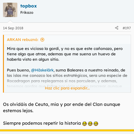
a
topbox
c
c
Frikazo
i
o
n
14 Sep 2018
#197
e
s
ARKAN rebuznó:
:
Mira que es viciosa la gordi, y no es que este cañonazo, pero
tiene algo que atrae, ademas que me suena un huevo de
haberla visto en algun sitio.
Pues bueno,
@Häskelärk
, suma Baleares a nuestro reinado, de
las islas me conozco los sitios estratégicos, sera una especie de
Rocadragon para replegarnos si nos porculean, y ademas,
tenemos gordas que follan por vicio y para procrear, aunque
Haz clic para expandir...
sigo diciendo que en situaciones como la de la foto, lo mejor es
evitar el contacto visual, que asi, mas de un batallón se fue al
garete.
Os olvidáis de Ceuta, mía y por ende del Clan aunque
estemos lejos.
Feelings.
Siempre podemos repetir la historia