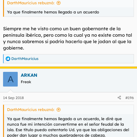
DarthMauricius rebuznó:
Ya que finalmente hemos llegado a un acuerdo
Siempre me he visto como un buen gobernante de la
peninsula ibérica, pero como la cual ya no existe como tal
y nunca sabremos si podría hacerlo que le jodan al que la
gobierne.
DarthMauricius
R
e
a
ARKAN
c
A
c
Freak
i
o
n
14 Sep 2018
#196
e
s
DarthMauricius rebuznó:
:
Ya que finalmente hemos llegado a un acuerdo, le diré que
nunca fue mi intención convertirme en el señor feudal de la
isla. Ese título puedo ostentarlo Ud. ya que las obligaciones del
poder dan lugar a muchos quebraderos de cabeza.