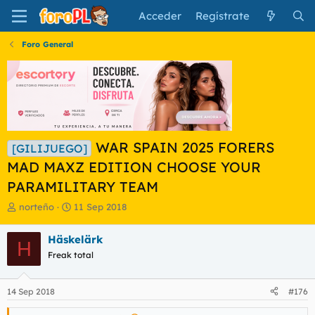
Acceder
Regístrate
Foro General
WAR SPAIN 2025 FORERS
[GILIJUEGO]
MAD MAXZ EDITION CHOOSE YOUR
PARAMILITARY TEAM
I
F
norteño
11 Sep 2018
n
e
i
c
Häskelärk
H
c
h
Freak total
i
a
a
d
d
e
14 Sep 2018
#176
o
i
r
n