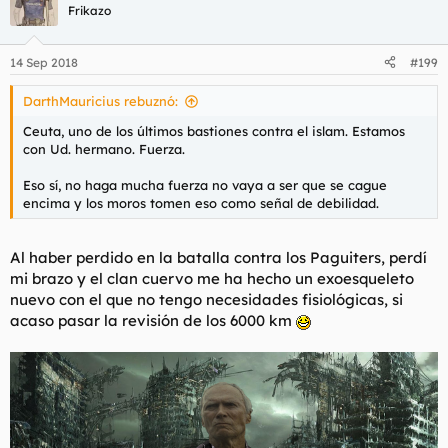
c
Frikazo
i
o
n
14 Sep 2018
#199
e
s
DarthMauricius rebuznó:
:
Ceuta, uno de los últimos bastiones contra el islam. Estamos
con Ud. hermano. Fuerza.
Eso sí, no haga mucha fuerza no vaya a ser que se cague
encima y los moros tomen eso como señal de debilidad.
Al haber perdido en la batalla contra los Paguiters, perdí
mi brazo y el clan cuervo me ha hecho un exoesqueleto
nuevo con el que no tengo necesidades fisiológicas, si
acaso pasar la revisión de los 6000 km