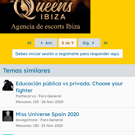
Primero
Último
Ant.
8 de 9
Sig.
Debes iniciar sesión o registrarte para responder aquí.
Temas similares
Educación pública vs privada. Choose your
fighter
Pontecorvo
Foro General
Masunos
125
26 Nov 2020
Miss Universe Spain 2020
ilovegintonic
Foro General
Masunos
130
25 Nov 2020