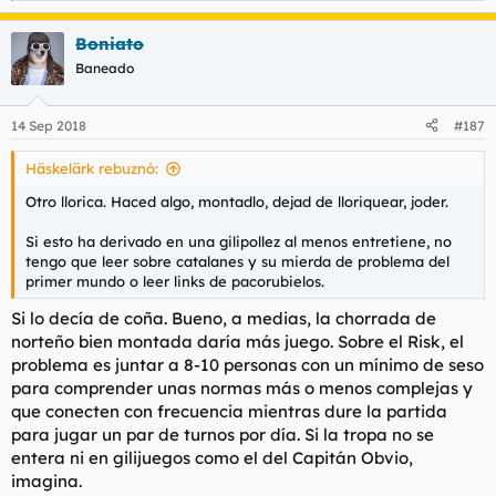
e
a
Boniato
c
c
Baneado
i
o
n
14 Sep 2018
#187
e
s
Häskelärk rebuznó:
:
Otro llorica. Haced algo, montadlo, dejad de lloriquear, joder.
Si esto ha derivado en una gilipollez al menos entretiene, no
tengo que leer sobre catalanes y su mierda de problema del
primer mundo o leer links de pacorubielos.
Si lo decía de coña. Bueno, a medias, la chorrada de
norteño bien montada daría más juego. Sobre el Risk, el
problema es juntar a 8-10 personas con un mínimo de seso
para comprender unas normas más o menos complejas y
que conecten con frecuencia mientras dure la partida
para jugar un par de turnos por día. Si la tropa no se
entera ni en gilijuegos como el del Capitán Obvio,
imagina.