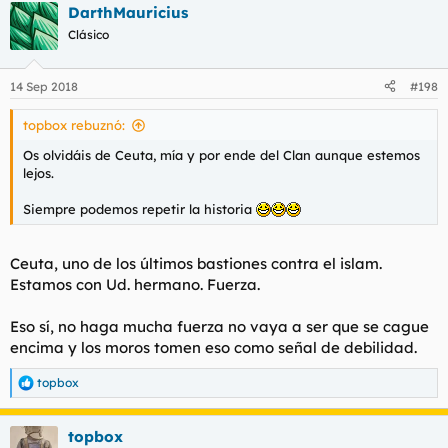
DarthMauricius
Clásico
14 Sep 2018
#198
topbox rebuznó:
Os olvidáis de Ceuta, mía y por ende del Clan aunque estemos
lejos.
Siempre podemos repetir la historia
Ceuta, uno de los últimos bastiones contra el islam.
Estamos con Ud. hermano. Fuerza.
Eso sí, no haga mucha fuerza no vaya a ser que se cague
encima y los moros tomen eso como señal de debilidad.
topbox
R
e
a
topbox
c