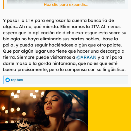
Haz clic para expandir...
Y pasar la ITV para engrosar la cuenta bancaria de
algún... Ah no, qué mierda. Eliminamos la ITV. Al menos
espero que la aplicación de dicho exo-esquelesto sobre su
biología no haya eliminado sus partes nobles, léase la
polla, y pueda seguir haciéndose algún que otro pajote.
Que por algún lugar uno tiene que hacer una descarga a
tierra. Siempre puede visitarnos a
@ARKAN
y a mí para
darle masa a la gorda ninfomana, que no es que esté
buena precisamente, pero lo compensa con su lingüística.
topbox
R
e
a
c
c
i
o
n
e
s
: