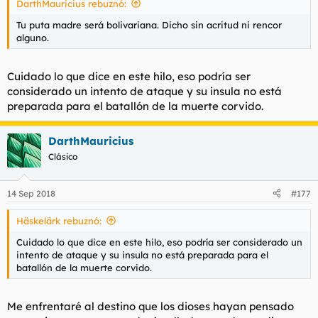
DarthMauricius rebuznó:
d
i
e
c
Tu puta madre será bolivariana. Dicho sin acritud ni rencor
l
i
alguno.
t
o
e
m
Cuidado lo que dice en este hilo, eso podría ser
a
considerado un intento de ataque y su insula no está
preparada para el batallón de la muerte corvido.
DarthMauricius
Clásico
14 Sep 2018
#177
Häskelärk rebuznó:
Cuidado lo que dice en este hilo, eso podría ser considerado un
intento de ataque y su insula no está preparada para el
batallón de la muerte corvido.
Me enfrentaré al destino que los dioses hayan pensado