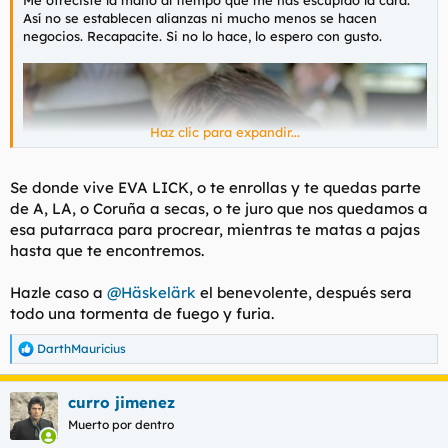
Me ofreciste la mano al tiempo que me has escupido la cara.
Así no se establecen alianzas ni mucho menos se hacen
negocios. Recapacite. Si no lo hace, lo espero con gusto.
Haz clic para expandir...
Se donde vive EVA LICK, o te enrollas y te quedas parte
de A, LA, o Coruña a secas, o te juro que nos quedamos a
esa putarraca para procrear, mientras te matas a pajas
hasta que te encontremos.
Hazle caso a
@Häskelärk
el benevolente, después sera
todo una tormenta de fuego y furia.
DarthMauricius
R
e
a
curro jimenez
c
c
Muerto por dentro
i