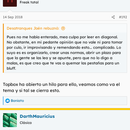
c
Freak total
i
o
n
14 Sep 2018
#192
e
s
Desatranques Jaén rebuznó:
:
Pues no me había enterado, mea culpa por leer en diagonal.
No obstante, en mi pedante opinión que no vale ni para tomar
por culo, ir improvisando y remendando esto... complicado. Lo
suyo es es organizarlo, crear unas normas, abrir un plazo para
que la gente se las lea y se apunte, pero que no lo digo a
malas, es que creo que te vas a quemar las pestañas para un
bluff.
Topbox ha abierto un hilo para ello, veamos como va el
tema y si tal se cierra esto.
Boniato
R
e
a
DarthMauricius
c
c
Clásico
i