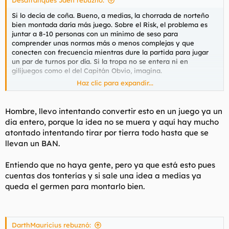
Desatranques Jaén rebuznó:
:
Si lo decía de coña. Bueno, a medias, la chorrada de norteño
bien montada daría más juego. Sobre el Risk, el problema es
juntar a 8-10 personas con un mínimo de seso para
comprender unas normas más o menos complejas y que
conecten con frecuencia mientras dure la partida para jugar
un par de turnos por día. Si la tropa no se entera ni en
gilijuegos como el del Capitán Obvio, imagina.
Haz clic para expandir...
Vamos, que molaría y se podría organizar, pero no hay gente.
Hombre, llevo intentando convertir esto en un juego ya un
dia entero, porque la idea no se muera y aquí hay mucho
atontado intentando tirar por tierra todo hasta que se
llevan un BAN.
Entiendo que no haya gente, pero ya que está esto pues
cuentas dos tonterías y si sale una idea a medias ya
queda el germen para montarlo bien.
DarthMauricius rebuznó: