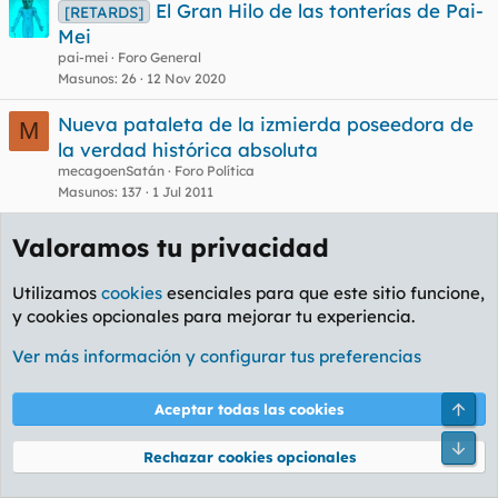
El Gran Hilo de las tonterías de Pai-
[RETARDS]
Mei
pai-mei
Foro General
Masunos
26
12 Nov 2020
Nueva pataleta de la izmierda poseedora de
M
la verdad histórica absoluta
mecagoenSatán
Foro Política
Masunos
137
1 Jul 2011
¿Quien perdió Europa?
T
Valoramos tu privacidad
tango
Foro Política
Masunos
35
8 Nov 2008
Utilizamos
cookies
esenciales para que este sitio funcione,
y cookies opcionales para mejorar tu experiencia.
Facebook
X
Bluesky
LinkedIn
Reddit
Pinterest
Tumblr
WhatsA
Em
Compartir:
Ver más información y configurar tus preferencias
Enlace
Arri
Aceptar todas las cookies
Pie
Rechazar cookies opcionales