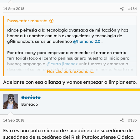
o
n
14 Sep 2018
#184
e
s
Pussyeater rebuznó:
:
Rinde pleitesia a la tecnologia avanzada de mi facción y haz
honor a tu nombre,con mis exoesqueletos y tecnología de
gÑEnanobots seras un autentico
@humano 2.0
.
Por otro lado,y para empezar a enmendar el error en matrix
territorial (todo el centro peninsular era nuestra al inicio,pero
bueno) propongo a
@curro jimenez
unir fuerzas y empezar a
despejar el sur,en pos de la futura guerra en el norte. Aporto mi
Haz clic para expandir...
trabuco 2.0 que es básicamente una escopeta de maquillaje de
Homer,pero que dispara zurraspas. Lo que si puedo mejorarle
Adelante con esa alianza y vamos empezar a limpiar esto.
es la navaja toledana de toda la vida,a una navaja laser como
dios manda!!Con filo ultra sonico armonico de mega
Boniato
frecuencia.
Baneado
Ver el archivos adjunto 12555
14 Sep 2018
#185
Esto es una puta mierda de sucedáneo de sucedáneo de
sucedáneo de sucedáneo del Risk Putalocuriense Clásico.