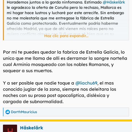
Horademos juntos a la gorda ninfomana. Estimado
@Häskelärk
le agradezco la oferta de Coruña pero la rechazo, Mallorca es
mi hogar hace lustros y lucharé por este arrecife. Sin embargo
no me molestaría que me entregase la fábrica de Estrella
Galicia como protectorado. Eventualmente podría haberme
ofrecido Madrid, ya que de ahí vienen mis raíces pero no
quiero conflicto alguno con ILG ya que sé bien que es su
Haz clic para expandir...
feudo.
Por suerte las intenciones de
@ARKAN
son buenas, aunque le
Por mi te puedes quedar la fabrica de Estrella Galicia, lo
pierden un poco las formas.
unico que me llama de allí es derramar la sangre norteña
cual Arminio mosqueado con los nobles Romanos, y
saquear a sus muertos.
Y a ser posible que nadie toque a
@liachu69
, el mas
conocido juglar de la zona, siempre nos deleitara los
noches con su prosa post apocalíptica, disléxica y
cargada de subnormalidad.
DarthMauricius
R
e
a
Häskelärk
c
H