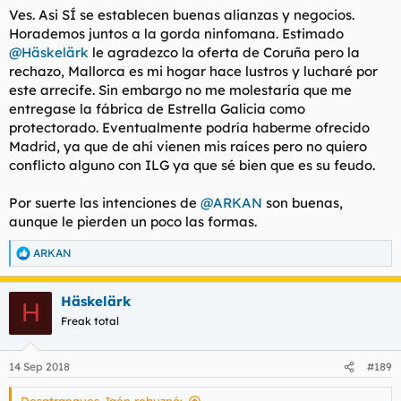
Ves. Asi SÍ se establecen buenas alianzas y negocios.
Horademos juntos a la gorda ninfomana. Estimado
@Häskelärk
le agradezco la oferta de Coruña pero la
rechazo, Mallorca es mi hogar hace lustros y lucharé por
este arrecife. Sin embargo no me molestaría que me
entregase la fábrica de Estrella Galicia como
protectorado. Eventualmente podría haberme ofrecido
Madrid, ya que de ahí vienen mis raíces pero no quiero
conflicto alguno con ILG ya que sé bien que es su feudo.
Por suerte las intenciones de
@ARKAN
son buenas,
aunque le pierden un poco las formas.
ARKAN
R
e
a
Häskelärk
c
H
c
Freak total
i
o
n
14 Sep 2018
#189
e
s