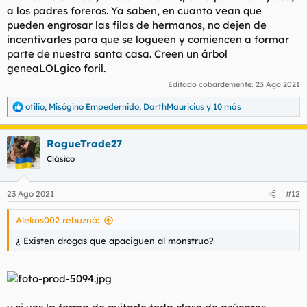
a los padres foreros. Ya saben, en cuanto vean que
pueden engrosar las filas de hermanos, no dejen de
incentivarles para que se logueen y comiencen a formar
parte de nuestra santa casa. Creen un árbol
geneaLOLgico foril.
Editado cobardemente:
23 Ago 2021
otilio
,
Misógino Empedernido
,
DarthMauricius
y 10 más
R
e
a
RogueTrade27
c
c
Clásico
i
o
n
23 Ago 2021
#12
e
s
Alekos002 rebuznó:
:
¿ Existen drogas que apaciguen al monstruo?