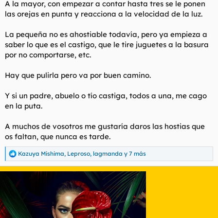
A la mayor, con empezar a contar hasta tres se le ponen
las orejas en punta y reacciona a la velocidad de la luz.
La pequeña no es ahostiable todavía, pero ya empieza a
saber lo que es el castigo, que le tire juguetes a la basura
por no comportarse, etc.
Hay que pulirla pero va por buen camino.
Y si un padre, abuelo o tío castiga, todos a una, me cago
en la puta.
A muchos de vosotros me gustaría daros las hostias que
os faltan, que nunca es tarde.
Kazuya Mishima
,
Leproso
,
lagmanda
y 7 más
R
e
a
c
c
i
o
n