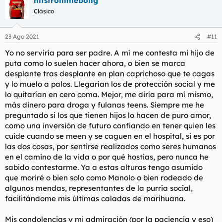
hitsfromthebong
c
c
Clásico
i
o
n
23 Ago 2021
#11
e
s
Yo no serviría para ser padre. A mí me contesta mi hijo de
:
puta como lo suelen hacer ahora, o bien se marca
desplante tras desplante en plan caprichoso que te cagas
y lo muelo a palos. Llegarían los de protección social y me
lo quitarían en cero coma. Mejor, me diría para mí mismo,
más dinero para droga y fulanas teens. Siempre me he
preguntado si los que tienen hijos lo hacen de puro amor,
como una inversión de futuro confiando en tener quien les
cuide cuando se meen y se caguen en el hospital, si es por
las dos cosas, por sentirse realizados como seres humanos
en el camino de la vida o por qué hostias, pero nunca he
sabido contestarme. Ya a estas alturas tengo asumido
que moriré o bien solo como Manolo o bien rodeado de
algunos mendas, representantes de la purria social,
facilitándome mis últimas caladas de marihuana.
Mis condolencias y mi admiración (por la paciencia y eso)