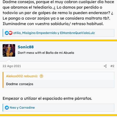
Dadme consejos, porque el muy cabron cualquier día hace
que abramos el telediario. ¿ Lo damos por perdido o
todavía un par de golpes de remo lo pueden enderezar? ¿
Le pongo a cavar zanjas ya o se considera maltrato tb?.
Iluminadme con vuestra sabiduría/ retraso habitual.
otilio
,
Misógino Empedernido
y
ElHombreQueViolaLulz
R
e
a
Sonic88
c
c
Don't mess with el Baño de mi Abuela
i
o
n
22 Ago 2021
#2
e
s
Alekos002 rebuznó:
:
Dadme consejos
Empezar a utilizar el espaciado entre párrafos.
Neo
y
Carradine
R
e