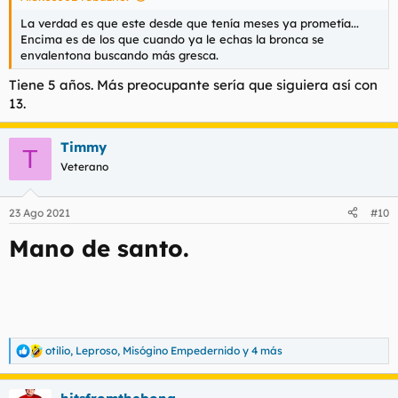
La verdad es que este desde que tenía meses ya prometía...
Encima es de los que cuando ya le echas la bronca se
envalentona buscando más gresca.
Tiene 5 años. Más preocupante sería que siguiera así con
13.
Timmy
T
Veterano
23 Ago 2021
#10
Mano de santo.
otilio
,
Leproso
,
Misógino Empedernido
y 4 más
R
e
a