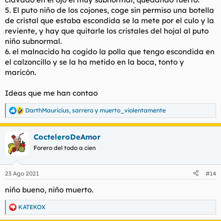
5. El puto niño de los cojones, coge sin permiso una botella
de cristal que estaba escondida se la mete por el culo y la
reviente, y hay que quitarle los cristales del hojal al puto
niño subnormal.
6. el malnacido ha cogido la polla que tengo escondida en
el calzoncillo y se la ha metido en la boca, tonto y
maricón.
Ideas que me han contao
DarthMauricius
,
sarrero
y
muerto_violentamente
R
e
a
CocteleroDeAmor
c
c
Forero del todo a cien
i
o
n
23 Ago 2021
#14
e
s
niño bueno, niño muerto.
:
KATEKOX
R
e