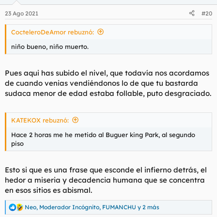
o
n
23 Ago 2021
#20
e
s
CocteleroDeAmor rebuznó:
:
niño bueno, niño muerto.
Pues aqui has subido el nivel, que todavía nos acordamos
de cuando venias vendiéndonos lo de que tu bastarda
sudaca menor de edad estaba follable, puto desgraciado.
KATEKOX rebuznó:
Hace 2 horas me he metido al Buguer king Park, al segundo
piso
Esto si que es una frase que esconde el infierno detrás, el
hedor a miseria y decadencia humana que se concentra
en esos sitios es abismal.
Neo
,
Moderador Incógnito
,
FUMANCHU
y 2 más
R