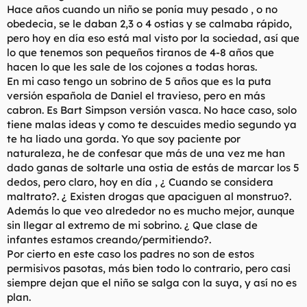
Hace años cuando un niño se ponía muy pesado , o no
l
i
obedecia, se le daban 2,3 o 4 ostias y se calmaba rápido,
t
o
e
pero hoy en día eso está mal visto por la sociedad, así que
m
lo que tenemos son pequeños tiranos de 4-8 años que
a
hacen lo que les sale de los cojones a todas horas.
En mi caso tengo un sobrino de 5 años que es la puta
versión española de Daniel el travieso, pero en más
cabron. Es Bart Simpson versión vasca. No hace caso, solo
tiene malas ideas y como te descuides medio segundo ya
te ha liado una gorda. Yo que soy paciente por
naturaleza, he de confesar que más de una vez me han
dado ganas de soltarle una ostia de estás de marcar los 5
dedos, pero claro, hoy en día , ¿ Cuando se considera
maltrato?. ¿ Existen drogas que apaciguen al monstruo?.
Además lo que veo alrededor no es mucho mejor, aunque
sin llegar al extremo de mi sobrino. ¿ Que clase de
infantes estamos creando/permitiendo?.
Por cierto en este caso los padres no son de estos
permisivos pasotas, más bien todo lo contrario, pero casi
siempre dejan que el niño se salga con la suya, y así no es
plan.