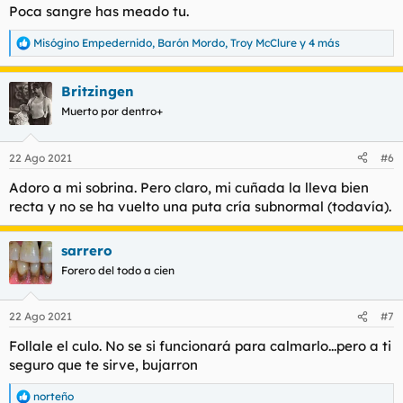
Poca sangre has meado tu.
Misógino Empedernido
,
Barón Mordo
,
Troy McClure
y 4 más
R
e
a
Britzingen
c
c
Muerto por dentro+
i
o
n
22 Ago 2021
#6
e
s
Adoro a mi sobrina. Pero claro, mi cuñada la lleva bien
:
recta y no se ha vuelto una puta cría subnormal (todavía).
sarrero
Forero del todo a cien
22 Ago 2021
#7
Follale el culo. No se si funcionará para calmarlo...pero a ti
seguro que te sirve, bujarron
norteño
R