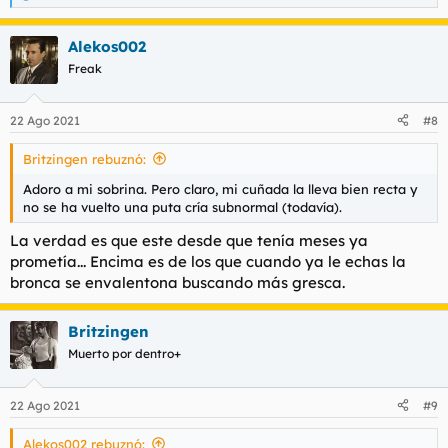
e
a
Alekos002
c
c
Freak
i
o
n
22 Ago 2021
#8
e
s
Britzingen rebuznó:
:
Adoro a mi sobrina. Pero claro, mi cuñada la lleva bien recta y
no se ha vuelto una puta cría subnormal (todavía).
La verdad es que este desde que tenía meses ya
prometía... Encima es de los que cuando ya le echas la
bronca se envalentona buscando más gresca.
Britzingen
Muerto por dentro+
22 Ago 2021
#9
Alekos002 rebuznó: