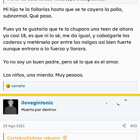
Mi hija te la follarías hasta que se te cayera la polla,
subnormal. Qué pasa.
Pues ya te gustaría que te la chupara una teen de ahora
ya casi 18, es que ni lo sé, me da igual, y cabalgarle las
caderas y metérsela por entre las nalgas así bien fuerte
aunque entrara a la fuerza y llorara.
Yo no soy un buen padre, pero sé lo que es el amor.
Los niños, una mierda. Muy pesaos.
semete
R
e
a
ilovegintonic
c
c
Muerto por dentro+
i
o
n
23 Ago 2021
#23
e
s
CocteleroDeAmor rebuznó:
: