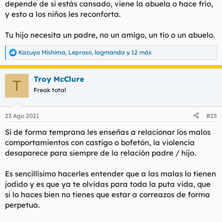
depende de si estás cansado, viene la abuela o hace frío,
y esto a los niños les reconforta.
Tu hijo necesita un padre, no un amigo, un tío o un abuelo.
Kazuya Mishima
,
Leproso
,
lagmanda
y 12 más
R
e
a
Troy McClure
c
T
c
Freak total
i
o
n
23 Ago 2021
#25
e
s
Si de forma temprana les enseñas a relacionar los malos
:
comportamientos con castigo o bofetón, la violencia
desaparece para siempre de la relación padre / hijo.
Es sencillísimo hacerles entender que a las malas lo tienen
jodido y es que ya te olvidas para toda la puta vida, que
si lo haces bien no tienes que estar a correazos de forma
perpetua.