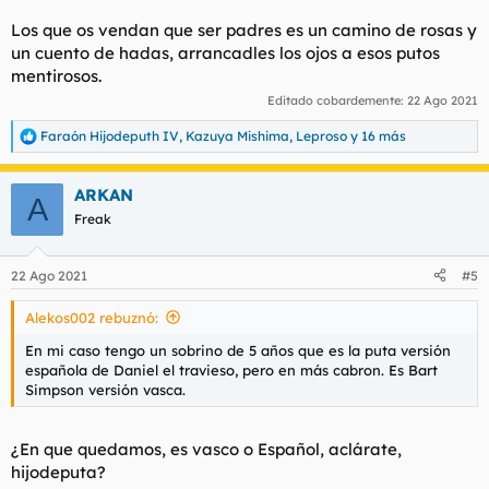
Los que os vendan que ser padres es un camino de rosas y
un cuento de hadas, arrancadles los ojos a esos putos
mentirosos.
Editado cobardemente:
22 Ago 2021
Faraón Hijodeputh IV
,
Kazuya Mishima
,
Leproso
y 16 más
R
e
a
ARKAN
c
A
c
Freak
i
o
n
22 Ago 2021
#5
e
s
Alekos002 rebuznó:
:
En mi caso tengo un sobrino de 5 años que es la puta versión
española de Daniel el travieso, pero en más cabron. Es Bart
Simpson versión vasca.
¿En que quedamos, es vasco o Español, aclárate,
hijodeputa?