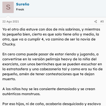
a
Sureño
c
S
c
Freak
i
o
n
22 Ago 2021
#3
e
s
Yo el otro día estuve con dos de mis sobrinas, y mientras
:
la pequeña bien, cierto es que solo tiene año y medio, la
otra, que va a cumplir 4, va camino de ser la novia de
Chucky.
En cero coma puede pasar de estar riendo y jugando, a
convertirse en la versión pelirroja heavy de la niña del
exorcista, con unos berrinches que se pueden escuchar en
la estratosfera y una cabezonería tal y como era su tío de
pequeño, amén de tener contestaciones que te dejan
muerto.
A los niños hoy se les consiente demasiado y se crean
auténticos monstruos.
Por eso hijos, ni de coña, acabaría desquiciado y esclavo