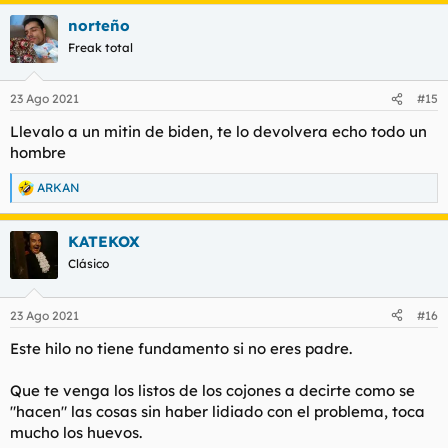
a
norteño
c
c
Freak total
i
o
n
23 Ago 2021
#15
e
s
Llevalo a un mitin de biden, te lo devolvera echo todo un
:
hombre
ARKAN
R
e
a
KATEKOX
c
c
Clásico
i
o
n
23 Ago 2021
#16
e
s
Este hilo no tiene fundamento si no eres padre.
:
Que te venga los listos de los cojones a decirte como se
"hacen" las cosas sin haber lidiado con el problema, toca
mucho los huevos.