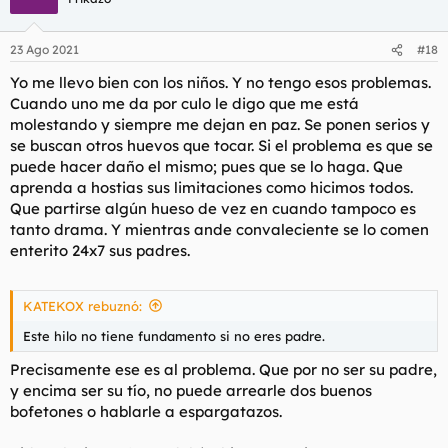
i
o
n
23 Ago 2021
#18
e
s
Yo me llevo bien con los niños. Y no tengo esos problemas.
:
Cuando uno me da por culo le digo que me está
molestando y siempre me dejan en paz. Se ponen serios y
se buscan otros huevos que tocar. Si el problema es que se
puede hacer daño el mismo; pues que se lo haga. Que
aprenda a hostias sus limitaciones como hicimos todos.
Que partirse algún hueso de vez en cuando tampoco es
tanto drama. Y mientras ande convaleciente se lo comen
enterito 24x7 sus padres.
KATEKOX rebuznó:
Este hilo no tiene fundamento si no eres padre.
Precisamente ese es al problema. Que por no ser su padre,
y encima ser su tío, no puede arrearle dos buenos
bofetones o hablarle a espargatazos.