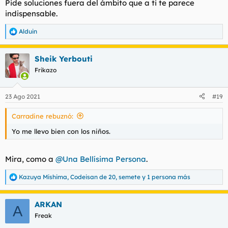
Pide soluciones fuera del ámbito que a ti te parece
indispensable.
Alduin
R
e
a
Sheik Yerbouti
c
c
Frikazo
i
o
n
23 Ago 2021
#19
e
s
Carradine rebuznó:
:
Yo me llevo bien con los niños.
Mira, como a
@Una Bellísima Persona
.
Kazuya Mishima
,
Codeisan de 20
,
semete
y 1 persona más
R
e
a
ARKAN
c
A
c
Freak
i