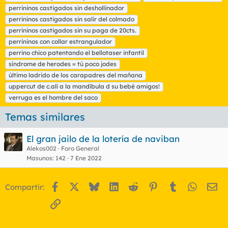
perrininos castigados sin deshollinador
perrininos castigados sin salir del colmado
perrininos castigados sin su paga de 20cts.
perrininos con collar estrangulador
perrino chico patentando el bellotaser infantil
síndrome de herodes = tú poco jodes
último ladrido de los carapadres del mañana
uppercut de c.alí a la mandíbula d su bebé amigos!
verruga es el hombre del saco
Temas similares
El gran jailo de la lotería de naviban
Alekos002
Foro General
Masunos
142
7 Ene 2022
Facebook
X
Bluesky
LinkedIn
Reddit
Pinterest
Tumblr
WhatsA
Em
Compartir:
Enlace