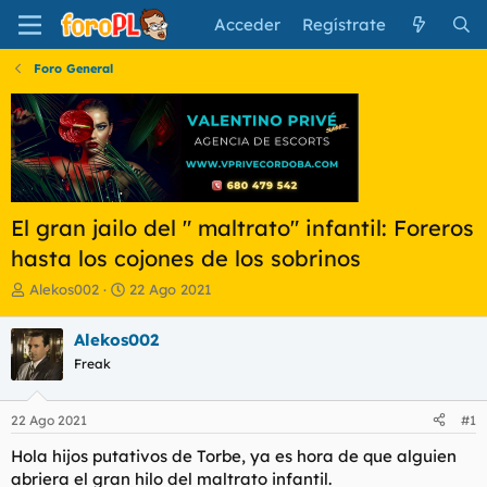
Acceder
Regístrate
Foro General
El gran jailo del " maltrato" infantil: Foreros
hasta los cojones de los sobrinos
I
F
Alekos002
22 Ago 2021
n
e
i
c
Alekos002
c
h
Freak
i
a
a
d
d
e
22 Ago 2021
#1
o
i
r
n
Hola hijos putativos de Torbe, ya es hora de que alguien
d
i
abriera el gran hilo del maltrato infantil.
e
c