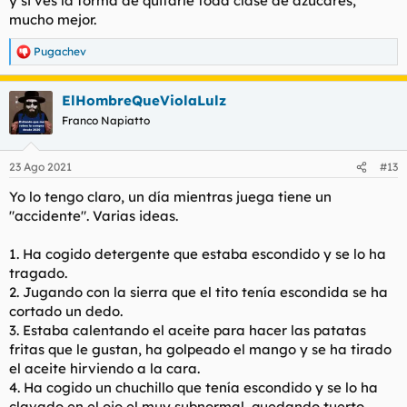
y si ves la forma de quitarle toda clase de azúcares,
mucho mejor.
Pugachev
R
e
a
ElHombreQueViolaLulz
c
c
Franco Napiatto
i
o
n
23 Ago 2021
#13
e
s
Yo lo tengo claro, un día mientras juega tiene un
:
"accidente". Varias ideas.
1. Ha cogido detergente que estaba escondido y se lo ha
tragado.
2. Jugando con la sierra que el tito tenía escondida se ha
cortado un dedo.
3. Estaba calentando el aceite para hacer las patatas
fritas que le gustan, ha golpeado el mango y se ha tirado
el aceite hirviendo a la cara.
4. Ha cogido un chuchillo que tenía escondido y se lo ha
clavado en el ojo el muy subnormal, quedando tuerto.