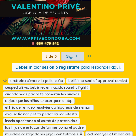
e
s
:
Último
1 de 5
Sig.
Debes iniciar sesión o registrarte para responder aquí.
E
andreíta cómete la polla coño
bellísima seal of approval denied
t
césped alí vs. bebé recién nacido round 1 fight!!
i
cuando seas padre te comerán los huevos
q
dejad que los niños se acerquen a ubp
u
el hijo de retraso resolviendo hipótesis de rieman
e
t
excusatio non petita pedofilia manifesta
a
incels opositando al carné de paternidad
s
las hijas de estacas deformes como el padre
mundele castigado sin jugar con tutmosis iii
old men yell at millenials