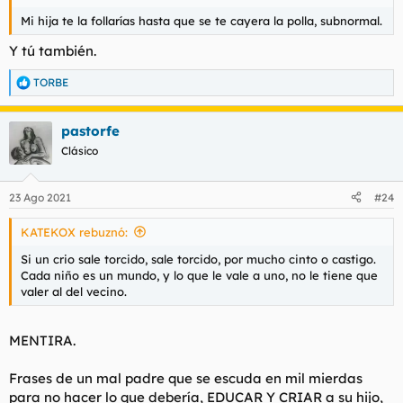
Mi hija te la follarías hasta que se te cayera la polla, subnormal.
Y tú también.
TORBE
R
e
a
pastorfe
c
c
Clásico
i
o
n
23 Ago 2021
#24
e
s
KATEKOX rebuznó:
:
Si un crio sale torcido, sale torcido, por mucho cinto o castigo.
Cada niño es un mundo, y lo que le vale a uno, no le tiene que
valer al del vecino.
MENTIRA.
Frases de un mal padre que se escuda en mil mierdas
para no hacer lo que debería, EDUCAR Y CRIAR a su hijo,