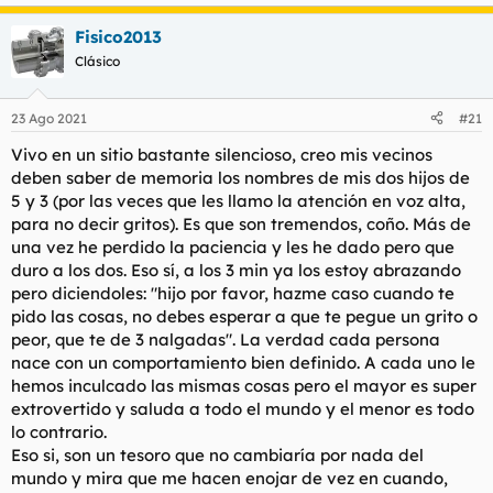
e
a
Fisico2013
c
c
Clásico
i
o
n
23 Ago 2021
#21
e
s
Vivo en un sitio bastante silencioso, creo mis vecinos
:
deben saber de memoria los nombres de mis dos hijos de
5 y 3 (por las veces que les llamo la atención en voz alta,
para no decir gritos). Es que son tremendos, coño. Más de
una vez he perdido la paciencia y les he dado pero que
duro a los dos. Eso sí, a los 3 min ya los estoy abrazando
pero diciendoles: "hijo por favor, hazme caso cuando te
pido las cosas, no debes esperar a que te pegue un grito o
peor, que te de 3 nalgadas". La verdad cada persona
nace con un comportamiento bien definido. A cada uno le
hemos inculcado las mismas cosas pero el mayor es super
extrovertido y saluda a todo el mundo y el menor es todo
lo contrario.
Eso si, son un tesoro que no cambiaría por nada del
mundo y mira que me hacen enojar de vez en cuando,