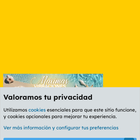
Valoramos tu privacidad
Utilizamos
cookies
esenciales para que este sitio funcione,
y cookies opcionales para mejorar tu experiencia.
Foro General
Ver más información y configurar tus preferencias
Cookies
PL OLDSTYLE AMARILLO
Cambiar fuente
Español (ES)