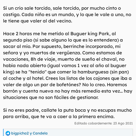
Si un crio sale torcido, sale torcido, por mucho cinto o
castigo. Cada niño es un mundo, y lo que le vale a uno, no
le tiene que valer al del vecino.
Hace 2 horas me he metido al Buguer king Park, al
segundo piso (si sabe alguno lo que es lo entendera) a
sacar al mío. Por supuesto, berrinche incorporado, mi
señora y yo muertos de vergüenza. Como estamos de
vacaciones, 8h de viaje, muerto de sueño el chaval, no
había nada abierto (igual vamos 1 vez al año al buguer
king) se ha "tenido" que comer la hamburguesa (sin pan)
al coche y al hotel. Crees los listos de los cojones que iba a
valer de algo un par de bofetónes? No lo creo. Haremos
borrón y cuenta nueva no hay más remedio esta vez... hay
situaciones que no son fáciles de gestionar.
Si no eres padre, callate la puta boca y no escupas mucho
para arriba, que te va a caer a la primera encima.
Editado cobardemente:
23 Ago 2021
bigpicha2
y
Candela
R