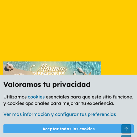
Valoramos tu privacidad
Utilizamos
cookies
esenciales para que este sitio funcione,
y cookies opcionales para mejorar tu experiencia.
Foro Deportes
Ver más información y configurar tus preferencias
Cookies
PL OLDSTYLE AMARILLO
Cambiar fuente
Español (ES)
Arri
Aceptar todas las cookies
Contáctanos
Términos y reglas
Política de privacidad
Ayuda
R