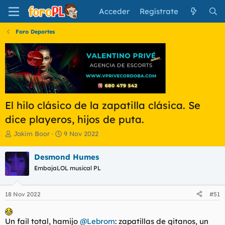
Acceder
Regístrate
Foro Deportes
El hilo clásico de la zapatilla clásica. Se
dice playeros, hijos de puta.
I
F
Jakim Boor
9 Nov 2022
n
e
i
c
Desmond Humes
c
h
EmbajaLOL musical PL
i
a
a
d
d
e
18 Nov 2022
#51
o
i
r
n
d
i
Un fail total, hamijo
@Lebrom
: zapatillas de gitanos, un
e
c