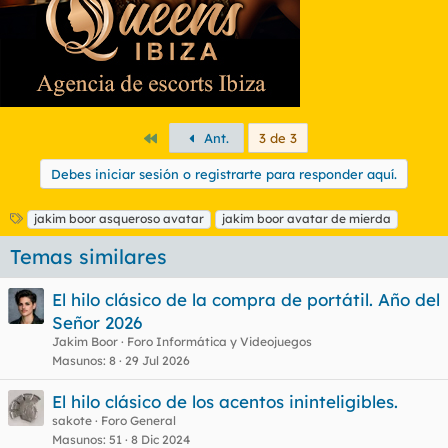
Primero
Ant.
3 de 3
Debes iniciar sesión o registrarte para responder aquí.
E
jakim boor asqueroso avatar
jakim boor avatar de mierda
t
Temas similares
i
q
u
El hilo clásico de la compra de portátil. Año del
e
Señor 2026
t
Jakim Boor
Foro Informática y Videojuegos
a
s
Masunos
8
29 Jul 2026
El hilo clásico de los acentos ininteligibles.
sakote
Foro General
Masunos
51
8 Dic 2024