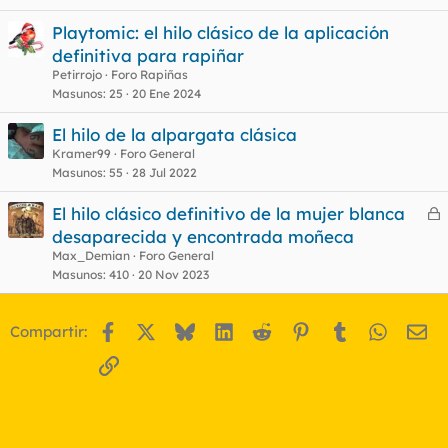
Playtomic: el hilo clásico de la aplicación
definitiva para rapiñar
Petirrojo
Foro Rapiñas
Masunos
25
20 Ene 2024
El hilo de la alpargata clásica
Kramer99
Foro General
Masunos
55
28 Jul 2022
El hilo clásico definitivo de la mujer blanca
e
desaparecida y encontrada moñeca
r
Max_Demian
Foro General
r
Masunos
410
20 Nov 2023
Facebook
X
Bluesky
LinkedIn
Reddit
Pinterest
Tumblr
WhatsA
Em
Compartir:
o
Enlace