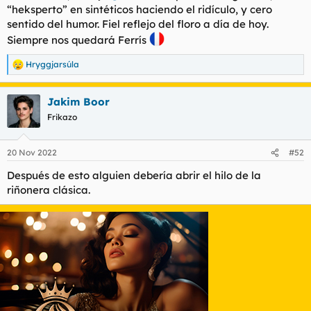
“heksperto” en sintéticos haciendo el ridículo, y cero
l
i
sentido del humor. Fiel reflejo del floro a día de hoy.
t
o
e
Siempre nos quedará Ferrís
m
a
Hryggjarsúla
R
e
a
Jakim Boor
c
c
Frikazo
i
o
n
20 Nov 2022
#52
e
s
Después de esto alguien debería abrir el hilo de la
:
riñonera clásica.