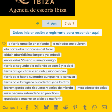
Primero
Ant.
7 de 7
Debes iniciar sesión o registrarte para responder aquí.
E
a ferris también en el fondo
a mi todos me quieren
t
ala norte aka maricones del forro
i
alduin aburridisimo largate ya imbecil
q
en los años 50 sería su mejor amigo
u
ferris al segundo día odiando se cansó y lo dejó
e
t
ferris amigo vitalicio en club junior colacao
a
ferris odia hasta su madre aunque no la conozca
s
ferris odia la higiene bucodental y de la otra
lebrom gordo sofa risquetos y series de mierda
max cáncer de cejas
miliu becario sabandeño en prácticas
quedada a muerte en aielo de malferit
Facebook
X
Bluesky
LinkedIn
Reddit
Pinterest
Tumblr
WhatsA
Em
Compartir: