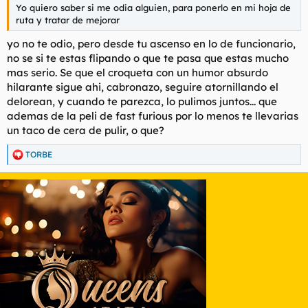
Yo quiero saber si me odia alguien, para ponerlo en mi hoja de
ruta y tratar de mejorar
yo no te odio, pero desde tu ascenso en lo de funcionario,
no se si te estas flipando o que te pasa que estas mucho
mas serio. Se que el croqueta con un humor absurdo
hilarante sigue ahi, cabronazo, seguire atornillando el
delorean, y cuando te parezca, lo pulimos juntos... que
ademas de la peli de fast furious por lo menos te llevarias
un taco de cera de pulir, o que?
TORBE
R
e
a
c
c
i
o
n
e
s
: