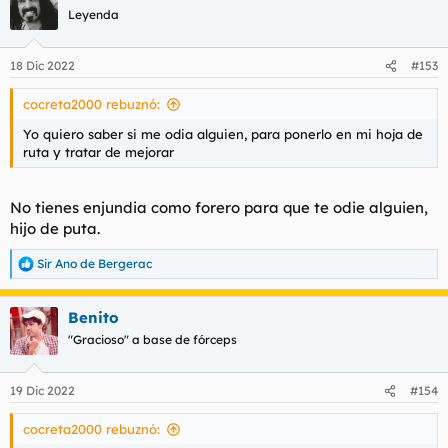
Leyenda
18 Dic 2022
#153
cocreta2000 rebuznó:
Yo quiero saber si me odia alguien, para ponerlo en mi hoja de
ruta y tratar de mejorar
No tienes enjundia como forero para que te odie alguien,
hijo de puta.
Sir Ano de Bergerac
R
e
a
Benito
c
c
"Gracioso" a base de fórceps
i
o
n
19 Dic 2022
#154
e
s
cocreta2000 rebuznó:
: