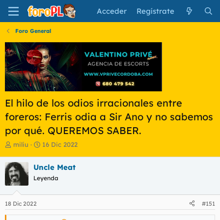
Acceder
Regístrate
Foro General
El hilo de los odios irracionales entre
foreros: Ferris odia a Sir Ano y no sabemos
por qué. QUEREMOS SABER.
I
F
miliu
16 Dic 2022
n
e
i
c
Uncle Meat
c
h
Leyenda
i
a
a
d
d
e
18 Dic 2022
#151
o
i
r
n