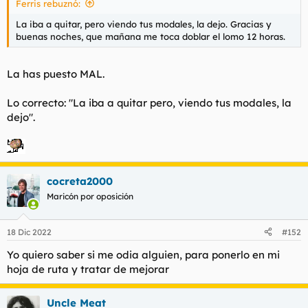
Ferris rebuznó:
d
i
e
c
La iba a quitar, pero viendo tus modales, la dejo. Gracias y
l
i
buenas noches, que mañana me toca doblar el lomo 12 horas.
t
o
e
m
La has puesto MAL.
a
Lo correcto: "La iba a quitar pero, viendo tus modales, la
dejo".
cocreta2000
Maricón por oposición
18 Dic 2022
#152
Yo quiero saber si me odia alguien, para ponerlo en mi
hoja de ruta y tratar de mejorar
Uncle Meat