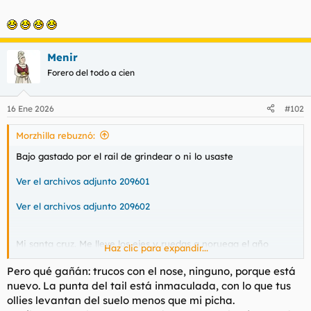
t
o
e
m
a
Menir
Forero del todo a cien
16 Ene 2026
#102
Morzhilla rebuznó:
Bajo gastado por el rail de grindear o ni lo usaste
Ver el archivos adjunto 209601
Ver el archivos adjunto 209602
Mi santa cruz. Me lleve los ejes y ruedas a noruega el año
Haz clic para expandir...
pasao y compré una tabla alli. Debiste empezar con el patín
tarde, las bananas vinieron mucho después.
Pero qué gañán: trucos con el nose, ninguno, porque está
nuevo. La punta del tail está inmaculada, con lo que tus
ollies levantan del suelo menos que mi picha.