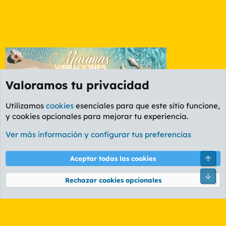
Valoramos tu privacidad
Utilizamos
cookies
esenciales para que este sitio funcione,
y cookies opcionales para mejorar tu experiencia.
Foro General
Ver más información y configurar tus preferencias
Cookies
PL OLDSTYLE AMARILLO
Cambiar fuente
Español (ES)
Arri
Aceptar todas las cookies
Contáctanos
Términos y reglas
Política de privacidad
Ayuda
R
Pie
S
Rechazar cookies opcionales
S
®
Community platform by XenForo
© 2010-2026 XenForo Ltd.