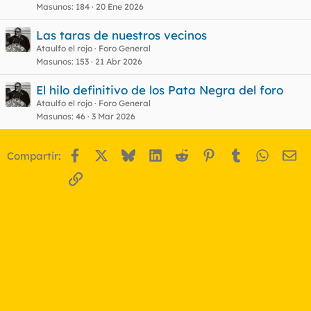
Masunos
184
20 Ene 2026
Las taras de nuestros vecinos
Ataulfo el rojo
Foro General
Masunos
153
21 Abr 2026
El hilo definitivo de los Pata Negra del foro
Ataulfo el rojo
Foro General
Masunos
46
3 Mar 2026
Facebook
X
Bluesky
LinkedIn
Reddit
Pinterest
Tumblr
WhatsA
Em
Compartir:
Enlace