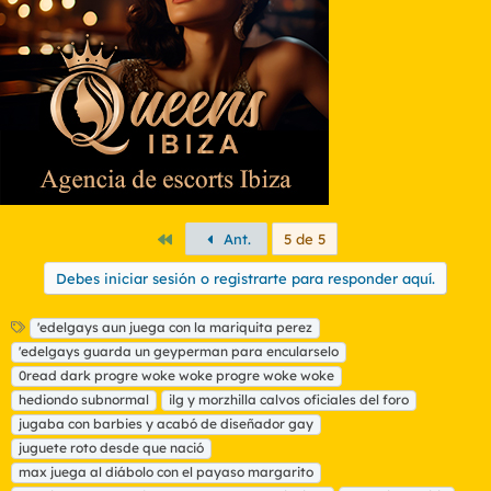
o
n
e
s
:
Primero
Ant.
5 de 5
Debes iniciar sesión o registrarte para responder aquí.
E
'edelgays aun juega con la mariquita perez
t
'edelgays guarda un geyperman para encularselo
i
0read dark progre woke woke progre woke woke
q
hediondo subnormal
ilg y morzhilla calvos oficiales del foro
u
jugaba con barbies y acabó de diseñador gay
e
t
juguete roto desde que nació
a
max juega al diábolo con el payaso margarito
s