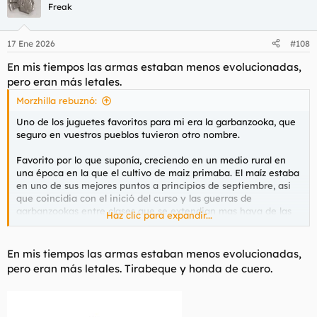
c
Freak
i
o
n
17 Ene 2026
#108
e
s
En mis tiempos las armas estaban menos evolucionadas,
:
pero eran más letales.
Morzhilla rebuznó:
Uno de los juguetes favoritos para mi era la garbanzooka, que
seguro en vuestros pueblos tuvieron otro nombre.
Favorito por lo que suponía, creciendo en un medio rural en
una época en la que el cultivo de maiz primaba. El maíz estaba
en uno de sus mejores puntos a principios de septiembre, asi
que coincidia con el inició del curso y las guerras de
garbanzookas entre clases que se extendian mas haya de las
Haz clic para expandir...
horas de clase, ya que habia que ir a la aventura, a colarse en
las tierras de los aldeanos a robarle las mazorcas, pelarlas,
secar loa granos para que estuviesen mas duros... y ahi
En mis tiempos las armas estaban menos evolucionadas,
apareciamos por las mañanas, con riñoneras llenas de granos
pero eran más letales. Tirabeque y honda de cuero.
directos a la guerra.
Ver el archivos adjunto 209420