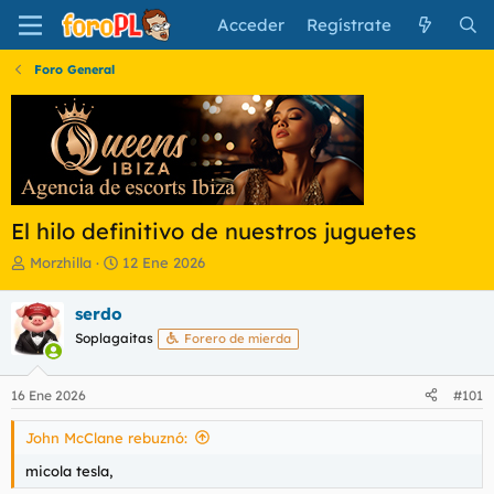
Acceder
Regístrate
Foro General
El hilo definitivo de nuestros juguetes
I
F
Morzhilla
12 Ene 2026
n
e
i
c
serdo
c
h
Soplagaitas
Forero de mierda
i
a
a
d
d
e
16 Ene 2026
#101
o
i
r
n
John McClane rebuznó:
d
i
e
c
micola tesla,
l
i