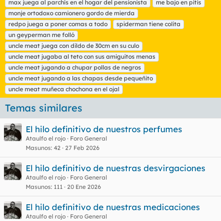
max juega al parchís en el hogar del pensionista
me bajo en pitis
monje ortodoxo camionero gordo de mierda
redpo juega a poner comas a todo
spiderman tiene colita
un geyperman me folló
uncle meat juega con dildo de 30cm en su culo
uncle meat jugaba al teto con sus amiguitos menas
uncle meat jugando a chupar pollas de negros
uncle meat jugando a las chapas desde pequeñito
uncle meat muñeca chochona en el ojal
Temas similares
El hilo definitivo de nuestros perfumes
Ataulfo el rojo
Foro General
Masunos
42
27 Feb 2026
El hilo definitivo de nuestras desvirgaciones
Ataulfo el rojo
Foro General
Masunos
111
20 Ene 2026
El hilo definitivo de nuestras medicaciones
Ataulfo el rojo
Foro General