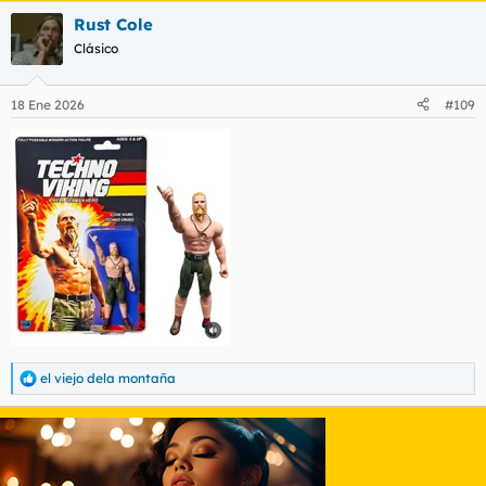
Rust Cole
Clásico
18 Ene 2026
#109
el viejo dela montaña
R
e
a
c
c
i