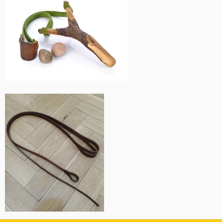
Esta cicatriz, o lo que queda de ella en la palma de la mano me
la hice precisamente robando una mazorca que no rompió
directamente, arranco parte del tallo y me corté con el canto al
tirar hacia abajo. En aquel entonces al tener la mano mas
pequeña la herida ocupaba casi toda la palma
Ver el archivos adjunto 209421