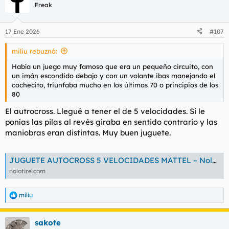
Freak
17 Ene 2026
#107
miliu rebuznó:
Había un juego muy famoso que era un pequeño circuito, con
un imán escondido debajo y con un volante ibas manejando el
cochecito, triunfaba mucho en los últimos 70 o principios de los
80
El autrocross. Llegué a tener el de 5 velocidades. Si le
ponías las pilas al revés giraba en sentido contrario y las
maniobras eran distintas. Muy buen juguete.
JUGUETE AUTOCROSS 5 VELOCIDADES MATTEL – Nolotire
nolotire.com
miliu
R
e
a
sakote
c