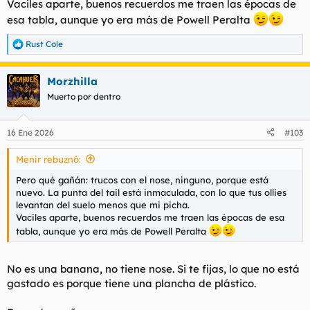
Vaciles aparte, buenos recuerdos me traen las épocas de
esa tabla, aunque yo era más de Powell Peralta
Rust Cole
R
e
a
Morzhilla
c
c
Muerto por dentro
i
o
n
16 Ene 2026
#103
e
s
Menir rebuznó:
:
Pero qué gañán: trucos con el nose, ninguno, porque está
nuevo. La punta del tail está inmaculada, con lo que tus ollies
levantan del suelo menos que mi picha.
Vaciles aparte, buenos recuerdos me traen las épocas de esa
tabla, aunque yo era más de Powell Peralta
No es una banana, no tiene nose. Si te fijas, lo que no está
gastado es porque tiene una plancha de plástico.