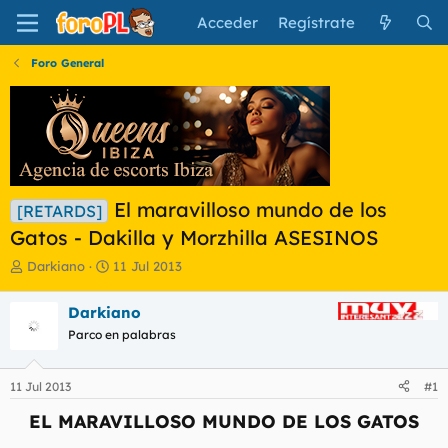
Acceder
Regístrate
Foro General
El maravilloso mundo de los
[RETARDS]
Gatos - Dakilla y Morzhilla ASESINOS
I
F
Darkiano
11 Jul 2013
n
e
i
c
Darkiano
c
h
Parco en palabras
i
a
a
d
d
e
11 Jul 2013
#1
o
i
r
n
EL MARAVILLOSO MUNDO DE LOS GATOS
d
i
e
c