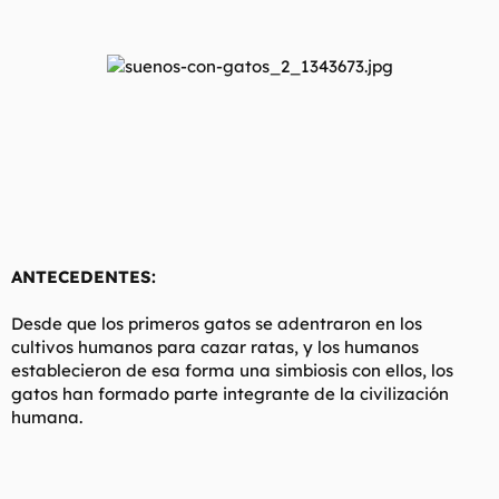
l
i
t
o
e
m
a
ANTECEDENTES:
Desde que los primeros gatos se adentraron en los
cultivos humanos para cazar ratas, y los humanos
establecieron de esa forma una simbiosis con ellos, los
gatos han formado parte integrante de la civilización
humana.