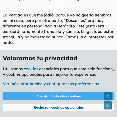
La verdad es que me jodió, porque yo no quería hembras
en mi casa, pero por otra parte, “Descartes” era muy
diferente en personalidad a Heráclito. Este (esta) era
extraordinariamente tranquila y sumisa. Le gustaba estar
tranquila y no molestaba nunca. Jamás la oí protestar por
nada.
Valoramos tu privacidad
Como nunca ha habido grandes mujeres filósofas, la
rebauticé como Scarlet (Johanson)
Utilizamos
cookies
esenciales para que este sitio funcione,
y cookies opcionales para mejorar tu experiencia.
Ver más información y configurar tus preferencias
Heráclito era bien distinto, y cuando se tomó la confianza,
estaba todo el día de un pesado que no veas: “juega
Arri
Aceptar todas las cookies
conmigo”, “déjame ver lo que haces con el ordenador”,
“dame un poco de eso que estás comiendo”, “hazme sitio
Pie
Rechazar cookies opcionales
en la cama que me gusta dormir más estirado…”. ¿Los
gatos son independientes? Los cojones son