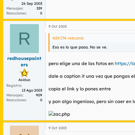
26 Sep 2003
Mensajes
339
Reacciones
0
9 Oct 2003
R
NIKITA rebuznó:
Eso es lo que pasa. No se ve.
redhousepaint
pero elige una de las fotos en
https://l
ers
dale a
caption it
una vez que pongas el
Asiduo
Registro
copia el link y lo pones entre
13 Ago 2003
Mensajes
909
Reacciones
0
y pon algo ingenioso, pero sin caer en 
9 Oct 2003