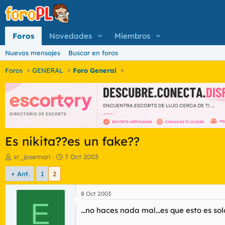
Foros
Novedades
Miembros
Nuevos mensajes
Buscar en foros
Foros
GENERAL
Foro General
Es nikita??es un fake??
I
F
sr_josemari
7 Oct 2003
n
e
Ant.
1
2
i
c
c
h
i
a
8 Oct 2003
a
E
d
...no haces nada mal...es que esto es so
d
e
o
i