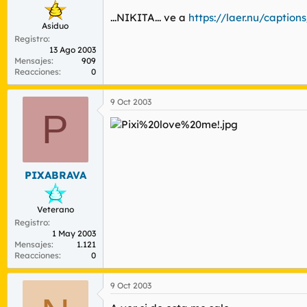
...NIKITA... ve a
https://laer.nu/captions
Asiduo
Registro
13 Ago 2003
Mensajes
909
Reacciones
0
9 Oct 2003
P
PIXABRAVA
Veterano
Registro
1 May 2003
Mensajes
1.121
Reacciones
0
9 Oct 2003