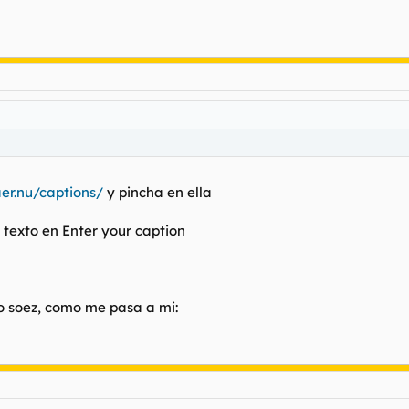
aer.nu/captions/
y pincha en ella
 texto en
Enter your caption
lo soez, como me pasa a mi: