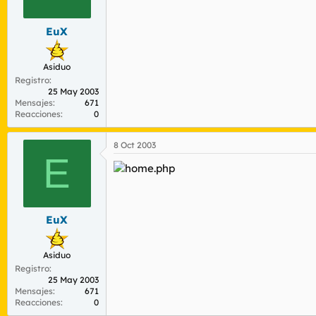
r
n
d
i
EuX
e
c
l
i
t
o
Asiduo
e
Registro
m
25 May 2003
a
Mensajes
671
Reacciones
0
8 Oct 2003
E
EuX
Asiduo
Registro
25 May 2003
Mensajes
671
Reacciones
0