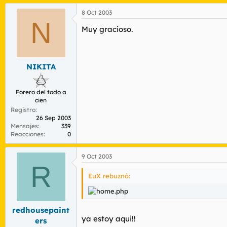
8 Oct 2003
N
Muy gracioso.
NIKITA
Forero del todo a
cien
Registro
26 Sep 2003
Mensajes
339
Reacciones
0
9 Oct 2003
R
EuX rebuznó:
redhousepaint
ya estoy aqui!!
ers