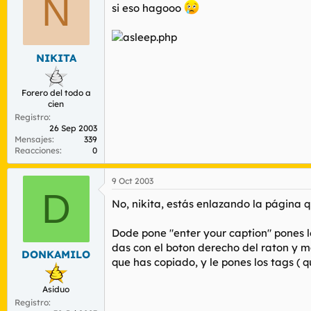
N
si eso hagooo
NIKITA
Forero del todo a
cien
Registro
26 Sep 2003
Mensajes
339
Reacciones
0
9 Oct 2003
D
No, nikita, estás enlazando la página q
Dode pone "enter your caption" pones lo 
das con el boton derecho del raton y ma
DONKAMILO
que has copiado, y le pones los tags ( 
Asiduo
Registro