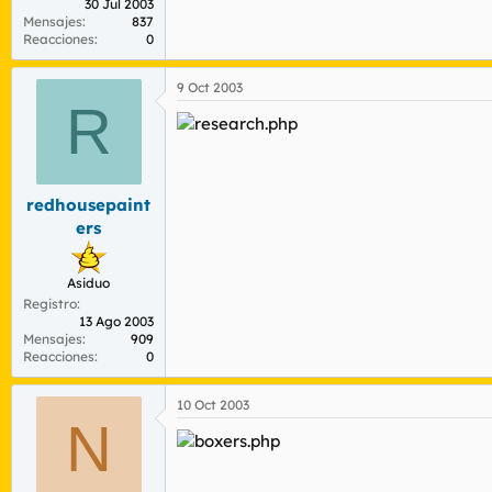
30 Jul 2003
Mensajes
837
Reacciones
0
9 Oct 2003
R
redhousepaint
ers
Asiduo
Registro
13 Ago 2003
Mensajes
909
Reacciones
0
10 Oct 2003
N