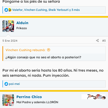
Póngame a los piés de su señora
Valefor
,
Vinchen Cushing
,
Sheik Yerbouti
y 3 más
R
e
a
Alduin
c
c
Frikazo
i
o
n
5 Ene 2024
#3
e
s
Vinchen Cushing rebuznó:
:
¿Algún consejo que no sea el aborto a posteriori?
Por mi el aborto sería hasta los 80 años. Ni tres meses, no
seis semanas, ni nada. Pum inyección.
pai-mei
R
e
a
Perrino Chico
c
c
Mal Padre y además LLORÓN
i