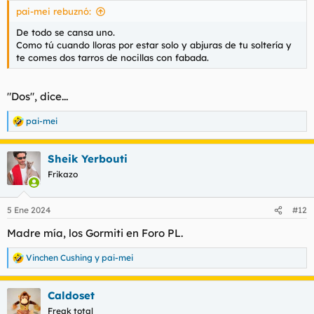
s
pai-mei rebuznó:
:
De todo se cansa uno.
Como tú cuando lloras por estar solo y abjuras de tu soltería y
te comes dos tarros de nocillas con fabada.
"Dos", dice...
pai-mei
R
e
a
Sheik Yerbouti
c
c
Frikazo
i
o
n
5 Ene 2024
#12
e
s
Madre mía, los Gormiti en Foro PL.
:
Vinchen Cushing
y
pai-mei
R
e
a
Caldoset
c
c
Freak total