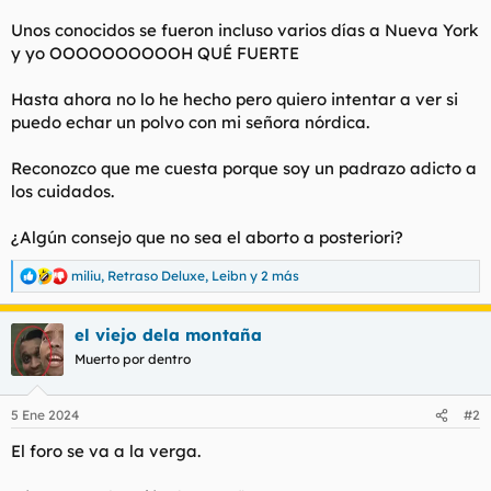
t
o
e
Unos conocidos se fueron incluso varios días a Nueva York
m
y yo OOOOOOOOOOH QUÉ FUERTE
a
Hasta ahora no lo he hecho pero quiero intentar a ver si
puedo echar un polvo con mi señora nórdica.
Reconozco que me cuesta porque soy un padrazo adicto a
los cuidados.
¿Algún consejo que no sea el aborto a posteriori?
miliu
,
Retraso Deluxe
,
Leibn
y 2 más
R
e
a
el viejo dela montaña
c
c
Muerto por dentro
i
o
n
5 Ene 2024
#2
e
s
El foro se va a la verga.
: