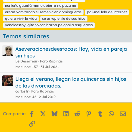
q
norteño guantá mano abierta no paza na
u
oread vomitando el semen cien domingueros
e
pai-mei lela de internet
t
quiero vivir la vida
se arrepiente de sus hijos
a
yonoloestoy: gitano con barba pelopolla asqueroso
s
Temas similares
Aseveracionesdeestacas: Hoy, vida en pareja
sin hijos
Le Déserteur
Foro Rapiñas
Masunos
157
31 Jul 2021
Llega el verano, llegan las quincenas sin hijos
de las divorciadas.
carlostr
Foro Rapiñas
Masunos
42
2 Jul 2019
Facebook
X
Bluesky
LinkedIn
Reddit
Pinterest
Tumblr
WhatsA
Em
Compartir:
Enlace