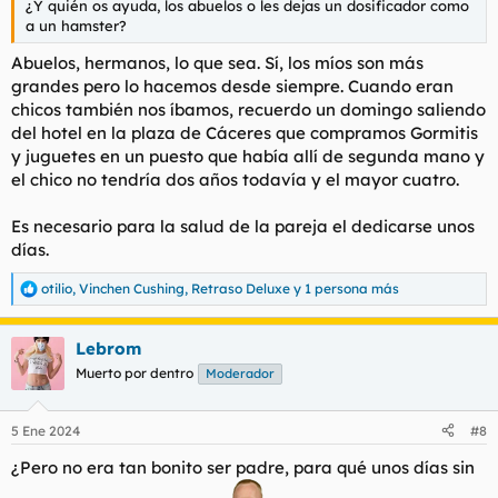
¿Y quién os ayuda, los abuelos o les dejas un dosificador como
a un hamster?
Abuelos, hermanos, lo que sea. Sí, los míos son más
grandes pero lo hacemos desde siempre. Cuando eran
chicos también nos íbamos, recuerdo un domingo saliendo
del hotel en la plaza de Cáceres que compramos Gormitis
y juguetes en un puesto que había allí de segunda mano y
el chico no tendría dos años todavía y el mayor cuatro.
Es necesario para la salud de la pareja el dedicarse unos
días.
otilio
,
Vinchen Cushing
,
Retraso Deluxe
y 1 persona más
R
e
a
Lebrom
c
c
Muerto por dentro
Moderador
i
o
n
5 Ene 2024
#8
e
s
¿Pero no era tan bonito ser padre, para qué unos días sin
: