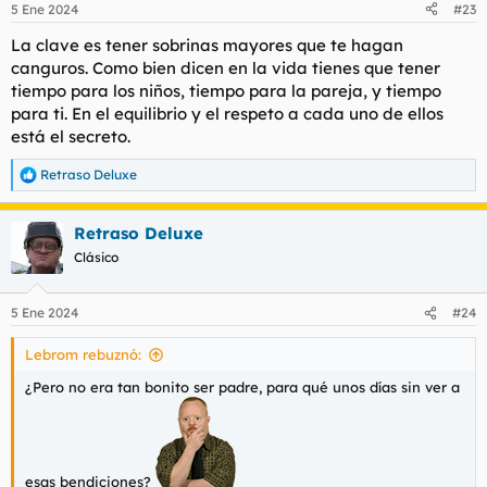
5 Ene 2024
#23
La clave es tener sobrinas mayores que te hagan
canguros. Como bien dicen en la vida tienes que tener
tiempo para los niños, tiempo para la pareja, y tiempo
para ti. En el equilibrio y el respeto a cada uno de ellos
está el secreto.
Retraso Deluxe
R
e
a
Retraso Deluxe
c
c
Clásico
i
o
n
5 Ene 2024
#24
e
s
Lebrom rebuznó:
:
¿Pero no era tan bonito ser padre, para qué unos días sin ver a
esas bendiciones?