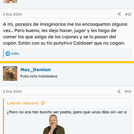
i
o
n
5 Ene 2024
#13
e
s
A mí, parejas de imaginarios me los encasquetan alguna
:
vez... Pero bueno, les dejo hacer, jugar y les hago de
comer los que salga de los cojones y se lo pasan del
copón. Están con su tío putativo Caldoset que no cagan.
miliu
R
e
a
Max_Demian
c
c
Puta rata traicionera
i
o
n
5 Ene 2024
#14
e
s
Lebrom rebuznó:
:
¿Pero no era tan bonito ser padre, para qué unos días sin ver a