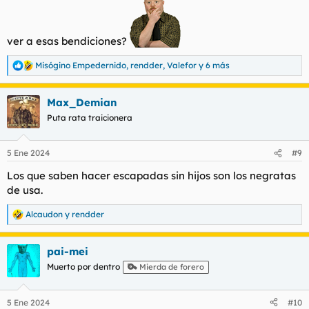
ver a esas bendiciones?
Misógino Empedernido
,
rendder
,
Valefor
y 6 más
R
e
a
Max_Demian
c
c
Puta rata traicionera
i
o
n
5 Ene 2024
#9
e
s
Los que saben hacer escapadas sin hijos son los negratas
:
de usa.
Alcaudon
y
rendder
R
e
a
pai-mei
c
c
Muerto por dentro
Mierda de forero
i
o
n
5 Ene 2024
#10
e