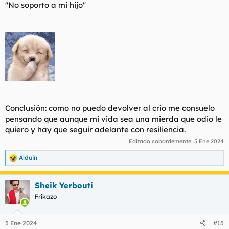
"No soporto a mi hijo"
Conclusión: como no puedo devolver al crío me consuelo
pensando que aunque mi vida sea una mierda que odio le
quiero y hay que seguir adelante con resiliencia.
Editado cobardemente:
5 Ene 2024
Alduin
R
e
a
Sheik Yerbouti
c
c
Frikazo
i
o
n
5 Ene 2024
#15
e