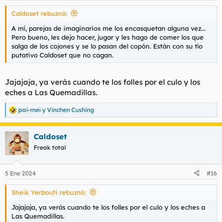
s
Caldoset rebuznó:
:
A mí, parejas de imaginarios me los encasquetan alguna vez...
Pero bueno, les dejo hacer, jugar y les hago de comer los que
salga de los cojones y se lo pasan del copón. Están con su tío
putativo Caldoset que no cagan.
Jajajaja, ya verás cuando te los folles por el culo y los
eches a Las Quemadillas.
pai-mei
y
Vinchen Cushing
R
e
a
Caldoset
c
c
Freak total
i
o
n
5 Ene 2024
#16
e
s
Sheik Yerbouti rebuznó:
:
Jajajaja, ya verás cuando te los folles por el culo y los eches a
Las Quemadillas.