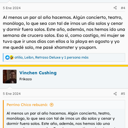
o
n
5 Ene 2024
#4
e
s
Al menos un par al año hacemos. Algún concierto, teatro,
:
monólogo, lo que sea con tal de irnos un día solos y cenar
y dormir fuera solos. Este año, además, nos hemos ido una
semana de crucero solos. Eso sí, como castigo, mi mujer se
tuvo que ir unos días con ellos a la playa en agosto y yo
me quedé solo, me pasé xhamster y youporn.
otilio
,
Leibn
,
Retraso Deluxe
y 1 persona más
R
e
a
Vinchen Cushing
c
c
Frikazo
i
o
n
5 Ene 2024
#5
e
s
Perrino Chico rebuznó:
:
Al menos un par al año hacemos. Algún concierto, teatro,
monólogo, lo que sea con tal de irnos un día solos y cenar y
dormir fuera solos. Este año, además, nos hemos ido una