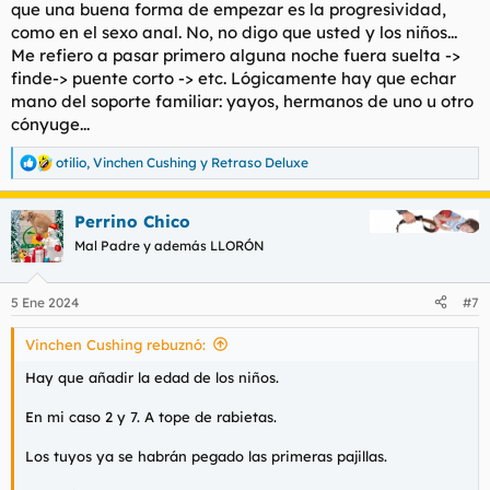
que una buena forma de empezar es la progresividad,
como en el sexo anal. No, no digo que usted y los niños...
Me refiero a pasar primero alguna noche fuera suelta ->
finde-> puente corto -> etc. Lógicamente hay que echar
mano del soporte familiar: yayos, hermanos de uno u otro
cónyuge...
otilio
,
Vinchen Cushing
y
Retraso Deluxe
R
e
a
Perrino Chico
c
c
Mal Padre y además LLORÓN
i
o
n
5 Ene 2024
#7
e
s
Vinchen Cushing rebuznó:
:
Hay que añadir la edad de los niños.
En mi caso 2 y 7. A tope de rabietas.
Los tuyos ya se habrán pegado las primeras pajillas.