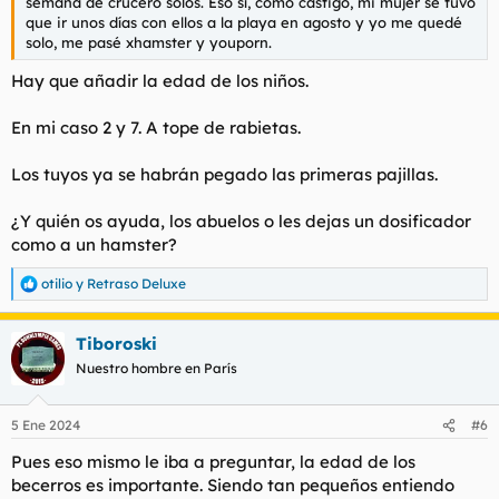
semana de crucero solos. Eso sí, como castigo, mi mujer se tuvo
que ir unos días con ellos a la playa en agosto y yo me quedé
solo, me pasé xhamster y youporn.
Hay que añadir la edad de los niños.
En mi caso 2 y 7. A tope de rabietas.
Los tuyos ya se habrán pegado las primeras pajillas.
¿Y quién os ayuda, los abuelos o les dejas un dosificador
como a un hamster?
otilio
y
Retraso Deluxe
R
e
a
Tiboroski
c
c
Nuestro hombre en París
i
o
n
5 Ene 2024
#6
e
s
Pues eso mismo le iba a preguntar, la edad de los
:
becerros es importante. Siendo tan pequeños entiendo