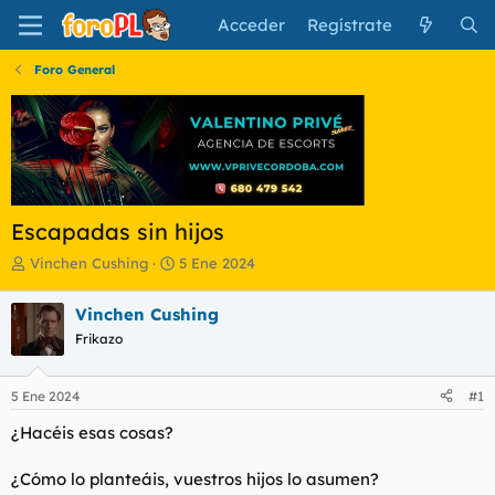
Acceder
Regístrate
Foro General
Escapadas sin hijos
I
F
Vinchen Cushing
5 Ene 2024
n
e
i
c
Vinchen Cushing
c
h
Frikazo
i
a
a
d
d
e
5 Ene 2024
#1
o
i
r
n
¿Hacéis esas cosas?
d
i
e
c
¿Cómo lo planteáis, vuestros hijos lo asumen?
l
i