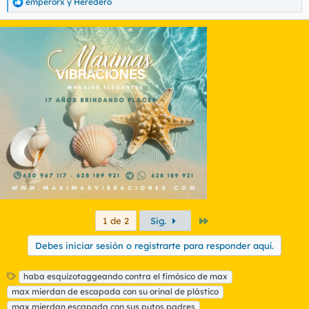
emperorx
y
Heredero
R
e
a
c
c
i
o
n
e
s
:
Último
1 de 2
Sig.
Debes iniciar sesión o registrarte para responder aquí.
E
haba esquizotaggeando contra el fimósico de max
t
max mierdan de escapada con su orinal de plástico
i
max mierdan escapada con sus putos padres