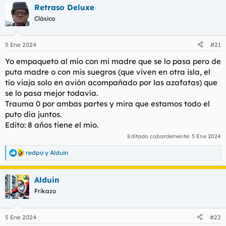
Retraso Deluxe
c
c
Clásico
i
o
n
5 Ene 2024
#21
e
s
Yo empaqueto al mío con mi madre que se lo pasa pero de
:
puta madre o con mis suegros (que viven en otra isla, el
tío viaja solo en avión acompañado por las azafatas) que
se lo pasa mejor todavía.
Trauma 0 por ambas partes y mira que estamos todo el
puto día juntos.
Edito: 8 años tiene el mío.
Editado cobardemente:
5 Ene 2024
redpo
y
Alduin
R
e
a
Alduin
c
c
Frikazo
i
o
n
5 Ene 2024
#22
e