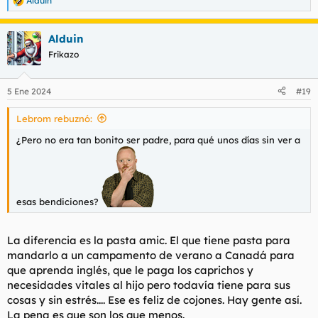
Alduin
R
e
a
Alduin
c
c
Frikazo
i
o
n
5 Ene 2024
#19
e
s
Lebrom rebuznó:
:
¿Pero no era tan bonito ser padre, para qué unos días sin ver a
esas bendiciones?
La diferencia es la pasta amic. El que tiene pasta para
mandarlo a un campamento de verano a Canadá para
que aprenda inglés, que le paga los caprichos y
necesidades vitales al hijo pero todavía tiene para sus
cosas y sin estrés.... Ese es feliz de cojones. Hay gente así.
La pena es que son los que menos.