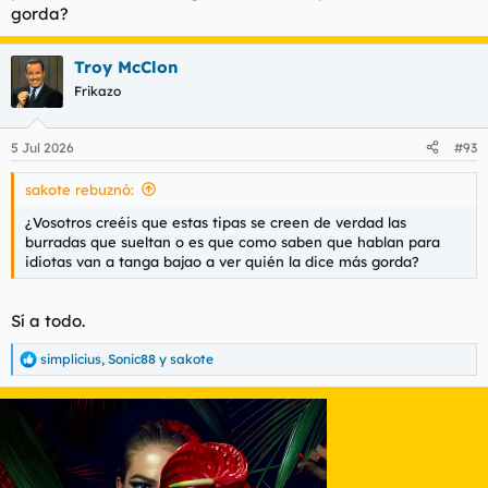
gorda?
Troy McClon
Frikazo
5 Jul 2026
#93
sakote rebuznó:
¿Vosotros creéis que estas tipas se creen de verdad las
burradas que sueltan o es que como saben que hablan para
idiotas van a tanga bajao a ver quién la dice más gorda?
Sí a todo.
simplicius
,
Sonic88
y
sakote
R
e
a
c
c
i
o