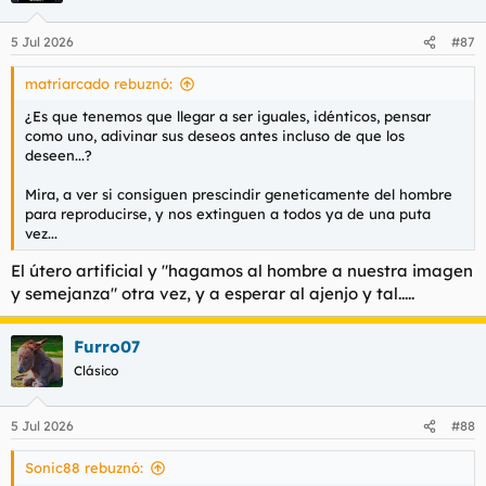
o
n
5 Jul 2026
#87
e
s
matriarcado rebuznó:
:
¿Es que tenemos que llegar a ser iguales, idénticos, pensar
como uno, adivinar sus deseos antes incluso de que los
deseen...?
Mira, a ver si consiguen prescindir geneticamente del hombre
para reproducirse, y nos extinguen a todos ya de una puta
vez...
El útero artificial y "hagamos al hombre a nuestra imagen
y semejanza" otra vez, y a esperar al ajenjo y tal.....
Furro07
Clásico
5 Jul 2026
#88
Sonic88 rebuznó: