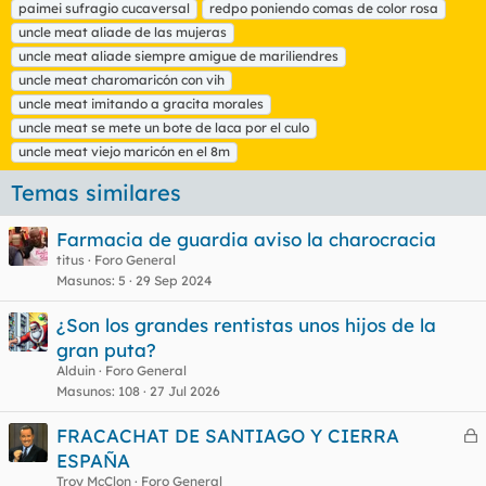
paimei sufragio cucaversal
redpo poniendo comas de color rosa
uncle meat aliade de las mujeras
uncle meat aliade siempre amigue de mariliendres
uncle meat charomaricón con vih
uncle meat imitando a gracita morales
uncle meat se mete un bote de laca por el culo
uncle meat viejo maricón en el 8m
Temas similares
Farmacia de guardia aviso la charocracia
titus
Foro General
Masunos
5
29 Sep 2024
¿Son los grandes rentistas unos hijos de la
gran puta?
Alduin
Foro General
Masunos
108
27 Jul 2026
FRACACHAT DE SANTIAGO Y CIERRA
e
ESPAÑA
r
Troy McClon
Foro General