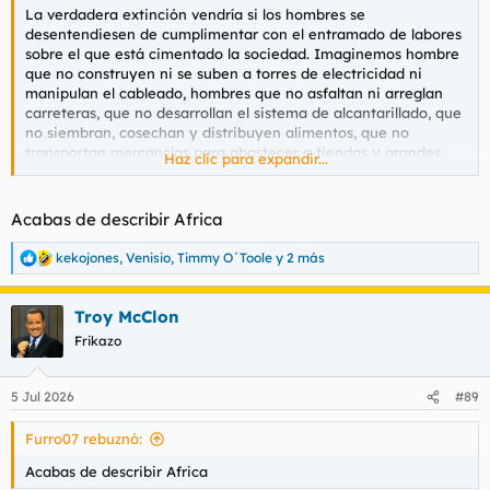
La verdadera extinción vendría si los hombres se
desentendiesen de cumplimentar con el entramado de labores
sobre el que está cimentado la sociedad. Imaginemos hombre
que no construyen ni se suben a torres de electricidad ni
manipulan el cableado, hombres que no asfaltan ni arreglan
carreteras, que no desarrollan el sistema de alcantarillado, que
no siembran, cosechan y distribuyen alimentos, que no
transportan mercancías para abastecer a tiendas y grandes
Haz clic para expandir...
superficies y así podría estar hasta la noche. Los trabajos de
mujeres se resumen a puti camareras de noche, gogós,
maestras, enfermeras, algunas cocineras, carteras,
Acabas de describir Africa
trabajadoras en tienda de ropa, limpiadoras, comerciales,
recepcionistas, telefonistas, cantantes, presentadoras y
kekojones
,
Venisio
,
Timmy O´Toole
y 2 más
R
médicas. Todas estas profesiones las pueden hacer igual o más
e
eficientemente hombres, las pocas de las muchas que he
a
nombrado por hombres no pasaría al contrario.
Troy McClon
c
c
Frikazo
i
o
n
5 Jul 2026
#89
e
s
Furro07 rebuznó:
:
Acabas de describir Africa