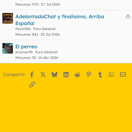
r
Masunos
970
27 Jul 2026
AdelantadaChat y finalisima, Arriba
e
España!
o
r
Morzhilla
Foro General
r
Masunos
841
20 Jul 2026
El perreo
Kramer99
Foro General
o
Masunos
33
16 Abr 2026
Facebook
X
Bluesky
LinkedIn
Reddit
Pinterest
Tumblr
WhatsA
Em
Compartir:
Enlace