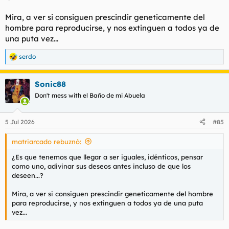
Mira, a ver si consiguen prescindir geneticamente del
hombre para reproducirse, y nos extinguen a todos ya de
una puta vez...
serdo
R
e
a
Sonic88
c
c
Don't mess with el Baño de mi Abuela
i
o
n
5 Jul 2026
#85
e
s
matriarcado rebuznó:
:
¿Es que tenemos que llegar a ser iguales, idénticos, pensar
como uno, adivinar sus deseos antes incluso de que los
deseen...?
Mira, a ver si consiguen prescindir geneticamente del hombre
para reproducirse, y nos extinguen a todos ya de una puta
vez...