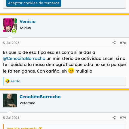
Aceptar cookies de terceros
Venisio
Asiduo
5 Jul 2026
#78
Es que lo de esa tipa esa es como si le das a
@CenobitaBorracho
un ministerio de actividad Incel, si no
te liquida a la masa demográfica que odia no será porque
le falten ganas. Con cariño, eh
mullallo
serdo
R
e
a
CenobitaBorracho
c
c
Veterano
i
o
n
5 Jul 2026
#79
e
s
Venisio rebuznó:
: