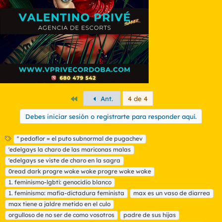
n
e
s
:
Primero
Ant.
4 de 4
Debes iniciar sesión o registrarte para responder aquí.
E
'' pedoflor = el puto subnormal de pugachev
t
'edelgays la charo de las mariconas malas
i
'edelgays se viste de charo en la sagra
q
0read dark progre woke woke progre woke woke
u
1. feminismo-lgbti: genocidio blanco
e
t
1. feminismo: mafia-dictadura feminista
max es un vaso de diarrea
a
max tiene a jaldre metido en el culo
s
orgulloso de no ser de como vosotros
padre de sus hijas