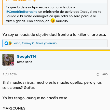
Es que lo de esa tipa esa es como si le das a
@CenobitaBorracho
un ministerio de actividad Incel, si no te
liquida a la masa demográfica que odia no será porque le
falten ganas. Con cariño, eh
mullallo
Yo soy un oasis de objetividad frente a la killer charo esa.
Leibn
,
Timmy O´Toole
y
Venisio
R
e
a
GoogleTM
c
c
Tema serio
i
o
n
5 Jul 2026
#80
e
s
Sí sí muchas risas, mucho esto mucho quello... pero y las
:
soluciones? Gafas
Yo las tengo, aunque no hacéis caso
MARICONES