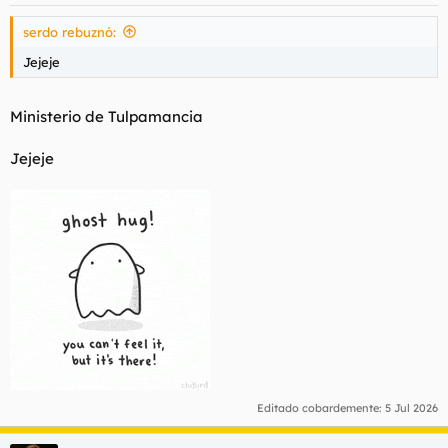
e
s
serdo rebuznó:
:
Jejeje
Ministerio de Tulpamancia
Jejeje
Editado cobardemente:
5 Jul 2026