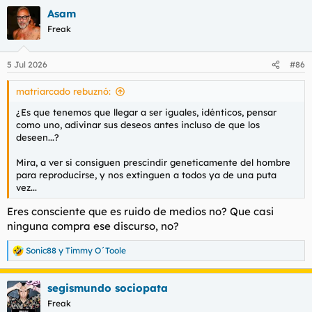
a
Asam
c
c
Freak
i
o
n
5 Jul 2026
#86
e
s
matriarcado rebuznó:
:
¿Es que tenemos que llegar a ser iguales, idénticos, pensar
como uno, adivinar sus deseos antes incluso de que los
deseen...?
Mira, a ver si consiguen prescindir geneticamente del hombre
para reproducirse, y nos extinguen a todos ya de una puta
vez...
Eres consciente que es ruido de medios no? Que casi
ninguna compra ese discurso, no?
Sonic88
y
Timmy O´Toole
R
e
a
segismundo sociopata
c
c
Freak
i