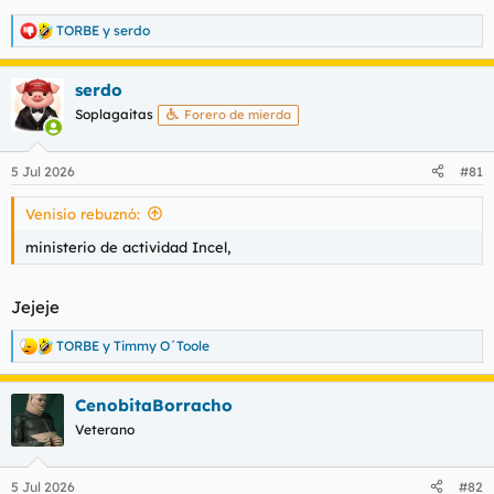
TORBE
y
serdo
R
e
a
serdo
c
c
Soplagaitas
Forero de mierda
i
o
n
5 Jul 2026
#81
e
s
Venisio rebuznó:
:
ministerio de actividad Incel,
Jejeje
TORBE
y
Timmy O´Toole
R
e
a
CenobitaBorracho
c
c
Veterano
i
o
n
5 Jul 2026
#82