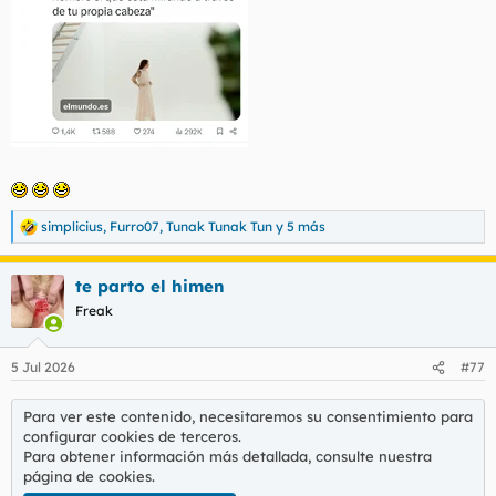
t
o
e
m
a
simplicius
,
Furro07
,
Tunak Tunak Tun
y 5 más
R
e
a
te parto el himen
c
c
Freak
i
o
n
5 Jul 2026
#77
e
s
:
Para ver este contenido, necesitaremos su consentimiento para
configurar cookies de terceros.
Para obtener información más detallada, consulte nuestra
página de cookies
.