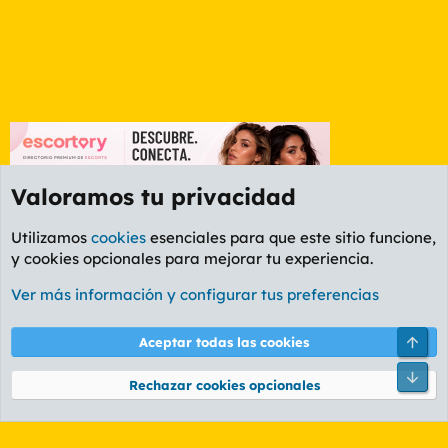
Valoramos tu privacidad
Utilizamos
cookies
esenciales para que este sitio funcione,
y cookies opcionales para mejorar tu experiencia.
Foro General
Ver más información y configurar tus preferencias
Cookies
PL OLDSTYLE AMARILLO
Cambiar fuente
Español (ES)
Arri
Aceptar todas las cookies
Contáctanos
Términos y reglas
Política de privacidad
Ayuda
R
Pie
S
Rechazar cookies opcionales
S
®
Community platform by XenForo
© 2010-2026 XenForo Ltd.