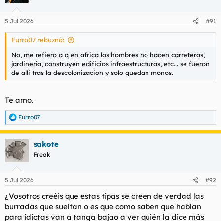
5 Jul 2026
#91
Furro07 rebuznó:
No, me refiero a q en africa los hombres no hacen carreteras,
jardineria, construyen edificios infraestructuras, etc... se fueron
de alli tras la descolonizacion y solo quedan monos.
Te amo.
Furro07
R
e
a
sakote
c
c
Freak
i
o
n
5 Jul 2026
#92
e
s
¿Vosotros creéis que estas tipas se creen de verdad las
:
burradas que sueltan o es que como saben que hablan
para idiotas van a tanga bajao a ver quién la dice más