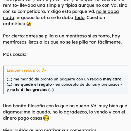
remito- llevaba
una simple
y típica aunque no con Vd. sino
con su competidora. Y digo esto porque Vd.
no le daba
nada
, ergoooo la otra se lo daba
todo
. Cuestión
aritmética
Por cierto: antes se pilla a un mentiroso
si es tonto
, hay
mentirosos listos a los que
no
se les pilla tan fácilmente.
Más cosas:
Lisabeth rebuznó:
(...) me mandó de pronto un paquete con un regalo
muy caro
.
(...)
me quedé el regalo
- en concepto de daños y prejuicios -
y
no le di las gracias
(...)
Una bonita filosofía con la que no queda Vd. muy bien que
digamos: me lo quedo, no lo agradezco, lo vendo y con el
dinero pago cosas
Bien, quizás quiera matizar sus comentarios...