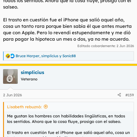
todos los sentidos. Ahora que la cosa fluye, prosigo con el
salseo.
El trasto en cuestión fue el iPhone que salió aquel año,
cosa un tanto rara porque bien sabía él que antes muerta
que con Apple. Pero lo revendi estupendamente y me dió
para pagar la hipoteca un mes o dos, ya no me acuerdo.
Editado cobardemente:
2 Jun 2026
Bruce Harper
,
simplicius
y
Sonic88
R
e
a
simplicius
c
c
Veterano
i
o
n
2 Jun 2026
#159
e
s
Lisabeth rebuznó:
:
Me gustan los hombres con habilidades lingüísticas, en todos
los sentidos. Ahora que la cosa fluye, prosigo con el salseo.
El trasto en cuestión fue el iPhone que salió aquel año, cosa un