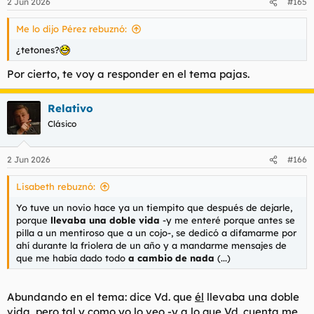
2 Jun 2026
#165
Me lo dijo Pérez rebuznó:
¿tetones?
Por cierto, te voy a responder en el tema pajas.
Relativo
Clásico
2 Jun 2026
#166
Lisabeth rebuznó:
Yo tuve un novio hace ya un tiempito que después de dejarle,
porque
llevaba una doble vida
-y me enteré porque antes se
pilla a un mentiroso que a un cojo-, se dedicó a difamarme por
ahí durante la friolera de un año y a mandarme mensajes de
que me había dado todo
a cambio de nada
(...)
Abundando en el tema: dice Vd. que
él
llevaba una doble
vida, pero tal y como yo lo veo -y a lo que Vd. cuenta me