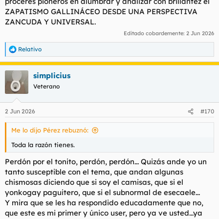
próceres pioneros en alumbrar y analizar con brillantez el
ZAPATISMO GALLINÁCEO DESDE UNA PERSPECTIVA
ZANCUDA Y UNIVERSAL.
Editado cobardemente:
2 Jun 2026
Relativo
R
e
a
simplicius
c
c
Veterano
i
o
n
2 Jun 2026
#170
e
s
Me lo dijo Pérez rebuznó:
:
Toda la razón tienes.
Perdón por el tonito, perdón, perdón... Quizás ande yo un
tanto susceptible con el tema, que andan algunas
chismosas diciendo que si soy el camisas, que si el
yonkogay paguitero, que si el subnormal de esecaele...
Y mira que se les ha respondido educadamente que no,
que este es mi primer y único user, pero ya ve usted...ya