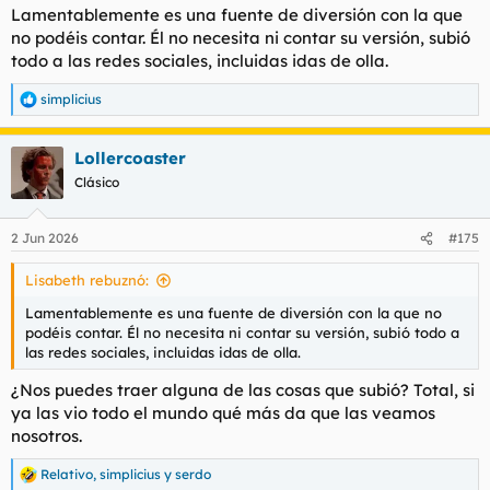
Lamentablemente es una fuente de diversión con la que
no podéis contar. Él no necesita ni contar su versión, subió
todo a las redes sociales, incluidas idas de olla.
simplicius
R
e
a
Lollercoaster
c
c
Clásico
i
o
n
2 Jun 2026
#175
e
s
Lisabeth rebuznó:
:
Lamentablemente es una fuente de diversión con la que no
podéis contar. Él no necesita ni contar su versión, subió todo a
las redes sociales, incluidas idas de olla.
¿Nos puedes traer alguna de las cosas que subió? Total, si
ya las vio todo el mundo qué más da que las veamos
nosotros.
Relativo
,
simplicius
y
serdo
R