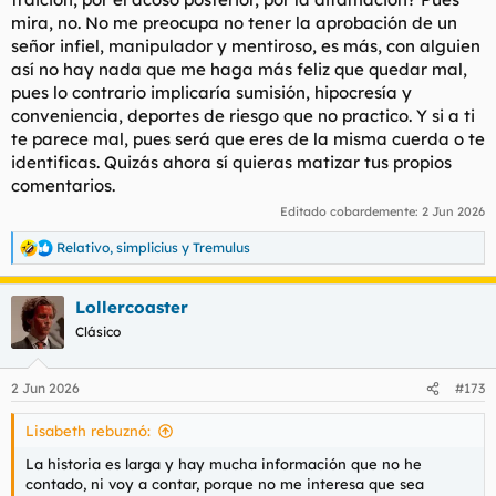
mira, no. No me preocupa no tener la aprobación de un
señor infiel, manipulador y mentiroso, es más, con alguien
así no hay nada que me haga más feliz que quedar mal,
pues lo contrario implicaría sumisión, hipocresía y
conveniencia, deportes de riesgo que no practico. Y si a ti
te parece mal, pues será que eres de la misma cuerda o te
identificas. Quizás ahora sí quieras matizar tus propios
comentarios.
Editado cobardemente:
2 Jun 2026
Relativo
,
simplicius
y
Tremulus
R
e
a
Lollercoaster
c
c
Clásico
i
o
n
2 Jun 2026
#173
e
s
Lisabeth rebuznó:
:
La historia es larga y hay mucha información que no he
contado, ni voy a contar, porque no me interesa que sea