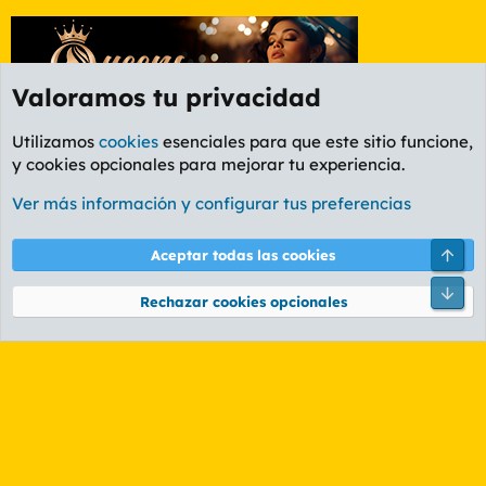
Valoramos tu privacidad
Utilizamos
cookies
esenciales para que este sitio funcione,
y cookies opcionales para mejorar tu experiencia.
Foro General
Ver más información y configurar tus preferencias
Cookies
PL OLDSTYLE AMARILLO
Cambiar fuente
Español (ES)
Arri
Aceptar todas las cookies
Contáctanos
Términos y reglas
Política de privacidad
Ayuda
R
Pie
S
Rechazar cookies opcionales
S
®
Community platform by XenForo
© 2010-2026 XenForo Ltd.