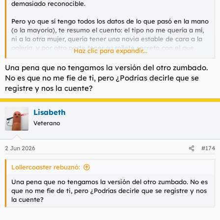
demasiado reconocible.
Pero yo que sí tengo todos los datos de lo que pasó en la mano
(o la mayoría), te resumo el cuento: el tipo no me quería a mí,
ni a la otra mujer, quería tener una novia estable de cara a la
galería, y por otra parte tener su rollete secreto con el que
Haz clic para expandir...
echar algún polvo y tener plan cuando yo no estaba. Un clásico
de mucha gente que no debería sorprender a nadie a estas
Una pena que no tengamos la versión del otro zumbado.
alturas. Lo de que yo no le daba todo fue una de las mil cosas
No es que no me fíe de ti, pero ¿Podrías decirle que se
que soltó para intentar provocarme, sin éxito alguno. También
registre y nos la cuente?
hubo amenazas veladas, súplicas románticas y todo tipo de
sandeces irracionales con las que no voy a extenderme por
aquí.
Lisabeth
Veterano
En cuanto a lo otro, yo no pedí, ni quise ningún regalo, y por
supuesto no pensaba reabrir ningún contacto con una persona
de esa calaña. ¿Para darle las gracias? ¿Por la traición, por el
2 Jun 2026
#174
acoso posterior, por la difamación? Pues mira, no. No me
preocupa no tener la aprobación de un señor infiel,
Lollercoaster rebuznó:
manipulador y mentiroso, es más, con alguien así no hay nada
que me haga más feliz que quedar mal, pues lo contrario
Una pena que no tengamos la versión del otro zumbado. No es
implicaría sumisión, hipocresía y conveniencia, deportes de
que no me fíe de ti, pero ¿Podrías decirle que se registre y nos
riesgo que no practico. Y si a ti te parece mal, pues será que
la cuente?
eres de la misma cuerda o te identificas.