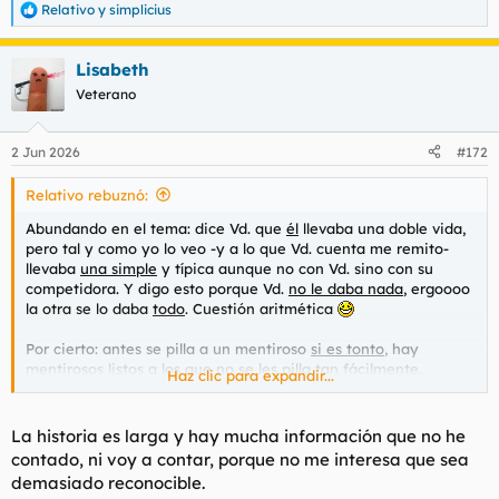
Relativo
y
simplicius
R
e
a
Lisabeth
c
c
Veterano
i
o
n
2 Jun 2026
#172
e
s
Relativo rebuznó:
:
Abundando en el tema: dice Vd. que
él
llevaba una doble vida,
pero tal y como yo lo veo -y a lo que Vd. cuenta me remito-
llevaba
una simple
y típica aunque no con Vd. sino con su
competidora. Y digo esto porque Vd.
no le daba nada
, ergoooo
la otra se lo daba
todo
. Cuestión aritmética
Por cierto: antes se pilla a un mentiroso
si es tonto
, hay
mentirosos listos a los que
no
se les pilla tan fácilmente.
Haz clic para expandir...
Más cosas:
La historia es larga y hay mucha información que no he
contado, ni voy a contar, porque no me interesa que sea
demasiado reconocible.
Una bonita filosofía con la que no queda Vd. muy bien que