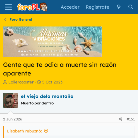
Acceder
Regístrate
Foro General
Gente que te odia a muerte sin razón
aparente
I
F
Lollercoaster
5 Oct 2023
n
e
i
c
el viejo dela montaña
c
h
Muerto por dentro
i
a
a
d
d
e
2 Jun 2026
#151
o
i
r
n
Lisabeth rebuznó:
d
i
e
c