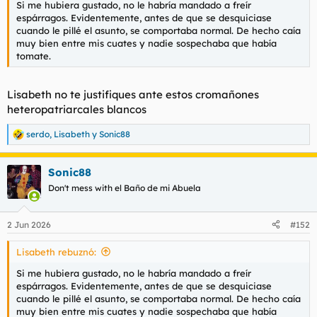
Si me hubiera gustado, no le habría mandado a freír
l
i
espárragos. Evidentemente, antes de que se desquiciase
t
o
cuando le pillé el asunto, se comportaba normal. De hecho caía
e
muy bien entre mis cuates y nadie sospechaba que había
m
tomate.
a
Lisabeth no te justifiques ante estos cromañones
heteropatriarcales blancos
serdo
,
Lisabeth
y
Sonic88
R
e
a
Sonic88
c
c
Don't mess with el Baño de mi Abuela
i
o
n
2 Jun 2026
#152
e
s
Lisabeth rebuznó:
:
Si me hubiera gustado, no le habría mandado a freír
espárragos. Evidentemente, antes de que se desquiciase
cuando le pillé el asunto, se comportaba normal. De hecho caía
muy bien entre mis cuates y nadie sospechaba que había