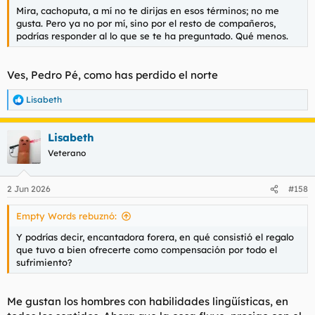
Mira, cachoputa, a mí no te dirijas en esos términos; no me
gusta. Pero ya no por mí, sino por el resto de compañeros,
podrías responder al lo que se te ha preguntado. Qué menos.
Ves, Pedro Pé, como has perdido el norte
Lisabeth
R
e
a
Lisabeth
c
c
Veterano
i
o
n
2 Jun 2026
#158
e
s
Empty Words rebuznó:
:
Y podrías decir, encantadora forera, en qué consistió el regalo
que tuvo a bien ofrecerte como compensación por todo el
sufrimiento?
Me gustan los hombres con habilidades lingüísticas, en