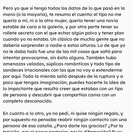
digamos: me lo quedo, no lo agradezco, lo vendo y con el
Pero yo que sí tengo todos los datos de lo que pasó en la
dinero pago cosas
mano (o la mayoría), te resumo el cuento: el tipo no me
Bien, quizás quiera matizar sus comentarios...
quería a mí, ni a la otra mujer, quería tener una novia
estable de cara a la galería, y por otra parte tener su
rollete secreto con el que echar algún polvo y tener plan
cuando yo no estaba. Un clásico de mucha gente que no
debería sorprender a nadie a estas alturas. Lo de que yo
no le daba todo fue una de las mil cosas que soltó para
intentar provocarme, sin éxito alguno. También hubo
amenazas veladas, súplicas románticas y todo tipo de
sandeces irracionales con las que no voy a extenderme
por aquí. Toda la mierda salió después de la ruptura y a
poco que tengas imaginación, puedes hacerte la idea de
lo impactante que resulta creer que estabas con un tipo
de persona y descubrir que compartías cama con un
completo desconocido.
En cuanto a lo otro, yo no pedí, ni quise ningún regalo, y
por supuesto no pensaba reabrir ningún contacto con una
persona de esa calaña. ¿Para darle las gracias? ¿Por la
traición, por el acoso posterior, por la difamación? Pues