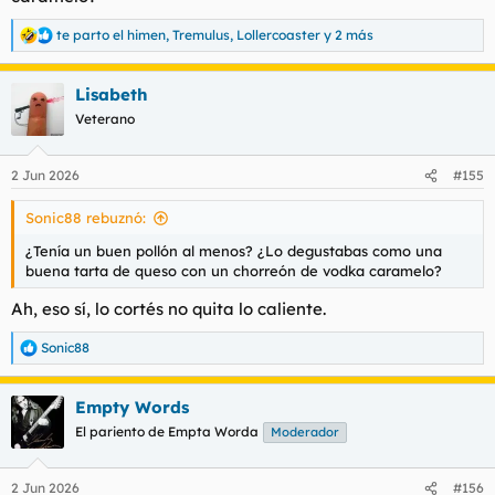
te parto el himen
,
Tremulus
,
Lollercoaster
y 2 más
R
e
a
Lisabeth
c
c
Veterano
i
o
n
2 Jun 2026
#155
e
s
Sonic88 rebuznó:
:
¿Tenía un buen pollón al menos? ¿Lo degustabas como una
buena tarta de queso con un chorreón de vodka caramelo?
Ah, eso sí, lo cortés no quita lo caliente.
Sonic88
R
e
a
Empty Words
c
c
El pariento de Empta Worda
Moderador
i
o
n
2 Jun 2026
#156