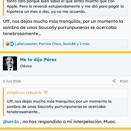
tanto rara porque bien sabía él que antes muerta que con
Apple. Pero lo revendi estupendamente y me dió para pagar la
hipoteca un mes o dos, ya no me acuerdo.
Uff, nos dejas mucho más tranquilos, por un momento la
sombra de unas Saucoñy purrunpuneras se acercaba
tenebrosamente...
Lollercoaster
,
Perrino Chico
,
Sonic88
y 2 más
R
e
a
Me lo dijo Pérez
c
c
Clásico
i
o
n
2 Jun 2026
#160
e
s
simplicius rebuznó:
:
Uff, nos dejas mucho más tranquilos, por un momento la
sombra de unas Saucoñy purrunpuneras se acercaba
tenebrosamente...
@serdo
, no has respondido a mi interpelación. Muac.