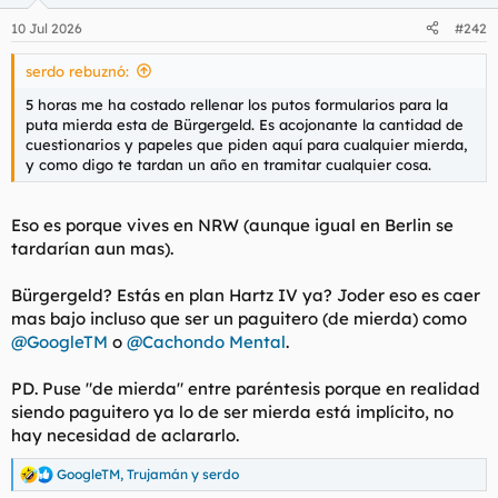
10 Jul 2026
#242
serdo rebuznó:
5 horas me ha costado rellenar los putos formularios para la
puta mierda esta de Bürgergeld. Es acojonante la cantidad de
cuestionarios y papeles que piden aquí para cualquier mierda,
y como digo te tardan un año en tramitar cualquier cosa.
Eso es porque vives en NRW (aunque igual en Berlin se
tardarían aun mas).
Bürgergeld? Estás en plan Hartz IV ya? Joder eso es caer
mas bajo incluso que ser un paguitero (de mierda) como
@GoogleTM
o
@Cachondo Mental
.
PD. Puse "de mierda" entre paréntesis porque en realidad
siendo paguitero ya lo de ser mierda está implícito, no
hay necesidad de aclararlo.
GoogleTM
,
Trujamán
y
serdo
R