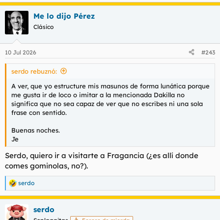
e
a
Me lo dijo Pérez
c
c
Clásico
i
o
n
10 Jul 2026
#243
e
s
serdo rebuznó:
:
A ver, que yo estructure mis masunos de forma lunática porque
me gusta ir de loco o imitar a la mencionada Dakilla no
significa que no sea capaz de ver que no escribes ni una sola
frase con sentido.
Buenas noches.
Je
Serdo, quiero ir a visitarte a Fragancia (¿es allí donde
comes gominolas, no?).
serdo
R
e
a
serdo
c
c