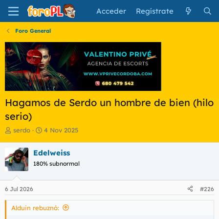
Acceder
Regístrate
Foro General
Hagamos de Serdo un hombre de bien (hilo
serio)
I
F
serdo
4 Nov 2025
n
e
i
c
Edelweiss
c
h
180% subnormal
i
a
a
d
d
e
6 Jul 2026
#226
o
i
r
n
Alduin rebuznó:
d
i
e
c