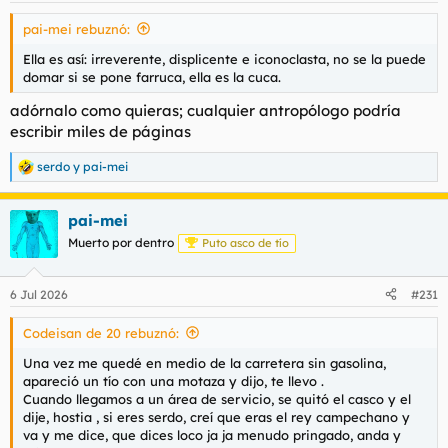
s
pai-mei rebuznó:
:
Ella es así: irreverente, displicente e iconoclasta, no se la puede
domar si se pone farruca, ella es la cuca.
adórnalo como quieras; cualquier antropólogo podría
escribir miles de páginas
serdo
y
pai-mei
R
e
a
pai-mei
c
c
Muerto por dentro
Puto asco de tío
i
o
n
6 Jul 2026
#231
e
s
Codeisan de 20 rebuznó:
:
Una vez me quedé en medio de la carretera sin gasolina,
apareció un tío con una motaza y dijo, te llevo .
Cuando llegamos a un área de servicio, se quitó el casco y el
dije, hostia , si eres serdo, creí que eras el rey campechano y
va y me dice, que dices loco ja ja menudo pringado, anda y