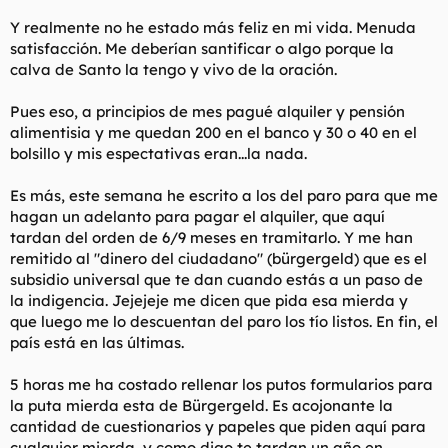
Y realmente no he estado más feliz en mi vida. Menuda
satisfacción. Me deberían santificar o algo porque la
calva de Santo la tengo y vivo de la oración.
Pues eso, a principios de mes pagué alquiler y pensión
alimentisia y me quedan 200 en el banco y 30 o 40 en el
bolsillo y mis espectativas eran...la nada.
Es más, este semana he escrito a los del paro para que me
hagan un adelanto para pagar el alquiler, que aquí
tardan del orden de 6/9 meses en tramitarlo. Y me han
remitido al "dinero del ciudadano" (bürgergeld) que es el
subsidio universal que te dan cuando estás a un paso de
la indigencia. Jejejeje me dicen que pida esa mierda y
que luego me lo descuentan del paro los tío listos. En fin, el
país está en las últimas.
5 horas me ha costado rellenar los putos formularios para
la puta mierda esta de Bürgergeld. Es acojonante la
cantidad de cuestionarios y papeles que piden aquí para
cualquier mierda, y como digo te tardan un año en