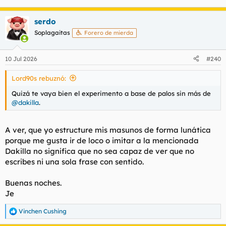
serdo
Soplagaitas
Forero de mierda
10 Jul 2026
#240
Lord90s rebuznó:
Quizá te vaya bien el experimento a base de palos sin más de
@dakilla
.
A ver, que yo estructure mis masunos de forma lunática
porque me gusta ir de loco o imitar a la mencionada
Dakilla no significa que no sea capaz de ver que no
escribes ni una sola frase con sentido.
Buenas noches.
Je
Vinchen Cushing
R
e