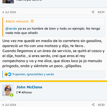
i
o
n
6 Jul 2026
#229
e
s
Alduin rebuznó:
:
@serdo
ya es un hombre de bien y todo un ejemplo. No tengo
nada más que añadir.
Una vez me quedé en medio de la carretera sin gasolina,
apareció un tío con una motaza y dijo, te llevo .
Cuando llegamos a un área de servicio, se quitó el casco y
el dije, hostia , si eres serdo, creí que eras el rey
campechano y va y me dice, que dices loco ja ja menudo
pringado, anda y siéntate un poco , gilipollas.
Trujamán
,
ignaciofdez
y
serdo
R
e
a
John McClane
c
c
I ❤ Alfonso
i
o
n
6 Jul 2026
#230
e