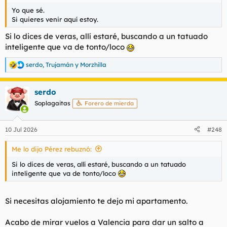
Yo que sé.
Si quieres venir aquí estoy.
Si lo dices de veras, allí estaré, buscando a un tatuado
inteligente que va de tonto/loco
serdo
,
Trujamán
y
Morzhilla
R
e
a
serdo
c
c
Soplagaitas
Forero de mierda
i
o
n
10 Jul 2026
#248
e
s
Me lo dijo Pérez rebuznó:
:
Si lo dices de veras, allí estaré, buscando a un tatuado
inteligente que va de tonto/loco
Si necesitas alojamiento te dejo mi apartamento.
Acabo de mirar vuelos a Valencia para dar un salto a