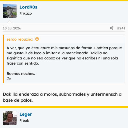
a
Lord90s
c
c
Frikazo
i
o
n
10 Jul 2026
#241
e
s
serdo rebuznó:
:
A ver, que yo estructure mis masunos de forma lunática porque
me gusta ir de loco o imitar a la mencionada Dakilla no
significa que no sea capaz de ver que no escribes ni una sola
frase con sentido.
Buenas noches.
Je
Dakilla enderaza a moros, subnormales y untermensch a
base de palos.
Leger
Freak