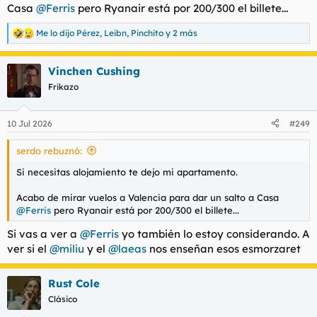
Casa
@Ferris
pero Ryanair está por 200/300 el billete...
Me lo dijo Pérez
,
Leibn
,
Pinchito
y 2 más
R
e
a
Vinchen Cushing
c
c
Frikazo
i
o
n
10 Jul 2026
#249
e
s
serdo rebuznó:
:
Si necesitas alojamiento te dejo mi apartamento.
Acabo de mirar vuelos a Valencia para dar un salto a Casa
@Ferris
pero Ryanair está por 200/300 el billete...
Si vas a ver a
@Ferris
yo también lo estoy considerando. A
ver si el
@miliu
y el
@laeas
nos enseñan esos esmorzaret
Rust Cole
Clásico