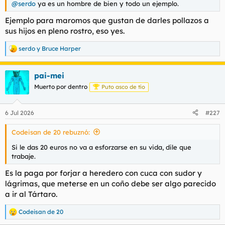
@serdo
ya es un hombre de bien y todo un ejemplo.
l
i
t
o
Ejemplo para maromos que gustan de darles pollazos a
e
sus hijos en pleno rostro, eso yes.
m
a
serdo
y
Bruce Harper
R
e
a
pai-mei
c
c
Muerto por dentro
Puto asco de tío
i
o
n
6 Jul 2026
#227
e
s
Codeisan de 20 rebuznó:
:
Si le das 20 euros no va a esforzarse en su vida, dile que
trabaje.
Es la paga por forjar a heredero con cuca con sudor y
lágrimas, que meterse en un coño debe ser algo parecido
a ir al Tártaro.
Codeisan de 20
R
e