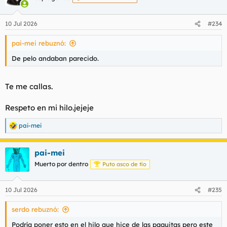
i
o
n
10 Jul 2026
#234
e
s
pai-mei rebuznó:
:
De pelo andaban parecido.
Te me callas.
Respeto en mi hilo.jejeje
pai-mei
R
e
a
pai-mei
c
c
Muerto por dentro
Puto asco de tío
i
o
n
10 Jul 2026
#235
e
s
serdo rebuznó:
:
Podría poner esto en el hilo que hice de las paguitas pero este