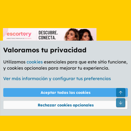
Valoramos tu privacidad
Utilizamos
cookies
esenciales para que este sitio funcione,
y cookies opcionales para mejorar tu experiencia.
Foro General
Ver más información y configurar tus preferencias
Cookies
PL OLDSTYLE AMARILLO
Cambiar fuente
Español (ES)
Arri
Aceptar todas las cookies
Contáctanos
Términos y reglas
Política de privacidad
Ayuda
R
Pie
S
Rechazar cookies opcionales
S
®
Community platform by XenForo
© 2010-2026 XenForo Ltd.