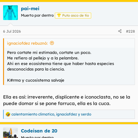
a
pai-mei
c
c
Muerto por dentro
Puto asco de tío
i
o
n
6 Jul 2026
#228
e
s
ignaciofdez rebuznó:
:
Pero cortate mi estimado, cortate un poco.
Me refiero al pellejo y a la pelambre.
Ahi en ese ecosistema tiene que haber hasta especies
desconocidas para la ciencia.
K#rma y cucosistema salvaje
Ella es así: irreverente, displicente e iconoclasta, no se la
puede domar si se pone farruca, ella es la cuca.
calentamiento climatico
,
ignaciofdez
y
serdo
R
e
a
Codeisan de 20
c
c
Muerto por dentro