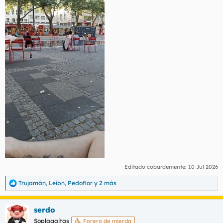
Editado cobardemente:
10 Jul 2026
Trujamán
,
Leibn
,
Pedoflor
y 2 más
R
e
a
serdo
c
c
Soplagaitas
Forero de mierda