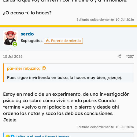
mierda.
¿O acaso tú lo haces?
Bueno, no todo son penurias, esta próxima semana tengo que
Editado cobardemente:
10 Jul 2026
ir al juzgado por un tema por el que estoy pidiendo casi 50k y
tengo las de ganar. Y me acaba de escribir un señor para
comprarme un cacharro por el que me va a dar 9k, así que con
serdo
eso me da para pasar el verano como merezco, como un puto
Soplagaitas
Forero de mierda
rey. Jejeje y luego ya pensaremos como volver a dar el
pelotazo padre, que para trabajar siempre hay tiempo (a ser
posible nunca).
10 Jul 2026
#237
Vamos, que 5 putas horas haciendo papeles para hacerme
pai-mei rebuznó:
paguitero y seguramente haya que abortar misión porque me
lleguen unas buenas sacas y no me concendan mi tan ansiada
Pues sigue invirtiendo en bolsa, lo haces muy bien, jejeejej.
paga.
Por lo demás...masuno escrito en la plaza que tengo cruzando
Estoy en medio de un experimento, de una investigación
la calle, que ya sabéis que en Alemania (
@Leger
) cuando sale
psicológica sobre cómo vivir siendo pobre. Cuando
el solete hay que aprovechar.
termine vuelvo a mi palacio en la sierra y desde ahí
Ver el archivos adjunto 225102
ordeno las notas y saco las debidas conclusiones.
Jejeje
Editado cobardemente:
10 Jul 2026
Leibn
,
pai-mei
y
Bruce Harper