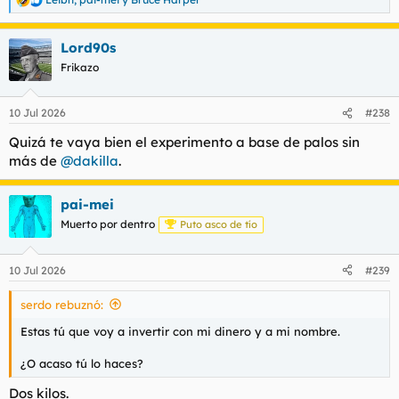
R
e
a
Lord90s
c
c
Frikazo
i
o
n
10 Jul 2026
#238
e
s
Quizá te vaya bien el experimento a base de palos sin
:
más de
@dakilla
.
pai-mei
Muerto por dentro
Puto asco de tío
10 Jul 2026
#239
serdo rebuznó:
Estas tú que voy a invertir con mi dinero y a mi nombre.
¿O acaso tú lo haces?
Dos kilos.