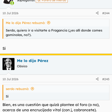
Soplagaitas
Forero de mierda
i
o
n
10 Jul 2026
#244
e
s
Me lo dijo Pérez rebuznó:
:
Serdo, quiero ir a visitarte a Fragancia (¿es allí donde comes
gominolas, no?).
Sí
Me lo dijo Pérez
Clásico
10 Jul 2026
#245
serdo rebuznó:
Sí
Bien, es una cuestión que quizá plantee al foro (o no),
acerca de una encrucijada vital (con j, cabroncete).