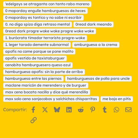
t
'edelgays se atraganta con tanto rabo moreno
i
0 moporday engulle hamburguesas de heces
q
0 moporday es tontico y no sabe ni escribir
u
0. no diga spizo diga retraso mental
e
0read dark meando
t
0read dark progre woke woke progre woke woke
a
1. burócrata timador terrorista progre-woke
s
1. leger tarado demente subnormal
amburguesa a la crema
apofis no come porque se pone malito
apofis vestido de taxistaburguer
cenobita hamburguesero queso azul
hamburguesa apofis: sin la parte de arriba
hamburguesa entre las piernas
hamburguesas de polla para uncle
maclane maricón de merendero y de burguer
max cena bocata nocilla y dice qué merendilla
max solo cena sanjacobos y salchichas chisparritas
me bajo en pitis
Facebook
X
Bluesky
LinkedIn
Reddit
Pinterest
Tumblr
WhatsA
Em
Compartir:
Enlace