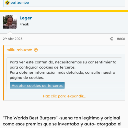
patizambo
R
e
a
Leger
c
c
Freak
i
o
n
29 Abr 2026
#806
e
s
miliu rebuznó:
:
Para ver este contenido, necesitaremos su consentimiento
para configurar cookies de terceros.
Para obtener información más detallada, consulte nuestra
página de cookies
.
Aceptar cookies de terceros
Haz clic para expandir...
Tercer año consecutivo.
"The Worlds Best Burgers" -suena tan legítimo y original
como esos premios que se inventaba y auto- otorgaba el