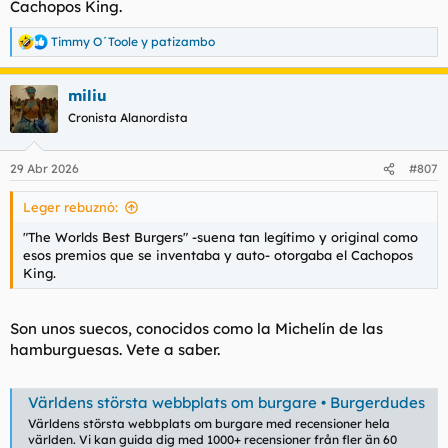
Cachopos King.
Timmy O´Toole
y
patizambo
R
e
a
miliu
c
c
Cronista Alanordista
i
o
n
29 Abr 2026
#807
e
s
Leger rebuznó:
:
"The Worlds Best Burgers" -suena tan legítimo y original como
esos premios que se inventaba y auto- otorgaba el Cachopos
King.
Son unos suecos, conocidos como la Michelín de las
hamburguesas. Vete a saber.
Världens största webbplats om burgare • Burgerdudes
Världens största webbplats om burgare med recensioner hela
världen. Vi kan guida dig med 1000+ recensioner från fler än 60