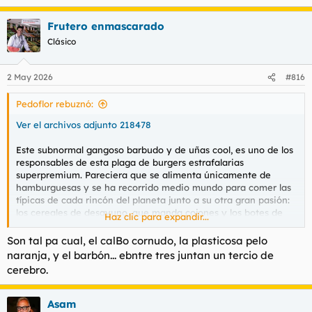
e
a
Frutero enmascarado
c
c
Clásico
i
o
n
2 May 2026
#816
e
s
Pedoflor rebuznó:
:
Ver el archivos adjunto 218478
Este subnormal gangoso barbudo y de uñas
cool,
es uno de los
responsables de esta plaga de burgers estrafalarias
superpremium. Pareciera que se alimenta únicamente de
hamburguesas y se ha recorrido medio mundo para comer las
típicas de cada rincón del planeta junto a su otra gran pasión:
los cereales de desayuno, que manda cojones y los botes de
Haz clic para expandir...
Monster. Me parece que es un madero valenciano enanete en
excedencia.
Son tal pa cual, el calBo cornudo, la plasticosa pelo
naranja, y el barbón... ebntre tres juntan un tercio de
Pero con el que de verdad no puedo es otro policía, este creo
cerebro.
que de la local, también valenciano que se hace llamar Boufit,
que parece que desde que lo dejó la novia esa fea que tenía
con cara de yonki y pelo güiski que se hartaba a comer donuts,
Asam