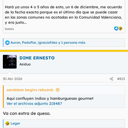
Hará ya unos 4 o 5 años de esto, un 6 de diciembre, me acuerdo
de la fecha exacta porque es el último día que se puede cazar
en las zonas comunes no acotadas en la Comunidad Valenciana,
y era justo...
laeas
Auron
,
Pedoflor
,
ignaciofdez
y 1 persona más
R
e
a
DIME ERNESTO
c
c
Asiduo
i
o
n
30 Abr 2026
#815
e
s
sandokan begins rebuznó:
:
Aquí confluyen indios y hamburguesas gourmet
Ver el archivos adjunto 218487
Va con extra de queso.
Leger
R