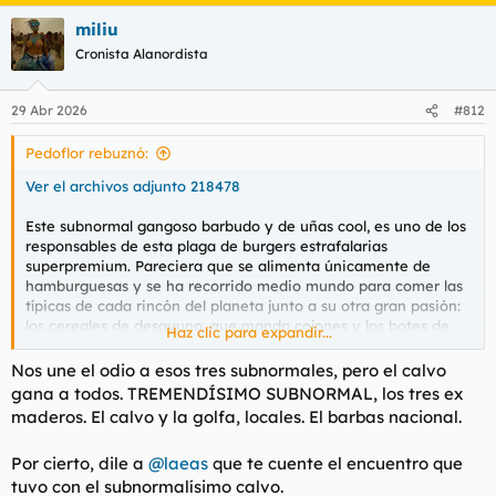
a
miliu
c
c
Cronista Alanordista
i
o
n
29 Abr 2026
#812
e
s
Pedoflor rebuznó:
:
Ver el archivos adjunto 218478
Este subnormal gangoso barbudo y de uñas
cool,
es uno de los
responsables de esta plaga de burgers estrafalarias
superpremium. Pareciera que se alimenta únicamente de
hamburguesas y se ha recorrido medio mundo para comer las
típicas de cada rincón del planeta junto a su otra gran pasión:
los cereales de desayuno, que manda cojones y los botes de
Haz clic para expandir...
Monster. Me parece que es un madero valenciano enanete en
excedencia.
Nos une el odio a esos tres subnormales, pero el calvo
gana a todos. TREMENDÍSIMO SUBNORMAL, los tres ex
Pero con el que de verdad no puedo es otro policía, este creo
maderos. El calvo y la golfa, locales. El barbas nacional.
que de la local, también valenciano que se hace llamar Boufit,
que parece que desde que lo dejó la novia esa fea que tenía
Por cierto, dile a
@laeas
que te cuente el encuentro que
con cara de yonki y pelo güiski que se hartaba a comer donuts,
tuvo con el subnormalísimo calvo.
afortunadamente, no levanta cabeza.