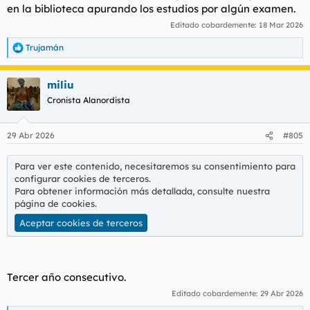
en la biblioteca apurando los estudios por algún examen.
Editado cobardemente:
18 Mar 2026
Trujamán
R
e
a
miliu
c
c
Cronista Alanordista
i
o
n
29 Abr 2026
#805
e
s
:
Para ver este contenido, necesitaremos su consentimiento para
configurar cookies de terceros.
Para obtener información más detallada, consulte nuestra
página de cookies
.
Aceptar cookies de terceros
Tercer año consecutivo.
Editado cobardemente:
29 Abr 2026