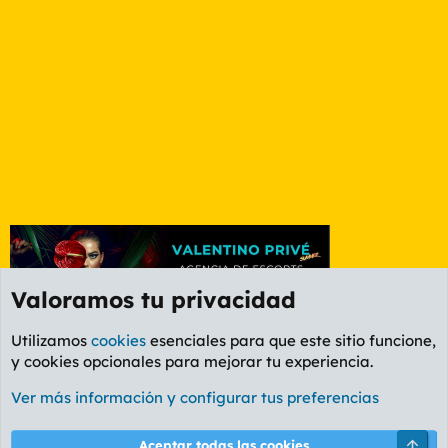
Valoramos tu privacidad
Utilizamos
cookies
esenciales para que este sitio funcione,
y cookies opcionales para mejorar tu experiencia.
Foro General
Ver más información y configurar tus preferencias
Cookies
PL OLDSTYLE AMARILLO
Cambiar fuente
Español (ES)
Arri
Aceptar todas las cookies