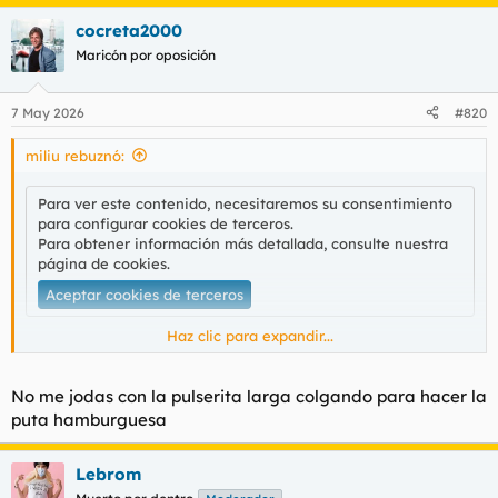
a
cocreta2000
c
c
Maricón por oposición
i
o
n
7 May 2026
#820
e
s
miliu rebuznó:
:
Para ver este contenido, necesitaremos su consentimiento
para configurar cookies de terceros.
Para obtener información más detallada, consulte nuestra
página de cookies
.
Aceptar cookies de terceros
Haz clic para expandir...
Tercer año consecutivo.
No me jodas con la pulserita larga colgando para hacer la
puta hamburguesa
Lebrom