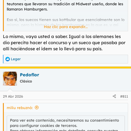
teutones que llevaron su tradición al Midwest useño, donde les
llamaron Hamburgers.
Eso si, los suecos tienen sus kottbular que esencialmente son lo
mismo, pero la historia de las hamburgers es la que es, y asi
Haz clic para expandir...
me la contaron de chaval en el Midwest mismo.
Lo mismo, vaya usted a saber. Igual a los alemanes les
dio perecita hacer el concurso y un sueco que pasaba por
allí haciéndose el ídem se lo llevó para su país.
Leger
R
e
a
Pedoflor
c
c
Clásico
i
o
n
29 Abr 2026
#811
e
s
miliu rebuznó:
:
Para ver este contenido, necesitaremos su consentimiento
para configurar cookies de terceros.
Para obtener información más detallada, consulte nuestra