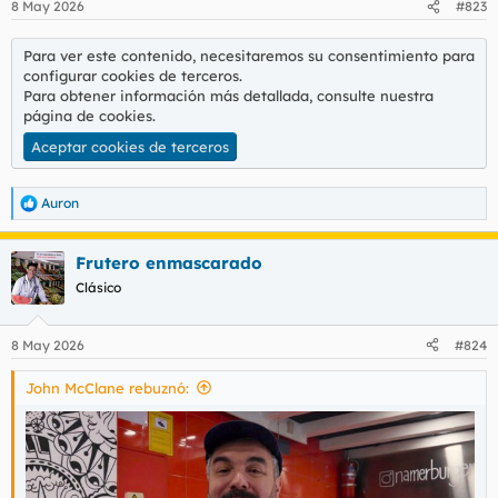
8 May 2026
#823
Para ver este contenido, necesitaremos su consentimiento para
configurar cookies de terceros.
Para obtener información más detallada, consulte nuestra
página de cookies
.
Aceptar cookies de terceros
Auron
R
e
a
Frutero enmascarado
c
c
Clásico
i
o
n
8 May 2026
#824
e
s
John McClane rebuznó:
: