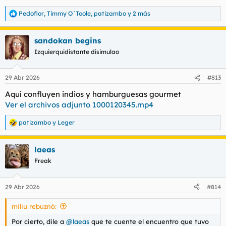
Ver el archivos adjunto 218480
Pedoflor
,
Timmy O´Toole
,
patizambo
y 2 más
R
Aquí, aparece con la golfa esa a la que hacía referencia antes.
e
Silvia creo que se llama.
a
sandokan begins
Ver el archivos adjunto 218481
c
c
Izquierquidistante disimulao
i
o
n
29 Abr 2026
#813
e
s
Aquí confluyen indios y hamburguesas gourmet
:
Ver el archivos adjunto 1000120345.mp4
patizambo
y
Leger
R
e
a
laeas
c
c
Freak
i
o
n
29 Abr 2026
#814
e
s
miliu rebuznó:
:
Por cierto, dile a
@laeas
que te cuente el encuentro que tuvo