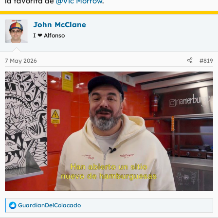
la favorita de
@Vic Morrow
.
John McClane
I ❤ Alfonso
7 May 2026
#819
GuardianDelColacado
R
e