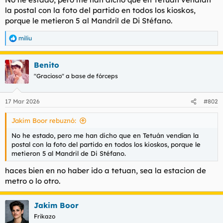
d
i
la postal con la foto del partido en todos los kioskos,
e
c
porque le metieron 5 al Mandril de Di Stéfano.
l
i
t
o
miliu
e
R
m
e
a
a
Benito
c
c
"Gracioso" a base de fórceps
i
o
n
17 Mar 2026
#802
e
s
Jakim Boor rebuznó:
:
No he estado, pero me han dicho que en Tetuán vendían la
postal con la foto del partido en todos los kioskos, porque le
metieron 5 al Mandril de Di Stéfano.
haces bien en no haber ido a tetuan, sea la estacion de
metro o lo otro.
Jakim Boor
Frikazo