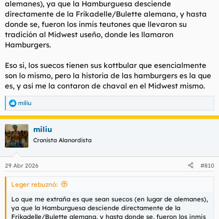
alemanes), ya que la Hamburguesa desciende
The world's 25 best burgers, handpicked and listed by
directamente de la Frikadelle/Bulette alemana, y hasta
Burgerdudes, the world's leading burger website.
donde se, fueron los inmis teutones que llevaron su
www.burgerdudes.se
tradición al Midwest useño, donde les llamaron
Hamburgers.
Eso si, los suecos tienen sus kottbular que esencialmente
son lo mismo, pero la historia de las hamburgers es la que
es, y asi me la contaron de chaval en el Midwest mismo.
miliu
R
e
a
miliu
c
c
Cronista Alanordista
i
o
n
29 Abr 2026
#810
e
s
Leger rebuznó:
:
Lo que me extraña es que sean suecos (en lugar de alemanes),
ya que la Hamburguesa desciende directamente de la
Frikadelle/Bulette alemana, y hasta donde se, fueron los inmis