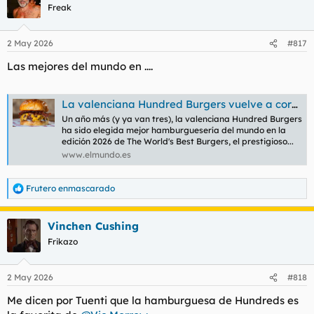
afortunadamente, no levanta cabeza.
Freak
Ver el archivos adjunto 218480
Aquí, aparece con la golfa esa a la que hacía referencia antes.
2 May 2026
#817
Silvia creo que se llama.
Ver el archivos adjunto 218481
Las mejores del mundo en ....
La valenciana Hundred Burgers vuelve a coronarse como la mejor hamburguesería del mundo
Un año más (y ya van tres), la valenciana Hundred Burgers
ha sido elegida mejor hamburguesería del mundo en la
edición 2026 de The World's Best Burgers, el prestigioso...
www.elmundo.es
Frutero enmascarado
R
e
a
Vinchen Cushing
c
c
Frikazo
i
o
n
2 May 2026
#818
e
s
Me dicen por Tuenti que la hamburguesa de Hundreds es
: