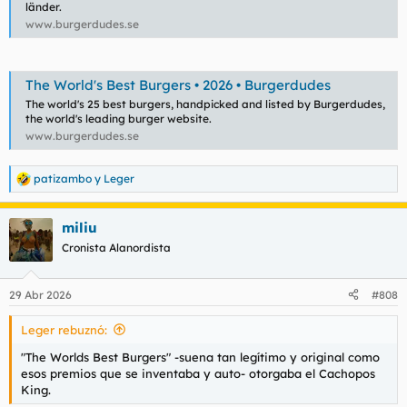
länder.
www.burgerdudes.se
The World's Best Burgers • 2026 • Burgerdudes
The world's 25 best burgers, handpicked and listed by Burgerdudes,
the world's leading burger website.
www.burgerdudes.se
patizambo
y
Leger
R
e
a
miliu
c
c
Cronista Alanordista
i
o
n
29 Abr 2026
#808
e
s
Leger rebuznó:
:
"The Worlds Best Burgers" -suena tan legítimo y original como
esos premios que se inventaba y auto- otorgaba el Cachopos
King.