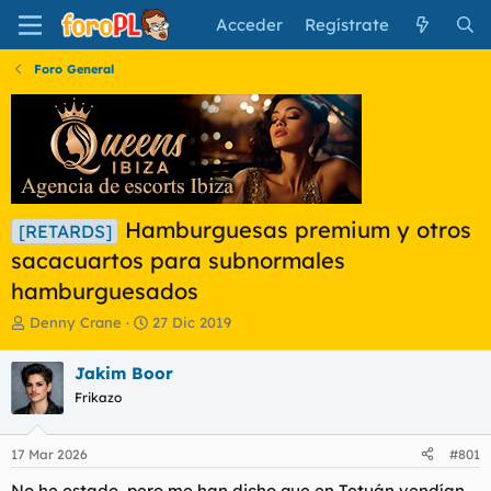
Acceder
Regístrate
Foro General
Hamburguesas premium y otros
[RETARDS]
sacacuartos para subnormales
hamburguesados
I
F
Denny Crane
27 Dic 2019
n
e
i
c
Jakim Boor
c
h
Frikazo
i
a
a
d
d
e
17 Mar 2026
#801
o
i
r
n
No he estado, pero me han dicho que en Tetuán vendían